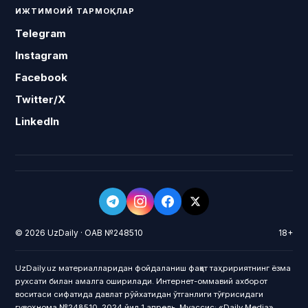
ИЖТИМОИЙ ТАРМОҚЛАР
Telegram
Instagram
Facebook
Twitter/X
LinkedIn
© 2026 UzDaily · ОАВ №248510
18+
UzDaily.uz материалларидан фойдаланиш фақат таҳририятнинг ёзма
рухсати билан амалга оширилади. Интернет-оммавий ахборот
воситаси сифатида давлат рўйхатидан ўтганлиги тўғрисидаги
гувоҳнома №248510, 2024 йил 1 апрель. Муассис: «Daily Media»