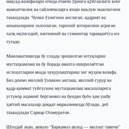
мақсад-вазифалари ичида етакчи ўринга қўйганлиги кенг
жамоатчилик ва сайловчиларга яхши маълум эканлигини
таъкидлади. Чунки ўзлигини англаган, қадрият ва
анъаналарини эъзозлаган, тарихий хотирасини асраган
халқ иқтисодий, ижтимоий ва гуманитар тараққиётга юз
тутади.
Мамлакатимизда бу соҳада эришилган ютуқларни
мустаҳкамлаш ва бу борада амалга оширилаётган
ислоҳотларни янада чуқурлаштириш энг муҳим вазифа.
Биз доимо миллий ўзликни англаш, миллий ғурур ва
қадр-қиммат туйғусини мустаҳкамлаш масалаларига
устувор аҳамият берганмиз ва бундан буён ҳам ушбу
ҳаётий масалалар диққат-марказимизда бўлади, деб
таъкидлади Сарвар Отамуратов.
Шундай экан, аввало “Баркамол авлод — миллат таянчи”