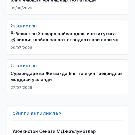
05/08/2026
ЎЗБЕКИСТОН
Ўзбекистон Халқаро пайвандлаш институтига
қўшилди: глобал саноат стандартлари сари янги
қадам
29/07/2026
ЎЗБЕКИСТОН
Сурхондарё ва Жиззахда 9 кг га яқин гиёҳвандлик
моддаси ушланди
27/07/2026
СЎНГГИ ЯНГИЛИКЛАР
Ўзбекистон Сенати МДҲ маълумотлар