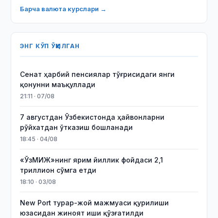
Барча валюта курслари →
ЭНГ КЎП ЎҚИЛГАН
Сенат ҳарбий пенсиялар тўғрисидаги янги
қонунни маъқуллади
21:11 · 07/08
7 августдан Ўзбекистонда ҳайвонларни
рўйхатдан ўтказиш бошланади
18:45 · 04/08
«ЎзМИЖ»нинг ярим йиллик фойдаси 2,1
триллион сўмга етди
18:10 · 03/08
New Port турар-жой мажмуаси қурилиши
юзасидан жиноят иши қўзғатилди