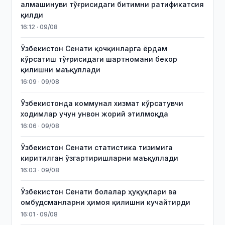
алмашинуви тўғрисидаги битимни ратификатсия
қилди
16:12 · 09/08
Ўзбекистон Сенати қочқинларга ёрдам
кўрсатиш тўғрисидаги шартномани бекор
қилишни маъқуллади
16:09 · 09/08
Ўзбекистонда коммунал хизмат кўрсатувчи
ходимлар учун унвон жорий этилмоқда
16:06 · 09/08
Ўзбекистон Сенати статистика тизимига
киритилган ўзгартиришларни маъқуллади
16:03 · 09/08
Ўзбекистон Сенати болалар ҳуқуқлари ва
омбудсманларни ҳимоя қилишни кучайтирди
16:01 · 09/08