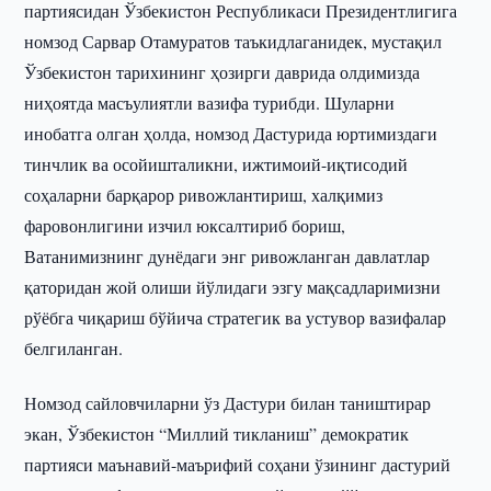
партиясидан Ўзбекистон Республикаси Президентлигига
номзод Сарвар Отамуратов таъкидлаганидек, мустақил
Ўзбекистон тарихининг ҳозирги даврида олдимизда
ниҳоятда масъулиятли вазифа турибди. Шуларни
инобатга олган ҳолда, номзод Дастурида юртимиздаги
тинчлик ва осойишталикни, ижтимоий-иқтисодий
соҳаларни барқарор ривожлантириш, халқимиз
фаровонлигини изчил юксалтириб бориш,
Ватанимизнинг дунёдаги энг ривожланган давлатлар
қаторидан жой олиши йўлидаги эзгу мақсадларимизни
рўёбга чиқариш бўйича стратегик ва устувор вазифалар
белгиланган.
Номзод сайловчиларни ўз Дастури билан таништирар
экан, Ўзбекистон “Миллий тикланиш” демократик
партияси маънавий-маърифий соҳани ўзининг дастурий