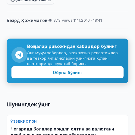
Беҳзод Ҳожиматов
·
👁 373 views
·
11.11.2016 · 18:41
Воқеалар ривожидан хабардор бўлинг
Энг муҳим хабарлар, эксклюзив репортажлар
ва тезкор янгиликларни ўзингизга қулай
платформада кузатиб боринг.
Обуна бўлинг
Шунингдек ўқинг
ЎЗБЕКИСТОН
Чегарада болалар орқали олтин ва валютани
олиб чиқишга уринишлар тўхтатилди