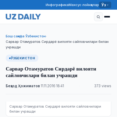
Инфографика
Махсус лойиҳалар
Ўз
Бош саҳифа
Ўзбекистон
›
›
Сарвар Отамуратов Сирдарё вилояти сайловчилари билан
учрашди
ЎЗБЕКИСТОН
Сарвар Отамуратов Сирдарё вилояти
сайловчилари билан учрашди
Беҳзод Ҳожиматов
·
11.11.2016
·
18:41
·
373 views
Сарвар Отамуратов Сирдарё вилояти сайловчилари
билан учрашди