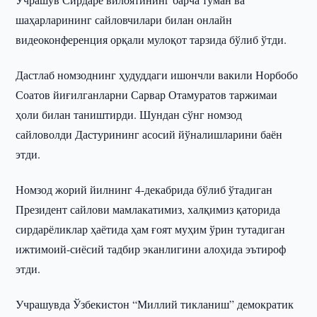
шаҳарларининг сайловчилари билан онлайн
видеоконференция орқали мулоқот тарзида бўлиб ўтди.
Дастлаб номзоднинг ҳудуддаги ишончли вакили Норбобо
Соатов йиғилганларни Сарвар Отамуратов таржимаи
ҳоли билан таништирди. Шундан сўнг номзод
сайловолди Дастурининг асосий йўналишларини баён
этди.
Номзод жорий йилнинг 4-декабрида бўлиб ўтадиган
Президент сайлови мамлакатимиз, халқимиз қаторида
сирдарёликлар ҳаётида ҳам ғоят муҳим ўрин тутадиган
ижтимоий-сиёсий тадбир эканлигини алоҳида эътироф
этди.
Учрашувда Ўзбекистон “Миллий тикланиш” демократик