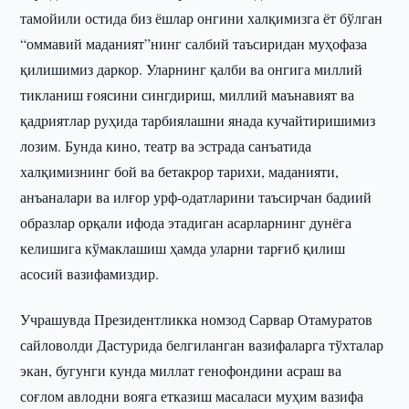
тамойили остида биз ёшлар онгини халқимизга ёт бўлган
“оммавий маданият”нинг салбий таъсиридан муҳофаза
қилишимиз даркор. Уларнинг қалби ва онгига миллий
тикланиш ғоясини сингдириш, миллий маънавият ва
қадриятлар руҳида тарбиялашни янада кучайтиришимиз
лозим. Бунда кино, театр ва эстрада санъатида
халқимизнинг бой ва бетакрор тарихи, маданияти,
анъаналари ва илғор урф-одатларини таъсирчан бадиий
образлар орқали ифода этадиган асарларнинг дунёга
келишига кўмаклашиш ҳамда уларни тарғиб қилиш
асосий вазифамиздир.
Учрашувда Президентликка номзод Сарвар Отамуратов
сайловолди Дастурида белгиланган вазифаларга тўхталар
экан, бугунги кунда миллат генофондини асраш ва
соғлом авлодни вояга етказиш масаласи муҳим вазифа