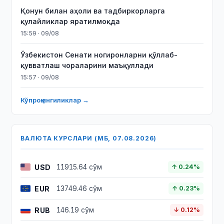
Қонун билан аҳоли ва тадбиркорларга
қулайликлар яратилмоқда
15:59 · 09/08
Ўзбекистон Сенати ногиронларни қўллаб-
қувватлаш чораларини маъқуллади
15:57 · 09/08
Кўпроқ янгиликлар →
ВАЛЮТА КУРСЛАРИ (МБ, 07.08.2026)
USD
11915.64 сўм
↑ 0.24%
EUR
13749.46 сўм
↑ 0.23%
RUB
146.19 сўм
↓ 0.12%