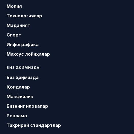
Молия
Технологиялар
Маданият
Спорт
Инфографика
Махсус лойиҳалар
БИЗ ҲАҚИМИЗДА
Биз ҳақимизда
Қоидалар
Макфийлик
Бизнинг иловалар
Реклама
Таҳририй стандартлар