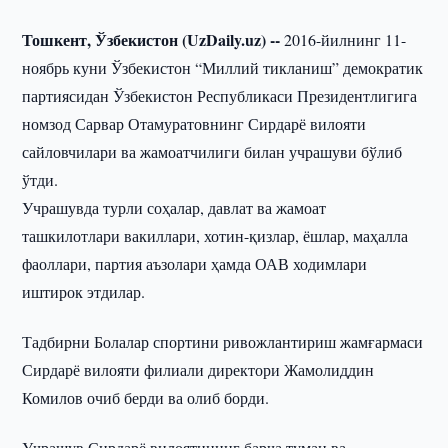
Тошкент, Ўзбекистон (UzDaily.uz) --
2016-йилнинг 11-
ноябрь куни Ўзбекистон “Миллий тикланиш” демократик
партиясидан Ўзбекистон Республикаси Президентлигига
номзод Сарвар Отамуратовнинг Сирдарё вилояти
сайловчилари ва жамоатчилиги билан учрашуви бўлиб
ўтди.
Учрашувда турли соҳалар, давлат ва жамоат
ташкилотлари вакиллари, хотин-қизлар, ёшлар, маҳалла
фаоллари, партия аъзолари ҳамда ОАВ ходимлари
иштирок этдилар.
Тадбирни Болалар спортини ривожлантириш жамғармаси
Сирдарё вилояти филиали директори Жамолиддин
Комилов очиб берди ва олиб борди.
Учрашув Сирдарё вилоятининг барча туман ва