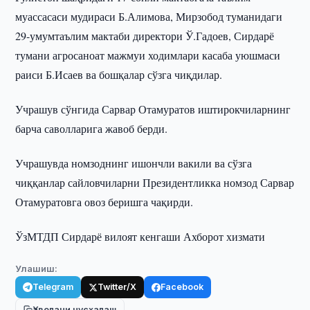
муассасаси мудираси Б.Алимова, Мирзобод туманидаги
29-умумтаълим мактаби директори Ў.Гадоев, Сирдарё
тумани агросаноат мажмуи ходимлари касаба уюшмаси
раиси Б.Исаев ва бошқалар сўзга чиқдилар.
Учрашув сўнгида Сарвар Отамуратов иштирокчиларнинг
барча саволларига жавоб берди.
Учрашувда номзоднинг ишончли вакили ва сўзга
чиққанлар сайловчиларни Президентликка номзод Сарвар
Отамуратовга овоз беришга чақирди.
ЎзМТДП Сирдарё вилоят кенгаши Ахборот хизмати
Улашиш:
Telegram
Twitter/X
Facebook
Ҳаволани нусхалаш