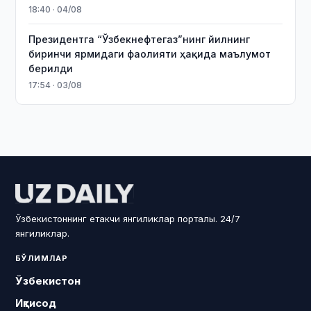
18:40 · 04/08
Президентга “Ўзбекнефтегаз”нинг йилнинг
биринчи ярмидаги фаолияти ҳақида маълумот
берилди
17:54 · 03/08
Ўзбекистоннинг етакчи янгиликлар порталы. 24/7
янгиликлар.
БЎЛИМЛАР
Ўзбекистон
Иқтисод