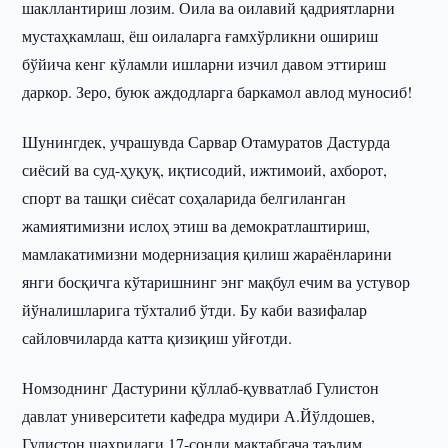
шакллантириш лозим. Оила ва оилавий қадриятларни
мустаҳкамлаш, ёш оилаларга ғамхўрликни ошириш
бўйича кенг кўламли ишларни изчил давом эттириш
даркор. Зеро, буюк аждодларга баркамол авлод муносиб!
Шунингдек, учрашувда Сарвар Отамуратов Дастурда
сиёсий ва суд-ҳуқуқ, иқтисодий, ижтимоий, ахборот,
спорт ва ташқи сиёсат соҳаларида белгиланган
жамиятимизни ислоҳ этиш ва демократлаштириш,
мамлакатимизни модернизация қилиш жараёнларини
янги босқичга кўтаришнинг энг мақбул ечим ва устувор
йўналишларига тўхталиб ўтди. Бу каби вазифалар
сайловчиларда катта қизиқиш уйғотди.
Номзоднинг Дастурини қўллаб-қувватлаб Гулистон
давлат университети кафедра мудири А.Йўлдошев,
Гулистон шаҳридаги 17-сонли мактабгача таълим