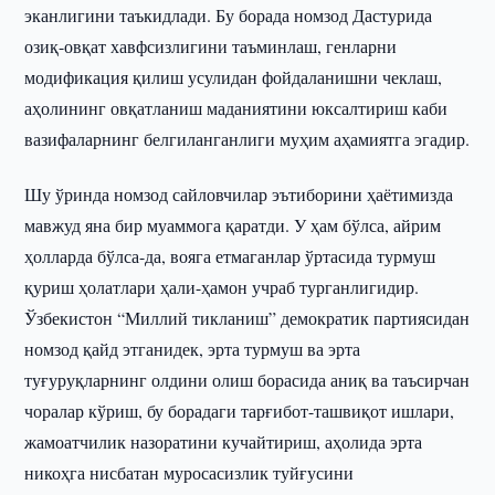
эканлигини таъкидлади. Бу борада номзод Дастурида
озиқ-овқат хавфсизлигини таъминлаш, генларни
модификация қилиш усулидан фойдаланишни чеклаш,
аҳолининг овқатланиш маданиятини юксалтириш каби
вазифаларнинг белгиланганлиги муҳим аҳамиятга эгадир.
Шу ўринда номзод сайловчилар эътиборини ҳаётимизда
мавжуд яна бир муаммога қаратди. У ҳам бўлса, айрим
ҳолларда бўлса-да, вояга етмаганлар ўртасида турмуш
қуриш ҳолатлари ҳали-ҳамон учраб турганлигидир.
Ўзбекистон “Миллий тикланиш” демократик партиясидан
номзод қайд этганидек, эрта турмуш ва эрта
туғуруқларнинг олдини олиш борасида аниқ ва таъсирчан
чоралар кўриш, бу борадаги тарғибот-ташвиқот ишлари,
жамоатчилик назоратини кучайтириш, аҳолида эрта
никоҳга нисбатан муросасизлик туйғусини