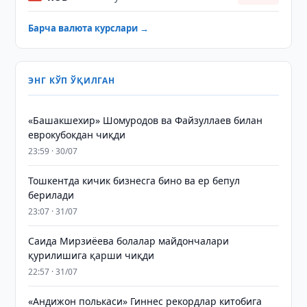
Барча валюта курслари →
ЭНГ КЎП ЎҚИЛГАН
«Башакшехир» Шомуродов ва Файзуллаев билан
еврокубокдан чиқди
23:59 · 30/07
Тошкентда кичик бизнесга бино ва ер бепул
берилади
23:07 · 31/07
Саида Мирзиёева болалар майдончалари
қурилишига қарши чиқди
22:57 · 31/07
«Андижон полькаси» Гиннес рекордлар китобига