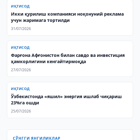
ИҚТИСОД
Икки қурилиш компанияси ноқонуний реклама
учун жаримага тортилди
31/07/2026
ИҚТИСОД
Фарғона Афғонистон билан савдо ва инвестиция
ҳамкорлигини кенгайтирмоқда
27/07/2026
ИҚТИСОД
Ўзбекистонда «яшил» энергия ишлаб чиқариш
23%га ошди
25/07/2026
СЎНГГИ ЯНГИЛИКЛАР