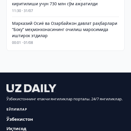
киритилиши учун 730 млн сўм ажратилди
11:30 · 31/07
Марказий Осиё ва Озарбайжон давлат раҳбарлари
“Боку” меҳмонхонасининг очилиш маросимида
иштирок этдилар
00:01 · 01/08
Ўзбекистоннинг етакчи янгиликлар порталы. 24/7 янгиликлар.
БЎЛИМЛАР
Ўзбекистон
Иқтисод