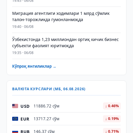
19:45 · 06/08
Миграция агентлиги ходимлари 1 млрд сўмлик
талон-торожликда гумонланмоқда
19:40 · 06/08
Ўзбекистонда 1,23 миллиондан ортиқ кичик бизнес
субъекти фаолият юритмоқда
19:35 · 06/08
Кўпроқ янгиликлар →
ВАЛЮТА КУРСЛАРИ (МБ, 06.08.2026)
USD
11886.72 сўм
↓ 0.46%
EUR
13717.27 сўм
↓ 0.19%
RUB
146.37 сўм
↓ 0.71%