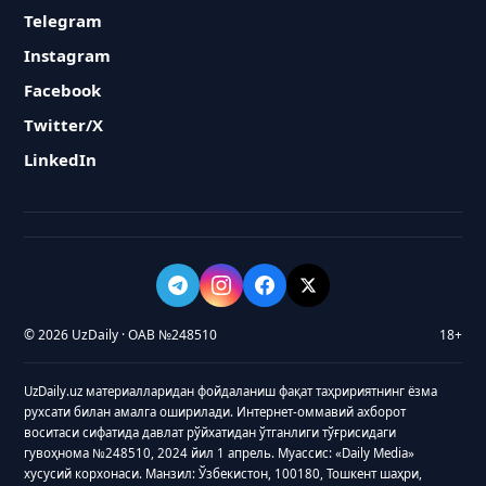
Telegram
Instagram
Facebook
Twitter/X
LinkedIn
© 2026 UzDaily · ОАВ №248510
18+
UzDaily.uz материалларидан фойдаланиш фақат таҳририятнинг ёзма
рухсати билан амалга оширилади. Интернет-оммавий ахборот
воситаси сифатида давлат рўйхатидан ўтганлиги тўғрисидаги
гувоҳнома №248510, 2024 йил 1 апрель. Муассис: «Daily Media»
хусусий корхонаси. Манзил: Ўзбекистон, 100180, Тошкент шаҳри,