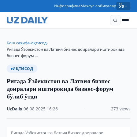
Инфографика
Махсус лойиҳалар
Ўз
Бош саҳифа
Иқтисод
›
›
Ригада Ўзбекистон ва Латвия бизнес доиралари иштирокида
бизнес-форум …
ИҚТИСОД
Ригада Ўзбекистон ва Латвия бизнес
доиралари иштирокида бизнес-форум
бўлиб ўтди
UzDaily
·
06.08.2025
·
16:26
·
273 views
Ригада Ўзбекистон ва Латвия бизнес доиралари