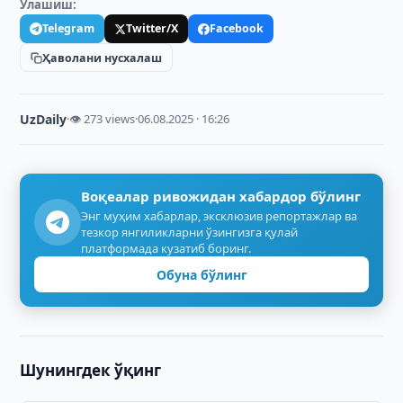
Улашиш:
Telegram
Twitter/X
Facebook
Ҳаволани нусхалаш
UzDaily
·
👁 273 views
·
06.08.2025 · 16:26
Воқеалар ривожидан хабардор бўлинг
Энг муҳим хабарлар, эксклюзив репортажлар ва
тезкор янгиликларни ўзингизга қулай
платформада кузатиб боринг.
Обуна бўлинг
Шунингдек ўқинг