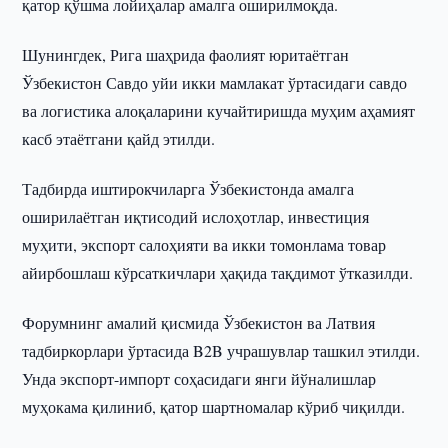
қатор қўшма лойиҳалар амалга оширилмоқда.
Шунингдек, Рига шаҳрида фаолият юритаётган
Ўзбекистон Савдо уйи икки мамлакат ўртасидаги савдо
ва логистика алоқаларини кучайтиришда муҳим аҳамият
касб этаётгани қайд этилди.
Тадбирда иштирокчиларга Ўзбекистонда амалга
оширилаётган иқтисодий ислоҳотлар, инвестиция
муҳити, экспорт салоҳияти ва икки томонлама товар
айирбошлаш кўрсаткичлари ҳақида тақдимот ўтказилди.
Форумнинг амалий қисмида Ўзбекистон ва Латвия
тадбиркорлари ўртасида B2B учрашувлар ташкил этилди.
Унда экспорт-импорт соҳасидаги янги йўналишлар
муҳокама қилиниб, қатор шартномалар кўриб чиқилди.