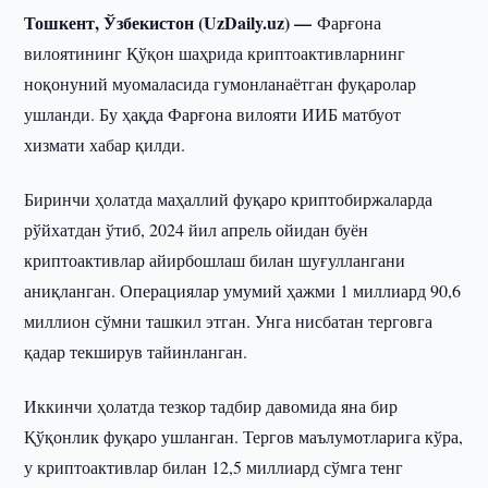
Тошкент, Ўзбекистон (UzDaily.uz) —
Фарғона
вилоятининг Қўқон шаҳрида криптоактивларнинг
ноқонуний муомаласида гумонланаётган фуқаролар
ушланди. Бу ҳақда Фарғона вилояти ИИБ матбуот
хизмати хабар қилди.
Биринчи ҳолатда маҳаллий фуқаро криптобиржаларда
рўйхатдан ўтиб, 2024 йил апрель ойидан буён
криптоактивлар айирбошлаш билан шуғуллангани
аниқланган. Операциялар умумий ҳажми 1 миллиард 90,6
миллион сўмни ташкил этган. Унга нисбатан терговга
қадар текширув тайинланган.
Иккинчи ҳолатда тезкор тадбир давомида яна бир
Қўқонлик фуқаро ушланган. Тергов маълумотларига кўра,
у криптоактивлар билан 12,5 миллиард сўмга тенг