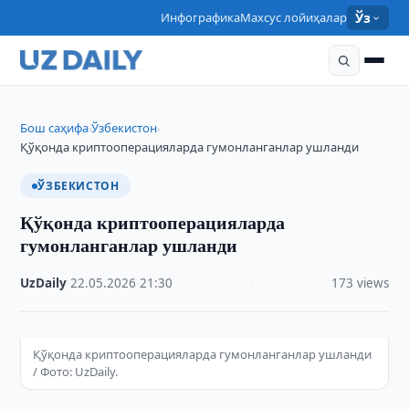
Инфографика
Махсус лойиҳалар
Ўз
Бош саҳифа
Ўзбекистон
›
›
Қўқонда криптооперацияларда гумонланганлар ушланди
ЎЗБЕКИСТОН
Қўқонда криптооперацияларда
гумонланганлар ушланди
UzDaily
·
22.05.2026
·
21:30
·
173 views
Қўқонда криптооперацияларда гумонланганлар ушланди
/ Фото: UzDaily.