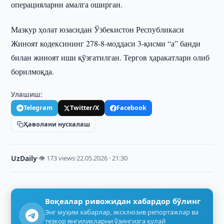
операцияларни амалга оширган.
Мазкур ҳолат юзасидан Ўзбекистон Республикаси
Жиноят кодексининг 278-8-моддаси 3-қисми “а” банди
билан жиноят иши қўзғатилган. Тергов ҳаракатлари олиб
борилмоқда.
Улашиш:
Telegram
Twitter/X
Facebook
Ҳаволани нусхалаш
UzDaily
·
👁 173 views
·
22.05.2026 · 21:30
Воқеалар ривожидан хабардор бўлинг
Энг муҳим хабарлар, эксклюзив репортажлар ва
тезкор янгиликларни ўзингизга қулай