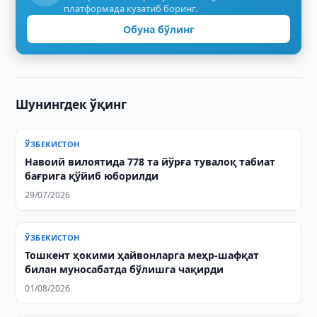
платформада кузатиб боринг.
Обуна бўлинг
Шунингдек ўқинг
ЎЗБЕКИСТОН
Навоий вилоятида 778 та йўрға тувалоқ табиат
бағрига қўйиб юборилди
29/07/2026
ЎЗБЕКИСТОН
Тошкент ҳокими ҳайвонларга меҳр-шафқат
билан муносабатда бўлишга чақирди
01/08/2026