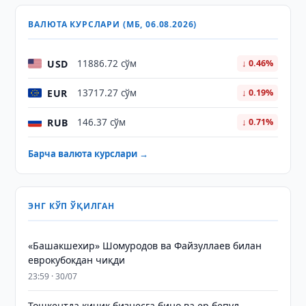
ВАЛЮТА КУРСЛАРИ (МБ, 06.08.2026)
USD
11886.72 сўм
↓ 0.46%
EUR
13717.27 сўм
↓ 0.19%
RUB
146.37 сўм
↓ 0.71%
Барча валюта курслари →
ЭНГ КЎП ЎҚИЛГАН
«Башакшехир» Шомуродов ва Файзуллаев билан
еврокубокдан чиқди
23:59 · 30/07
Тошкентда кичик бизнесга бино ва ер бепул