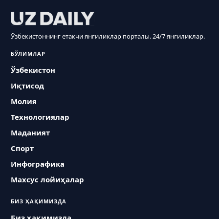
Ўзбекистоннинг етакчи янгиликлар порталы. 24/7 янгиликлар.
БЎЛИМЛАР
Ўзбекистон
Иқтисод
Молия
Технологиялар
Маданият
Спорт
Инфографика
Махсус лойиҳалар
БИЗ ҲАҚИМИЗДА
Биз ҳақимизда