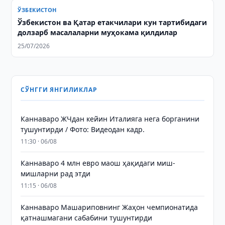
ЎЗБЕКИСТОН
Ўзбекистон ва Қатар етакчилари кун тартибидаги
долзарб масалаларни муҳокама қилдилар
25/07/2026
СЎНГГИ ЯНГИЛИКЛАР
Каннаваро ЖЧдан кейин Италияга нега борганини
тушунтирди / Фото: Видеодан кадр.
11:30 · 06/08
Каннаваро 4 млн евро маош ҳақидаги миш-
мишларни рад этди
11:15 · 06/08
Каннаваро Машариповнинг Жаҳон чемпионатида
қатнашмагани сабабини тушунтирди