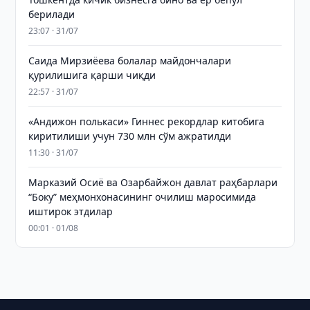
берилади
23:07 · 31/07
Саида Мирзиёева болалар майдончалари
қурилишига қарши чиқди
22:57 · 31/07
«Андижон полькаси» Гиннес рекордлар китобига
киритилиши учун 730 млн сўм ажратилди
11:30 · 31/07
Марказий Осиё ва Озарбайжон давлат раҳбарлари
“Боку” меҳмонхонасининг очилиш маросимида
иштирок этдилар
00:01 · 01/08