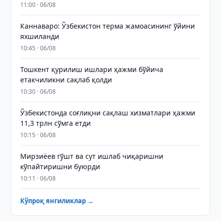
11:00 · 06/08
Каннаваро: Ўзбекистон терма жамоасининг ўйини
яхшиланди
10:45 · 06/08
Тошкент қурилиш ишлари ҳажми бўйича
етакчиликни сақлаб қолди
10:30 · 06/08
Ўзбекистонда соғлиқни сақлаш хизматлари ҳажми
11,3 трлн сўмга етди
10:15 · 06/08
Мирзиёев гўшт ва сут ишлаб чиқаришни
кўпайтиришни буюрди
10:11 · 06/08
Кўпроқ янгиликлар →