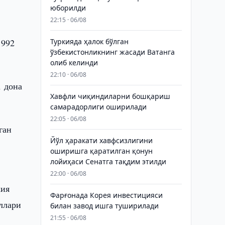
юборилди
22:15 · 06/08
л
1992
Туркияда ҳалок бўлган
ўзбекистонликнинг жасади Ватанга
олиб келинди
22:10 · 06/08
1 дона
Хавфли чиқиндиларни бошқариш
самарадорлиги оширилади
22:05 · 06/08
ган
Йўл ҳаракати хавфсизлигини
оширишга қаратилган қонун
лойиҳаси Сенатга тақдим этилди
22:00 · 06/08
кия
Фарғонада Корея инвестицияси
ллари
билан завод ишга туширилади
21:55 · 06/08