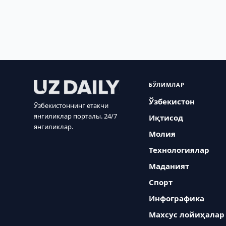
БЎЛИМЛАР
Ўзбекистон
Ўзбекистоннинг етакчи
янгиликлар порталы. 24/7
Иқтисод
янгиликлар.
Молия
Технологиялар
Маданият
Спорт
Инфографика
Махсус лойиҳалар