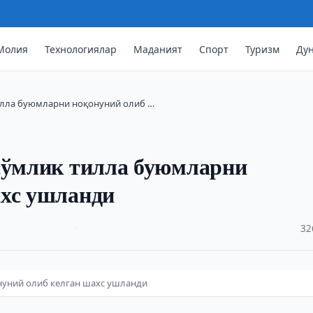
Молия
Технологиялар
Маданият
Спорт
Туризм
Ду
тилла буюмларни ноқонуний олиб …
 сўмлик тилла буюмларни
ахс ушланди
·
32
нуний олиб келган шахс ушланди