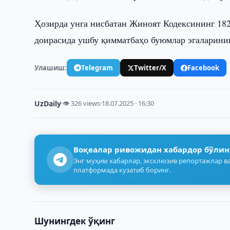
Ҳозирда унга нисбатан Жиноят Кодексининг 182
доирасида ушбу қимматбаҳо буюмлар эгаларини
Улашиш:
Telegram
Twitter/X
Facebook
UzDaily
·
👁 326 views
·
18.07.2025 · 16:30
Воқеалар ривожидан хабардор бўлин
Энг муҳим хабарлар, эксклюзив репортажлар ва
платформада кузатиб боринг.
Шунингдек ўқинг