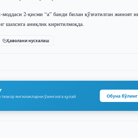
-моддаси 2-қисми “а” банди билан қўзғатилган жиноят 
нг шахсига аниқлик киритилмоқда.
Ҳаволани нусхалаш
г
Обуна бўлинг
 тезкор янгиликларни ўзингизга қулай