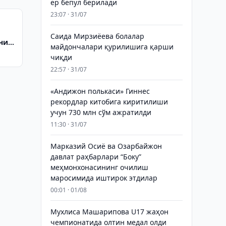
ер бепул берилади
23:07 · 31/07
Саида Мирзиёева болалар
ни
майдончалари қурилишига қарши
чиқди
22:57 · 31/07
«Андижон полькаси» Гиннес
рекордлар китобига киритилиши
учун 730 млн сўм ажратилди
11:30 · 31/07
Марказий Осиё ва Озарбайжон
давлат раҳбарлари “Боку”
меҳмонхонасининг очилиш
маросимида иштирок этдилар
00:01 · 01/08
Мухлиса Машарипова U17 жаҳон
чемпионатида олтин медал олди