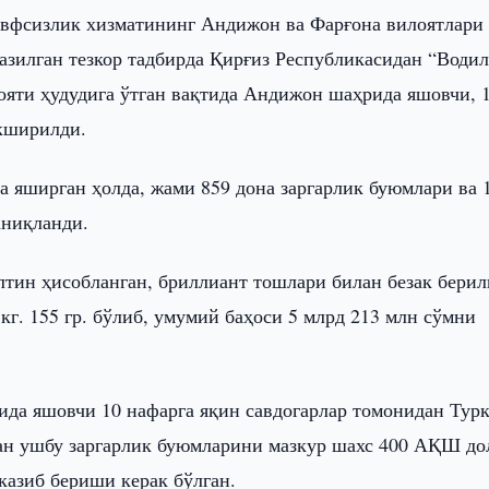
авфсизлик хизматининг Андижон ва Фарғона вилоятлари
зилган тезкор тадбирда Қирғиз Республикасидан “Води
лояти ҳудудига ўтган вақтида Андижон шаҳрида яшовчи, 
екширилди.
а яширган ҳолда, жами 859 дона заргарлик буюмлари ва 
аниқланди.
лтин ҳисобланган, бриллиант тошлари билан безак берил
кг. 155 гр. бўлиб, умумий баҳоси 5 млрд 213 млн сўмни
да яшовчи 10 нафарга яқин савдогарлар томонидан Тур
ган ушбу заргарлик буюмларини мазкур шахс 400 АҚШ до
тказиб бериши керак бўлган.