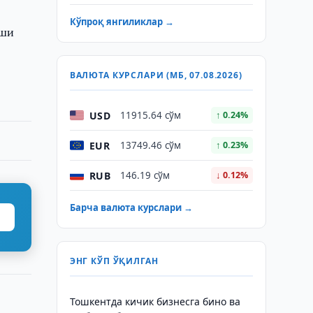
Кўпроқ янгиликлар →
иши
ВАЛЮТА КУРСЛАРИ (МБ, 07.08.2026)
USD
11915.64 сўм
↑ 0.24%
EUR
13749.46 сўм
↑ 0.23%
RUB
146.19 сўм
↓ 0.12%
Барча валюта курслари →
ЭНГ КЎП ЎҚИЛГАН
Тошкентда кичик бизнесга бино ва