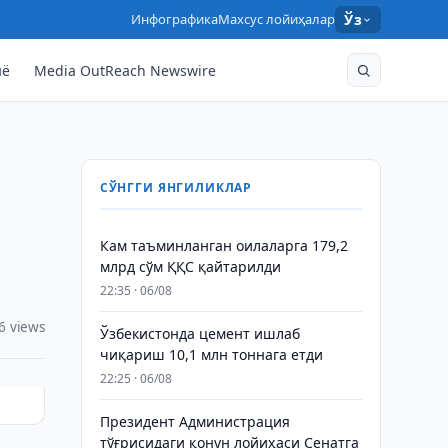
Инфографика
Махсус лойиҳалар
Ўз
нё
Media OutReach Newswire
СЎНГГИ ЯНГИЛИКЛАР
Кам таъминланган оилаларга 179,2
млрд сўм ҚҚС қайтарилди
22:35 · 06/08
6 views
Ўзбекистонда цемент ишлаб
чиқариш 10,1 млн тоннага етди
22:25 · 06/08
Президент Администрация
тўғрисидаги қонун лойиҳаси Сенатга