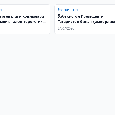
Н
ЎЗБЕКИСТОН
 агентлиги ходимлари
Ўзбекистон Президенти
ўмлик талон-торожликда
Татаристон билан ҳамкорлик
нмоқда
янада ривожлантириш
24/07/2026
муҳимлигини таъкидлади