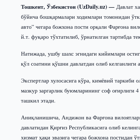
Тошкент, Ўзбекистон (UzDaily.uz) —
Давлат х
бўйича бошқармалари ходимлари томонидан ўтка
авто” чегара божхона пости орқали Фарғона ви
й.т. фуқаро тўхтатилиб, ўрнатилган тартибда т
Натижада, ушбу шахс эгнидаги кийимлари остиг
қўл соатини қўшни давлатдан олиб келганлиги 
Экспертлар хулосасига кўра, кимёвий таркиби о
мазкур заргарлик буюмларининг соф оғирлиги 4 
ташкил этади.
Аниқланишича, Андижон ва Фарғона вилоятлари
давлатидан Қирғиз Республикасига олиб келин
хизмат ҳақи эвазига чегара божхона постидан ў