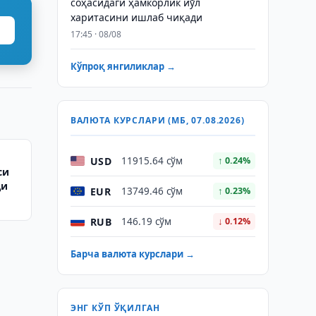
соҳасидаги ҳамкорлик йўл
харитасини ишлаб чиқади
17:45 · 08/08
Кўпроқ янгиликлар →
ВАЛЮТА КУРСЛАРИ (МБ, 07.08.2026)
USD
11915.64 сўм
↑ 0.24%
си
ди
EUR
13749.46 сўм
↑ 0.23%
RUB
146.19 сўм
↓ 0.12%
Барча валюта курслари →
ЭНГ КЎП ЎҚИЛГАН