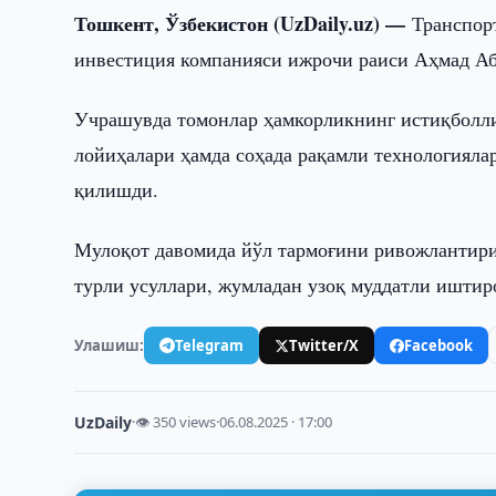
Тошкент, Ўзбекистон (UzDaily.uz) —
Транспорт
инвестиция компанияси ижрочи раиси Аҳмад Аб
Учрашувда томонлар ҳамкорликнинг истиқболли
лойиҳалари ҳамда соҳада рақамли технологиял
қилишди.
Мулоқот давомида йўл тармоғини ривожлантир
турли усуллари, жумладан узоқ муддатли иштир
Улашиш:
Telegram
Twitter/X
Facebook
UzDaily
·
👁 350 views
·
06.08.2025 · 17:00