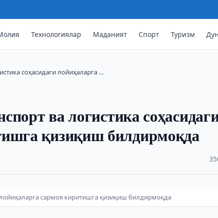
Молия
Технологиялар
Маданият
Спорт
Туризм
Ду
огистика соҳасидаги лойиҳаларга …
анспорт ва логистика соҳасидаг
тишга қизиқиш билдирмоқда
·
35
аги лойиҳаларга сармоя киритишга қизиқиш билдирмоқда