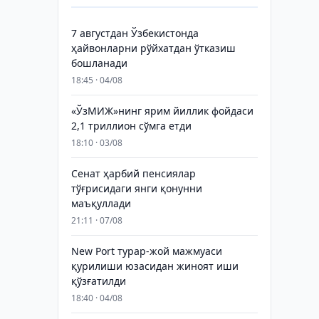
7 августдан Ўзбекистонда
ҳайвонларни рўйхатдан ўтказиш
бошланади
18:45 · 04/08
«ЎзМИЖ»нинг ярим йиллик фойдаси
2,1 триллион сўмга етди
18:10 · 03/08
Сенат ҳарбий пенсиялар
тўғрисидаги янги қонунни
маъқуллади
21:11 · 07/08
New Port турар-жой мажмуаси
қурилиши юзасидан жиноят иши
қўзғатилди
18:40 · 04/08