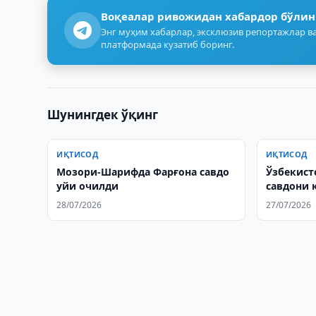
Воқеалар ривожидан хабардор бўлин
Энг муҳим хабарлар, эксклюзив репортажлар ва
платформада кузатиб боринг.
Шунингдек ўқинг
ИҚТИСОД
ИҚТИСОД
Мозори-Шарифда Фарғона савдо
Ўзбекист
уйи очилди
савдони 
муҳокам
28/07/2026
27/07/2026