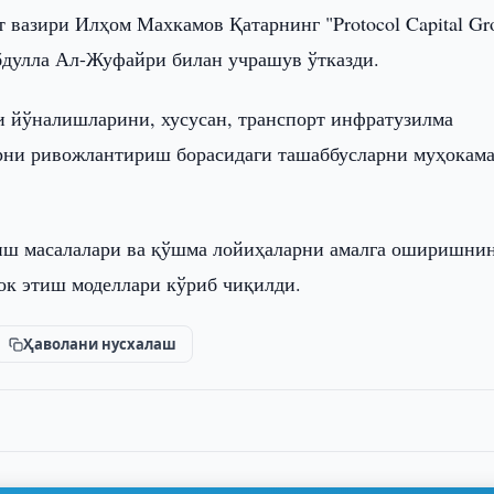
 вазири Илҳом Махкамов Қатарнинг "Protocol Capital Gr
дулла Ал-Жуфайри билан учрашув ўтказди.
 йўналишларини, хусусан, транспорт инфратузилма
арни ривожлантириш борасидаги ташаббусларни муҳокам
иш масалалари ва қўшма лойиҳаларни амалга оширишни
ок этиш моделлари кўриб чиқилди.
Ҳаволани нусхалаш