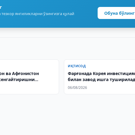
г
Обуна бўлинг
 тезкор янгиликларни ўзингизга қулай
ИҚТИСОД
он ва Афғонистон
Фарғонада Корея инвестиция
кенгайтиришни
билан завод ишга туширила
а қилди
06/08/2026