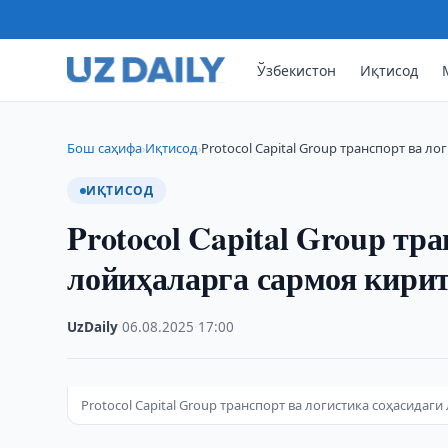
Ўзбекистон
Иқтисод
Бош саҳифа
Иқтисод
Protocol Capital Group транспорт ва л
›
›
ИҚТИСОД
Protocol Capital Group тр
лойиҳаларга сармоя кири
UzDaily
·
06.08.2025
·
17:00
Protocol Capital Group транспорт ва логистика соҳасид