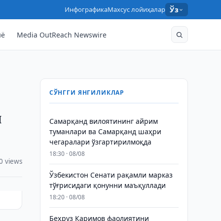
Инфографика
Махсус лойиҳалар
Ўз
нё
Media OutReach Newswire
СЎНГГИ ЯНГИЛИКЛАР
и
Самарқанд вилоятининг айрим
туманлари ва Самарқанд шаҳри
чегаралари ўзгартирилмоқда
18:30 · 08/08
0 views
Ўзбекистон Сенати рақамли марказ
тўғрисидаги қонунни маъқуллади
18:20 · 08/08
Беҳруз Каримов фаолиятини