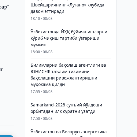
Швейцариянинг «Лугано» клубида
oup"
давом эттиради
18:10 · 08/08
Ўзбекистонда ЙҲҚ бўйича ишларни
кўриб чиқиш тартиби ўзгариши
а
мумкин
18:00 · 08/08
Билимларни баҳолаш агентлиги ва
нг
ЮНИСЕФ таълим тизимини
баҳолашни ривожлантиришни
муҳокама қилди
17:55 · 08/08
Samarkand-2028 сунъий йўлдоши
орбитадан илк суратни узатди
17:50 · 08/08
Ўзбекистон ва Беларусь энергетика