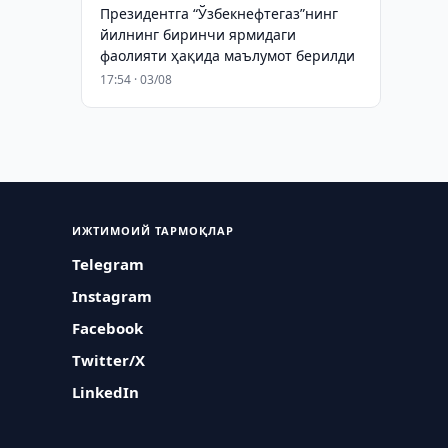
Президентга “Ўзбекнефтегаз”нинг
йилнинг биринчи ярмидаги
фаолияти ҳақида маълумот берилди
17:54 · 03/08
ИЖТИМОИЙ ТАРМОҚЛАР
Telegram
Instagram
Facebook
Twitter/X
LinkedIn