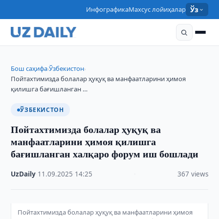
Инфографика
Махсус лойиҳалар
Ўз
Бош саҳифа
Ўзбекистон
›
›
Пойтахтимизда болалар ҳуқуқ ва манфаатларини ҳимоя
қилишга бағишланган …
ЎЗБЕКИСТОН
Пойтахтимизда болалар ҳуқуқ ва
манфаатларини ҳимоя қилишга
бағишланган халқаро форум иш бошлади
UzDaily
·
11.09.2025
·
14:25
·
367 views
Пойтахтимизда болалар ҳуқуқ ва манфаатларини ҳимоя