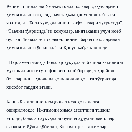
Кейинги йилларда Ўзбекистонда болалар ҳуқуқларини
ҳимоя қилиш соҳасида мустаҳкам қонунчилик базаси
яратилди. “Бола ҳуқуқларининг кафолатлари тўғрисида”,
“Таълим тўғрисида”ги қонунлар, минтақамиз учун ноёб
бўлган “Болаларни зўравонликнинг барча шаклларидан
ҳимоя қилиш тўғрисида”ги Қонун қабул қилинди.
Парламентимизда Болалар ҳуқуқлари бўйича вакилнинг
мустақил институти фаолият олиб боради, у ҳар йили
болаларнинг аҳволи ва қонунчилик ҳолати тўғрисида
ҳисобот тақдим этади.
Кенг кўламли институционал ислоҳот амалга
оширилмоқда. Ижтимоий ҳимоя агентлиги ташкил
этилди, болалар ҳуқуқлари бўйича ҳудудий вакиллар
фаолияти йўлга қўйилди, Бош вазир ва ҳокимлар