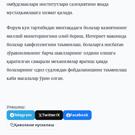
омбудсманлари институтлари салоҳиятини янада
мустаҳкамлашга хизмат қилади.
Форум кун тартибидан минтақадаги болалар вазиятининг
миллий мониторингини олиб бориш, Интернет маконида
болалар хавфсизлигини таъминлаш, болаларга нисбатан
зўравонликнинг барча шаклларнинг олдини олишга
қаратилган самарали механизмлар яратиш ҳамда
болаларнинг одил судловдан фойдаланишини таъминлаш
каби масалалар ўрин олган.
Улашиш:
Telegram
Twitter/X
Facebook
Ҳаволани нусхалаш