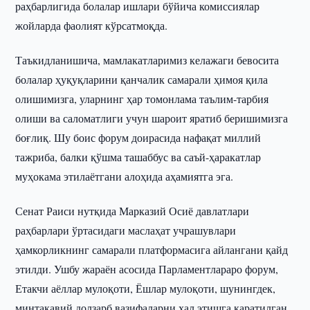
раҳбарлигида болалар ишлари бўйича комиссиялар
жойларда фаолият кўрсатмоқда.
Таъкидланишича, мамлакатларимиз келажаги бевосита
болалар ҳуқуқларини қанчалик самарали ҳимоя қила
олишимизга, уларнинг ҳар томонлама таълим-тарбия
олиши ва саломатлиги учун шароит яратиб беришимизга
боғлиқ. Шу боис форум доирасида нафақат миллий
тажриба, балки қўшма ташаббус ва саъй-ҳаракатлар
муҳокама этилаётгани алоҳида аҳамиятга эга.
Сенат Раиси нутқида Марказий Осиё давлатлари
раҳбарлари ўртасидаги маслаҳат учрашувлари
ҳамкорликнинг самарали платформасига айлангани қайд
этилди. Ушбу жараён асосида Парламентлараро форум,
Етакчи аёллар мулоқоти, Ёшлар мулоқоти, шунингдек,
минтақавий долзарб вазифаларни ҳал этишга қаратилган