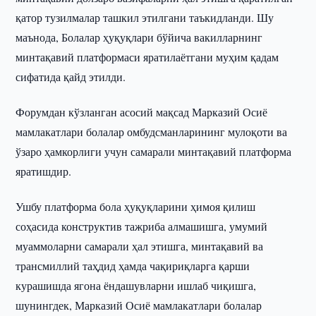
қатор тузилмалар ташкил этилгани таъкидланди. Шу
маънода, Болалар ҳуқуқлари бўйича вакилларнинг
минтақавий платформаси яратилаётгани муҳим қадам
сифатида қайд этилди.
Форумдан кўзланган асосий мақсад Марказий Осиё
мамлакатлари болалар омбудсманларининг мулоқоти ва
ўзаро ҳамкорлиги учун самарали минтақавий платформа
яратишдир.
Ушбу платформа бола ҳуқуқларини ҳимоя қилиш
соҳасида конструктив тажриба алмашишга, умумий
муаммоларни самарали ҳал этишга, минтақавий ва
трансмиллий таҳдид ҳамда чақириқларга қарши
курашишда ягона ёндашувларни ишлаб чиқишга,
шунингдек, Марказий Осиё мамлакатлари болалар