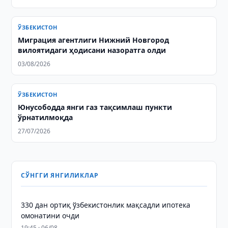
ЎЗБЕКИСТОН
Миграция агентлиги Нижний Новгород
вилоятидаги ҳодисани назоратга олди
03/08/2026
ЎЗБЕКИСТОН
Юнусободда янги газ тақсимлаш пункти
ўрнатилмоқда
27/07/2026
СЎНГГИ ЯНГИЛИКЛАР
330 дан ортиқ ўзбекистонлик мақсадли ипотека
омонатини очди
19:45 · 06/08