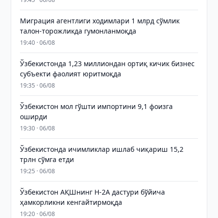
Миграция агентлиги ходимлари 1 млрд сўмлик
талон-торожликда гумонланмоқда
19:40 · 06/08
Ўзбекистонда 1,23 миллиондан ортиқ кичик бизнес
субъекти фаолият юритмоқда
19:35 · 06/08
Ўзбекистон мол гўшти импортини 9,1 фоизга
оширди
19:30 · 06/08
Ўзбекистонда ичимликлар ишлаб чиқариш 15,2
трлн сўмга етди
19:25 · 06/08
Ўзбекистон АҚШнинг H-2A дастури бўйича
ҳамкорликни кенгайтирмоқда
19:20 · 06/08