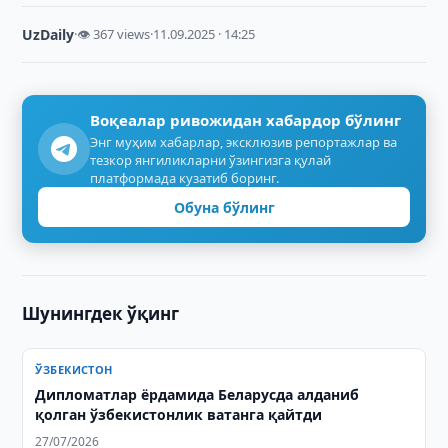
UzDaily
·
👁 367 views
·
11.09.2025 · 14:25
Воқеалар ривожидан хабардор бўлинг
Энг муҳим хабарлар, эксклюзив репортажлар ва
тезкор янгиликларни ўзингизга қулай
платформада кузатиб боринг.
Обуна бўлинг
Шунингдек ўқинг
ЎЗБЕКИСТОН
Дипломатлар ёрдамида Беларусда алданиб
қолган ўзбекистонлик ватанга қайтди
27/07/2026