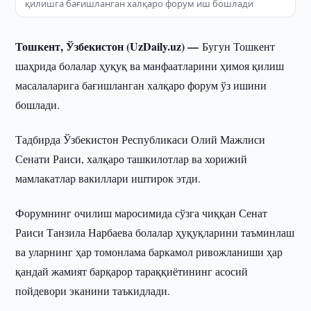
қилишга бағишланган халқаро форум иш бошлади
Тошкент, Ўзбекистон (UzDaily.uz) —
Бугун Тошкент
шаҳрида болалар ҳуқуқ ва манфаатларини ҳимоя қилиш
масалаларига бағишланган халқаро форум ўз ишини
бошлади.
Тадбирда Ўзбекистон Республикаси Олий Мажлиси
Сенати Раиси, халқаро ташкилотлар ва хорижий
мамлакатлар вакиллари иштирок этди.
Форумнинг очилиш маросимида сўзга чиққан Сенат
Раиси Танзила Нарбаева болалар ҳуқуқларини таъминлаш
ва уларнинг ҳар томонлама баркамол ривожланиши ҳар
қандай жамият барқарор тараққиётининг асосий
пойдевори эканини таъкидлади.