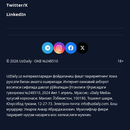
Twitter/X
LinkedIn
© 2026 UzDaily · ОАВ №248510
18+
UzDaily.uz материалларидан фойдаланиш фақат таҳририятнинг ёзма
рухсати билан амалга оширилади. Интернет-оммавий ахборот
воситаси сифатида давлат рўйхатидан ўтганлиги тўғрисидаги
гувоҳнома №248510, 2024 йил 1 апрель. Муассис: «Daily Media»
хусусий корхонаси. Манзил: Ўзбекистон, 100180, Тошкент шаҳри,
Юнусобод тумани, 12-27-73. Электрон почта: info@uzdaily.com. Бош
муҳаррир: Умаров Анвар Абрарджанович. Муаллифлар фикри
таҳририят нуқтаи назарига мос келмаслиги мумкин.