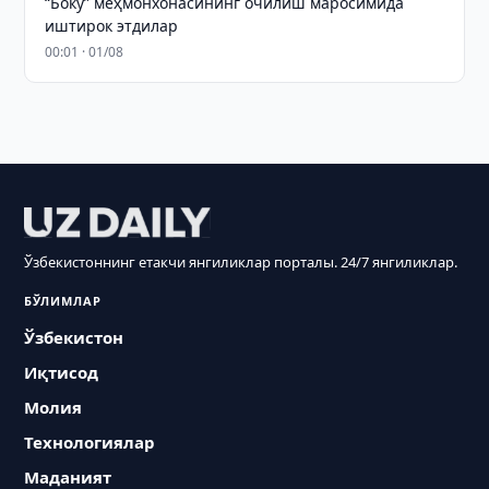
“Боку” меҳмонхонасининг очилиш маросимида
иштирок этдилар
00:01 · 01/08
Ўзбекистоннинг етакчи янгиликлар порталы. 24/7 янгиликлар.
БЎЛИМЛАР
Ўзбекистон
Иқтисод
Молия
Технологиялар
Маданият