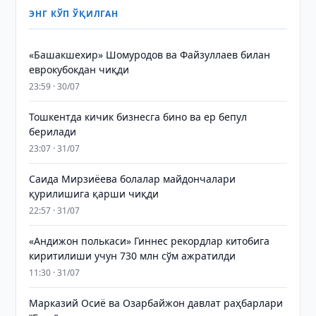
ЭНГ КЎП ЎҚИЛГАН
«Башакшехир» Шомуродов ва Файзуллаев билан
еврокубокдан чиқди
23:59 · 30/07
Тошкентда кичик бизнесга бино ва ер бепул
берилади
23:07 · 31/07
Саида Мирзиёева болалар майдончалари
қурилишига қарши чиқди
22:57 · 31/07
«Андижон полькаси» Гиннес рекордлар китобига
киритилиши учун 730 млн сўм ажратилди
11:30 · 31/07
Марказий Осиё ва Озарбайжон давлат раҳбарлари