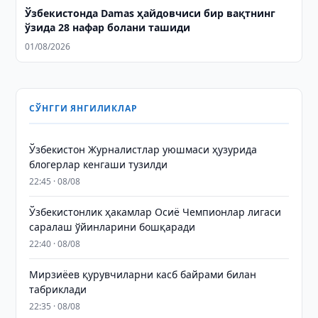
Ўзбекистонда Damas ҳайдовчиси бир вақтнинг
ўзида 28 нафар болани ташиди
01/08/2026
СЎНГГИ ЯНГИЛИКЛАР
Ўзбекистон Журналистлар уюшмаси ҳузурида
блогерлар кенгаши тузилди
22:45 · 08/08
Ўзбекистонлик ҳакамлар Осиё Чемпионлар лигаси
саралаш ўйинларини бошқаради
22:40 · 08/08
Мирзиёев қурувчиларни касб байрами билан
табриклади
22:35 · 08/08