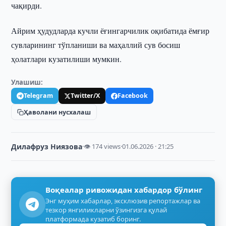
чақирди.
Айрим ҳудудларда кучли ёғингарчилик оқибатида ёмғир
сувларининг тўпланиши ва маҳаллий сув босиш
ҳолатлари кузатилиши мумкин.
Улашиш:
Telegram
Twitter/X
Facebook
Ҳаволани нусхалаш
Дилафруз Ниязова
·
👁 174 views
·
01.06.2026 · 21:25
Воқеалар ривожидан хабардор бўлинг
Энг муҳим хабарлар, эксклюзив репортажлар ва
тезкор янгиликларни ўзингизга қулай
платформада кузатиб боринг.