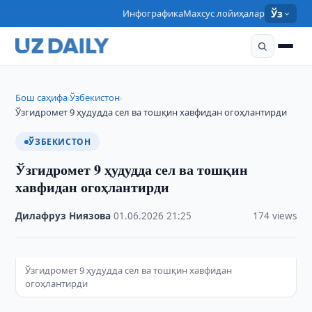
Инфографика
Махсус лойиҳалар
Ўз
Бош саҳифа
Ўзбекистон
›
›
Ўзгидромет 9 ҳудудда сел ва тошқин хавфидан огоҳлантирди
ЎЗБЕКИСТОН
Ўзгидромет 9 ҳудудда сел ва тошқин
хавфидан огоҳлантирди
Дилафруз Ниязова
·
01.06.2026
·
21:25
·
174 views
Ўзгидромет 9 ҳудудда сел ва тошқин хавфидан
огоҳлантирди