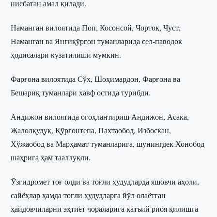
нисбатан амал қилади.
Наманган вилоятида Поп, Косонсой, Чортоқ, Чуст,
Наманган ва Янгиқўрғон туманларида сел-паводок
ҳодисалари кузатилиши мумкин.
Фарғона вилоятида Сўх, Шоҳимардон, Фарғона ва
Бешариқ туманлари хавф остида турибди.
Андижон вилоятида огоҳлантириш Андижон, Асака,
Жалолқудуқ, Қўрғонтепа, Пахтаобод, Избоскан,
Хўжаобод ва Марҳамат туманларига, шунингдек Хонобод
шаҳрига ҳам тааллуқли.
Ўзгидромет тоғ олди ва тоғли ҳудудларда яшовчи аҳоли,
сайёҳлар ҳамда тоғли ҳудудларга йўл олаётган
ҳайдовчиларни эҳтиёт чораларига қатъий риоя қилишга