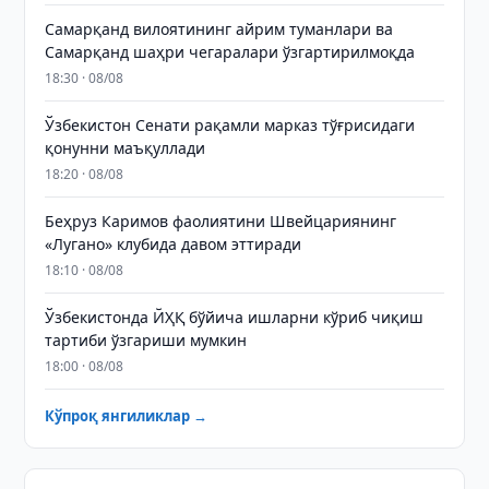
Самарқанд вилоятининг айрим туманлари ва
Самарқанд шаҳри чегаралари ўзгартирилмоқда
18:30 · 08/08
Ўзбекистон Сенати рақамли марказ тўғрисидаги
қонунни маъқуллади
18:20 · 08/08
Беҳруз Каримов фаолиятини Швейцариянинг
«Лугано» клубида давом эттиради
18:10 · 08/08
Ўзбекистонда ЙҲҚ бўйича ишларни кўриб чиқиш
тартиби ўзгариши мумкин
18:00 · 08/08
Кўпроқ янгиликлар →