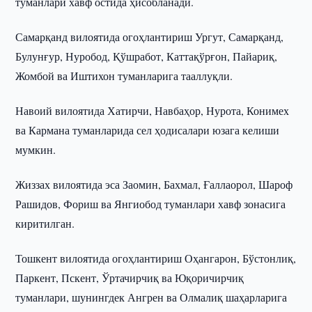
туманлари хавф остида ҳисобланади.
Самарқанд вилоятида огоҳлантириш Ургут, Самарқанд,
Булунғур, Нуробод, Қўшработ, Каттақўрғон, Пайариқ,
Жомбой ва Иштихон туманларига тааллуқли.
Навоий вилоятида Хатирчи, Навбаҳор, Нурота, Конимех
ва Кармана туманларида сел ҳодисалари юзага келиши
мумкин.
Жиззах вилоятида эса Заомин, Бахмал, Ғаллаорол, Шароф
Рашидов, Фориш ва Янгиобод туманлари хавф зонасига
киритилган.
Тошкент вилоятида огоҳлантириш Оҳангарон, Бўстонлиқ,
Паркент, Пскент, Ўртачирчиқ ва Юқоричирчиқ
туманлари, шунингдек Ангрен ва Олмалиқ шаҳарларига