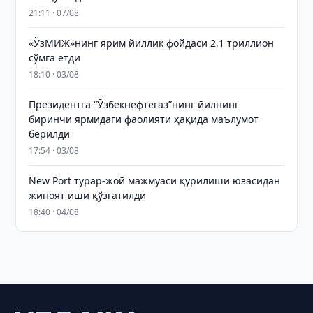
21:11 · 07/08
«ЎзМИЖ»нинг ярим йиллик фойдаси 2,1 триллион
сўмга етди
18:10 · 03/08
Президентга “Ўзбекнефтегаз”нинг йилнинг
биринчи ярмидаги фаолияти ҳақида маълумот
берилди
17:54 · 03/08
New Port турар-жой мажмуаси қурилиши юзасидан
жиноят иши қўзғатилди
18:40 · 04/08