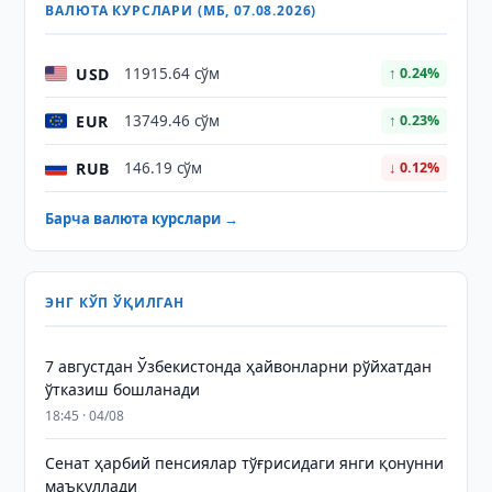
ВАЛЮТА КУРСЛАРИ (МБ, 07.08.2026)
USD
11915.64 сўм
↑ 0.24%
EUR
13749.46 сўм
↑ 0.23%
RUB
146.19 сўм
↓ 0.12%
Барча валюта курслари →
ЭНГ КЎП ЎҚИЛГАН
7 августдан Ўзбекистонда ҳайвонларни рўйхатдан
ўтказиш бошланади
18:45 · 04/08
Сенат ҳарбий пенсиялар тўғрисидаги янги қонунни
маъқуллади