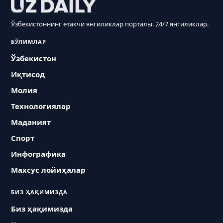
Ўзбекистоннинг етакчи янгиликлар порталы. 24/7 янгиликлар.
БЎЛИМЛАР
Ўзбекистон
Иқтисод
Молия
Технологиялар
Маданият
Спорт
Инфографика
Махсус лойиҳалар
БИЗ ҲАҚИМИЗДА
Биз ҳақимизда