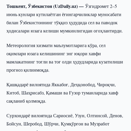
Тошкент, Ўзбекистон (UzDaily.uz) —
Ўзгидромет 2–5
июнь кунлари кутилаётган ёғингарчиликлар муносабати
билан Ўзбекистоннинг тўққиз ҳудудида сел ва паводок
ҳодисалари юзага келиши мумкинлигидан огоҳлантирди.
Метеорология хизмати маълумотларига кўра, сел
оқимлари юзага келишининг энг юқори хавфи
мамлакатнинг тоғли ва тоғ олди ҳудудларида кузатилиши
прогноз қилинмоқда.
Қашқадарё вилоятида Яккабоғ, Деҳқонобод, Чироқчи,
Китоб, Шаҳрисабз, Қамаши ва Ғузор туманларида хавф
сақланиб қолмоқда.
Сурхондарё вилоятида Сариосиё, Узун, Олтинсой, Денов,
Бойсун, Шеробод, Шўрчи, Қумқўрғон ва Музработ