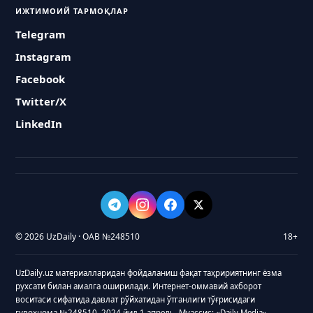
ИЖТИМОИЙ ТАРМОҚЛАР
Telegram
Instagram
Facebook
Twitter/X
LinkedIn
© 2026 UzDaily · ОАВ №248510
18+
UzDaily.uz материалларидан фойдаланиш фақат таҳририятнинг ёзма
рухсати билан амалга оширилади. Интернет-оммавий ахборот
воситаси сифатида давлат рўйхатидан ўтганлиги тўғрисидаги
гувоҳнома №248510, 2024 йил 1 апрель. Муассис: «Daily Media»