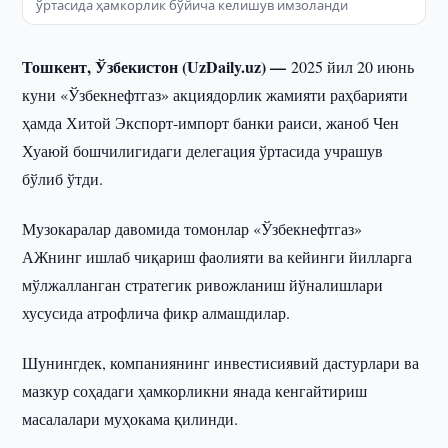
ўртасида ҳамкорлик бўйича келишув имзоланди
Тошкент, Ўзбекистон (UzDaily.uz) —
2025 йил 20 июнь
куни «Ўзбекнефтгаз» акциядорлик жамияти раҳбарияти
ҳамда Хитой Экспорт-импорт банки раиси, жаноб Чен
Хуаюй бошчилигидаги делегация ўртасида учрашув
бўлиб ўтди.
Музокаралар давомида томонлар «Ўзбекнефтгаз»
АЖнинг ишлаб чиқариш фаолияти ва кейинги йилларга
мўлжалланган стратегик ривожланиш йўналишлари
хусусида атрофлича фикр алмашдилар.
Шунингдек, компаниянинг инвестисиявий дастурлари ва
мазкур соҳадаги ҳамкорликни янада кенгайтириш
масалалари муҳокама қилинди.