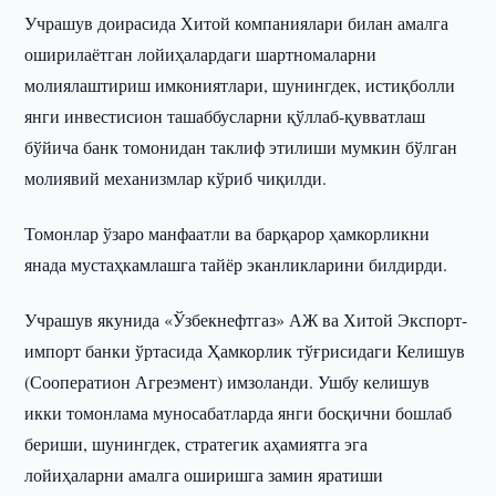
Учрашув доирасида Хитой компаниялари билан амалга
оширилаётган лойиҳалардаги шартномаларни
молиялаштириш имкониятлари, шунингдек, истиқболли
янги инвестисион ташаббусларни қўллаб-қувватлаш
бўйича банк томонидан таклиф этилиши мумкин бўлган
молиявий механизмлар кўриб чиқилди.
Томонлар ўзаро манфаатли ва барқарор ҳамкорликни
янада мустаҳкамлашга тайёр эканликларини билдирди.
Учрашув якунида «Ўзбекнефтгаз» АЖ ва Хитой Экспорт-
импорт банки ўртасида Ҳамкорлик тўғрисидаги Келишув
(Сооператион Агреэмент) имзоланди. Ушбу келишув
икки томонлама муносабатларда янги босқични бошлаб
бериши, шунингдек, стратегик аҳамиятга эга
лойиҳаларни амалга оширишга замин яратиши