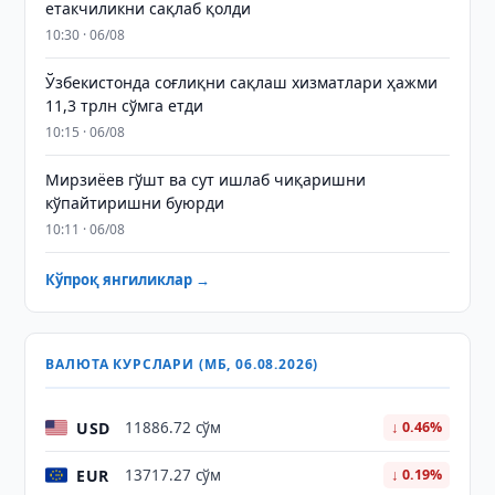
етакчиликни сақлаб қолди
10:30 · 06/08
Ўзбекистонда соғлиқни сақлаш хизматлари ҳажми
11,3 трлн сўмга етди
10:15 · 06/08
Мирзиёев гўшт ва сут ишлаб чиқаришни
кўпайтиришни буюрди
10:11 · 06/08
Кўпроқ янгиликлар →
ВАЛЮТА КУРСЛАРИ (МБ, 06.08.2026)
USD
11886.72 сўм
↓ 0.46%
EUR
13717.27 сўм
↓ 0.19%