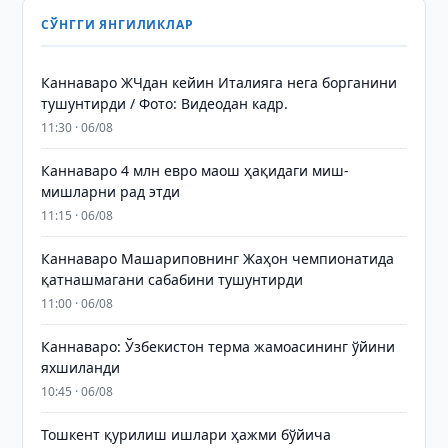
СЎНГГИ ЯНГИЛИКЛАР
Каннаваро ЖЧдан кейин Италияга нега борганини
тушунтирди / Фото: Видеодан кадр.
11:30 · 06/08
Каннаваро 4 млн евро маош ҳақидаги миш-
мишларни рад этди
11:15 · 06/08
Каннаваро Машариповнинг Жаҳон чемпионатида
қатнашмагани сабабини тушунтирди
11:00 · 06/08
Каннаваро: Ўзбекистон терма жамоасининг ўйини
яхшиланди
10:45 · 06/08
Тошкент қурилиш ишлари ҳажми бўйича