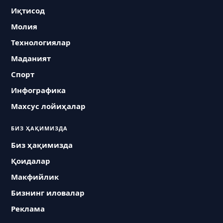
Иқтисод
Молия
Технологиялар
Маданият
Спорт
Инфографика
Махсус лойиҳалар
БИЗ ҲАҚИМИЗДА
Биз ҳақимизда
Қоидалар
Макфийлик
Бизнинг иловалар
Реклама