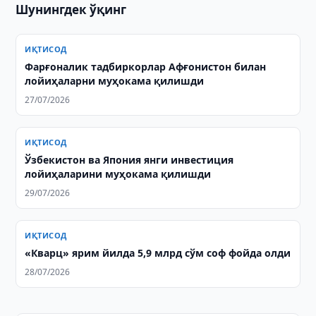
Шунингдек ўқинг
ИҚТИСОД
Фарғоналик тадбиркорлар Афғонистон билан
лойиҳаларни муҳокама қилишди
27/07/2026
ИҚТИСОД
Ўзбекистон ва Япония янги инвестиция
лойиҳаларини муҳокама қилишди
29/07/2026
ИҚТИСОД
«Кварц» ярим йилда 5,9 млрд сўм соф фойда олди
28/07/2026