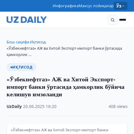
Инфографика
Махсус лойиҳалар
Ўз
Бош саҳифа
Иқтисод
›
›
«Ўзбекнефтгаз» АЖ ва Хитой Экспорт-импорт банки ўртасида
ҳамкорлик …
ИҚТИСОД
«Ўзбекнефтгаз» АЖ ва Хитой Экспорт-
импорт банки ўртасида ҳамкорлик бўйича
келишув имзоланди
UzDaily
·
20.06.2025
·
16:20
·
408 views
«Ўзбекнефтгаз» АЖ ва Хитой Экспорт-импорт банки