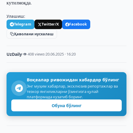
кутилмоқда.
Улашиш:
Telegram
Twitter/X
Facebook
Ҳаволани нусхалаш
UzDaily
·
👁 408 views
·
20.06.2025 · 16:20
Воқеалар ривожидан хабардор бўлинг
Энг муҳим хабарлар, эксклюзив репортажлар ва
тезкор янгиликларни ўзингизга қулай
платформада кузатиб боринг.
Обуна бўлинг