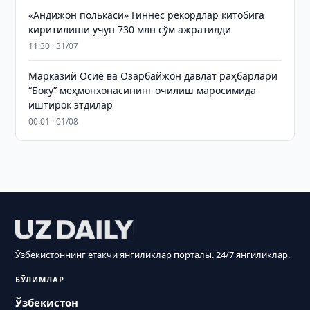
«Андижон полькаси» Гиннес рекордлар китобига
киритилиши учун 730 млн сўм ажратилди
11:30 · 31/07
Марказий Осиё ва Озарбайжон давлат раҳбарлари
“Боку” меҳмонхонасининг очилиш маросимида
иштирок этдилар
00:01 · 01/08
Ўзбекистоннинг етакчи янгиликлар порталы. 24/7 янгиликлар.
БЎЛИМЛАР
Ўзбекистон