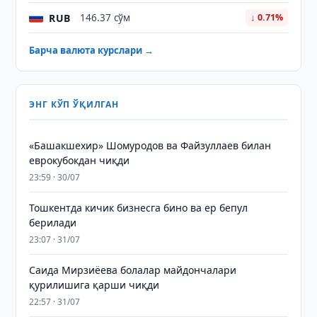
RUB
146.37 сўм
↓ 0.71%
Барча валюта курслари →
ЭНГ КЎП ЎҚИЛГАН
«Башакшехир» Шомуродов ва Файзуллаев билан
еврокубокдан чиқди
23:59 · 30/07
Тошкентда кичик бизнесга бино ва ер бепул
берилади
23:07 · 31/07
Саида Мирзиёева болалар майдончалари
қурилишига қарши чиқди
22:57 · 31/07