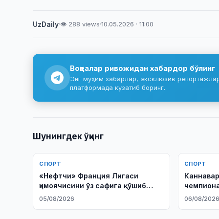
UzDaily
·
👁 288 views
·
10.05.2026 · 11:00
Воқеалар ривожидан хабардор бўлинг
Энг муҳим хабарлар, эксклюзив репортажлар 
платформада кузатиб боринг.
Шунингдек ўқинг
СПОРТ
СПОРТ
«Нефтчи» Франция Лигаси
Каннавар
ҳимоячисини ўз сафига қўшиб
чемпион
олди
сабабини
05/08/2026
06/08/202