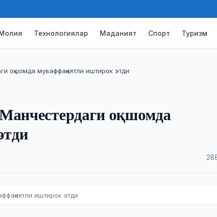
Молия
Технологиялар
Маданият
Спорт
Туризм
ги оқшомда муваффақиятли иштирок этди
 Манчестердаги оқшомда
этди
·
28
ффақиятли иштирок этди