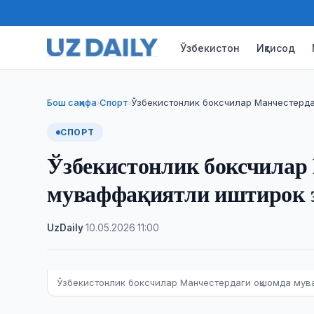
Ўзбекистон
Иқтисод
Бош саҳифа
Спорт
Ўзбекистонлик боксчилар Манчестерда
›
›
СПОРТ
Ўзбекистонлик боксчилар
муваффақиятли иштирок 
UzDaily
·
10.05.2026
·
11:00
Ўзбекистонлик боксчилар Манчестердаги оқшомда мува