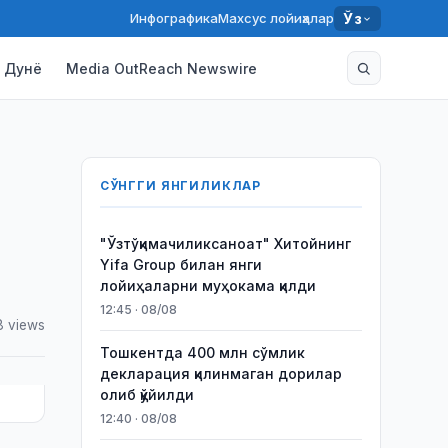
Инфографика
Махсус лойиҳалар
Ўз
Дунё
Media OutReach Newswire
СЎНГГИ ЯНГИЛИКЛАР
"Ўзтўқимачиликсаноат" Хитойнинг
Yifa Group билан янги
лойиҳаларни муҳокама қилди
12:45 · 08/08
8 views
Тошкентда 400 млн сўмлик
декларация қилинмаган дорилар
олиб қўйилди
12:40 · 08/08