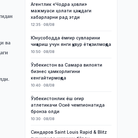
Агентлик «Чодра ҳовли»
мажмуаси ҳолати ҳақидаги
тидан
хабарларни рад этди
12:35 · 08/08
Юнусободда ёмғир сувларини
и ва
чиқариш учун янги қувур ётқизилмоқда
даги
10:50 · 08/08
Ўзбекистон ва Самара вилояти
бизнес ҳамкорлигини
лди.
кенгайтирмоқда
10:40 · 08/08
Ўзбекистонлик ёш оғир
атлетикачи Осиё чемпионатида
бронза олди
10:30 · 08/08
Синдаров Saint Louis Rapid & Blitz