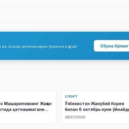
Обуна бўлинг
ва тезкор янгиликларни ўзингизга қулай
СПОРТ
о Машариповнинг Жаҳон
Ўзбекистон Жанубий Корея
атида қатнашмагани
билан 6 октябрь куни ўйнайд
 тушунтирди
6
28/07/2026