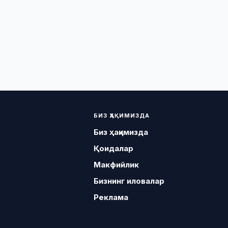
БИЗ ҲАҚИМИЗДА
Биз ҳақимизда
Қоидалар
Макфийлик
Бизнинг иловалар
Реклама