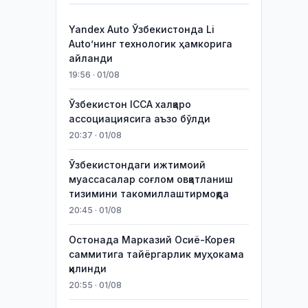
Yandex Auto Ўзбекистонда Li
Auto’нинг технологик ҳамкорига
айланди
19:56 · 01/08
Ўзбекистон ICCA халқаро
ассоциациясига аъзо бўлди
20:37 · 01/08
Ўзбекистондаги ижтимоий
муассасалар соғлом овқатланиш
тизимини такомиллаштирмоқда
20:45 · 01/08
Остонада Марказий Осиё-Корея
саммитига тайёргарлик муҳокама
қилинди
20:55 · 01/08