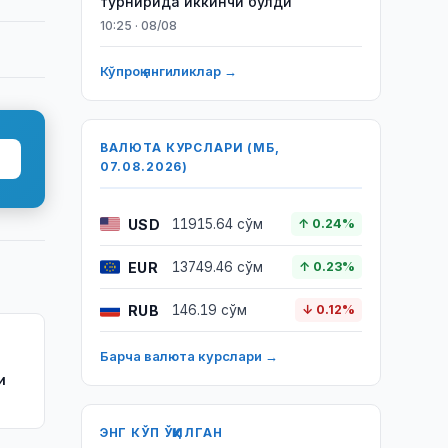
турнирида иккинчи бўлди
10:25 · 08/08
Кўпроқ янгиликлар →
ВАЛЮТА КУРСЛАРИ (МБ,
07.08.2026)
USD
11915.64 сўм
↑ 0.24%
EUR
13749.46 сўм
↑ 0.23%
RUB
146.19 сўм
↓ 0.12%
Барча валюта курслари →
и
ЭНГ КЎП ЎҚИЛГАН