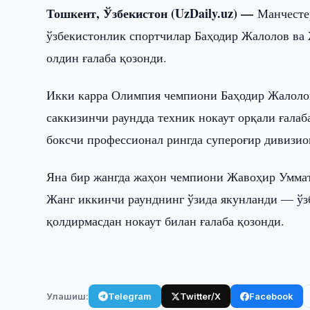
Тошкент, Ўзбекистон (UzDaily.uz) —
Манчесте
ўзбекистонлик спортчилар Баҳодир Жалолов ва
олдин ғалаба қозонди.
Икки карра Олимпия чемпиони Баҳодир Жалолов
саккизинчи раундда техник нокаут орқали ғалаб
боксчи профессионал рингда супероғир дивизио
Яна бир жангда жаҳон чемпиони Жавоҳир Уммат
Жанг иккинчи раунднинг ўзида якунланди — ўз
қолдирмасдан нокаут билан ғалаба қозонди.
Улашиш:
Telegram
Twitter/X
Facebook