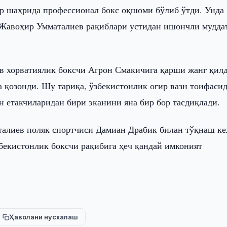
р шаҳрида профессионал бокс оқшоми бўлиб ўтди. Унда
 Жавоҳир Умматалиев рақиблари устидан ишончли мудда
 хорватиялик боксчи Агрон Смакичига қарши жанг қилд
а қозонди. Шу тариқа, ўзбекистонлик оғир вазн тоифаси
н етакчиларидан бири эканини яна бир бор тасдиқлади.
алиев поляк спортчиси Дамиан Драбик билан тўқнаш ке
бекистонлик боксчи рақибига ҳеч қандай имконият
Ҳаволани нусхалаш