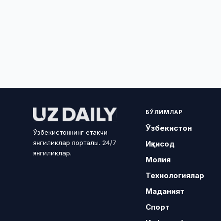
БЎЛИМЛАР
Ўзбекистон
Ўзбекистоннинг етакчи
янгиликлар порталы. 24/7
Иқтисод
янгиликлар.
Молия
Технологиялар
Маданият
Спорт