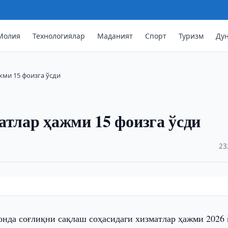
Молия
Технологиялар
Маданият
Спорт
Туризм
Ду
жми 15 фоизга ўсди
атлар ҳажми 15 фоизга ўсди
·
23
онда соғлиқни сақлаш соҳасидаги хизматлар ҳажми 2026