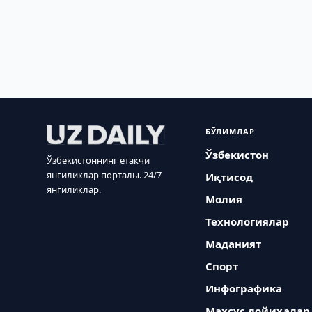
БЎЛИМЛАР
Ўзбекистон
Ўзбекистоннинг етакчи
янгиликлар порталы. 24/7
Иқтисод
янгиликлар.
Молия
Технологиялар
Маданият
Спорт
Инфографика
Махсус лойиҳалар