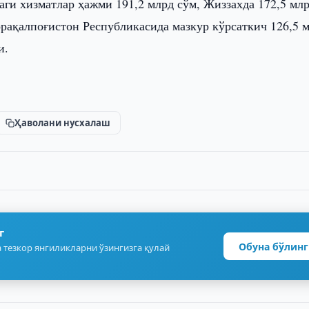
аги хизматлар ҳажми 191,2 млрд сўм, Жиззахда 172,5 мл
орақалпоғистон Республикасида мазкур кўрсаткич 126,5 
и.
Ҳаволани нусхалаш
г
Обуна бўлинг
 тезкор янгиликларни ўзингизга қулай