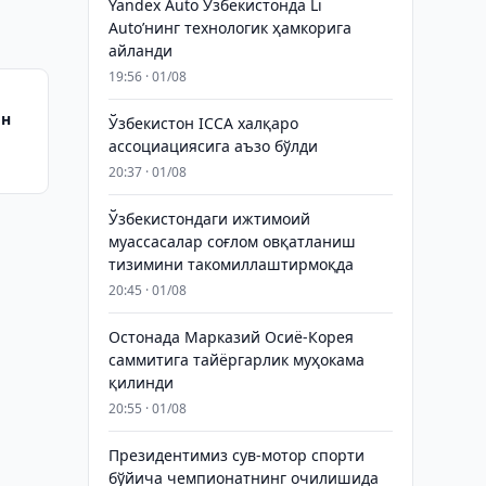
Yandex Auto Ўзбекистонда Li
Auto’нинг технологик ҳамкорига
айланди
19:56 · 01/08
он
Ўзбекистон ICCA халқаро
ассоциациясига аъзо бўлди
20:37 · 01/08
Ўзбекистондаги ижтимоий
муассасалар соғлом овқатланиш
тизимини такомиллаштирмоқда
20:45 · 01/08
Остонада Марказий Осиё-Корея
саммитига тайёргарлик муҳокама
қилинди
20:55 · 01/08
Президентимиз сув-мотор спорти
бўйича чемпионатнинг очилишида