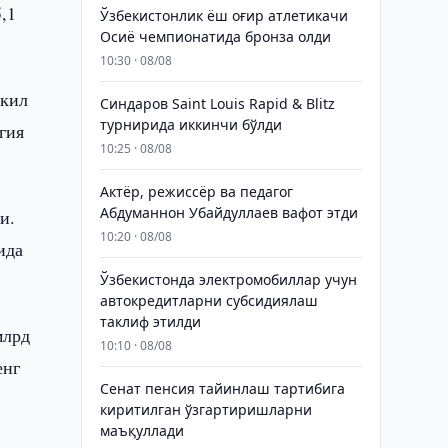
,1
Ўзбекистонлик ёш оғир атлетикачи
Осиё чемпионатида бронза олди
10:30 · 08/08
шкил
Синдаров Saint Louis Rapid & Blitz
турнирида иккинчи бўлди
гия
10:25 · 08/08
Актёр, режиссёр ва педагог
Абдуманнон Убайдуллаев вафот этди
и.
10:20 · 08/08
ида
Ўзбекистонда электромобиллар учун
автокредитларни субсидиялаш
таклиф этилди
млрд
10:10 · 08/08
енг
Сенат пенсия тайинлаш тартибига
киритилган ўзгартиришларни
маъқуллади