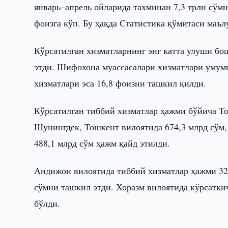
январь–апрель ойларида тахминан 7,3 трлн сўмн
фоизга кўп. Бу ҳақда Статистика қўмитаси маъл
Кўрсатилган хизматларнинг энг катта улуши бо
этди. Шифохона муассасалари хизматлари умуми
хизматлари эса 16,8 фоизни ташкил қилди.
Кўрсатилган тиббий хизматлар ҳажми бўйича Тош
Шунингдек, Тошкент вилоятида 674,3 млрд сўм,
488,1 млрд сўм ҳажм қайд этилди.
Андижон вилоятида тиббий хизматлар ҳажми 329
сўмни ташкил этди. Хоразм вилоятида кўрсаткич
бўлди.