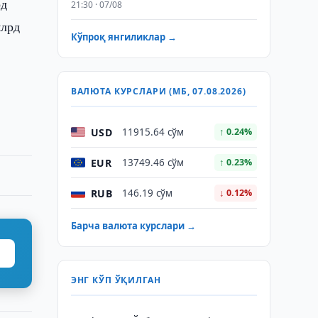
рд
21:30 · 07/08
млрд
Кўпроқ янгиликлар →
ВАЛЮТА КУРСЛАРИ (МБ, 07.08.2026)
USD
11915.64 сўм
↑ 0.24%
EUR
13749.46 сўм
↑ 0.23%
RUB
146.19 сўм
↓ 0.12%
Барча валюта курслари →
ЭНГ КЎП ЎҚИЛГАН