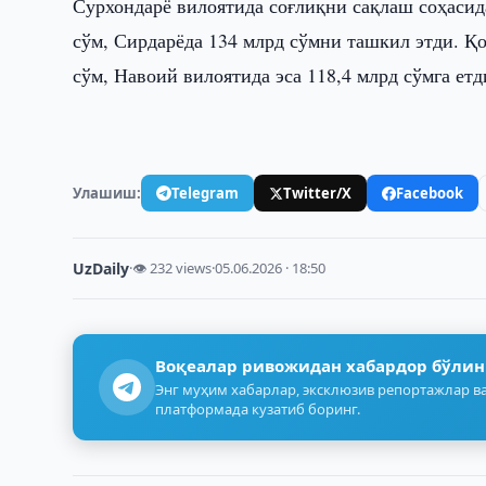
Сурхондарё вилоятида соғлиқни сақлаш соҳасид
сўм, Сирдарёда 134 млрд сўмни ташкил этди. Қ
сўм, Навоий вилоятида эса 118,4 млрд сўмга етд
Улашиш:
Telegram
Twitter/X
Facebook
UzDaily
·
👁 232 views
·
05.06.2026 · 18:50
Воқеалар ривожидан хабардор бўлин
Энг муҳим хабарлар, эксклюзив репортажлар ва
платформада кузатиб боринг.