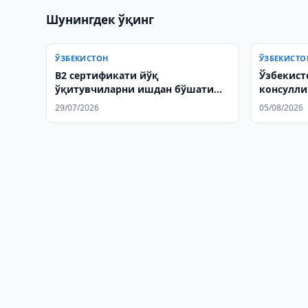
Шунингдек ўқинг
ЎЗБЕКИСТОН
ЎЗБЕКИСТО
B2 сертификати йўқ
Ўзбекист
ўқитувчиларни ишдан бўшатиш
консулли
таклиф этилди
муҳокам
29/07/2026
05/08/2026