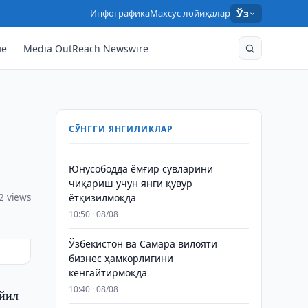
Инфографика
Махсус лойиҳалар
Ўз
нё
Media OutReach Newswire
СЎНГГИ ЯНГИЛИКЛАР
Юнусободда ёмғир сувларини
чиқариш учун янги қувур
2 views
ётқизилмоқда
10:50 · 08/08
Ўзбекистон ва Самара вилояти
бизнес ҳамкорлигини
кенгайтирмоқда
10:40 · 08/08
 йил