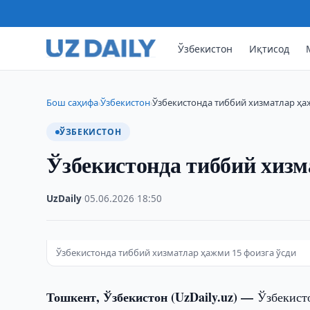
Ўзбекистон
Иқтисод
Бош саҳифа
Ўзбекистон
Ўзбекистонда тиббий хизматлар ҳа
›
›
ЎЗБЕКИСТОН
Ўзбекистонда тиббий хизм
UzDaily
·
05.06.2026
·
18:50
Ўзбекистонда тиббий хизматлар ҳажми 15 фоизга ўсди
Тошкент, Ўзбекистон (UzDaily.uz) —
Ўзбекист