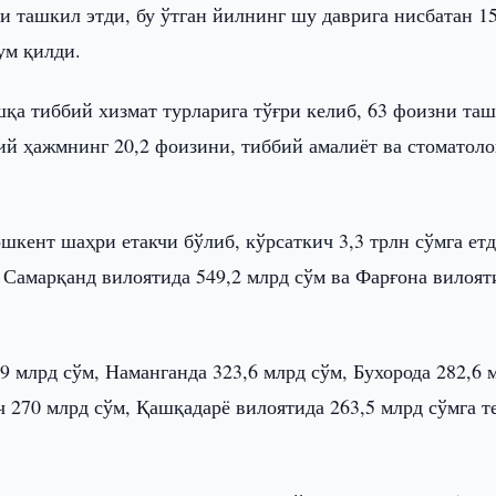
и ташкил этди, бу ўтган йилнинг шу даврига нисбатан 15
ум қилди.
шқа тиббий хизмат турларига тўғри келиб, 63 фоизни та
й ҳажмнинг 20,2 фоизини, тиббий амалиёт ва стоматоло
кент шаҳри етакчи бўлиб, кўрсаткич 3,3 трлн сўмга етд
 Самарқанд вилоятида 549,2 млрд сўм ва Фарғона вилоят
 млрд сўм, Наманганда 323,6 млрд сўм, Бухорода 282,6 
 270 млрд сўм, Қашқадарё вилоятида 263,5 млрд сўмга т