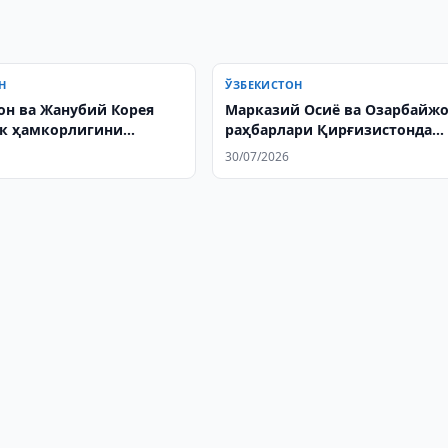
Н
ЎЗБЕКИСТОН
он ва Жанубий Корея
Марказий Осиё ва Озарбайж
к ҳамкорлигини
раҳбарлари Қирғизистонда
а қилишди
гольф клубини очишди
30/07/2026