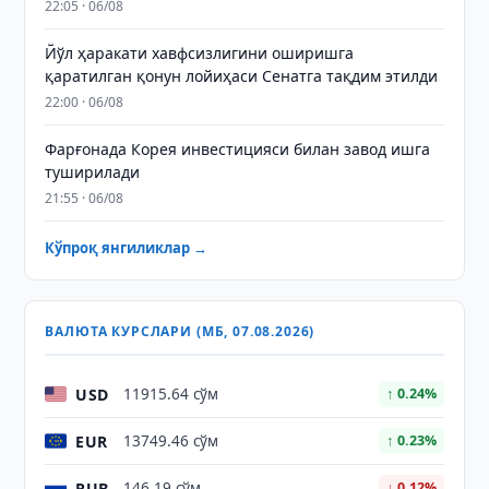
22:05 · 06/08
Йўл ҳаракати хавфсизлигини оширишга
қаратилган қонун лойиҳаси Сенатга тақдим этилди
22:00 · 06/08
Фарғонада Корея инвестицияси билан завод ишга
туширилади
21:55 · 06/08
Кўпроқ янгиликлар →
ВАЛЮТА КУРСЛАРИ (МБ, 07.08.2026)
USD
11915.64 сўм
↑ 0.24%
EUR
13749.46 сўм
↑ 0.23%
RUB
146.19 сўм
↓ 0.12%