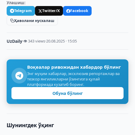
Улашиш:
Telegram
Twitter/X
Facebook
Ҳаволани нусхалаш
UzDaily
·
👁 343 views
·
20.08.2025 · 15:05
Воқеалар ривожидан хабардор бўлинг
Энг муҳим хабарлар, эксклюзив репортажлар ва
тезкор янгиликларни ўзингизга қулай
платформада кузатиб боринг.
Обуна бўлинг
Шунингдек ўқинг