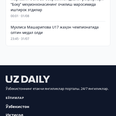
“Боку” меҳмонхонасининг очилиш маросимида
иштирок этдилар
00:01 · 01/08
Мухлиса Машарипова U17 жаҳон чемпионатида
олтин медал олди
23:45 · 31/07
Ўзбекистоннинг етакчи янгиликлар порталы. 24/7 янгиликлар.
БЎЛИМЛАР
Ўзбекистон
Иқтисод