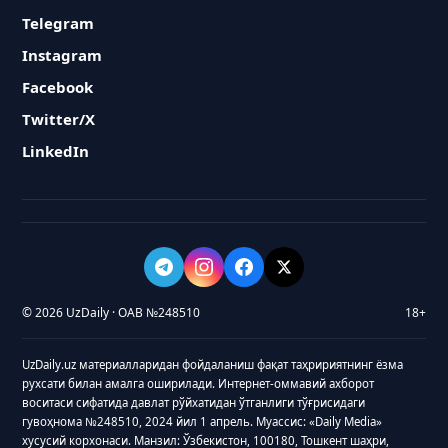
Telegram
Instagram
Facebook
Twitter/X
LinkedIn
© 2026 UzDaily · ОАВ №248510
18+
UzDaily.uz материалларидан фойдаланиш фақат таҳририятнинг ёзма
рухсати билан амалга оширилади. Интернет-оммавий ахборот
воситаси сифатида давлат рўйхатидан ўтганлиги тўғрисидаги
гувоҳнома №248510, 2024 йил 1 апрель. Муассис: «Daily Media»
хусусий корхонаси. Манзил: Ўзбекистон, 100180, Тошкент шаҳри,