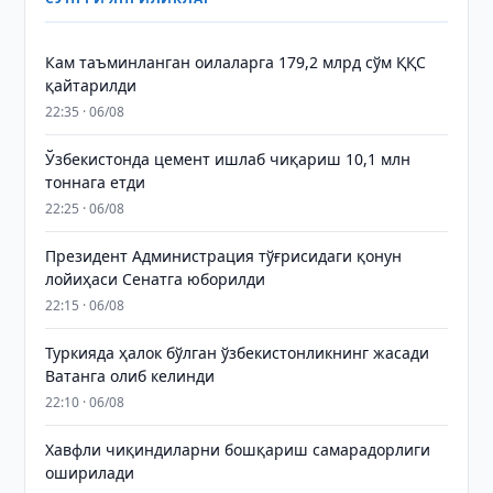
Кам таъминланган оилаларга 179,2 млрд сўм ҚҚС
қайтарилди
22:35 · 06/08
Ўзбекистонда цемент ишлаб чиқариш 10,1 млн
тоннага етди
22:25 · 06/08
Президент Администрация тўғрисидаги қонун
лойиҳаси Сенатга юборилди
22:15 · 06/08
Туркияда ҳалок бўлган ўзбекистонликнинг жасади
Ватанга олиб келинди
22:10 · 06/08
Хавфли чиқиндиларни бошқариш самарадорлиги
оширилади