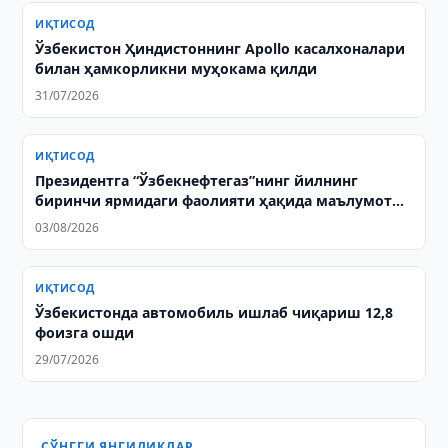
ИҚТИСОД
Ўзбекистон Ҳиндистоннинг Apollo касалхоналари
билан ҳамкорликни муҳокама қилди
31/07/2026
ИҚТИСОД
Президентга “Ўзбекнефтегаз”нинг йилнинг
биринчи ярмидаги фаолияти ҳақида маълумот
берилди
03/08/2026
ИҚТИСОД
Ўзбекистонда автомобиль ишлаб чиқариш 12,8
фоизга ошди
29/07/2026
СЎНГГИ ЯНГИЛИКЛАР