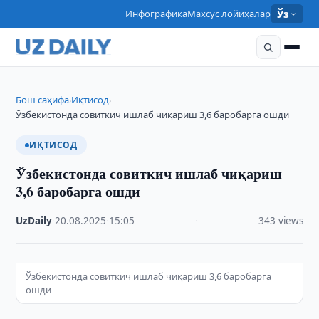
Инфографика
Махсус лойиҳалар
Ўз
Бош саҳифа
Иқтисод
›
›
Ўзбекистонда совиткич ишлаб чиқариш 3,6 баробарга ошди
ИҚТИСОД
Ўзбекистонда совиткич ишлаб чиқариш
3,6 баробарга ошди
UzDaily
·
20.08.2025
·
15:05
·
343 views
Ўзбекистонда совиткич ишлаб чиқариш 3,6 баробарга
ошди