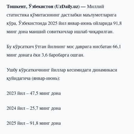
Тошкент, Ўзбекистон (UzDaily.uz) —
Миллий
статистика қўмитасининг дастлабки маълумотларига
кўра, Ўзбекистонда 2025 йил январ-июнь ойларида 91,8
минг дона маиший совиткичлар ишлаб чиқарилган.
Бу кўрсаткич ўтган йилнинг мос даврига нисбатан 66,1
минг донага ёки 3,6 баробарга ошган.
Ушбу кўрсаткичнинг йиллар кесимидаги динамикаси
қуйидагича (январ-июнь):
2023 йил – 47,5 минг дона
2024 йил – 25,7 минг дона
2025 йил – 91,8 минг дона