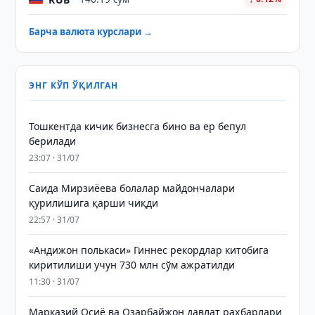
Барча валюта курслари →
ЭНГ КЎП ЎҚИЛГАН
Тошкентда кичик бизнесга бино ва ер бепул
берилади
23:07 · 31/07
Саида Мирзиёева болалар майдончалари
қурилишига қарши чиқди
22:57 · 31/07
«Андижон полькаси» Гиннес рекордлар китобига
киритилиши учун 730 млн сўм ажратилди
11:30 · 31/07
Марказий Осиё ва Озарбайжон давлат раҳбарлари