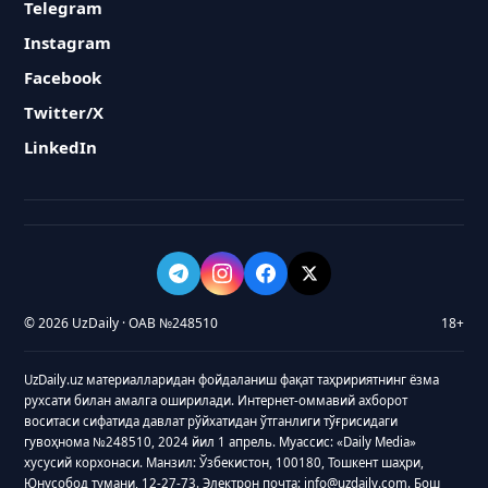
Telegram
Instagram
Facebook
Twitter/X
LinkedIn
© 2026 UzDaily · ОАВ №248510
18+
UzDaily.uz материалларидан фойдаланиш фақат таҳририятнинг ёзма
рухсати билан амалга оширилади. Интернет-оммавий ахборот
воситаси сифатида давлат рўйхатидан ўтганлиги тўғрисидаги
гувоҳнома №248510, 2024 йил 1 апрель. Муассис: «Daily Media»
хусусий корхонаси. Манзил: Ўзбекистон, 100180, Тошкент шаҳри,
Юнусобод тумани, 12-27-73. Электрон почта: info@uzdaily.com. Бош