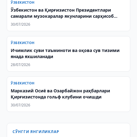
ЎЗБЕКИСТОН
Ўзбекистон ва Қирғизистон Президентлари
самарали музокаралар якунларини сарҳисоб
қилдилар
30/07/2026
ЎЗБЕКИСТОН
Ичимлик суви таъминоти ва оқова сув тизими
янада яхшиланади
28/07/2026
ЎЗБЕКИСТОН
Марказий Осиё ва Озарбайжон раҳбарлари
Қирғизистонда гольф клубини очишди
30/07/2026
СЎНГГИ ЯНГИЛИКЛАР