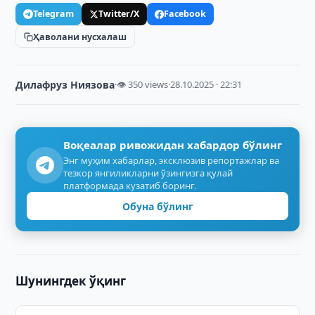
Telegram
Twitter/X
Facebook
Ҳаволани нусхалаш
Дилафруз Ниязова
·
👁 350 views
·
28.10.2025 · 22:31
Воқеалар ривожидан хабардор бўлинг
Энг муҳим хабарлар, эксклюзив репортажлар ва
тезкор янгиликларни ўзингизга қулай
платформада кузатиб боринг.
Обуна бўлинг
Шунингдек ўқинг