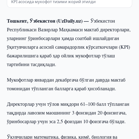
KPI асосида мукофот тизими жорий этилди
Тошкент, Ўзбекистон (UzDaily.uz) —
Ўзбекистон
Республикаси Вазирлар Маҳкамаси мактаб директорлари,
уларнинг ўринбосарлари ҳамда соатбай ишлайдиган
ўқитувчиларга асосий самарадорлик кўрсаткичлари (KPI)
бажарилишига қараб ҳар ойлик мукофотлар тўлаш
тартибини тасдиқлади.
Мукофотлар январдан декабргача бўлган даврда мактаб
томонидан тўпланган балларга қараб ҳисобланади.
Директорлар учун тўлов миқдори 61–100 балл тўпланган
тақдирда лавозим маошининг 3 фоизидан 20 фоизигача,
ўринбосарлар учун эса 2,5 фоиздан 10 фоизгача бўлади.
Ўқувчилари математика, физика, кимё, биология ва