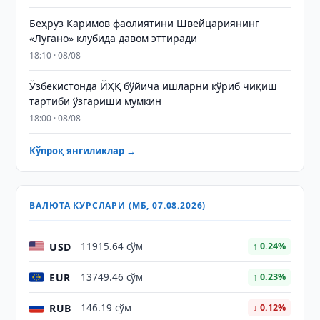
Беҳруз Каримов фаолиятини Швейцариянинг
«Лугано» клубида давом эттиради
18:10 · 08/08
Ўзбекистонда ЙҲҚ бўйича ишларни кўриб чиқиш
тартиби ўзгариши мумкин
18:00 · 08/08
Кўпроқ янгиликлар →
ВАЛЮТА КУРСЛАРИ (МБ, 07.08.2026)
USD
11915.64 сўм
↑ 0.24%
EUR
13749.46 сўм
↑ 0.23%
RUB
146.19 сўм
↓ 0.12%