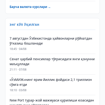
Барча валюта курслари →
ЭНГ КЎП ЎҚИЛГАН
7 августдан Ўзбекистонда ҳайвонларни рўйхатдан
ўтказиш бошланади
18:45 · 04/08
Сенат ҳарбий пенсиялар тўғрисидаги янги қонунни
маъқуллади
21:11 · 07/08
«ЎзМИЖ»нинг ярим йиллик фойдаси 2,1 триллион
сўмга етди
18:10 · 03/08
New Port турар-жой мажмуаси қурилиши юзасидан