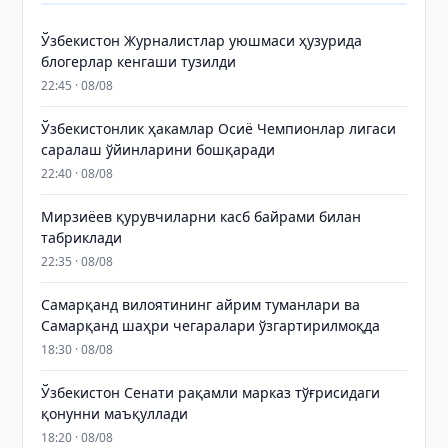
Ўзбекистон Журналистлар уюшмаси ҳузурида
блогерлар кенгаши тузилди
22:45 · 08/08
Ўзбекистонлик ҳакамлар Осиё Чемпионлар лигаси
саралаш ўйинларини бошқаради
22:40 · 08/08
Мирзиёев қурувчиларни касб байрами билан
табриклади
22:35 · 08/08
Самарқанд вилоятининг айрим туманлари ва
Самарқанд шаҳри чегаралари ўзгартирилмоқда
18:30 · 08/08
Ўзбекистон Сенати рақамли марказ тўғрисидаги
қонунни маъқуллади
18:20 · 08/08