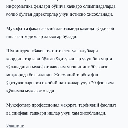
информатика фанлари бўйича халқаро олимпиадаларда
ғолиб бўлган директорлар учун истисно ҳисобланади.
Мукофотга фақат асосий лавозимида камида тўққиз ой
ишлаган ходимлар даъвогар бўлади.
Шунингдек, «Заковат» интеллектуал клублари
координаторлари бўлган ўқитувчилар учун бир марта
тўланадиган мукофот лавозим маошининг 50 фоизи
миқдорида белгиланди. Жисмоний тарбия фан
ўқитувчилари эса ижобий натижалар учун 20 фоизгача
қўшимча мукофот олади.
Мукофотлар профессионал маҳорат, тарбиявий фаолият
ва синфдан ташқари ишлар учун ҳам ҳисобланади.
Улашиш: