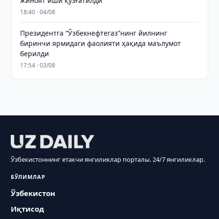
жиноят иши қўзғатилди
18:40 · 04/08
Президентга “Ўзбекнефтегаз”нинг йилнинг
биринчи ярмидаги фаолияти ҳақида маълумот
берилди
17:54 · 03/08
Ўзбекистоннинг етакчи янгиликлар порталы. 24/7 янгиликлар.
БЎЛИМЛАР
Ўзбекистон
Иқтисод