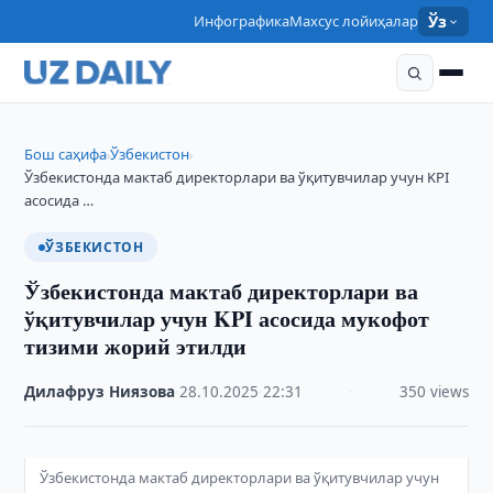
Инфографика
Махсус лойиҳалар
Ўз
Бош саҳифа
Ўзбекистон
›
›
Ўзбекистонда мактаб директорлари ва ўқитувчилар учун KPI
асосида …
ЎЗБЕКИСТОН
Ўзбекистонда мактаб директорлари ва
ўқитувчилар учун KPI асосида мукофот
тизими жорий этилди
Дилафруз Ниязова
·
28.10.2025
·
22:31
·
350 views
Ўзбекистонда мактаб директорлари ва ўқитувчилар учун