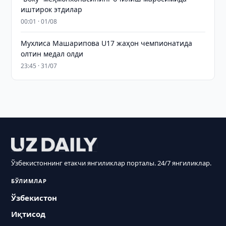
иштирок этдилар
00:01 · 01/08
Мухлиса Машарипова U17 жаҳон чемпионатида
олтин медал олди
23:45 · 31/07
Ўзбекистоннинг етакчи янгиликлар порталы. 24/7 янгиликлар.
БЎЛИМЛАР
Ўзбекистон
Иқтисод