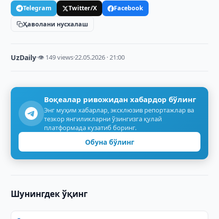
Telegram
Twitter/X
Facebook
Ҳаволани нусхалаш
UzDaily
·
👁 149 views
·
22.05.2026 · 21:00
Воқеалар ривожидан хабардор бўлинг
Энг муҳим хабарлар, эксклюзив репортажлар ва
тезкор янгиликларни ўзингизга қулай
платформада кузатиб боринг.
Обуна бўлинг
Шунингдек ўқинг