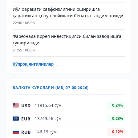
Йўл ҳаракати хавфсизлигини оширишга
қаратилган қонун лойиҳаси Сенатга тақдим этилди
22:00 · 06/08
Фарғонада Корея инвестицияси билан завод ишга
туширилади
21:55 · 06/08
Кўпроқ янгиликлар →
ВАЛЮТА КУРСЛАРИ (МБ, 07.08.2026)
USD
11915.64 сўм
↑ 0.24%
EUR
13749.46 сўм
↑ 0.23%
RUB
146.19 сўм
↓ 0.12%