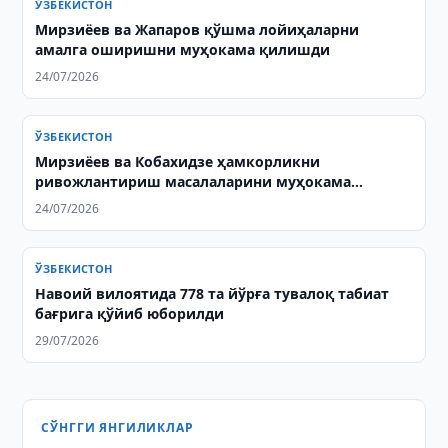
ЎЗБЕКИСТОН
Мирзиёев ва Жапаров қўшма лойиҳаларни
амалга оширишни муҳокама қилишди
24/07/2026
ЎЗБЕКИСТОН
Мирзиёев ва Кобахидзе ҳамкорликни
ривожлантириш масалаларини муҳокама
қилишди
24/07/2026
ЎЗБЕКИСТОН
Навоий вилоятида 778 та йўрға тувалоқ табиат
бағрига қўйиб юборилди
29/07/2026
СЎНГГИ ЯНГИЛИКЛАР