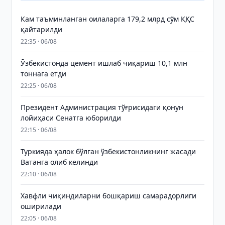
Кам таъминланган оилаларга 179,2 млрд сўм ҚҚС
қайтарилди
22:35 · 06/08
Ўзбекистонда цемент ишлаб чиқариш 10,1 млн
тоннага етди
22:25 · 06/08
Президент Администрация тўғрисидаги қонун
лойиҳаси Сенатга юборилди
22:15 · 06/08
Туркияда ҳалок бўлган ўзбекистонликнинг жасади
Ватанга олиб келинди
22:10 · 06/08
Хавфли чиқиндиларни бошқариш самарадорлиги
оширилади
22:05 · 06/08