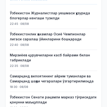
Ўзбекистон Журналистлар уюшмаси ҳузурида
блогерлар кенгаши тузилди
22:45 · 08/08
Ўзбекистонлик ҳакамлар Осиё Чемпионлар
лигаси саралаш ўйинларини бошқаради
22:40 · 08/08
Мирзиёев қурувчиларни касб байрами билан
табриклади
22:35 · 08/08
Самарқанд вилоятининг айрим туманлари ва
Самарқанд шаҳри чегаралари ўзгартирилмоқда
18:30 · 08/08
Ўзбекистон Сенати рақамли марказ тўғрисидаги
қонунни маъқуллади