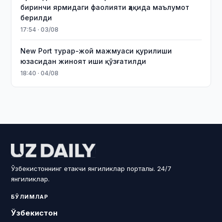
биринчи ярмидаги фаолияти ҳақида маълумот
берилди
17:54 · 03/08
New Port турар-жой мажмуаси қурилиши
юзасидан жиноят иши қўзғатилди
18:40 · 04/08
Ўзбекистоннинг етакчи янгиликлар порталы. 24/7
янгиликлар.
БЎЛИМЛАР
Ўзбекистон