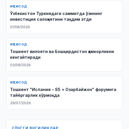
ИҚТИСОД
Ўзбекистон Туркиядаги саммитда ўзининг
инвестиция салоҳиятини тақдим этди
01/08/2026
ИҚТИСОД
Тошкент вилояти ва Бошқирдистон ҳамкорликни
кенгайтиради
03/08/2026
ИҚТИСОД
Тошкент "Испания – S5 + Озарбайжон" форумига
тайёргарлик кўрмоқда
29/07/2026
СЎНГГИ ЯНГИЛИКЛАР