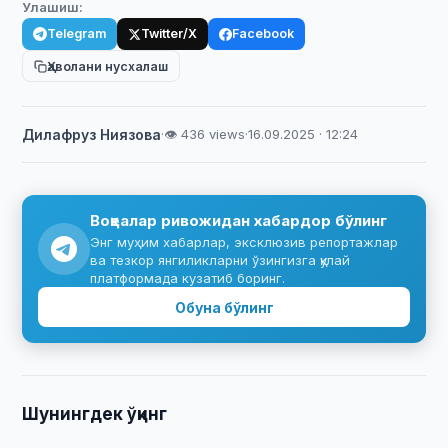
Улашиш:
Telegram
Twitter/X
Facebook
Ҳаволани нусхалаш
Дилафруз Ниязова
·
👁 436 views
·
16.09.2025 · 12:24
Воқеалар ривожидан хабардор бўлинг
Энг муҳим хабарлар, эксклюзив репортажлар
ва тезкор янгиликларни ўзингизга қулай
платформада кузатиб боринг.
Обуна бўлинг
Шунингдек ўқинг