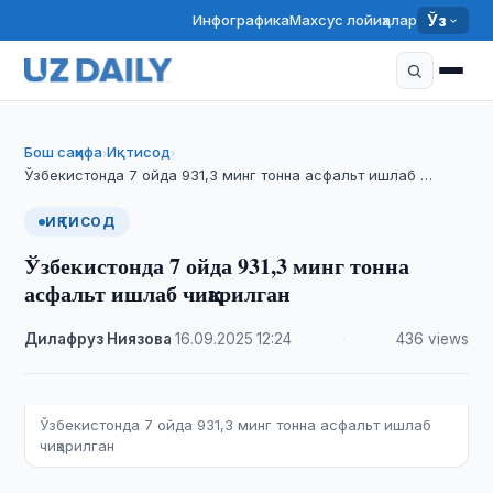
Инфографика
Махсус лойиҳалар
Ўз
Бош саҳифа
Иқтисод
›
›
Ўзбекистонда 7 ойда 931,3 минг тонна асфальт ишлаб …
ИҚТИСОД
Ўзбекистонда 7 ойда 931,3 минг тонна
асфальт ишлаб чиқарилган
Дилафруз Ниязова
·
16.09.2025
·
12:24
·
436 views
Ўзбекистонда 7 ойда 931,3 минг тонна асфальт ишлаб
чиқарилган