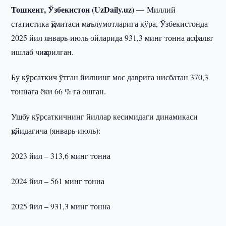
Тошкент, Ўзбекистон (UzDaily.uz) —
Миллий
статистика қўмитаси маълумотларига кўра, Ўзбекистонда
2025 йил январь-июль ойларида 931,3 минг тонна асфальт
ишлаб чиқарилган.
Бу кўрсаткич ўтган йилнинг мос даврига нисбатан 370,3
тоннага ёки 66 % га ошган.
Ушбу кўрсаткичнинг йиллар кесимидаги динамикаси
қуйидагича (январь-июль):
2023 йил – 313,6 минг тонна
2024 йил – 561 минг тонна
2025 йил – 931,3 минг тонна