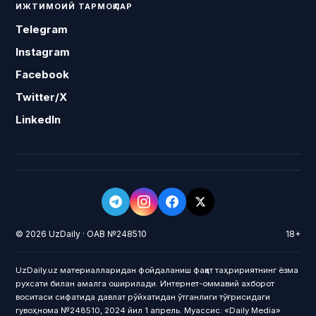
ИЖТИМОИЙ ТАРМОҚЛАР
Telegram
Instagram
Facebook
Twitter/X
LinkedIn
© 2026 UzDaily · ОАВ №248510
18+
UzDaily.uz материалларидан фойдаланиш фақат таҳририятнинг ёзма
рухсати билан амалга оширилади. Интернет-оммавий ахборот
воситаси сифатида давлат рўйхатидан ўтганлиги тўғрисидаги
гувоҳнома №248510, 2024 йил 1 апрель. Муассис: «Daily Media»