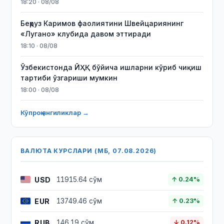
18:20 · 08/08
Беҳруз Каримов фаолиятини Швейцариянинг
«Лугано» клубида давом эттиради
18:10 · 08/08
Ўзбекистонда ЙҲҚ бўйича ишларни кўриб чиқиш
тартиби ўзгариши мумкин
18:00 · 08/08
Кўпроқ янгиликлар →
ВАЛЮТА КУРСЛАРИ (МБ, 07.08.2026)
USD
11915.64 сўм
↑ 0.24%
EUR
13749.46 сўм
↑ 0.23%
RUB
146.19 сўм
↓ 0.12%