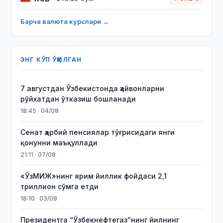
Барча валюта курслари →
ЭНГ КЎП ЎҚИЛГАН
7 августдан Ўзбекистонда ҳайвонларни
рўйхатдан ўтказиш бошланади
18:45 · 04/08
Сенат ҳарбий пенсиялар тўғрисидаги янги
қонунни маъқуллади
21:11 · 07/08
«ЎзМИЖ»нинг ярим йиллик фойдаси 2,1
триллион сўмга етди
18:10 · 03/08
Президентга “Ўзбекнефтегаз”нинг йилнинг