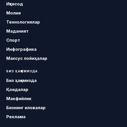
Иқтисод
Молия
Технологиялар
Маданият
Спорт
Инфографика
Махсус лойиҳалар
БИЗ ҲАҚИМИЗДА
Биз ҳақимизда
Қоидалар
Макфийлик
Бизнинг иловалар
Реклама