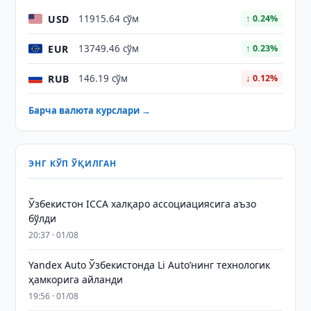
USD
11915.64 сўм
↑ 0.24%
EUR
13749.46 сўм
↑ 0.23%
RUB
146.19 сўм
↓ 0.12%
Барча валюта курслари →
ЭНГ КЎП ЎҚИЛГАН
Ўзбекистон ICCA халқаро ассоциациясига аъзо
бўлди
20:37 · 01/08
Yandex Auto Ўзбекистонда Li Auto’нинг технологик
ҳамкорига айланди
19:56 · 01/08