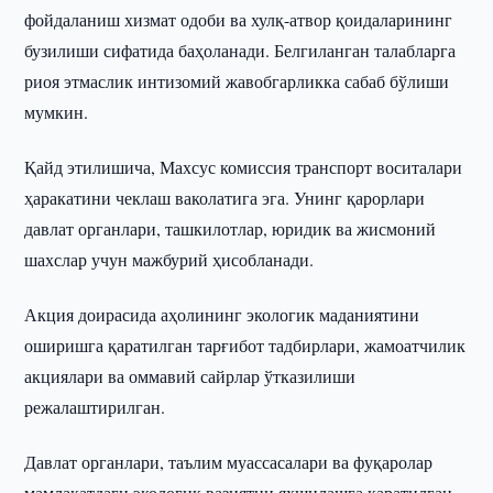
фойдаланиш хизмат одоби ва хулқ-атвор қоидаларининг
бузилиши сифатида баҳоланади. Белгиланган талабларга
риоя этмаслик интизомий жавобгарликка сабаб бўлиши
мумкин.
Қайд этилишича, Махсус комиссия транспорт воситалари
ҳаракатини чеклаш ваколатига эга. Унинг қарорлари
давлат органлари, ташкилотлар, юридик ва жисмоний
шахслар учун мажбурий ҳисобланади.
Акция доирасида аҳолининг экологик маданиятини
оширишга қаратилган тарғибот тадбирлари, жамоатчилик
акциялари ва оммавий сайрлар ўтказилиши
режалаштирилган.
Давлат органлари, таълим муассасалари ва фуқаролар
мамлакатдаги экологик вазиятни яхшилашга қаратилган