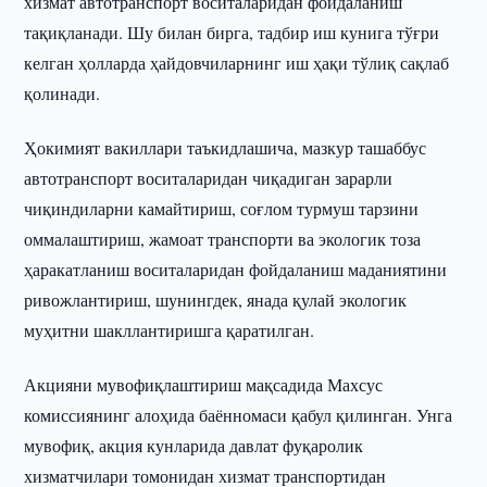
хизмат автотранспорт воситаларидан фойдаланиш
тақиқланади. Шу билан бирга, тадбир иш кунига тўғри
келган ҳолларда ҳайдовчиларнинг иш ҳақи тўлиқ сақлаб
қолинади.
Ҳокимият вакиллари таъкидлашича, мазкур ташаббус
автотранспорт воситаларидан чиқадиган зарарли
чиқиндиларни камайтириш, соғлом турмуш тарзини
оммалаштириш, жамоат транспорти ва экологик тоза
ҳаракатланиш воситаларидан фойдаланиш маданиятини
ривожлантириш, шунингдек, янада қулай экологик
муҳитни шакллантиришга қаратилган.
Акцияни мувофиқлаштириш мақсадида Махсус
комиссиянинг алоҳида баённомаси қабул қилинган. Унга
мувофиқ, акция кунларида давлат фуқаролик
хизматчилари томонидан хизмат транспортидан