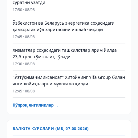
суратни узатди
17:50 · 08/08
Ўзбекистон ва Беларусь энергетика соҳасидаги
ҳамкорлик йўл харитасини ишлаб чиқади
17:45 · 08/08
Хизматлар соҳасидаги ташкилотлар ярим йилда
23,5 трлн сўм солиқ тўлади
17:30 · 08/08
"Ўзтўқимачиликсаноат" Хитойнинг Yifa Group билан
янги лойиҳаларни муҳокама қилди
12:45 · 08/08
Кўпроқ янгиликлар →
ВАЛЮТА КУРСЛАРИ (МБ, 07.08.2026)