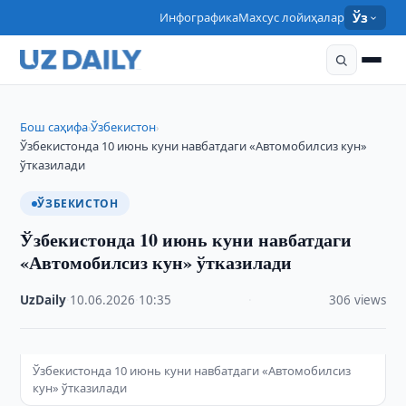
Инфографика
Махсус лойиҳалар
Ўз
Бош саҳифа
Ўзбекистон
›
›
Ўзбекистонда 10 июнь куни навбатдаги «Автомобилсиз кун»
ўтказилади
ЎЗБЕКИСТОН
Ўзбекистонда 10 июнь куни навбатдаги
«Автомобилсиз кун» ўтказилади
UzDaily
·
10.06.2026
·
10:35
·
306 views
Ўзбекистонда 10 июнь куни навбатдаги «Автомобилсиз
кун» ўтказилади