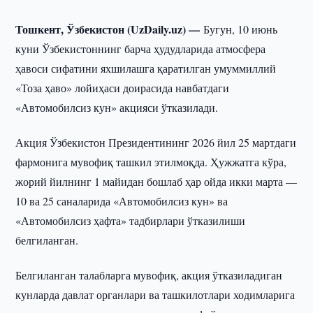
Тошкент, Ўзбекистон (UzDaily.uz) —
Бугун, 10 июнь
куни Ўзбекистоннинг барча ҳудудларида атмосфера
ҳавоси сифатини яхшилашга қаратилган умуммиллий
«Тоза ҳаво» лойиҳаси доирасида навбатдаги
«Автомобилсиз кун» акцияси ўтказилади.
Акция Ўзбекистон Президентининг 2026 йил 25 мартдаги
фармонига мувофиқ ташкил этилмоқда. Ҳужжатга кўра,
жорий йилнинг 1 майидан бошлаб ҳар ойда икки марта —
10 ва 25 саналарида «Автомобилсиз кун» ва
«Автомобилсиз ҳафта» тадбирлари ўтказилиши
белгиланган.
Белгиланган талабларга мувофиқ, акция ўтказиладиган
кунларда давлат органлари ва ташкилотлари ходимларига