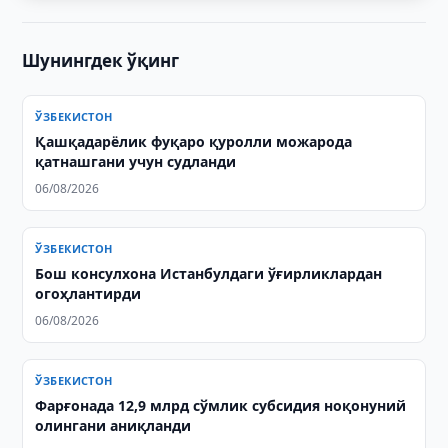
Шунингдек ўқинг
ЎЗБЕКИСТОН
Қашқадарёлик фуқаро қуролли можарода
қатнашгани учун судланди
06/08/2026
ЎЗБЕКИСТОН
Бош консулхона Истанбулдаги ўғирликлардан
огоҳлантирди
06/08/2026
ЎЗБЕКИСТОН
Фарғонада 12,9 млрд сўмлик субсидия ноқонуний
олингани аниқланди