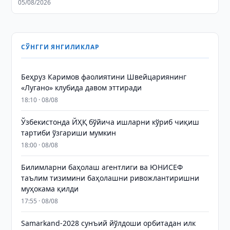
05/08/2026
СЎНГГИ ЯНГИЛИКЛАР
Беҳруз Каримов фаолиятини Швейцариянинг
«Лугано» клубида давом эттиради
18:10 · 08/08
Ўзбекистонда ЙҲҚ бўйича ишларни кўриб чиқиш
тартиби ўзгариши мумкин
18:00 · 08/08
Билимларни баҳолаш агентлиги ва ЮНИСЕФ
таълим тизимини баҳолашни ривожлантиришни
муҳокама қилди
17:55 · 08/08
Samarkand-2028 сунъий йўлдоши орбитадан илк