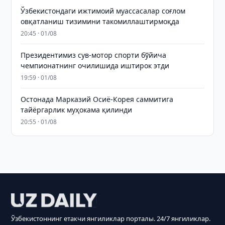
Ўзбекистондаги ижтимоий муассасалар соғлом
овқатланиш тизимини такомиллаштирмоқда
20:45 · 01/08
Президентимиз сув-мотор спорти бўйича
чемпионатнинг очилишида иштирок этди
19:59 · 01/08
Остонада Марказий Осиё-Корея саммитига
тайёргарлик муҳокама қилинди
20:55 · 01/08
Ўзбекистоннинг етакчи янгиликлар порталы. 24/7 янгиликлар.