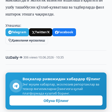
ушбу ташаббусни қўллаб-қувватлаш ва тадбирларда фаол
иштирок этишга чақирилди.
Улашиш:
Telegram
Twitter/X
Facebook
Ҳаволани нусхалаш
UzDaily
·
👁 306 views
·
10.06.2026 · 10:35
Воқеалар ривожидан хабардор бўлинг
Энг муҳим хабарлар, эксклюзив репортажлар ва
тезкор янгиликларни ўзингизга қулай
платформада кузатиб боринг.
Обуна бўлинг