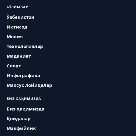
БЎЛИМЛАР
Ўзбекистон
Иқтисод
Молия
Технологиялар
Маданият
Спорт
Инфографика
Махсус лойиҳалар
БИЗ ҲАҚИМИЗДА
Биз ҳақимизда
Қоидалар
Макфийлик