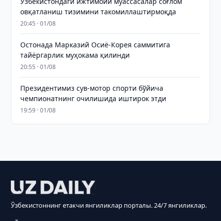
Ўзбекистондаги ижтимоий муассасалар соғлом
овқатланиш тизимини такомиллаштирмоқда
20:45 · 01/08
Остонада Марказий Осиё-Корея саммитига
тайёргарлик муҳокама қилинди
20:55 · 01/08
Президентимиз сув-мотор спорти бўйича
чемпионатнинг очилишида иштирок этди
19:59 · 01/08
Ўзбекистоннинг етакчи янгиликлар порталы. 24/7 янгиликлар.