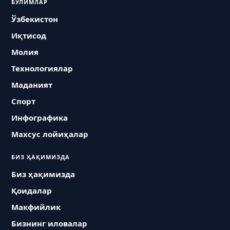
БЎЛИМЛАР
Ўзбекистон
Иқтисод
Молия
Технологиялар
Маданият
Спорт
Инфографика
Махсус лойиҳалар
БИЗ ҲАҚИМИЗДА
Биз ҳақимизда
Қоидалар
Макфийлик
Бизнинг иловалар