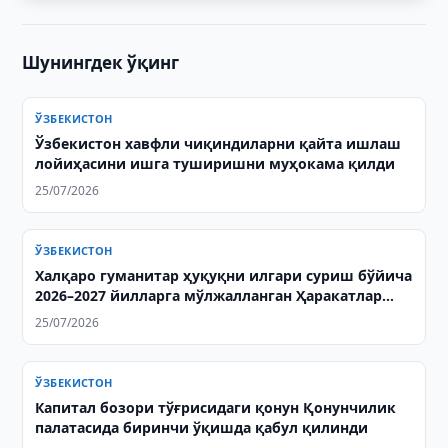
Шунингдек ўқинг
ЎЗБЕКИСТОН
Ўзбекистон хавфли чиқиндиларни қайта ишлаш
лойиҳасини ишга туширишни муҳокама қилди
25/07/2026
ЎЗБЕКИСТОН
Халқаро гуманитар ҳуқуқни илгари суриш бўйича
2026–2027 йилларга мўлжалланган Ҳаракатлар
режаси имзоланди
25/07/2026
ЎЗБЕКИСТОН
Капитал бозори тўғрисидаги қонун Қонунчилик
палатасида биринчи ўқишда қабул қилинди