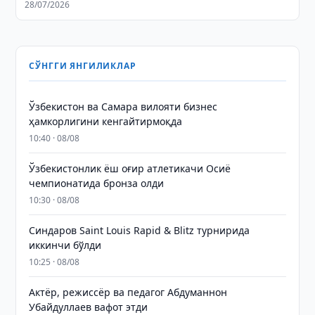
28/07/2026
СЎНГГИ ЯНГИЛИКЛАР
Ўзбекистон ва Самара вилояти бизнес
ҳамкорлигини кенгайтирмоқда
10:40 · 08/08
Ўзбекистонлик ёш оғир атлетикачи Осиё
чемпионатида бронза олди
10:30 · 08/08
Синдаров Saint Louis Rapid & Blitz турнирида
иккинчи бўлди
10:25 · 08/08
Актёр, режиссёр ва педагог Абдуманнон
Убайдуллаев вафот этди