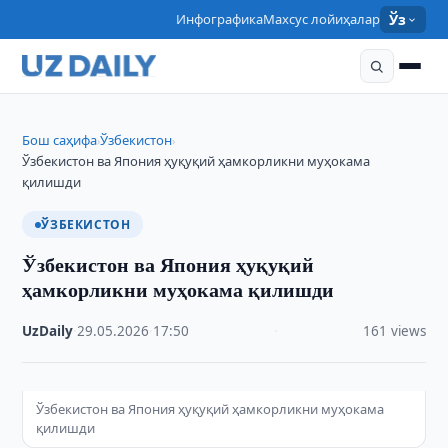
Инфографика
Махсус лойиҳалар
Ўз
Бош саҳифа
Ўзбекистон
›
›
Ўзбекистон ва Япония ҳуқуқий ҳамкорликни муҳокама
қилишди
ЎЗБЕКИСТОН
Ўзбекистон ва Япония ҳуқуқий
ҳамкорликни муҳокама қилишди
UzDaily
·
29.05.2026
·
17:50
·
161 views
Ўзбекистон ва Япония ҳуқуқий ҳамкорликни муҳокама
қилишди