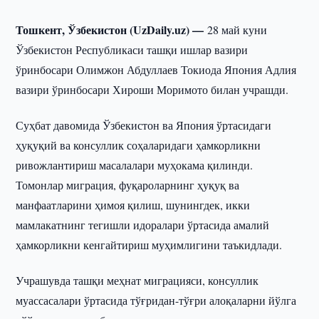
Тошкент, Ўзбекистон (UzDaily.uz) —
28 май куни
Ўзбекистон Республикаси ташқи ишлар вазири
ўринбосари Олимжон Абдуллаев Токиода Япония Адлия
вазири ўринбосари Хироши Моримото билан учрашди.
Суҳбат давомида Ўзбекистон ва Япония ўртасидаги
ҳуқуқий ва консуллик соҳаларидаги ҳамкорликни
ривожлантириш масалалари муҳокама қилинди.
Томонлар миграция, фуқароларнинг ҳуқуқ ва
манфаатларини ҳимоя қилиш, шунингдек, икки
мамлакатнинг тегишли идоралари ўртасида амалий
ҳамкорликни кенгайтириш муҳимлигини таъкидлади.
Учрашувда ташқи меҳнат миграцияси, консуллик
муассасалари ўртасида тўғридан-тўғри алоқаларни йўлга