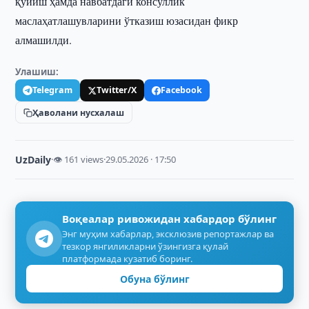
қўйиш ҳамда навбатдаги консуллик
маслаҳатлашувларини ўтказиш юзасидан фикр
алмашилди.
Улашиш:
Telegram
Twitter/X
Facebook
Ҳаволани нусхалаш
UzDaily
·
👁 161 views
·
29.05.2026 · 17:50
Воқеалар ривожидан хабардор бўлинг
Энг муҳим хабарлар, эксклюзив репортажлар ва
тезкор янгиликларни ўзингизга қулай
платформада кузатиб боринг.
Обуна бўлинг