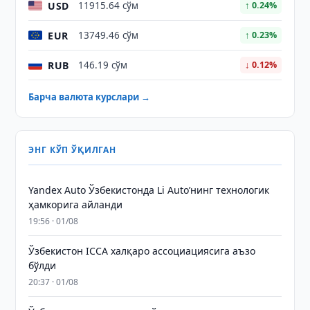
USD
11915.64 сўм
↑ 0.24%
EUR
13749.46 сўм
↑ 0.23%
RUB
146.19 сўм
↓ 0.12%
Барча валюта курслари →
ЭНГ КЎП ЎҚИЛГАН
Yandex Auto Ўзбекистонда Li Auto’нинг технологик
ҳамкорига айланди
19:56 · 01/08
Ўзбекистон ICCA халқаро ассоциациясига аъзо
бўлди
20:37 · 01/08