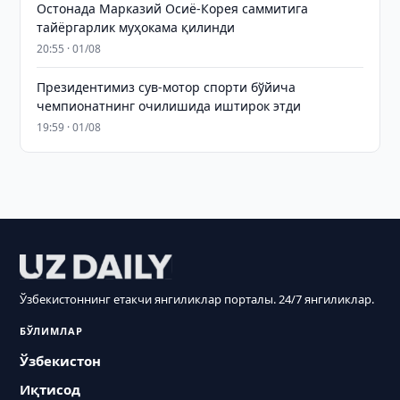
Остонада Марказий Осиё-Корея саммитига
тайёргарлик муҳокама қилинди
20:55 · 01/08
Президентимиз сув-мотор спорти бўйича
чемпионатнинг очилишида иштирок этди
19:59 · 01/08
Ўзбекистоннинг етакчи янгиликлар порталы. 24/7 янгиликлар.
БЎЛИМЛАР
Ўзбекистон
Иқтисод