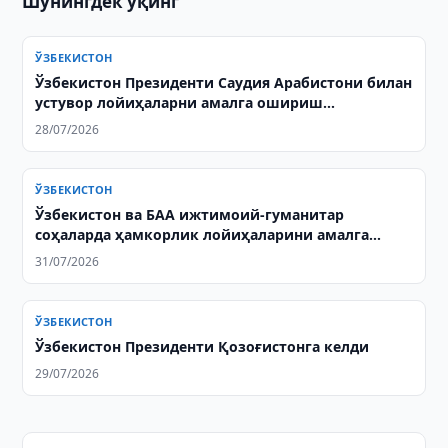
Шунингдек ўқинг
ЎЗБЕКИСТОН
Ўзбекистон Президенти Саудия Арабистони билан
устувор лойиҳаларни амалга ошириш
масалаларини муҳокама қилди
28/07/2026
ЎЗБЕКИСТОН
Ўзбекистон ва БАА ижтимоий-гуманитар
соҳаларда ҳамкорлик лойиҳаларини амалга
оширишга келишиб олди
31/07/2026
ЎЗБЕКИСТОН
Ўзбекистон Президенти Қозоғистонга келди
29/07/2026