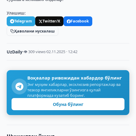
Улашиш:
Telegram
Twitter/X
Facebook
Ҳаволани нусхалаш
UzDaily
·
👁 309 views
·
02.11.2025 · 12:42
Воқеалар ривожидан хабардор бўлинг
Энг муҳим хабарлар, эксклюзив репортажлар ва
тезкор янгиликларни ўзингизга қулай
платформада кузатиб боринг.
Обуна бўлинг