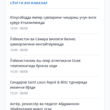
СЎНГГИ ЯНГИЛИКЛАР
Юнусободда ёмғир сувларини чиқариш учун янги
қувур ётқизилмоқда
10:50 · 08/08
Ўзбекистон ва Самара вилояти бизнес
ҳамкорлигини кенгайтирмоқда
10:40 · 08/08
Ўзбекистонлик ёш оғир атлетикачи Осиё
чемпионатида бронза олди
10:30 · 08/08
Синдаров Saint Louis Rapid & Blitz турнирида
иккинчи бўлди
10:25 · 08/08
Актёр, режиссёр ва педагог Абдуманнон
Убайдуллаев вафот этди