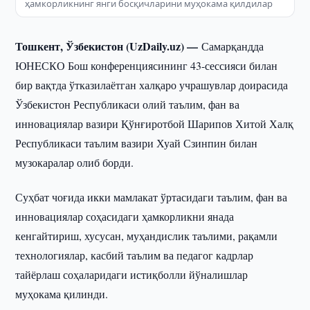
ҳамкорликнинг янги босқичларини муҳокама қилдилар
Тошкент, Ўзбекистон (UzDaily.uz) —
Самарқандда
ЮНEСКО Бош конференциясининг 43-сессияси билан
бир вақтда ўтказилаётган халқаро учрашувлар доирасида
Ўзбекистон Республикаси олий таълим, фан ва
инновациялар вазири Қўнғиротбой Шарипов Хитой Халқ
Республикаси таълим вазири Хуай Сзинпин билан
музокаралар олиб борди.
Суҳбат чоғида икки мамлакат ўртасидаги таълим, фан ва
инновациялар соҳасидаги ҳамкорликни янада
кенгайтириш, хусусан, муҳандислик таълими, рақамли
технологиялар, касбий таълим ва педагог кадрлар
тайёрлаш соҳаларидаги истиқболли йўналишлар
муҳокама қилинди.