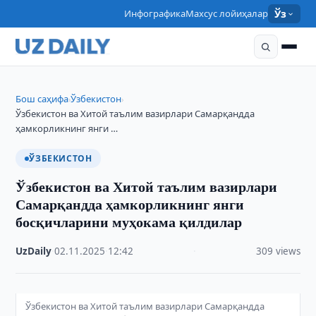
Инфографика
Махсус лойиҳалар
Ўз
Бош саҳифа
Ўзбекистон
›
›
Ўзбекистон ва Хитой таълим вазирлари Самарқандда
ҳамкорликнинг янги …
ЎЗБЕКИСТОН
Ўзбекистон ва Хитой таълим вазирлари
Самарқандда ҳамкорликнинг янги
босқичларини муҳокама қилдилар
UzDaily
·
02.11.2025
·
12:42
·
309 views
Ўзбекистон ва Хитой таълим вазирлари Самарқандда