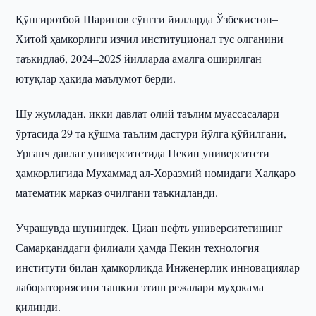
Қўнғиротбой Шарипов сўнгги йилларда Ўзбекистон–
Хитой ҳамкорлиги изчил институционал тус олганини
таъкидлаб, 2024–2025 йилларда амалга оширилган
ютуқлар ҳақида маълумот берди.
Шу жумладан, икки давлат олий таълим муассасалари
ўртасида 29 та қўшма таълим дастури йўлга қўйилгани,
Урганч давлат университетида Пекин университети
ҳамкорлигида Мухаммад ал-Хоразмий номидаги Халқаро
математик марказ очилгани таъкидланди.
Учрашувда шунингдек, Циан нефть университетининг
Самарқанддаги филиали ҳамда Пекин технология
институти билан ҳамкорликда Инженерлик инновациялар
лабораториясини ташкил этиш режалари муҳокама
қилинди.