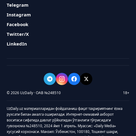
Telegram
Instagram
Facebook
Twitter/X
LinkedIn
© 2026 UzDaily · ОАВ №248510
18+
UzDaily.uz материалларидан фойдаланиш фақат таҳририятнинг ёзма
рухсати билан амалга оширилади. Интернет-оммавий ахборот
воситаси сифатида давлат рўйхатидан ўтганлиги тўғрисидаги
гувоҳнома №248510, 2024 йил 1 апрель. Муассис: «Daily Media»
хусусий корхонаси. Манзил: Ўзбекистон, 100180, Тошкент шаҳри,