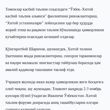
Томонлар касбий таълим соҳасидаги “Ўзбек–Хитой
касбий таълим альянси” фаолиятини ривожлантириш,
“Хитой устахоналари” лойиҳасини ҳар бир ҳудудда
жорий этиш ва рақамли таълим йўналишида ҳамкорликни
кучайтириш юзасидан келишиб олдилар.
Қўнғиротбой Шарипов, шунингдек, Хитой тилини
ўқитишни янада ривожлантириш, синхрон таржимонлар
ва юқори малакали лингвистлар тайёрлаш борасида ҳам
амалий қадамлар ташлашни таклиф этди.
Учрашув якунида икки вазир ҳамкорликни янги босқичга
олиб чиқиш, шу жумладан, Тошкент шаҳрида 2-3 ноябрь
кунлари бўлиб ўтадиган Иккинчи Ўзбекистон–Хитой
таълим форуми доирасида аниқ ташаббусларни илгари
суришга келишиб олдилар.