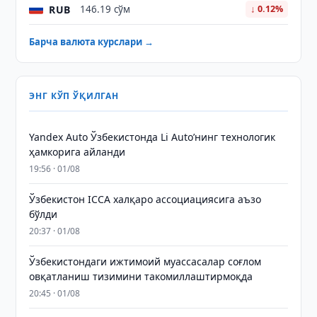
RUB
146.19 сўм
↓ 0.12%
Барча валюта курслари →
ЭНГ КЎП ЎҚИЛГАН
Yandex Auto Ўзбекистонда Li Auto’нинг технологик
ҳамкорига айланди
19:56 · 01/08
Ўзбекистон ICCA халқаро ассоциациясига аъзо
бўлди
20:37 · 01/08
Ўзбекистондаги ижтимоий муассасалар соғлом
овқатланиш тизимини такомиллаштирмоқда
20:45 · 01/08