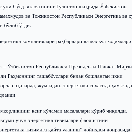
т куни Сўғд вилоятининг Гулистон шаҳрида Ўзбекистон
амаҳмудов ва Тожикистон Республикаси Энергетика ва с
в бўлиб ўтди.
ергетика компаниялари раҳбарлари ва масъул ходимлари
ри – Ўзбекистон Республикаси Президенти Шавкат Мирзи
ли Раҳмоннинг ташаббуслари билан бошланган икки
арча соҳаларда, жумладан, энергетика соҳасида ҳам жада
дланди.
амкорликнинг кенг кўламли масалалари кўриб чиқилди.
авсуми учун энергетика тизимлари фаолиятини
нергетика тизимига қайта уланиш” лойиҳаси доирасида 