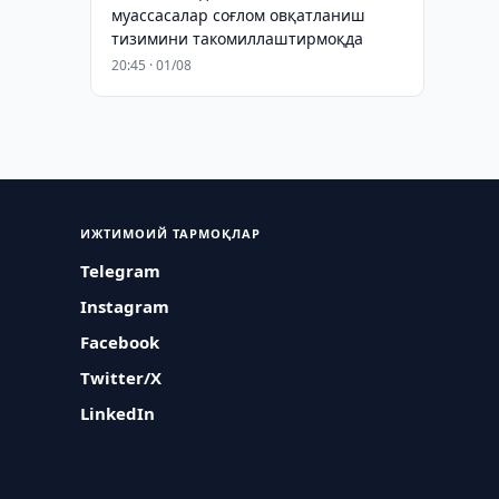
муассасалар соғлом овқатланиш
тизимини такомиллаштирмоқда
20:45 · 01/08
ИЖТИМОИЙ ТАРМОҚЛАР
Telegram
Instagram
Facebook
Twitter/X
LinkedIn