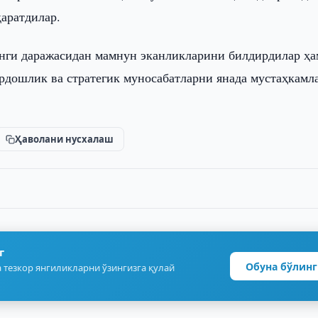
қаратдилар.
нги даражасидан мамнун эканликларини билдирдилар ҳа
рдошлик ва стратегик муносабатларни янада мустаҳкамл
Ҳаволани нусхалаш
г
Обуна бўлинг
 тезкор янгиликларни ўзингизга қулай