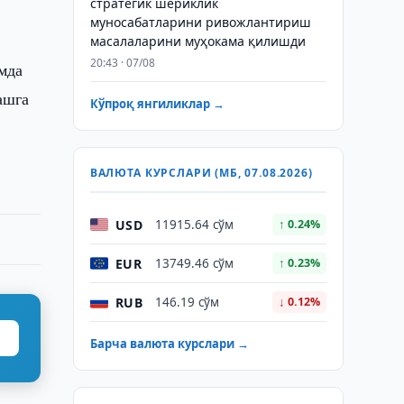
стратегик шериклик
муносабатларини ривожлантириш
масалаларини муҳокама қилишди
20:43 · 07/08
мда
ашга
Кўпроқ янгиликлар →
ВАЛЮТА КУРСЛАРИ (МБ, 07.08.2026)
USD
11915.64 сўм
↑ 0.24%
EUR
13749.46 сўм
↑ 0.23%
RUB
146.19 сўм
↓ 0.12%
Барча валюта курслари →