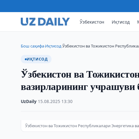
Ўзбекистон
Иқтисод
Бош саҳифа
Иқтисод
Ўзбекистон ва Тожикистон Республик
›
›
ИҚТИСОД
Ўзбекистон ва Тожикисто
вазирларининг учрашуви 
UzDaily
·
15.08.2025
·
13:30
Ўзбекистон ва Тожикистон Республикалари Энергетика в