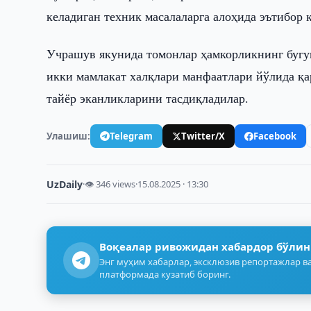
келадиган техник масалаларга алоҳида эътибор 
Учрашув якунида томонлар ҳамкорликнинг бугу
икки мамлакат халқлари манфаатлари йўлида қа
тайёр эканликларини тасдиқладилар.
Улашиш:
Telegram
Twitter/X
Facebook
UzDaily
·
👁 346 views
·
15.08.2025 · 13:30
Воқеалар ривожидан хабардор бўлин
Энг муҳим хабарлар, эксклюзив репортажлар ва
платформада кузатиб боринг.