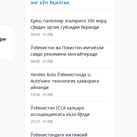
ЭНГ КЎП ЎҚИЛГАН
Қуёш панеллар эгаларига 330 млрд
сўмдан ортиқ субсидия берилди
09:00 · 01/08
ари
Ўзбекистон ва Покистон имтиёзли
савдо режимини кенгайтиради
08:45 · 01/08
Yandex Auto Ўзбекистонда Li
Auto’нинг технологик ҳамкорига
айланди
19:56 · 01/08
Ўзбекистон ICCA халқаро
ассоциациясига аъзо бўлди
20:37 · 01/08
Ўзбекистондаги ижтимоий