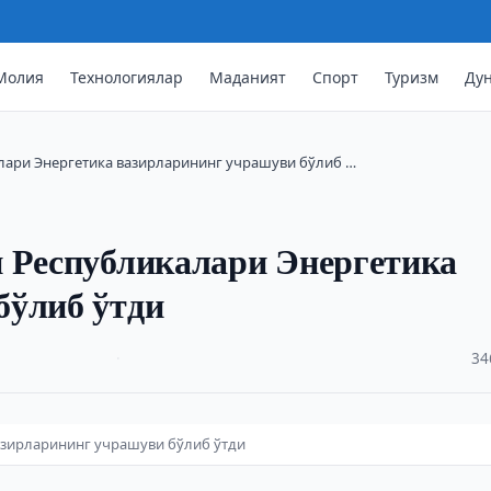
Молия
Технологиялар
Маданият
Спорт
Туризм
Ду
алари Энергетика вазирларининг учрашуви бўлиб …
н Республикалари Энергетика
бўлиб ўтди
·
34
азирларининг учрашуви бўлиб ўтди