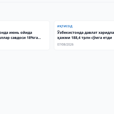
ИҚТИСОД
онда июнь ойида
Ўзбекистонда давлат харидл
ллар савдоси 18%га
ҳажми 188,4 трлн сўмга етди
07/08/2026