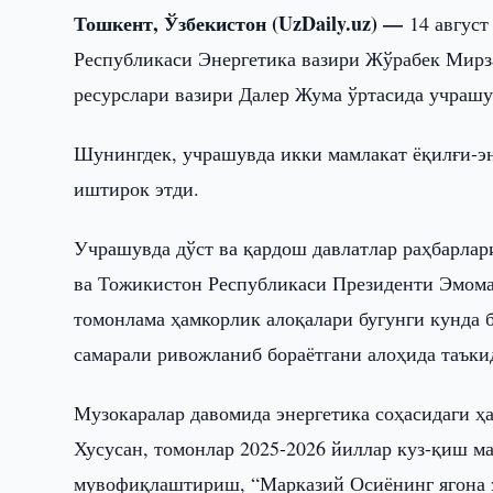
Тошкент, Ўзбекистон (UzDaily.uz) —
14 авгус
Республикаси Энергетика вазири Жўрабек Мирз
ресурслари вазири Далер Жума ўртасида учрашу
Шунингдек, учрашувда икки мамлакат ёқилғи-эн
иштирок этди.
Учрашувда дўст ва қардош давлатлар раҳбарла
ва Тожикистон Республикаси Президенти Эмома
томонлама ҳамкорлик алоқалари бугунги кунда б
самарали ривожланиб бораётгани алоҳида таъки
Музокаралар давомида энергетика соҳасидаги ҳ
Хусусан, томонлар 2025-2026 йиллар куз-қиш м
мувофиқлаштириш, “Марказий Осиёнинг ягона э