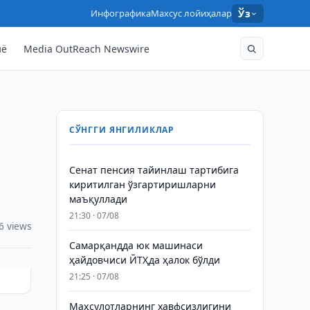
Инфографика
Махсус лойиҳалар
Ўз
нё
Media OutReach Newswire
СЎНГГИ ЯНГИЛИКЛАР
Сенат пенсия тайинлаш тартибига
киритилган ўзгартиришларни
маъқуллади
21:30 · 07/08
6 views
Самарқандда юк машинаси
ҳайдовчиси ЙТҲда ҳалок бўлди
21:25 · 07/08
Маҳсулотларнинг хавфсизлигини