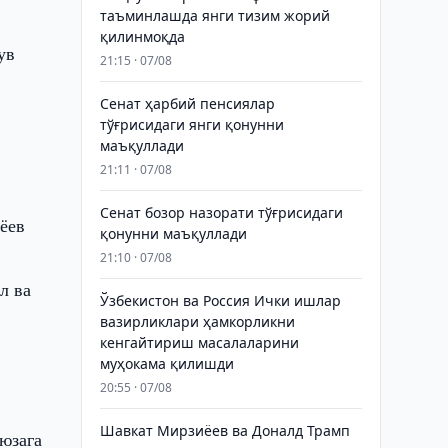
таъминлашда янги тизим жорий
қилинмоқда
ув
21:15 · 07/08
Сенат ҳарбий пенсиялар
тўғрисидаги янги қонунни
маъқуллади
21:11 · 07/08
Сенат бозор назорати тўғрисидаги
ёев
қонунни маъқуллади
21:10 · 07/08
л ва
Ўзбекистон ва Россия Ички ишлар
вазирликлари ҳамкорликни
кенгайтириш масалаларини
муҳокама қилишди
20:55 · 07/08
Шавкат Мирзиёев ва Доналд Трамп
юзага