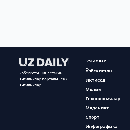
БЎЛИМЛАР
Ўзбекистон
Ўзбекистоннинг етакчи
янгиликлар порталы. 24/7
Иқтисод
янгиликлар.
Молия
Технологиялар
Маданият
Спорт
Инфографика