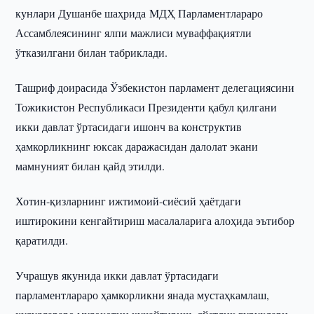
кунлари Душанбе шаҳрида МДҲ Парламентлараро
Ассамблеясининг ялпи мажлиси муваффақиятли
ўтказилгани билан табриклади.
Ташриф доирасида Ўзбекистон парламент делегациясини
Тожикистон Республикаси Президенти қабул қилгани
икки давлат ўртасидаги ишонч ва конструктив
ҳамкорликнинг юксак даражасидан далолат экани
мамнуният билан қайд этилди.
Хотин-қизларнинг ижтимоий-сиёсий ҳаётдаги
иштирокини кенгайтириш масалаларига алоҳида эътибор
қаратилди.
Учрашув якунида икки давлат ўртасидаги
парламентлараро ҳамкорликни янада мустаҳкамлаш,