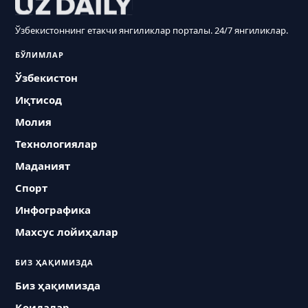
Ўзбекистоннинг етакчи янгиликлар порталы. 24/7 янгиликлар.
БЎЛИМЛАР
Ўзбекистон
Иқтисод
Молия
Технологиялар
Маданият
Спорт
Инфографика
Махсус лойиҳалар
БИЗ ҲАҚИМИЗДА
Биз ҳақимизда
Қоидалар