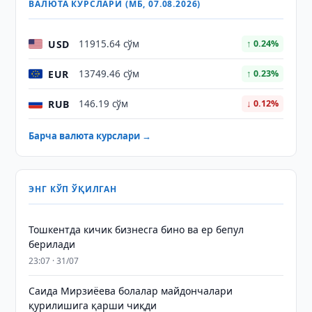
ВАЛЮТА КУРСЛАРИ (МБ, 07.08.2026)
USD
11915.64 сўм
↑ 0.24%
EUR
13749.46 сўм
↑ 0.23%
RUB
146.19 сўм
↓ 0.12%
Барча валюта курслари →
ЭНГ КЎП ЎҚИЛГАН
Тошкентда кичик бизнесга бино ва ер бепул
берилади
23:07 · 31/07
Саида Мирзиёева болалар майдончалари
қурилишига қарши чиқди