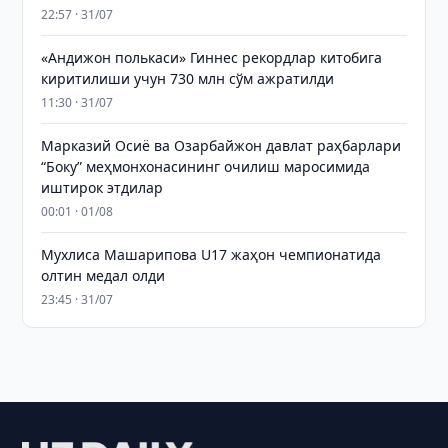
22:57 · 31/07
«Андижон полькаси» Гиннес рекордлар китобига
киритилиши учун 730 млн сўм ажратилди
11:30 · 31/07
Марказий Осиё ва Озарбайжон давлат раҳбарлари
“Боку” меҳмонхонасининг очилиш маросимида
иштирок этдилар
00:01 · 01/08
Мухлиса Машарипова U17 жаҳон чемпионатида
олтин медал олди
23:45 · 31/07