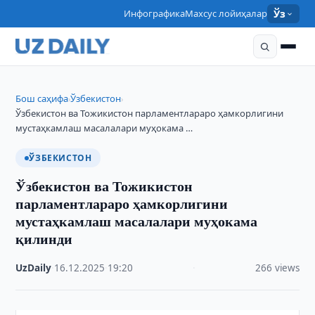
Инфографика
Махсус лойиҳалар
Ўз
Бош саҳифа
Ўзбекистон
›
›
Ўзбекистон ва Тожикистон парламентлараро ҳамкорлигини
мустаҳкамлаш масалалари муҳокама …
ЎЗБЕКИСТОН
Ўзбекистон ва Тожикистон
парламентлараро ҳамкорлигини
мустаҳкамлаш масалалари муҳокама
қилинди
UzDaily
·
16.12.2025
·
19:20
·
266 views