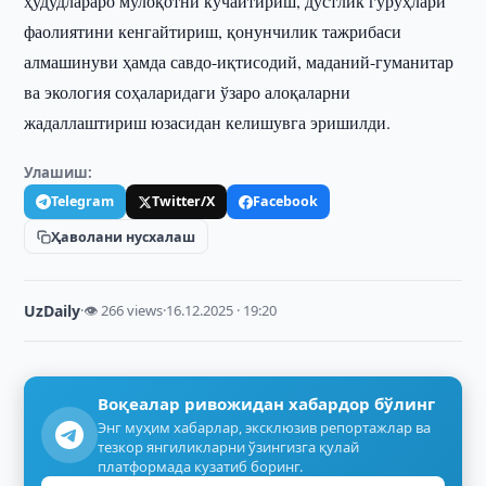
ҳудудлараро мулоқотни кучайтириш, дўстлик гуруҳлари
фаолиятини кенгайтириш, қонунчилик тажрибаси
алмашинуви ҳамда савдо-иқтисодий, маданий-гуманитар
ва экология соҳаларидаги ўзаро алоқаларни
жадаллаштириш юзасидан келишувга эришилди.
Улашиш:
Telegram
Twitter/X
Facebook
Ҳаволани нусхалаш
UzDaily
·
👁 266 views
·
16.12.2025 · 19:20
Воқеалар ривожидан хабардор бўлинг
Энг муҳим хабарлар, эксклюзив репортажлар ва
тезкор янгиликларни ўзингизга қулай
платформада кузатиб боринг.