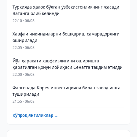
Туркияда ҳалок бўлган ўзбекистонликнинг жасади
Ватанга олиб келинди
22:10 · 06/08
Хавфли чиқиндиларни бошқариш самарадорлиги
оширилади
22:05 · 06/08
Йўл ҳаракати хавфсизлигини оширишга
қаратилган қонун лойиҳаси Сенатга тақдим этилди
22:00 · 06/08
Фарғонада Корея инвестицияси билан завод ишга
туширилади
21:55 · 06/08
Кўпроқ янгиликлар →