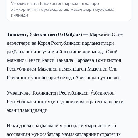
Ўзбекистон ва Тожикистон парламентлараро
ҳамкорлигини мустаҳкамлаш масалалари муҳокама
қилинди
Тошкент, Ўзбекистон (UzDaily.uz) —
Марказий Осиё
давлатлари ва Корея Республикаси парламентлари
раҳбарларининг учинчи йиғилиши доирасида Олий
Мажлис Сенати Раиси Танзила Нарбаева Тожикистон
Республикаси Мажлиси намояндагон Мажлиси Оли
Раисининг ўринбосари Ғиёзода Азиз билан учрашди.
Учрашувда Тожикистон Республикаси Ўзбекистон
Республикасининг яқин қўшниси ва стратегик шериги
экани таъкидланди.
Икки давлат раҳбарлари ўртасидаги ўзаро ишончга
асосланган муносабатлар мамлакатларнинг стратегик