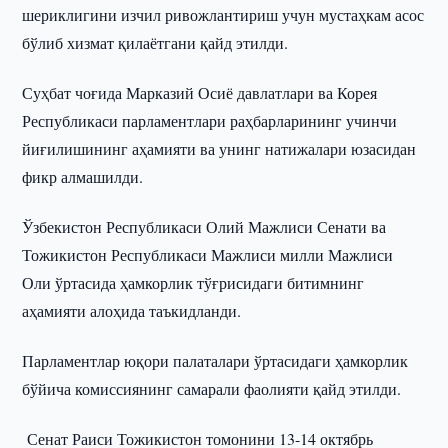
шериклигини изчил ривожлантириш учун мустаҳкам асос
бўлиб хизмат қилаётгани қайд этилди.
Суҳбат чоғида Марказий Осиё давлатлари ва Корея
Республикаси парламентлари раҳбарларининг учинчи
йиғилишининг аҳамияти ва унинг натижалари юзасидан
фикр алмашилди.
Ўзбекистон Республикаси Олий Мажлиси Сенати ва
Тожикистон Республикаси Мажлиси милли Мажлиси
Оли ўртасида ҳамкорлик тўғрисидаги битимнинг
аҳамияти алоҳида таъкидланди.
Парламентлар юқори палаталари ўртасидаги ҳамкорлик
бўйича комиссиянинг самарали фаолияти қайд этилди.
Сенат Раиси Тожикистон томонини 13-14 октябрь