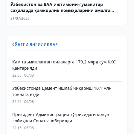
Ўзбекистон ва БАА ижтимоий-гуманитар
соҳаларда ҳамкорлик лойиҳаларини амалга
оширишга келишиб олди
31/07/2026
СЎНГГИ ЯНГИЛИКЛАР
Кам таъминланган оилаларга 179,2 млрд сўм ҚҚС
қайтарилди
22:35 · 06/08
Ўзбекистонда цемент ишлаб чиқариш 10,1 млн
тоннага етди
22:25 · 06/08
Президент Администрация тўғрисидаги қонун
лойиҳаси Сенатга юборилди
22:15 · 06/08