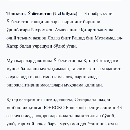
Тошкент, Ўзбекистон (UzDaily.uz) —
3 ноябрь куни
Ўзбекистон ташқи ишлар вазирининг биринчи
ўринбосари Бахромжон Аълоевнинг Қатар таълим ва
олий таълим вазири Лолва бинт Рашид бин Муҳаммад ал-
Хатер билан учрашуви бўлиб ўтди.
Музокаралар давомида Ўзбекистон ва Қатар ўртасидаги
муносабатларни мустаҳкамлаш, таълим, фан ва маданият
соҳаларида икки томонлама алоқаларни янада
ривожлантириш масалалари муҳокама қилинди.
Қатар вазирининг таъкидлашича, Самарқанд шаҳри
мезбонлик қилган ЮНEСКО Бош конференциясининг 43-
сессияси жуда юқори даражада ташкил этилган бўлиб,
ушбу тарихий воқеа барча мусулмон дунёсининг ютуғи