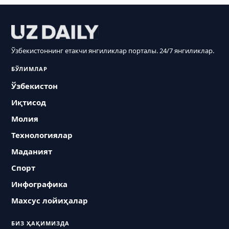
Ўзбекистоннинг етакчи янгиликлар порталы. 24/7 янгиликлар.
БЎЛИМЛАР
Ўзбекистон
Иқтисод
Молия
Технологиялар
Маданият
Спорт
Инфографика
Махсус лойиҳалар
БИЗ ҲАҚИМИЗДА