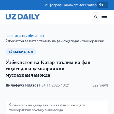
Инфографика
Махсус лойиҳалар
Ўз
Бош саҳифа
Ўзбекистон
›
›
Ўзбекистон ва Қатар таълим ва фан соҳасидаги ҳамкорликни …
ЎЗБЕКИСТОН
Ўзбекистон ва Қатар таълим ва фан
соҳасидаги ҳамкорликни
мустаҳкамламоқда
Дилафруз Ниязова
·
04.11.2025
·
13:21
·
322 views
Ўзбекистон ва Қатар таълим ва фан соҳасидаги
ҳамкорликни мустаҳкамламоқда