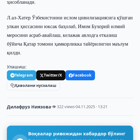
ҳисобланади.
Л.ал-Хатер Ўзбекистонни ислом цивилизациясига қўшган
улкан ҳиссасини юксак баҳолаб, Имом Бухорий илмий
меросини асраб-авайлаш, келажак авлодга етказиш
бўйича Қатар томони ҳамкорликка тайёрилигни маълум
қилди.
Улашиш:
Telegram
Twitter/X
Facebook
Ҳаволани нусхалаш
Дилафруз Ниязова
·
👁 322 views
·
04.11.2025 · 13:21
Воқеалар ривожидан хабардор бўлинг