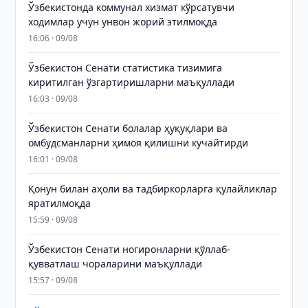
Ўзбекистонда коммунал хизмат кўрсатувчи
ходимлар учун унвон жорий этилмоқда
16:06 · 09/08
Ўзбекистон Сенати статистика тизимига
киритилган ўзгартиришларни маъқуллади
16:03 · 09/08
Ўзбекистон Сенати болалар ҳуқуқлари ва
омбудсманларни ҳимоя қилишни кучайтирди
16:01 · 09/08
Қонун билан аҳоли ва тадбиркорларга қулайликлар
яратилмоқда
15:59 · 09/08
Ўзбекистон Сенати ногиронларни қўллаб-
қувватлаш чораларини маъқуллади
15:57 · 09/08