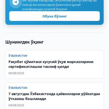
Энг муҳим хабарлар, эксклюзив репортажлар ва
тезкор янгиликларни ўзингизга қулай
платформада кузатиб боринг.
Обуна бўлинг
Шунингдек ўқинг
ЎЗБЕКИСТОН
Рақобат қўмитаси хусусий ўқув марказларини
сертификатлашни таклиф қилди
06/08/2026
ЎЗБЕКИСТОН
7 августдан Ўзбекистонда ҳайвонларни рўйхатдан
ўтказиш бошланади
04/08/2026