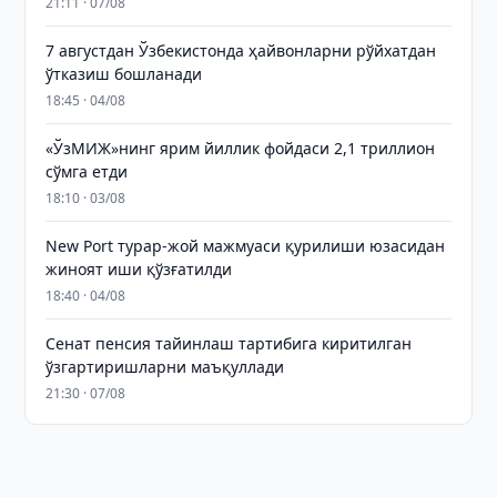
21:11 · 07/08
7 августдан Ўзбекистонда ҳайвонларни рўйхатдан
ўтказиш бошланади
18:45 · 04/08
«ЎзМИЖ»нинг ярим йиллик фойдаси 2,1 триллион
сўмга етди
18:10 · 03/08
New Port турар-жой мажмуаси қурилиши юзасидан
жиноят иши қўзғатилди
18:40 · 04/08
Сенат пенсия тайинлаш тартибига киритилган
ўзгартиришларни маъқуллади
21:30 · 07/08