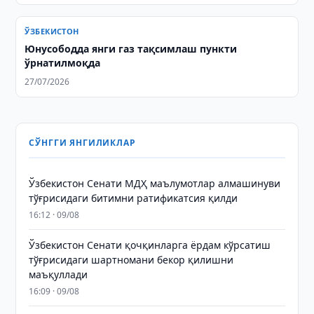
ЎЗБЕКИСТОН
Юнусободда янги газ тақсимлаш пункти
ўрнатилмоқда
27/07/2026
СЎНГГИ ЯНГИЛИКЛАР
Ўзбекистон Сенати МДҲ маълумотлар алмашинуви
тўғрисидаги битимни ратификатсия қилди
16:12 · 09/08
Ўзбекистон Сенати қочқинларга ёрдам кўрсатиш
тўғрисидаги шартномани бекор қилишни
маъқуллади
16:09 · 09/08