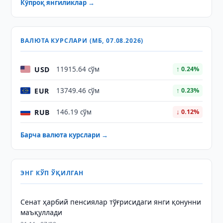
Кўпроқ янгиликлар →
ВАЛЮТА КУРСЛАРИ (МБ, 07.08.2026)
USD
11915.64 сўм
↑ 0.24%
EUR
13749.46 сўм
↑ 0.23%
RUB
146.19 сўм
↓ 0.12%
Барча валюта курслари →
ЭНГ КЎП ЎҚИЛГАН
Сенат ҳарбий пенсиялар тўғрисидаги янги қонунни
маъқуллади