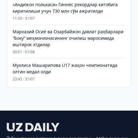
«Андижон полькаси» Гиннес рекордлар китобига
киритилиши учун 730 млн сўм ажратилди
11:30 · 31/07
Марказий Осиё ва Озарбайжон давлат раҳбарлари
“Боку” меҳмонхонасининг очилиш маросимида
иштирок этдилар
00:01 · 01/08
Мухлиса Машарипова U17 жаҳон чемпионатида
олтин медал олди
23:45 · 31/07