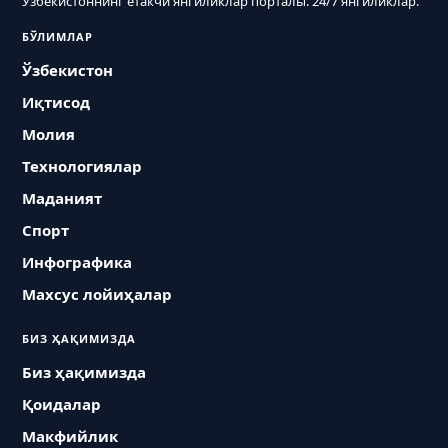
Ўзбекистоннинг етакчи янгиликлар порталы. 24/7 янгиликлар.
БЎЛИМЛАР
Ўзбекистон
Иқтисод
Молия
Технологиялар
Маданият
Спорт
Инфографика
Махсус лойиҳалар
БИЗ ҲАҚИМИЗДА
Биз ҳақимизда
Қоидалар
Макфийлик