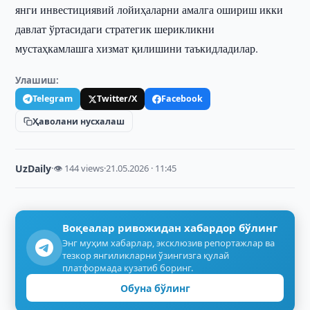
янги инвестициявий лойиҳаларни амалга ошириш икки
давлат ўртасидаги стратегик шерикликни
мустаҳкамлашга хизмат қилишини таъкидладилар.
Улашиш:
Telegram
Twitter/X
Facebook
Ҳаволани нусхалаш
UzDaily
·
👁 144 views
·
21.05.2026 · 11:45
Воқеалар ривожидан хабардор бўлинг
Энг муҳим хабарлар, эксклюзив репортажлар ва
тезкор янгиликларни ўзингизга қулай
платформада кузатиб боринг.
Обуна бўлинг