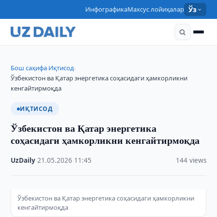
Инфографика
Махсус лойиҳалар
Ўз
Бош саҳифа
Иқтисод
›
›
Ўзбекистон ва Қатар энергетика соҳасидаги ҳамкорликни
кенгайтирмоқда
ИҚТИСОД
Ўзбекистон ва Қатар энергетика
соҳасидаги ҳамкорликни кенгайтирмоқда
UzDaily
·
21.05.2026
·
11:45
·
144 views
Ўзбекистон ва Қатар энергетика соҳасидаги ҳамкорликни
кенгайтирмоқда