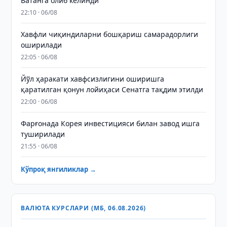
Ватанга олиб келинди
22:10 · 06/08
Хавфли чиқиндиларни бошқариш самарадорлиги
оширилади
22:05 · 06/08
Йўл ҳаракати хавфсизлигини оширишга
қаратилган қонун лойиҳаси Сенатга тақдим этилди
22:00 · 06/08
Фарғонада Корея инвестицияси билан завод ишга
туширилади
21:55 · 06/08
Кўпроқ янгиликлар →
ВАЛЮТА КУРСЛАРИ (МБ, 06.08.2026)