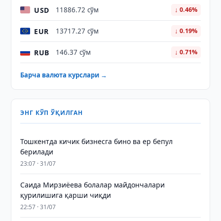
USD
11886.72 сўм
↓ 0.46%
EUR
13717.27 сўм
↓ 0.19%
RUB
146.37 сўм
↓ 0.71%
Барча валюта курслари →
ЭНГ КЎП ЎҚИЛГАН
Тошкентда кичик бизнесга бино ва ер бепул
берилади
23:07 · 31/07
Саида Мирзиёева болалар майдончалари
қурилишига қарши чиқди
22:57 · 31/07