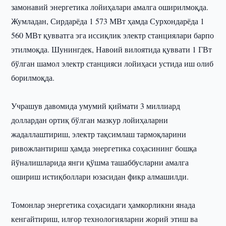
замонавий энергетика лойиҳалари амалга оширилмоқда.
Жумладан, Сирдарёда 1 573 МВт ҳамда Сурхондарёда 1
560 МВт қувватга эга иссиқлик электр станциялари барпо
этилмоқда. Шунингдек, Навоий вилоятида қуввати 1 ГВт
бўлган шамол электр станцияси лойиҳаси устида иш олиб
борилмоқда.
Учрашув давомида умумий қиймати 3 миллиард
доллардан ортиқ бўлган мазкур лойиҳаларни
жадаллаштириш, электр тақсимлаш тармоқларини
ривожлантириш ҳамда энергетика соҳасининг бошқа
йўналишларида янги қўшма ташаббусларни амалга
ошириш истиқболлари юзасидан фикр алмашилди.
Томонлар энергетика соҳасидаги ҳамкорликни янада
кенгайтириш, илғор технологияларни жорий этиш ва