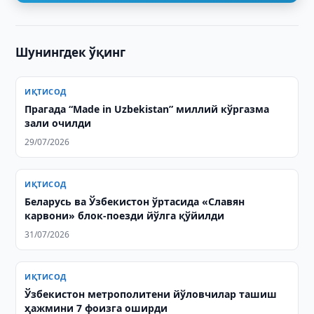
Шунингдек ўқинг
ИҚТИСОД
Прагада “Made in Uzbekistan” миллий кўргазма
зали очилди
29/07/2026
ИҚТИСОД
Беларусь ва Ўзбекистон ўртасида «Славян
карвони» блок-поезди йўлга қўйилди
31/07/2026
ИҚТИСОД
Ўзбекистон метрополитени йўловчилар ташиш
ҳажмини 7 фоизга оширди