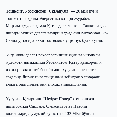
Тошкент, Ўзбекистон (UzDaily.uz) —
20 май куни
Тошкент шаҳрида Энергетика вазири Жўрабек
Мирзамаҳмудов ҳамда Қатар давлатининг Ташқи савдо
ишлари бўйича давлат вазири Аҳмад бин Муҳаммад Ал-
Сайид ўртасида икки томонлама учрашув бўлиб ўтди.
Унда икки давлат раҳбарларининг яқин ва ишончли
мулоқоти натижасида Ўзбекистон–Қатар ҳамкорлиги
изчил ривожланиб бораётгани, хусусан, энергетика
соҳасида йирик инвестициявий лойиҳалар самарали
амалга оширилаётгани алоҳида таъкидланди.
Хусусан, Қатарнинг “Небрас Повер” компанияси
иштирокида Сирдарё, Сурхондарё ва Навоий
вилоятларида умумий қуввати 4 133 МВт бўлган