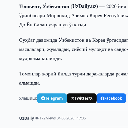
Тошкент, Ўзбекистон (UzDaily.uz) —
2026 йил
ўринбосари Мирвоҳид Азимов Корея Республик
До Ён билан учрашув ўтказди.
Суҳбат давомида Ўзбекистон ва Корея ўртасида
масалалари, жумладан, сиёсий мулоқот ва савд
муҳокама қилинди.
Томонлар жорий йилда турли даражаларда режа
алмашди.
Улашиш:
Telegram
Twitter/X
Facebook
UzDaily
·
👁 172 views
·
04.06.2026 · 17:35