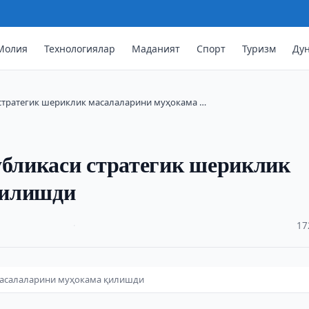
Молия
Технологиялар
Маданият
Спорт
Туризм
Ду
 стратегик шериклик масалаларини муҳокама …
убликаси стратегик шериклик
қилишди
·
17
 масалаларини муҳокама қилишди