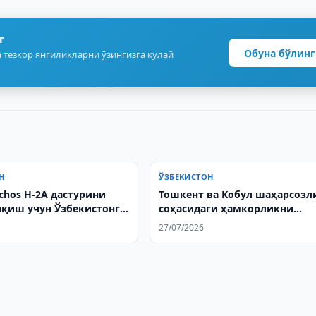
г
Обуна бўлинг
 тезкор янгиликларни ўзингизга қулай
Н
ЎЗБЕКИСТОН
chos H-2А дастурини
Тошкент ва Кобул шаҳарсозл
қиш учун Ўзбекистонга
соҳасидаги ҳамкорликни
буюради
муҳокама қилишди
27/07/2026