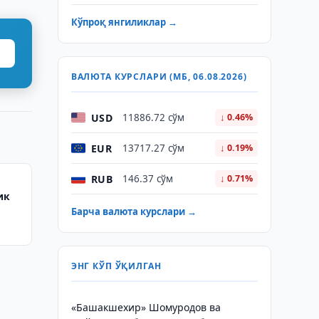
Кўпроқ янгиликлар →
ВАЛЮТА КУРСЛАРИ (МБ, 06.08.2026)
USD
11886.72 сўм
↓ 0.46%
EUR
13717.27 сўм
↓ 0.19%
RUB
146.37 сўм
↓ 0.71%
ик
Барча валюта курслари →
ЭНГ КЎП ЎҚИЛГАН
«Башакшехир» Шомуродов ва