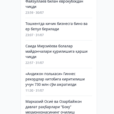
Файзуллаев билан еврокубокдан
чиқди
23:59 · 30/07
Тошкентда кичик бизнесга бино ва
ер бепул берилади
23:07 · 31/07
Саида Мирзиёева болалар
майдончалари қурилишига қарши
чиқди
22:57 · 31/07
«Андижон полькаси» Гиннес
рекордлар китобига киритилиши
учун 730 млн сўм ажратилди
11:30 · 31/07
Марказий Осиё ва Озарбайжон
давлат раҳбарлари “Боку”
меҳмонхонасининг очилиш