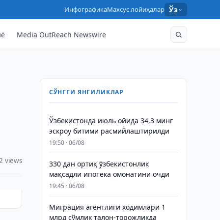
Инфографика
Махсус лойиҳалар
Ўз
нё
Media OutReach Newswire
СЎНГГИ ЯНГИЛИКЛАР
Ўзбекистонда июль ойида 34,3 минг
эскроу битими расмийлаштирилди
19:50 · 06/08
2 views
330 дан ортиқ ўзбекистонлик
мақсадли ипотека омонатини очди
19:45 · 06/08
Миграция агентлиги ходимлари 1
млрд сўмлик талон-торожликда