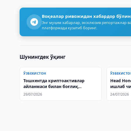
Воқеалар ривожидан хабардор бўлин
Энг муҳим хабарлар, эксклюзив репортажлар ва
платформада кузатиб боринг.
Шунингдек ўқинг
ЎЗБЕКИСТОН
ЎЗБЕКИСТО
Тошкентда криптоактивлар
Head Hon
айланмаси билан боғлиқ
ишлаб чи
гумонланувчилар ушланди
ташриф 
29/07/2026
24/07/2026