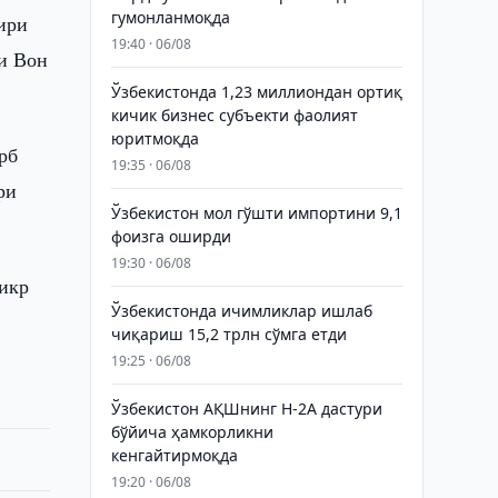
гумонланмоқда
ири
19:40 · 06/08
и Вон
Ўзбекистонда 1,23 миллиондан ортиқ
кичик бизнес субъекти фаолият
юритмоқда
рб
19:35 · 06/08
ри
Ўзбекистон мол гўшти импортини 9,1
фоизга оширди
19:30 · 06/08
фикр
Ўзбекистонда ичимликлар ишлаб
чиқариш 15,2 трлн сўмга етди
19:25 · 06/08
Ўзбекистон АҚШнинг H-2A дастури
бўйича ҳамкорликни
кенгайтирмоқда
19:20 · 06/08