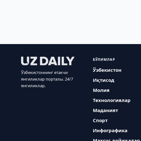
БЎЛИМЛАР
Ўзбекистон
Ўзбекистоннинг етакчи
янгиликлар порталы. 24/7
Иқтисод
янгиликлар.
Молия
Технологиялар
Маданият
Спорт
Инфографика
Махсус лойиҳалар