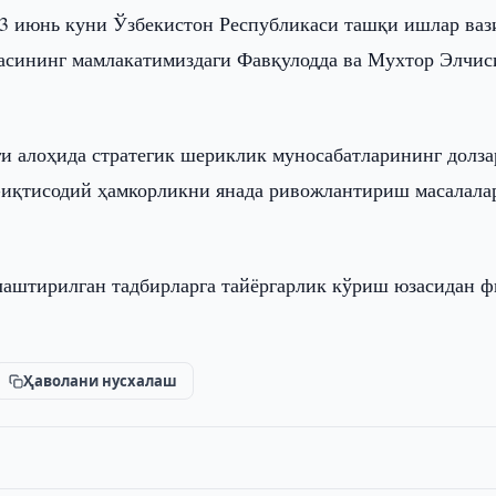
 3 июнь куни Ўзбекистон Республикаси ташқи ишлар ваз
асининг мамлакатимиздаги Фавқулодда ва Мухтор Элчис
ги алоҳида стратегик шериклик муносабатларининг долза
о-иқтисодий ҳамкорликни янада ривожлантириш масалала
лаштирилган тадбирларга тайёргарлик кўриш юзасидан 
Ҳаволани нусхалаш