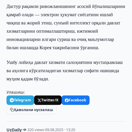
Дастур рақамли ривожланишнинг асосий йўналишларини
қамраб олади — электрон ҳукумат сиёсатини ишлаб
чиқиш ва жорий этиш, сунъий интеллект орқали давлат
хизматларини оптималлаштириш, ижтимоий
инновацияларни илгари суриш ва очиқ маълумотлар
билан ишлашда Корея тажрибасини ўрганиш.
Ушбу лойиҳа давлат хизмати салоҳиятини мустаҳкамлаш
ва аҳолига кўрсатиладиган хизматлар сифати ошишида
муҳим қадам бўлади.
Улашиш:
Telegram
Twitter/X
Facebook
Ҳаволани нусхалаш
UzDaily
·
👁 320 views
·
09.08.2025 · 13:20