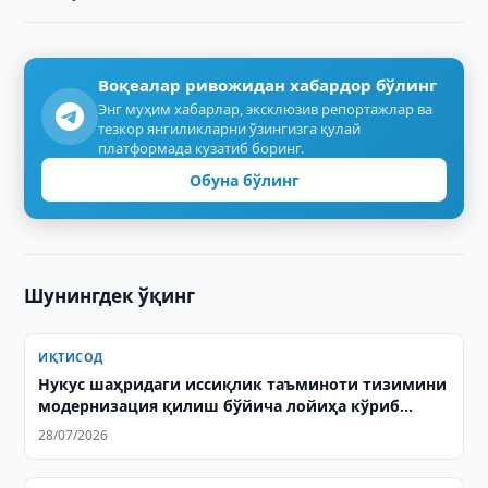
Воқеалар ривожидан хабардор бўлинг
Энг муҳим хабарлар, эксклюзив репортажлар ва
тезкор янгиликларни ўзингизга қулай
платформада кузатиб боринг.
Обуна бўлинг
Шунингдек ўқинг
ИҚТИСОД
Нукус шаҳридаги иссиқлик таъминоти тизимини
модернизация қилиш бўйича лойиҳа кўриб
чиқилди
28/07/2026