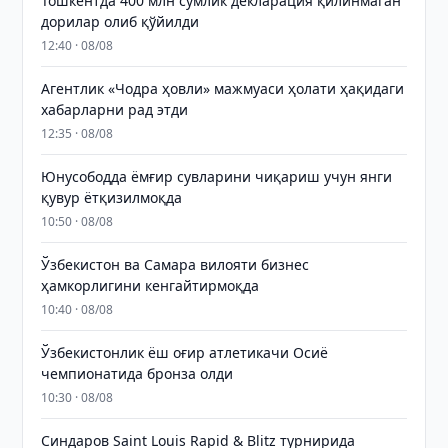
Тошкентда 400 млн сўмлик декларация қилинмаган
дорилар олиб қўйилди
12:40 · 08/08
Агентлик «Чодра ҳовли» мажмуаси ҳолати ҳақидаги
хабарларни рад этди
12:35 · 08/08
Юнусободда ёмғир сувларини чиқариш учун янги
қувур ётқизилмоқда
10:50 · 08/08
Ўзбекистон ва Самара вилояти бизнес
ҳамкорлигини кенгайтирмоқда
10:40 · 08/08
Ўзбекистонлик ёш оғир атлетикачи Осиё
чемпионатида бронза олди
10:30 · 08/08
Синдаров Saint Louis Rapid & Blitz турнирида