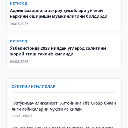
ИҚТИСОД
Адлия вазирлиги эскроу ҳисоблари уй-жой
нархини ошириши мумкинлигини билдирди
28/07/2026
ИҚТИСОД
Ўзбекистонда 2028 йилдан углерод солиғини
жорий этиш таклиф қилинди
04/08/2026
СЎНГГИ ЯНГИЛИКЛАР
"Ўзтўқимачиликсаноат" Хитойнинг Yifa Group билан
янги лойиҳаларни муҳокама қилди
12:45 · 08/08