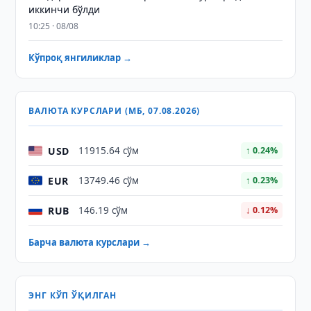
иккинчи бўлди
10:25 · 08/08
Кўпроқ янгиликлар →
ВАЛЮТА КУРСЛАРИ (МБ, 07.08.2026)
USD
11915.64 сўм
↑ 0.24%
EUR
13749.46 сўм
↑ 0.23%
RUB
146.19 сўм
↓ 0.12%
Барча валюта курслари →
ЭНГ КЎП ЎҚИЛГАН