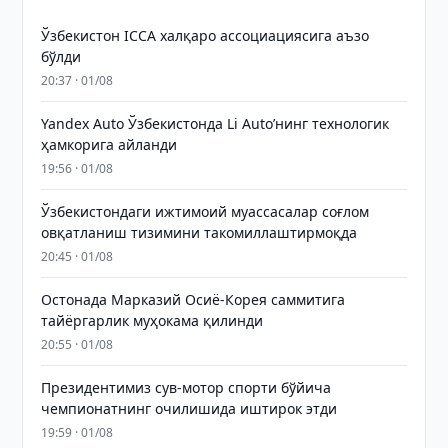
Ўзбекистон ICCA халқаро ассоциациясига аъзо
бўлди
20:37 · 01/08
Yandex Auto Ўзбекистонда Li Auto’нинг технологик
ҳамкорига айланди
19:56 · 01/08
Ўзбекистондаги ижтимоий муассасалар соғлом
овқатланиш тизимини такомиллаштирмоқда
20:45 · 01/08
Остонада Марказий Осиё-Корея саммитига
тайёргарлик муҳокама қилинди
20:55 · 01/08
Президентимиз сув-мотор спорти бўйича
чемпионатнинг очилишида иштирок этди
19:59 · 01/08