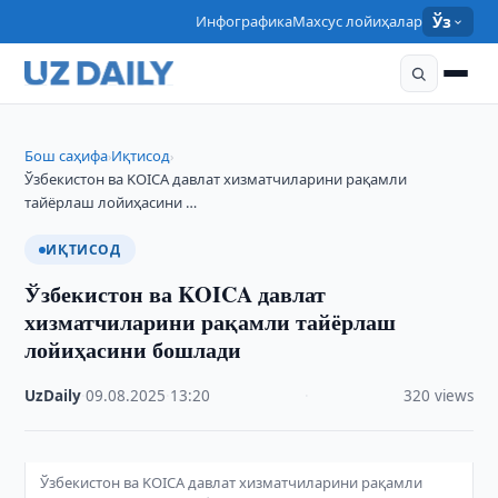
Инфографика
Махсус лойиҳалар
Ўз
Бош саҳифа
Иқтисод
›
›
Ўзбекистон ва KOICA давлат хизматчиларини рақамли
тайёрлаш лойиҳасини …
ИҚТИСОД
Ўзбекистон ва KOICA давлат
хизматчиларини рақамли тайёрлаш
лойиҳасини бошлади
UzDaily
·
09.08.2025
·
13:20
·
320 views
Ўзбекистон ва KOICA давлат хизматчиларини рақамли