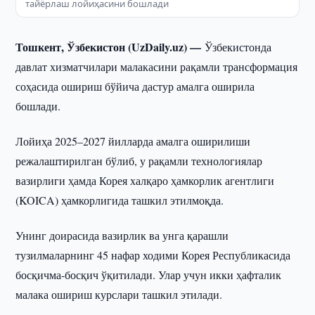
тайёрлаш лойиҳасини бошлади
Тошкент, Ўзбекистон (UzDaily.uz) —
Ўзбекистонда
давлат хизматчилари малакасини рақамли трансформация
соҳасида ошириш бўйича дастур амалга оширила
бошлади.
Лойиҳа 2025–2027 йилларда амалга оширилиши
режалаштирилган бўлиб, у рақамли технологиялар
вазирлиги ҳамда Корея халқаро ҳамкорлик агентлиги
(KOICA) ҳамкорлигида ташкил этилмоқда.
Унинг доирасида вазирлик ва унга қарашли
тузилмаларнинг 45 нафар ходими Корея Республикасида
босқичма-босқич ўқитилади. Улар учун икки ҳафталик
малака ошириш курслари ташкил этилади.