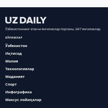
Ўзбекистоннинг етакчи янгиликлар порталы. 24/7 янгиликлар.
БЎЛИМЛАР
Ўзбекистон
Иқтисод
Молия
Технологиялар
Маданият
Спорт
Инфографика
Махсус лойиҳалар