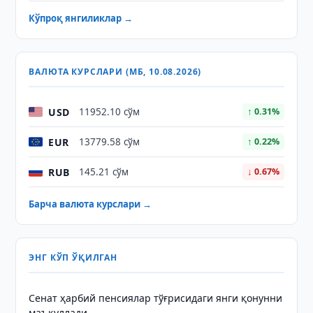
Кўпроқ янгиликлар →
ВАЛЮТА КУРСЛАРИ (МБ, 10.08.2026)
USD
11952.10 сўм
↑ 0.31%
EUR
13779.58 сўм
↑ 0.22%
RUB
145.21 сўм
↓ 0.67%
Барча валюта курслари →
ЭНГ КЎП ЎҚИЛГАН
Сенат ҳарбий пенсиялар тўғрисидаги янги қонунни
маъқуллади