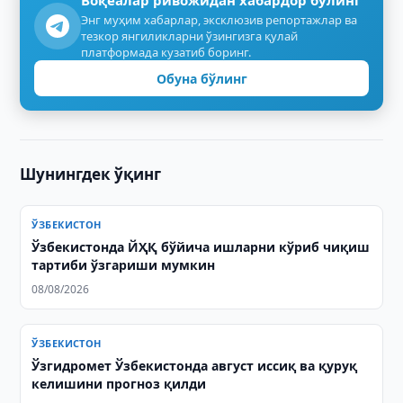
Воқеалар ривожидан хабардор бўлинг
Энг муҳим хабарлар, эксклюзив репортажлар ва
тезкор янгиликларни ўзингизга қулай
платформада кузатиб боринг.
Обуна бўлинг
Шунингдек ўқинг
ЎЗБЕКИСТОН
Ўзбекистонда ЙҲҚ бўйича ишларни кўриб чиқиш
тартиби ўзгариши мумкин
08/08/2026
ЎЗБЕКИСТОН
Ўзгидромет Ўзбекистонда август иссиқ ва қуруқ
келишини прогноз қилди