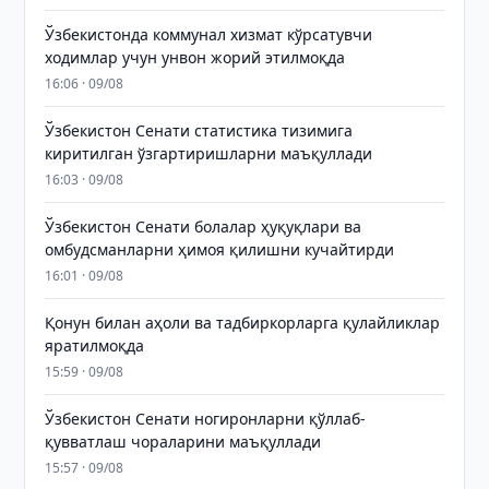
Ўзбекистонда коммунал хизмат кўрсатувчи
ходимлар учун унвон жорий этилмоқда
16:06 · 09/08
Ўзбекистон Сенати статистика тизимига
киритилган ўзгартиришларни маъқуллади
16:03 · 09/08
Ўзбекистон Сенати болалар ҳуқуқлари ва
омбудсманларни ҳимоя қилишни кучайтирди
16:01 · 09/08
Қонун билан аҳоли ва тадбиркорларга қулайликлар
яратилмоқда
15:59 · 09/08
Ўзбекистон Сенати ногиронларни қўллаб-
қувватлаш чораларини маъқуллади
15:57 · 09/08