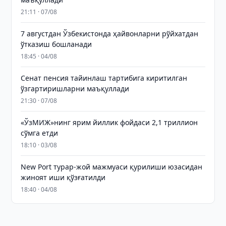
21:11 · 07/08
7 августдан Ўзбекистонда ҳайвонларни рўйхатдан
ўтказиш бошланади
18:45 · 04/08
Сенат пенсия тайинлаш тартибига киритилган
ўзгартиришларни маъқуллади
21:30 · 07/08
«ЎзМИЖ»нинг ярим йиллик фойдаси 2,1 триллион
сўмга етди
18:10 · 03/08
New Port турар-жой мажмуаси қурилиши юзасидан
жиноят иши қўзғатилди
18:40 · 04/08