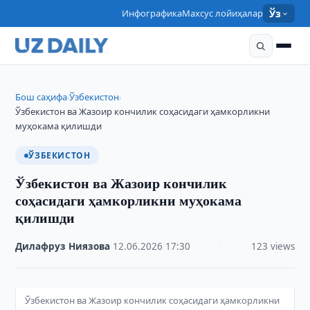
Инфографика
Махсус лойиҳалар
Ўз
Бош саҳифа
Ўзбекистон
›
›
Ўзбекистон ва Жазоир кончилик соҳасидаги ҳамкорликни
муҳокама қилишди
ЎЗБЕКИСТОН
Ўзбекистон ва Жазоир кончилик
соҳасидаги ҳамкорликни муҳокама
қилишди
Дилафруз Ниязова
·
12.06.2026
·
17:30
·
123 views
Ўзбекистон ва Жазоир кончилик соҳасидаги ҳамкорликни