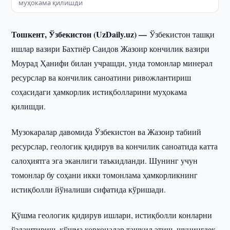
муҳокама қилишди
Тошкент, Ўзбекистон (UzDaily.uz) —
Ўзбекистон ташқи
ишлар вазири Бахтиёр Саидов Жазоир кончилик вазири
Моурад Ҳанифи билан учрашди, унда томонлар минерал
ресурслар ва кончилик саноатини ривожлантириш
соҳасидаги ҳамкорлик истиқболларини муҳокама
қилишди.
Музокаралар давомида Ўзбекистон ва Жазоир табиий
ресурслар, геологик қидирув ва кончилик саноатида катта
салоҳиятга эга эканлиги таъкидланди. Шунинг учун
томонлар бу соҳани икки томонлама ҳамкорликнинг
истиқболли йўналиши сифатида кўришади.
Қўшма геологик қидирув ишлари, истиқболли конларни
ўзлаштириш, қўшма корхоналар ташкил этиш, шунингдек,