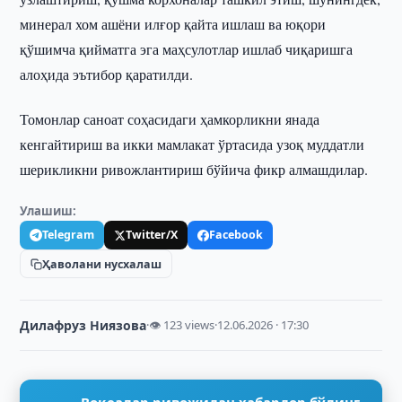
минерал хом ашёни илғор қайта ишлаш ва юқори
қўшимча қийматга эга маҳсулотлар ишлаб чиқаришга
алоҳида эътибор қаратилди.
Томонлар саноат соҳасидаги ҳамкорликни янада
кенгайтириш ва икки мамлакат ўртасида узоқ муддатли
шерикликни ривожлантириш бўйича фикр алмашдилар.
Улашиш:
Telegram
Twitter/X
Facebook
Ҳаволани нусхалаш
Дилафруз Ниязова
·
👁 123 views
·
12.06.2026 · 17:30