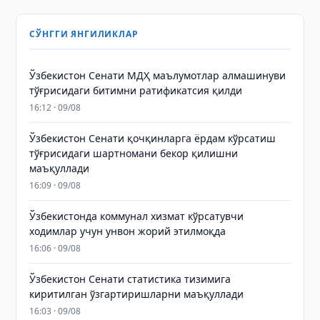
СЎНГГИ ЯНГИЛИКЛАР
Ўзбекистон Сенати МДҲ маълумотлар алмашинуви
тўғрисидаги битимни ратификатсия қилди
16:12 · 09/08
Ўзбекистон Сенати қочқинларга ёрдам кўрсатиш
тўғрисидаги шартномани бекор қилишни
маъқуллади
16:09 · 09/08
Ўзбекистонда коммунал хизмат кўрсатувчи
ходимлар учун унвон жорий этилмоқда
16:06 · 09/08
Ўзбекистон Сенати статистика тизимига
киритилган ўзгартиришларни маъқуллади
16:03 · 09/08