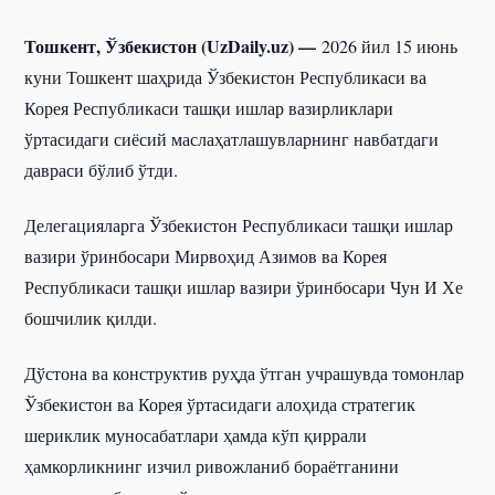
Тошкент, Ўзбекистон (UzDaily.uz) —
2026 йил 15 июнь
куни Тошкент шаҳрида Ўзбекистон Республикаси ва
Корея Республикаси ташқи ишлар вазирликлари
ўртасидаги сиёсий маслаҳатлашувларнинг навбатдаги
давраси бўлиб ўтди.
Делегацияларга Ўзбекистон Республикаси ташқи ишлар
вазири ўринбосари Мирвоҳид Азимов ва Корея
Республикаси ташқи ишлар вазири ўринбосари Чун И Хе
бошчилик қилди.
Дўстона ва конструктив руҳда ўтган учрашувда томонлар
Ўзбекистон ва Корея ўртасидаги алоҳида стратегик
шериклик муносабатлари ҳамда кўп қиррали
ҳамкорликнинг изчил ривожланиб бораётганини