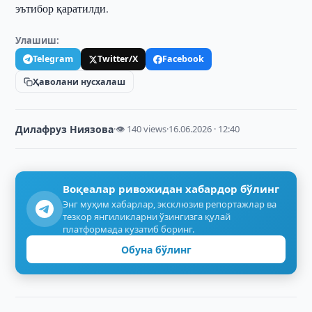
эътибор қаратилди.
Улашиш:
Telegram
Twitter/X
Facebook
Ҳаволани нусхалаш
Дилафруз Ниязова
·
👁 140 views
·
16.06.2026 · 12:40
Воқеалар ривожидан хабардор бўлинг
Энг муҳим хабарлар, эксклюзив репортажлар ва
тезкор янгиликларни ўзингизга қулай
платформада кузатиб боринг.
Обуна бўлинг