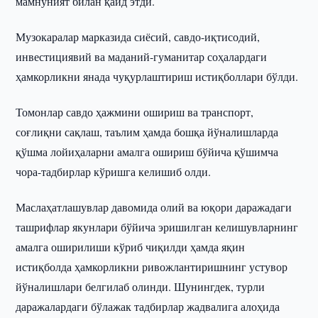
мамнуният билан қайд этди.
Музокаралар марказида сиёсий, савдо-иқтисодий,
инвестициявий ва маданий-гуманитар соҳалардаги
ҳамкорликни янада чуқурлаштириш истиқболлари бўлди.
Томонлар савдо ҳажмини ошириш ва транспорт,
соғлиқни сақлаш, таълим ҳамда бошқа йўналишларда
қўшма лойиҳаларни амалга ошириш бўйича қўшимча
чора-тадбирлар кўришга келишиб олди.
Маслаҳатлашувлар давомида олий ва юқори даражадаги
ташрифлар якунлари бўйича эришилган келишувларнинг
амалга оширилиши кўриб чиқилди ҳамда яқин
истиқболда ҳамкорликни ривожлантиришнинг устувор
йўналишлари белгилаб олинди. Шунингдек, турли
даражалардаги бўлажак тадбирлар жадвалига алоҳида