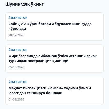
Шунингдек ўқинг
ЎЗБЕКИСТОН
Собиқ ИИВ ўринбосари Абдуллаев иши судда
кўрилади
28/07/2026
ЎЗБЕКИСТОН
Фирибгарликда айбланган ўзбекистонлик эркак
Туркиядан экстрадиция қилинди
05/08/2026
ЎЗБЕКИСТОН
Меҳнат инспекцияси «Инсон» ходими ўлими
юзасидан текширув бошлади
01/08/2026