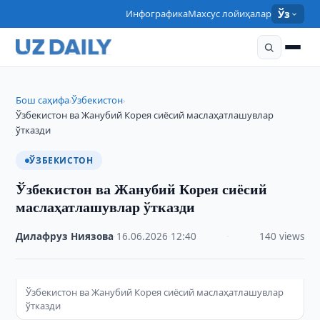
Инфографика
Махсус лойиҳалар
Ўз
Бош саҳифа
Ўзбекистон
›
›
Ўзбекистон ва Жанубий Корея сиёсий маслаҳатлашувлар
ўтказди
ЎЗБЕКИСТОН
Ўзбекистон ва Жанубий Корея сиёсий
маслаҳатлашувлар ўтказди
Дилафруз Ниязова
·
16.06.2026
·
12:40
·
140 views
Ўзбекистон ва Жанубий Корея сиёсий маслаҳатлашувлар
ўтказди