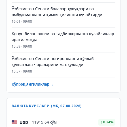
Ўзбекистон Сенати болалар ҳуқуқлари ва
омбудсманларни ҳимоя қилишни кучайтирди
16:01 · 09/08
Қонун билан аҳоли ва тадбиркорларга қулайликлар
яратилмоқда
15:59 · 09/08
Ўзбекистон Сенати ногиронларни қўллаб-
қувватлаш чораларини маъқуллади
15:57 · 09/08
Кўпроқ янгиликлар →
ВАЛЮТА КУРСЛАРИ (МБ, 07.08.2026)
USD
11915.64 сўм
↑ 0.24%