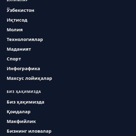
Ўзбекистон
Иқтисод
Молия
Технологиялар
Маданият
Спорт
Инфографика
Махсус лойиҳалар
БИЗ ҲАҚИМИЗДА
Биз ҳақимизда
Қоидалар
Макфийлик
Бизнинг иловалар