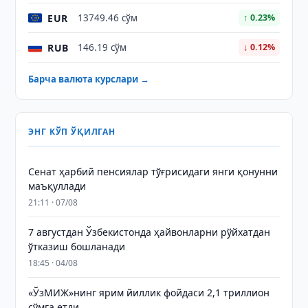
EUR
13749.46 сўм
↑ 0.23%
RUB
146.19 сўм
↓ 0.12%
Барча валюта курслари →
ЭНГ КЎП ЎҚИЛГАН
Сенат ҳарбий пенсиялар тўғрисидаги янги қонунни
маъқуллади
21:11 · 07/08
7 августдан Ўзбекистонда ҳайвонларни рўйхатдан
ўтказиш бошланади
18:45 · 04/08
«ЎзМИЖ»нинг ярим йиллик фойдаси 2,1 триллион
сўмга етди