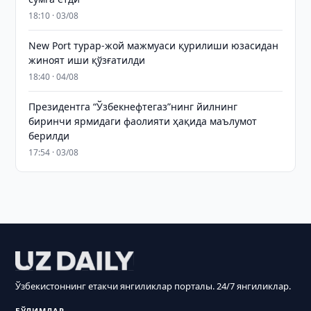
18:10 · 03/08
New Port турар-жой мажмуаси қурилиши юзасидан
жиноят иши қўзғатилди
18:40 · 04/08
Президентга “Ўзбекнефтегаз”нинг йилнинг
биринчи ярмидаги фаолияти ҳақида маълумот
берилди
17:54 · 03/08
Ўзбекистоннинг етакчи янгиликлар порталы. 24/7 янгиликлар.
БЎЛИМЛАР