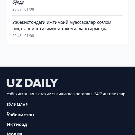
бўлди
20:37 · 01/08
Ўзбекистондаги ижтимоий муассасалар соғлом
овқатланиш тизимини такомиллаштирмоқда
20:45 · 01/08
Ўзбекистоннинг етакчи янгиликлар порталы. 24/7 янгиликлар.
БЎЛИМЛАР
Ўзбекистон
Иқтисод
Молия