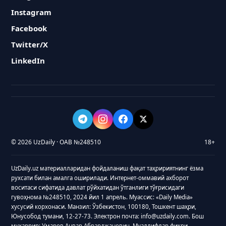
Instagram
Facebook
Twitter/X
LinkedIn
© 2026 UzDaily · ОАВ №248510
18+
UzDaily.uz материалларидан фойдаланиш фақат таҳририятнинг ёзма
рухсати билан амалга оширилади. Интернет-оммавий ахборот
воситаси сифатида давлат рўйхатидан ўтганлиги тўғрисидаги
гувоҳнома №248510, 2024 йил 1 апрель. Муассис: «Daily Media»
хусусий корхонаси. Манзил: Ўзбекистон, 100180, Тошкент шаҳри,
Юнусобод тумани, 12-27-73. Электрон почта: info@uzdaily.com. Бош
муҳаррир: Умаров Анвар Абрарджанович. Муаллифлар фикри