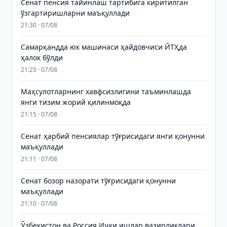
Сенат пенсия тайинлаш тартибига киритилган
ўзгартиришларни маъқуллади
21:30 · 07/08
Самарқандда юк машинаси ҳайдовчиси ЙТҲда
ҳалок бўлди
21:25 · 07/08
Маҳсулотларнинг хавфсизлигини таъминлашда
янги тизим жорий қилинмоқда
21:15 · 07/08
Сенат ҳарбий пенсиялар тўғрисидаги янги қонунни
маъқуллади
21:11 · 07/08
Сенат бозор назорати тўғрисидаги қонунни
маъқуллади
21:10 · 07/08
Ўзбекистон ва Россия Ички ишлар вазирликлари