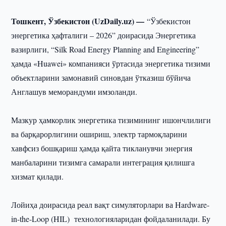
Тошкент, Ўзбекистон (UzDaily.uz) —
“Ўзбекистон
энергетика ҳафталиги – 2026” доирасида Энергетика
вазирлиги, “Silk Road Energy Planning and Engineering”
ҳамда «Huawei» компанияси ўртасида энергетика тизими
объектларини замонавий синовдан ўтказиш бўйича
Англашув меморандуми имзоланди.
Мазкур ҳамкорлик энергетика тизимининг ишончлилиги
ва барқарорлигини ошириш, электр тармоқларини
хавфсиз бошқариш ҳамда қайта тикланувчи энергия
манбаларини тизимга самарали интеграция қилишга
хизмат қилади.
Лойиҳа доирасида реал вақт симуляторлари ва Hardware-
in-the-Loop (HIL) технологияларидан фойдаланилади. Бу