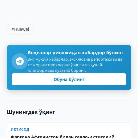
#Huawei
Воқеалар ривожидан хабардор бўлинг
Энг муҳим хабарлар, эксклюзив репортажлар ва
тезкор янгиликларни ўзингизга қулай
платформада кузатиб боринг.
Обуна бўлинг
Шунингдек ўқинг
ИҚТИСОД
Фарғона Афғонистон билан савдо-иқтисодий