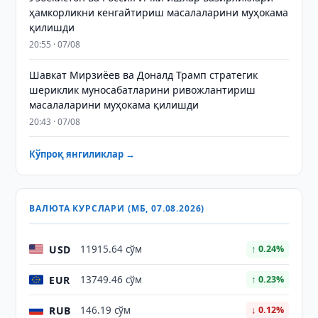
ҳамкорликни кенгайтириш масалаларини муҳокама
қилишди
20:55 · 07/08
Шавкат Мирзиёев ва Доналд Трамп стратегик
шериклик муносабатларини ривожлантириш
масалаларини муҳокама қилишди
20:43 · 07/08
Кўпроқ янгиликлар →
ВАЛЮТА КУРСЛАРИ (МБ, 07.08.2026)
USD
11915.64 сўм
↑ 0.24%
EUR
13749.46 сўм
↑ 0.23%
RUB
146.19 сўм
↓ 0.12%