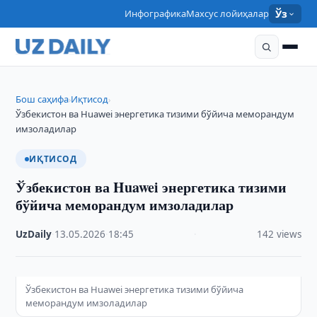
Инфографика
Махсус лойиҳалар
Ўз
Бош саҳифа
Иқтисод
›
›
Ўзбекистон ва Huawei энергетика тизими бўйича меморандум
имзоладилар
ИҚТИСОД
Ўзбекистон ва Huawei энергетика тизими
бўйича меморандум имзоладилар
UzDaily
·
13.05.2026
·
18:45
·
142 views
Ўзбекистон ва Huawei энергетика тизими бўйича
меморандум имзоладилар