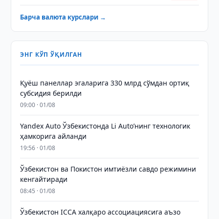
Барча валюта курслари →
ЭНГ КЎП ЎҚИЛГАН
Қуёш панеллар эгаларига 330 млрд сўмдан ортиқ
субсидия берилди
09:00 · 01/08
Yandex Auto Ўзбекистонда Li Auto’нинг технологик
ҳамкорига айланди
19:56 · 01/08
Ўзбекистон ва Покистон имтиёзли савдо режимини
кенгайтиради
08:45 · 01/08
Ўзбекистон ICCA халқаро ассоциациясига аъзо