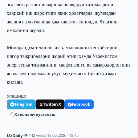
эса электр станциялари ва бошқарув тизимларини
ҳақиқий иш шароитига яқин ҳолатларда, жумладан
авария вазиятларида ҳам хавфсиз синовдан ўтказиш
имконини беради.
Меморандум технологик ҳамкорликни кенгайтириш,
илғор тажрибаларни жорий этиш ҳамда Ўзбекистон
энергетика тизимининг хавфсизлиги ва самарадорлигини
янада мустаҳкамлаш учун муҳим асос бўлиб хизмат
қилади.
Улашиш:
Telegram
Twitter/X
Facebook
Ҳаволани нусхалаш
UzDaily
·
👁 142 views
·
13.05.2026 · 18:45