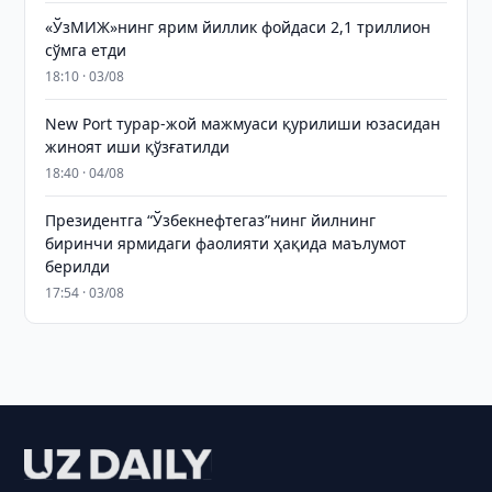
«ЎзМИЖ»нинг ярим йиллик фойдаси 2,1 триллион
сўмга етди
18:10 · 03/08
New Port турар-жой мажмуаси қурилиши юзасидан
жиноят иши қўзғатилди
18:40 · 04/08
Президентга “Ўзбекнефтегаз”нинг йилнинг
биринчи ярмидаги фаолияти ҳақида маълумот
берилди
17:54 · 03/08