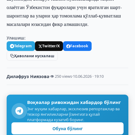
олаётган Ўзбекистон фуқаролари учун яратилган шарт-
шароитлар ва уларни ҳар томонлама қўллаб-қувватлаш
масалалари юзасидан фикр алмашилди.
Улашиш:
Telegram
Twitter/X
Facebook
Ҳаволани нусхалаш
Дилафруз Ниязова
·
👁 250 views
·
10.06.2026 · 19:10
Воқеалар ривожидан хабардор бўлинг
Энг муҳим хабарлар, эксклюзив репортажлар ва
тезкор янгиликларни ўзингизга қулай
платформада кузатиб боринг.
Обуна бўлинг