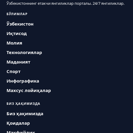
Ўзбекистоннинг етакчи янгиликлар порталы. 24/7 янгиликлар.
БЎЛИМЛАР
Ўзбекистон
Иқтисод
Молия
Технологиялар
Маданият
Спорт
Инфографика
Махсус лойиҳалар
БИЗ ҲАҚИМИЗДА
Биз ҳақимизда
Қоидалар
Макфийлик