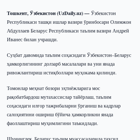
Тошкент, Ўзбекистон (UzDaily.uz) —
Ўзбекистон
Республикаси ташқи ишлар вазири ўринбосари Олимжон
Абдуллаев Беларус Республикаси таълим вазири Андрей
Иванес билан учрашди.
Суҳбат давомида таълим соҳасидаги Ўзбекистон–Беларус
ҳамкорлигининг долзарб масалалари ва уни янада
ривожлантириш истиқболлари муҳокама қилинди.
Томонлар меҳнат бозори эҳтиёжларига мос
рақобатбардош мутахассислар тайёрлаш, таълим
соҳасидаги илғор тажрибаларни ўрганиш ва кадрлар
салоҳиятини ошириш бўйича ҳамкорликни янада
фаоллаштириш муҳимлигини таъкидлади.
Шунингдек, Беларус таълим муассасаларида таҳсил