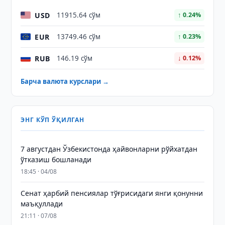
USD
11915.64 сўм
↑ 0.24%
EUR
13749.46 сўм
↑ 0.23%
RUB
146.19 сўм
↓ 0.12%
Барча валюта курслари →
ЭНГ КЎП ЎҚИЛГАН
7 августдан Ўзбекистонда ҳайвонларни рўйхатдан
ўтказиш бошланади
18:45 · 04/08
Сенат ҳарбий пенсиялар тўғрисидаги янги қонунни
маъқуллади
21:11 · 07/08