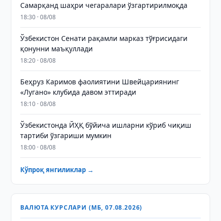
Самарқанд шаҳри чегаралари ўзгартирилмоқда
18:30 · 08/08
Ўзбекистон Сенати рақамли марказ тўғрисидаги
қонунни маъқуллади
18:20 · 08/08
Беҳруз Каримов фаолиятини Швейцариянинг
«Лугано» клубида давом эттиради
18:10 · 08/08
Ўзбекистонда ЙҲҚ бўйича ишларни кўриб чиқиш
тартиби ўзгариши мумкин
18:00 · 08/08
Кўпроқ янгиликлар →
ВАЛЮТА КУРСЛАРИ (МБ, 07.08.2026)