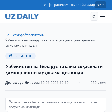
Инфографика
Махсус лойиҳалар
Ўз
Бош саҳифа
Ўзбекистон
›
›
Ўзбекистон ва Беларус таълим соҳасидаги ҳамкорликни
муҳокама қилишди
ЎЗБЕКИСТОН
Ўзбекистон ва Беларус таълим соҳасидаги
ҳамкорликни муҳокама қилишди
Дилафруз Ниязова
·
10.06.2026
·
19:10
·
250 views
Ўзбекистон ва Беларус таълим соҳасидаги ҳамкорликни
муҳокама қилишди