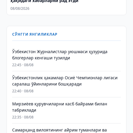
ҳақидаги хабарларни рад этди
08/08/2026
СЎНГГИ ЯНГИЛИКЛАР
Ўзбекистон Журналистлар уюшмаси ҳузурида
блогерлар кенгаши тузилди
22:45 · 08/08
Ўзбекистонлик ҳакамлар Осиё Чемпионлар лигаси
саралаш ўйинларини бошқаради
22:40 · 08/08
Мирзиёев қурувчиларни касб байрами билан
табриклади
22:35 · 08/08
Самарқанд вилоятининг айрим туманлари ва