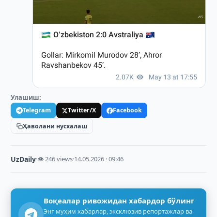
Улашиш:
Telegram
Twitter/X
Facebook
Ҳаволани нусхалаш
UzDaily
·
👁 246 views
·
14.05.2026 · 09:46
Воқеалар ривожидан хабардор бўлинг
Энг муҳим хабарлар, эксклюзив репортажлар ва