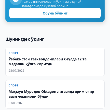
тезкор янгиликларни ўзингизга қулай
платформада кузатиб боринг.
Обуна бўлинг
Шунингдек ўқинг
СПОРТ
Ўзбекистон таэквондочилари Сеулда 12 та
медални қўлга киритди
28/07/2026
СПОРТ
Маҳмуд Муродов Oktagon лигасида ярим оғир
вазн чемпиони бўлди
03/08/2026