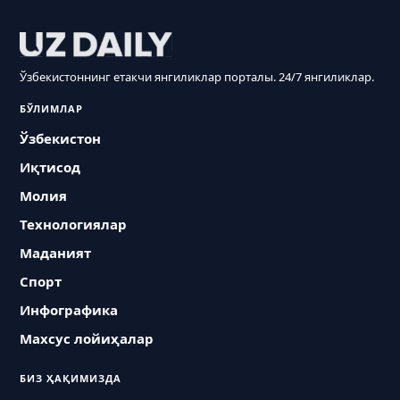
Ўзбекистоннинг етакчи янгиликлар порталы. 24/7 янгиликлар.
БЎЛИМЛАР
Ўзбекистон
Иқтисод
Молия
Технологиялар
Маданият
Спорт
Инфографика
Махсус лойиҳалар
БИЗ ҲАҚИМИЗДА