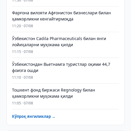
11:30 · 07/08
Фарғона вилояти Афғонистон бизнеслари билан
ҳамкорликни кенгайтирмоқда
11:20 · 07/08
Ўзбекистон Cadila Pharmaceuticals билан янги
лойиҳаларни муҳокама қилди
11:15 · 07/08
Ўзбекистондан Вьетнамга туристлар оқими 44,7
фоизга ошди
11:10 · 07/08
Тошкент фонд биржаси Regnology билан
ҳамкорликни муҳокама қилди
11:05 · 07/08
Кўпроқ янгиликлар →