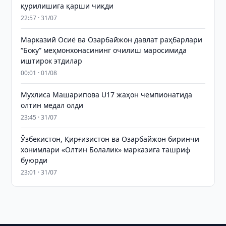
қурилишига қарши чиқди
22:57 · 31/07
Марказий Осиё ва Озарбайжон давлат раҳбарлари
“Боку” меҳмонхонасининг очилиш маросимида
иштирок этдилар
00:01 · 01/08
Мухлиса Машарипова U17 жаҳон чемпионатида
олтин медал олди
23:45 · 31/07
Ўзбекистон, Қирғизистон ва Озарбайжон биринчи
хонимлари «Олтин Болалик» марказига ташриф
буюрди
23:01 · 31/07