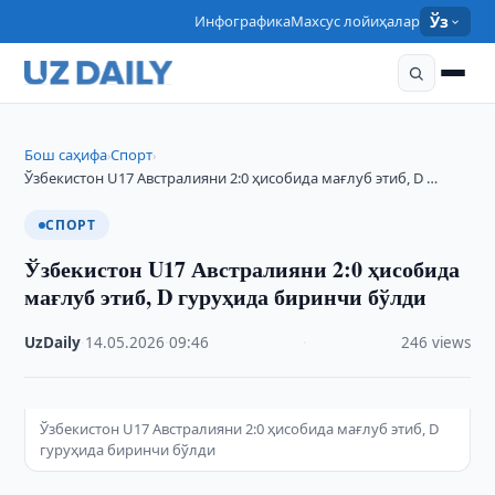
Инфографика
Махсус лойиҳалар
Ўз
Бош саҳифа
Спорт
›
›
Ўзбекистон U17 Австралияни 2:0 ҳисобида мағлуб этиб, D …
СПОРТ
Ўзбекистон U17 Австралияни 2:0 ҳисобида
мағлуб этиб, D гуруҳида биринчи бўлди
UzDaily
·
14.05.2026
·
09:46
·
246 views
Ўзбекистон U17 Австралияни 2:0 ҳисобида мағлуб этиб, D
гуруҳида биринчи бўлди