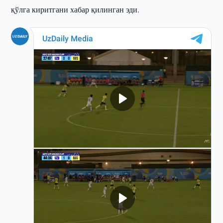
қўлга киритгани хабар қилинган эди.