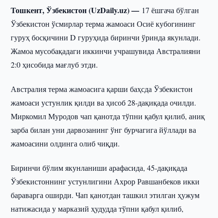
Тошкент, Ўзбекистон (UzDaily.uz) —
17 ёшгача бўлган
Ўзбекистон ўсмирлар терма жамоаси Осиё кубогининг
гуруҳ босқичини D гуруҳида биринчи ўринда якунлади.
Жамоа мусобақадаги иккинчи учрашувида Австралияни
2:0 ҳисобида мағлуб этди.
Австралия терма жамоасига қарши баҳсда Ўзбекистон
жамоаси устунлик қилди ва ҳисоб 28-дақиқада очилди.
Миркомил Муродов чап қанотда тўпни қабул қилиб, аниқ
зарба билан уни дарвозанинг ўнг бурчагига йўллади ва
жамоасини олдинга олиб чиқди.
Биринчи бўлим якунланиши арафасида, 45-дақиқада
Ўзбекистоннинг устунлигини Ахрор Равшанбеков икки
бараварга оширди. Чап қанотдан ташкил этилган ҳужум
натижасида у марказий ҳудудда тўпни қабул қилиб,