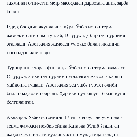
тахминан олти-етти метр масофадан дарвозага аниқ зарба
берди.
Гуруҳ босқичи якунларига кўра, Ўзбекистон терма
жамоаси олти очко тўплаб, D гуруҳида биринчи ўринни
эгаллади. Австралия жамоаси уч очко билан иккинчи
поғонадан жой олди.
Турнирнинг чорак финалида Ўзбекистон терма жамоаси
C гуруҳида иккинчи ўринни эгаллаган жамоага қарши
майдонга тушади. Австралия эса ушбу гуруҳ ғолиби
билан баҳс олиб боради. Ҳар икки учрашув 16 май кунига
белгиланган.
Аввалроқ Ўзбекистоннинг 17 ёшгача бўлган ўсмирлар
терма жамоаси ноябрь ойида Қатарда бўлиб ўтадиган
жаҳон чемпионати йўлланмасини муддатидан олдин