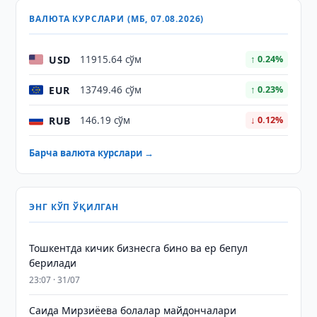
ВАЛЮТА КУРСЛАРИ (МБ, 07.08.2026)
USD
11915.64 сўм
↑ 0.24%
EUR
13749.46 сўм
↑ 0.23%
RUB
146.19 сўм
↓ 0.12%
Барча валюта курслари →
ЭНГ КЎП ЎҚИЛГАН
Тошкентда кичик бизнесга бино ва ер бепул
берилади
23:07 · 31/07
Саида Мирзиёева болалар майдончалари