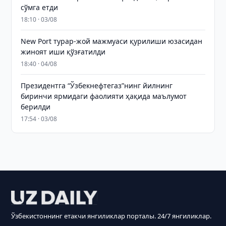
сўмга етди
18:10 · 03/08
New Port турар-жой мажмуаси қурилиши юзасидан
жиноят иши қўзғатилди
18:40 · 04/08
Президентга “Ўзбекнефтегаз”нинг йилнинг
биринчи ярмидаги фаолияти ҳақида маълумот
берилди
17:54 · 03/08
Ўзбекистоннинг етакчи янгиликлар порталы. 24/7 янгиликлар.