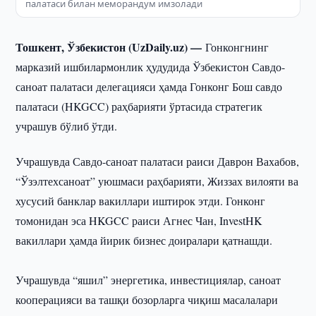
палатаси билан меморандум имзолади
Тошкент, Ўзбекистон (UzDaily.uz) —
Гонконгнинг
марказий ишбилармонлик ҳудудида Ўзбекистон Савдо-
саноат палатаси делегацияси ҳамда Гонконг Бош савдо
палатаси (HKGCC) раҳбарияти ўртасида стратегик
учрашув бўлиб ўтди.
Учрашувда Савдо-саноат палатаси раиси Даврон Вахабов,
“Ўзэлтехсаноат” уюшмаси раҳбарияти, Жиззах вилояти ва
хусусий банклар вакиллари иштирок этди. Гонконг
томонидан эса HKGCC раиси Агнес Чан, InvestHK
вакиллари ҳамда йирик бизнес доиралари қатнашди.
Учрашувда “яшил” энергетика, инвестициялар, саноат
кооперацияси ва ташқи бозорларга чиқиш масалалари