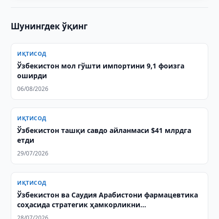
Шунингдек ўқинг
ИҚТИСОД
Ўзбекистон мол гўшти импортини 9,1 фоизга
оширди
06/08/2026
ИҚТИСОД
Ўзбекистон ташқи савдо айланмаси $41 млрдга
етди
29/07/2026
ИҚТИСОД
Ўзбекистон ва Саудия Арабистони фармацевтика
соҳасида стратегик ҳамкорликни
кенгайтирмоқда
28/07/2026