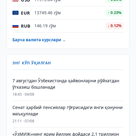
EUR
13749.46 сўм
↑ 0.23%
RUB
146.19 сўм
↓ 0.12%
Барча валюта курслари →
ЭНГ КЎП ЎҚИЛГАН
7 августдан Ўзбекистонда ҳайвонларни рўйхатдан
ўтказиш бошланади
18:45 · 04/08
Сенат ҳарбий пенсиялар тўғрисидаги янги қонунни
маъқуллади
21:11 · 07/08
«ЎзМИЖ»нинг ярим йиллик фойдаси 2,1 триллион