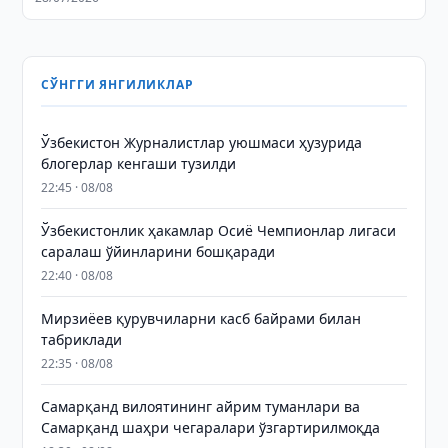
СЎНГГИ ЯНГИЛИКЛАР
Ўзбекистон Журналистлар уюшмаси ҳузурида
блогерлар кенгаши тузилди
22:45 · 08/08
Ўзбекистонлик ҳакамлар Осиё Чемпионлар лигаси
саралаш ўйинларини бошқаради
22:40 · 08/08
Мирзиёев қурувчиларни касб байрами билан
табриклади
22:35 · 08/08
Самарқанд вилоятининг айрим туманлари ва
Самарқанд шаҳри чегаралари ўзгартирилмоқда