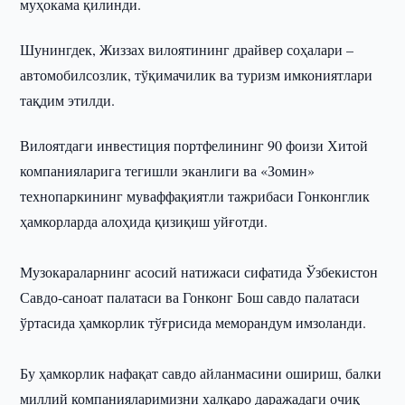
муҳокама қилинди.
Шунингдек, Жиззах вилоятининг драйвер соҳалари –
автомобилсозлик, тўқимачилик ва туризм имкониятлари
тақдим этилди.
Вилоятдаги инвестиция портфелининг 90 фоизи Хитой
компанияларига тегишли эканлиги ва «Зомин»
технопаркининг муваффақиятли тажрибаси Гонконглик
ҳамкорларда алоҳида қизиқиш уйғотди.
Музокараларнинг асосий натижаси сифатида Ўзбекистон
Савдо-саноат палатаси ва Гонконг Бош савдо палатаси
ўртасида ҳамкорлик тўғрисида меморандум имзоланди.
Бу ҳамкорлик нафақат савдо айланмасини ошириш, балки
миллий компанияларимизни халқаро даражадаги очиқ