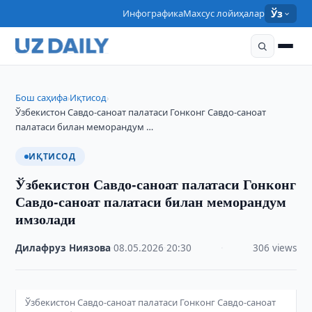
Инфографика
Махсус лойиҳалар
Ўз
Бош саҳифа
Иқтисод
›
›
Ўзбекистон Савдо-саноат палатаси Гонконг Савдо-саноат
палатаси билан меморандум …
ИҚТИСОД
Ўзбекистон Савдо-саноат палатаси Гонконг
Савдо-саноат палатаси билан меморандум
имзолади
Дилафруз Ниязова
·
08.05.2026
·
20:30
·
306 views
Ўзбекистон Савдо-саноат палатаси Гонконг Савдо-саноат