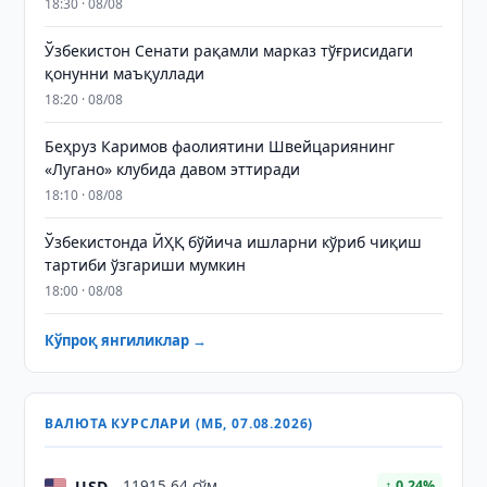
18:30 · 08/08
Ўзбекистон Сенати рақамли марказ тўғрисидаги
қонунни маъқуллади
18:20 · 08/08
Беҳруз Каримов фаолиятини Швейцариянинг
«Лугано» клубида давом эттиради
18:10 · 08/08
Ўзбекистонда ЙҲҚ бўйича ишларни кўриб чиқиш
тартиби ўзгариши мумкин
18:00 · 08/08
Кўпроқ янгиликлар →
ВАЛЮТА КУРСЛАРИ (МБ, 07.08.2026)
USD
11915.64 сўм
↑ 0.24%