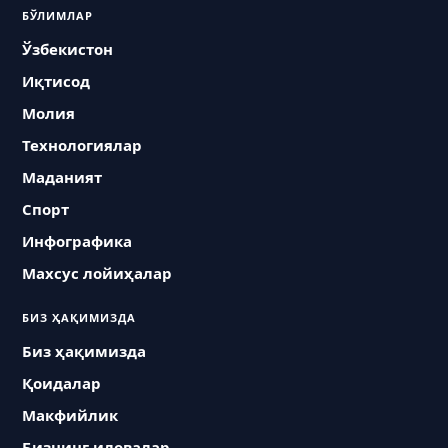
БЎЛИМЛАР
Ўзбекистон
Иқтисод
Молия
Технологиялар
Маданият
Спорт
Инфографика
Махсус лойиҳалар
БИЗ ҲАҚИМИЗДА
Биз ҳақимизда
Қоидалар
Макфийлик
Бизнинг иловалар