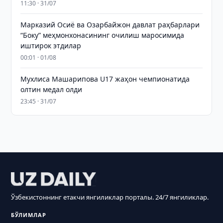
11:30 · 31/07
Марказий Осиё ва Озарбайжон давлат раҳбарлари
“Боку” меҳмонхонасининг очилиш маросимида
иштирок этдилар
00:01 · 01/08
Мухлиса Машарипова U17 жаҳон чемпионатида
олтин медал олди
23:45 · 31/07
Ўзбекистоннинг етакчи янгиликлар порталы. 24/7 янгиликлар.
БЎЛИМЛАР