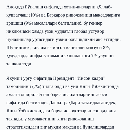
Алоҳида йўналиш сифатида хотин-қизларни қўллаб-
қувватлаш (10%) ва Барқарор ривожланиш мақсадларига
эришиш (9%) масалалари белгиланиб, бу гендер
инклюзияси ҳамда узоқ муддатли глобал устувор
йўналишлар ўртасидаги узвий боғлиқликни акс эттирди.
Шунингдек, таълим ва инсон капитали мавзуси 8%,
ҳудудларда инфратузилмани яхшилаш эса 7% улушни
ташкил этди.
Якуний урғу сифатида Президент “Инсон қадри”
тамойилини (7%) тилга олди ва уни Янги Ўзбекистонда
амалга оширилаётган барча ислоҳотларнинг асоси
сифатида белгилади. Давлат раҳбари таъкидлаганидек,
Янги Ўзбекистондаги барча ислоҳотлар инсон қадрига
таянади, у мамлакатнинг янги ривожланиш
стратегиясидаги энг муҳим мақсад ва йўналишлардан