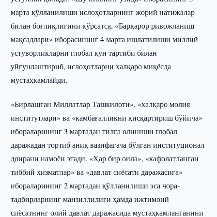
марта қўлланилиши ислоҳотларнинг жорий натижалар
билан боғлиқлигини кўрсатса, «Барқарор ривожланиш
мақсадлари» иборасининг 4 марта ишлатилиши миллий
устуворликларни глобал кун тартиби билан
уйғунлаштириб, ислоҳотларни халқаро миқёсда
мустаҳкамлайди.
«Бирлашган Миллатлар Ташкилоти», «халқаро молия
институтлари» ва «камбағалликни қисқартириш бўйича»
ибораларининг 3 мартадан тилга олиниши глобал
даражадан тортиб аниқ вазифагача бўлган институционал
доирани намоён этади. «Ҳар бир оила», «кафолатланган
тиббий хизматлар» ва «давлат сиёсати даражасига»
ибораларининг 2 мартадан қўлланилиши эса чора-
тадбирларнинг манзиллилиги ҳамда ижтимоий
сиёсатнинг олий давлат даражасида мустаҳкамланганини