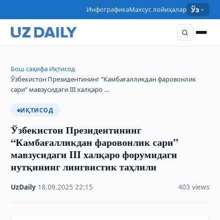
Инфографика
Махсус лойиҳалар
Ўз
Бош саҳифа
Иқтисод
›
›
Ўзбекистон Президентининг “Камбағалликдан фаровонлик
сари” мавзусидаги III халқаро …
ИҚТИСОД
Ўзбекистон Президентининг
“Камбағалликдан фаровонлик сари”
мавзусидаги III халқаро форумидаги
нутқининг лингвистик таҳлили
UzDaily
·
18.09.2025
·
22:15
·
403 views