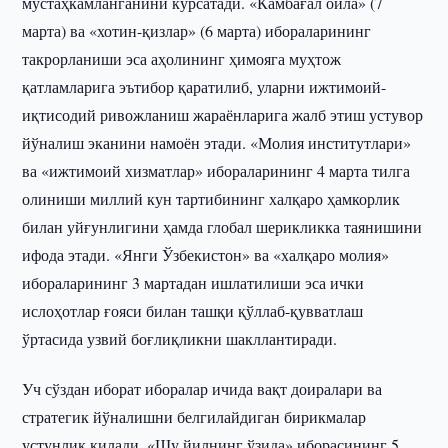
мустаҳкамланганини кўрсатади. «Камбағал оила» (7
марта) ва «хотин-қизлар» (6 марта) ибораларининг
такрорланиши эса аҳолининг ҳимояга муҳтож
қатламларига эътибор қаратилиб, уларни ижтимоий-
иқтисодий ривожланиш жараёнларига жалб этиш устувор
йўналиш эканини намоён этади. «Молия институтлари»
ва «ижтимоий хизматлар» ибораларининг 4 марта тилга
олиниши миллий кун тартибининг халқаро ҳамкорлик
билан уйғунлигини ҳамда глобал шерикликка таянишини
ифода этади. «Янги Ўзбекистон» ва «халқаро молия»
ибораларининг 3 мартадан ишлатилиши эса ички
ислоҳотлар ғояси билан ташқи қўллаб-қувватлаш
ўртасида узвий боғлиқликни шакллантиради.
Уч сўздан иборат иборалар ичида вақт доиралари ва
стратегик йўналишни белгилайдиган бирикмалар
устунлик қилади. «Шу йилнинг ўзида» иборасининг 5