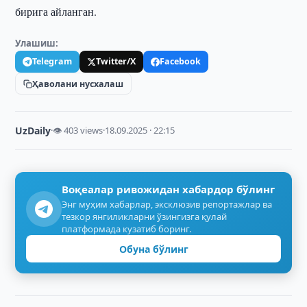
бирига айланган.
Улашиш:
Telegram
Twitter/X
Facebook
Ҳаволани нусхалаш
UzDaily
·
👁 403 views
·
18.09.2025 · 22:15
Воқеалар ривожидан хабардор бўлинг
Энг муҳим хабарлар, эксклюзив репортажлар ва
тезкор янгиликларни ўзингизга қулай
платформада кузатиб боринг.
Обуна бўлинг