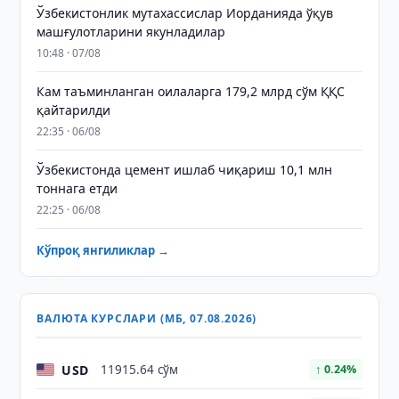
Ўзбекистонлик мутахассислар Иорданияда ўқув
машғулотларини якунладилар
10:48 · 07/08
Кам таъминланган оилаларга 179,2 млрд сўм ҚҚС
қайтарилди
22:35 · 06/08
Ўзбекистонда цемент ишлаб чиқариш 10,1 млн
тоннага етди
22:25 · 06/08
Кўпроқ янгиликлар →
ВАЛЮТА КУРСЛАРИ (МБ, 07.08.2026)
USD
11915.64 сўм
↑ 0.24%