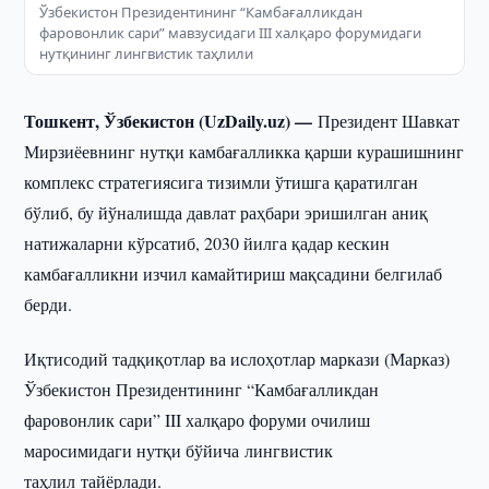
Ўзбекистон Президентининг “Камбағалликдан
фаровонлик сари” мавзусидаги III халқаро форумидаги
нутқининг лингвистик таҳлили
Тошкент, Ўзбекистон (UzDaily.uz) —
Президент Шавкат
Мирзиёевнинг нутқи камбағалликка қарши курашишнинг
комплекс стратегиясига тизимли ўтишга қаратилган
бўлиб, бу йўналишда давлат раҳбари эришилган аниқ
натижаларни кўрсатиб, 2030 йилга қадар кескин
камбағалликни изчил камайтириш мақсадини белгилаб
берди.
Иқтисодий тадқиқотлар ва ислоҳотлар маркази (Марказ)
Ўзбекистон Президентининг “Камбағалликдан
фаровонлик сари” III халқаро форуми очилиш
маросимидаги нутқи бўйича лингвистик
таҳлил тайёрлади.