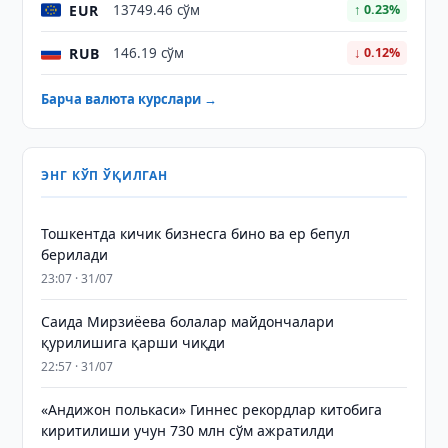
EUR
13749.46 сўм
↑ 0.23%
RUB
146.19 сўм
↓ 0.12%
Барча валюта курслари →
ЭНГ КЎП ЎҚИЛГАН
Тошкентда кичик бизнесга бино ва ер бепул
берилади
23:07 · 31/07
Саида Мирзиёева болалар майдончалари
қурилишига қарши чиқди
22:57 · 31/07
«Андижон полькаси» Гиннес рекордлар китобига
киритилиши учун 730 млн сўм ажратилди