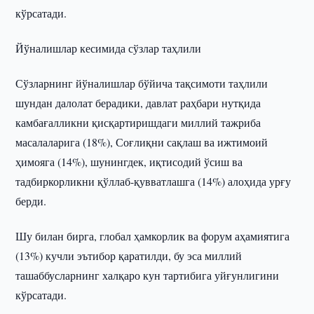
кўрсатади.
Йўналишлар кесимида сўзлар таҳлили
Сўзларнинг йўналишлар бўйича тақсимоти таҳлили
шундан далолат берадики, давлат раҳбари нутқида
камбағалликни қисқартиришдаги миллий тажриба
масалаларига (18%), Соғлиқни сақлаш ва ижтимоий
ҳимояга (14%), шунингдек, иқтисодий ўсиш ва
тадбиркорликни қўллаб-қувватлашга (14%) алоҳида урғу
берди.
Шу билан бирга, глобал ҳамкорлик ва форум аҳамиятига
(13%) кучли эътибор қаратилди, бу эса миллий
ташаббусларнинг халқаро кун тартибига уйғунлигини
кўрсатади.