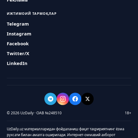
ИЖТИМОИЙ ТАРМОҚЛАР
Telegram
Instagram
Facebook
Twitter/X
LinkedIn
© 2026 UzDaily · ОАВ №248510
18+
UzDaily.uz материалларидан фойдаланиш фақат таҳририятнинг ёзма
рухсати билан амалга оширилади. Интернет-оммавий ахборот