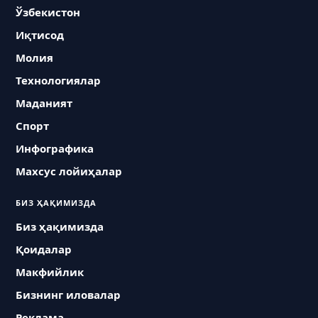
Ўзбекистон
Иқтисод
Молия
Технологиялар
Маданият
Спорт
Инфографика
Махсус лойиҳалар
БИЗ ҲАҚИМИЗДА
Биз ҳақимизда
Қоидалар
Макфийлик
Бизнинг иловалар
Реклама