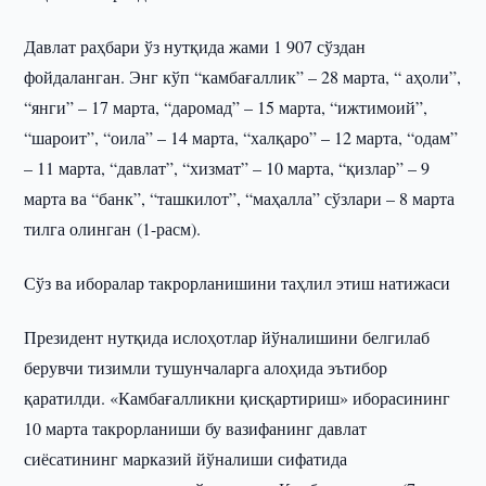
Давлат раҳбари ўз нутқида жами 1 907 сўздан
фойдаланган. Энг кўп “камбағаллик” – 28 марта, “ аҳоли”,
“янги” – 17 марта, “даромад” – 15 марта, “ижтимоий”,
“шароит”, “оила” – 14 марта, “халқаро” – 12 марта, “одам”
– 11 марта, “давлат”, “хизмат” – 10 марта, “қизлар” – 9
марта ва “банк”, “ташкилот”, “маҳалла” сўзлари – 8 марта
тилга олинган (1-расм).
Сўз ва иборалар такрорланишини таҳлил этиш натижаси
Президент нутқида ислоҳотлар йўналишини белгилаб
берувчи тизимли тушунчаларга алоҳида эътибор
қаратилди. «Камбағалликни қисқартириш» иборасининг
10 марта такрорланиши бу вазифанинг давлат
сиёсатининг марказий йўналиши сифатида