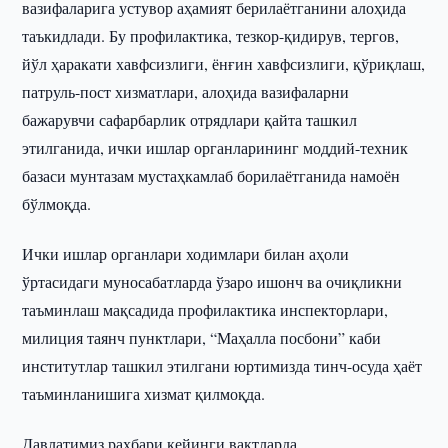
вазифаларига устувор аҳамият берилаётганини алоҳида
таъкидлади. Бу профилактика, тезкор-қидирув, тергов,
йўл ҳаракати хавфсизлиги, ёнғин хавфсизлиги, қўриқлаш,
патруль-пост хизматлари, алоҳида вазифаларни
бажарувчи сафарбарлик отрядлари қайта ташкил
этилганида, ички ишлар органларининг моддий-техник
базаси мунтазам мустаҳкамлаб борилаётганида намоён
бўлмоқда.
Ички ишлар органлари ходимлари билан аҳоли
ўртасидаги муносабатларда ўзаро ишонч ва очиқликни
таъминлаш мақсадида профилактика инспекторлари,
милиция таянч пунктлари, “Маҳалла посбони” каби
институтлар ташкил этилгани юртимизда тинч-осуда ҳаёт
таъминланишига хизмат қилмоқда.
Давлатимиз раҳбари кейинги вақтларда