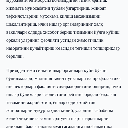
хизматга муносабатни тубдан ўзгартириш, жиноят
тафсилотларини муҳокама қилиш механизмини
шакллантириш, ички ишлар органларининг халқ
вакиллари олдида ҳисобот бериш тизимини йўлга қўйиш
орқали уларнинг фаолияти устидан жамоатчилик
назоратини кучайтириш юзасидан тегишли топшириқлар
берилди.
Президентимиз ички ишлар органлари қуйи бўғин
бўлинмалари, милиция таянч пунктлари ва профилактика
инспекторлари фаолияти самарадорлигини ошириш, ички
ишлар бўлимлари фаолиятини рейтинг орқали баҳолаш
тизимини жорий этиш, ёшлар содир этаётган
жиноятларни чуқур таҳлил қилиб, уларнинг сабаби ва
келиб чиқишига замин яратувчи шарт-шароитларни
аниқлаш, барча таълим муассасаларига профилактика