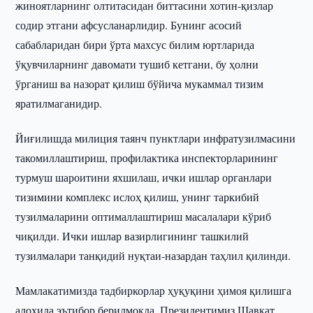
жиноятларнинг олтитасидан биттасини хотин-қизлар
содир этгани афсусланарлидир. Бунинг асосий
сабабларидан бири ўрта махсус билим юртларида
ўқувчиларнинг давомати тушиб кетгани, бу ҳолни
ўрганиш ва назорат қилиш бўйича мукаммал тизим
яратилмаганидир.
Йиғилишда милиция таянч пунктлари инфратузилмасини
такомиллаштириш, профилактика инспекторларининг
турмуш шароитини яхшилаш, ички ишлар органлари
тизимини комплекс ислоҳ қилиш, унинг таркибий
тузилмаларини оптималлаштириш масалалари кўриб
чиқилди. Ички ишлар вазирлигининг ташкилий
тузилмалари танқидий нуқтаи-назардан таҳлил қилинди.
Мамлакатимизда тадбиркорлар ҳуқуқини ҳимоя қилишга
алоҳида эътибор берилмоқда. Президентимиз Шавкат