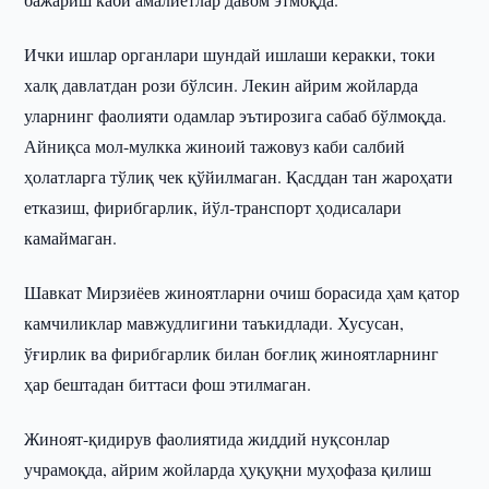
Ички ишлар органлари шундай ишлаши керакки, токи
халқ давлатдан рози бўлсин. Лекин айрим жойларда
уларнинг фаолияти одамлар эътирозига сабаб бўлмоқда.
Айниқса мол-мулкка жиноий тажовуз каби салбий
ҳолатларга тўлиқ чек қўйилмаган. Қасддан тан жароҳати
етказиш, фирибгарлик, йўл-транспорт ҳодисалари
камаймаган.
Шавкат Мирзиёев жиноятларни очиш борасида ҳам қатор
камчиликлар мавжудлигини таъкидлади. Хусусан,
ўғирлик ва фирибгарлик билан боғлиқ жиноятларнинг
ҳар бештадан биттаси фош этилмаган.
Жиноят-қидирув фаолиятида жиддий нуқсонлар
учрамоқда, айрим жойларда ҳуқуқни муҳофаза қилиш