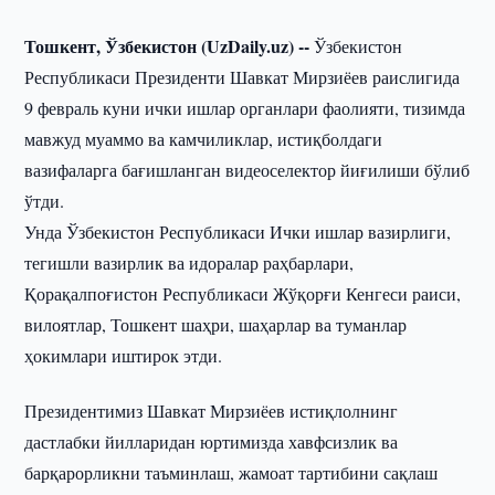
Тошкент, Ўзбекистон (UzDaily.uz) --
Ўзбекистон
Республикаси Президенти Шавкат Мирзиёев раислигида
9 февраль куни ички ишлар органлари фаолияти, тизимда
мавжуд муаммо ва камчиликлар, истиқболдаги
вазифаларга бағишланган видеоселектор йиғилиши бўлиб
ўтди.
Унда Ўзбекистон Республикаси Ички ишлар вазирлиги,
тегишли вазирлик ва идоралар раҳбарлари,
Қорақалпоғистон Республикаси Жўқорғи Кенгеси раиси,
вилоятлар, Тошкент шаҳри, шаҳарлар ва туманлар
ҳокимлари иштирок этди.
Президентимиз Шавкат Мирзиёев истиқлолнинг
дастлабки йилларидан юртимизда хавфсизлик ва
барқарорликни таъминлаш, жамоат тартибини сақлаш