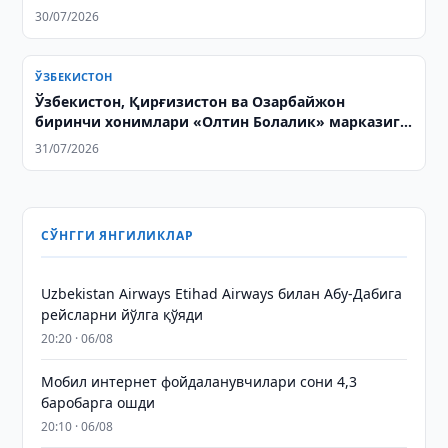
30/07/2026
ЎЗБЕКИСТОН
Ўзбекистон, Қирғизистон ва Озарбайжон
биринчи хонимлари «Олтин Болалик» марказига
ташриф буюрди
31/07/2026
СЎНГГИ ЯНГИЛИКЛАР
Uzbekistan Airways Etihad Airways билан Абу-Дабига
рейсларни йўлга қўяди
20:20 · 06/08
Мобил интернет фойдаланувчилари сони 4,3
баробарга ошди
20:10 · 06/08