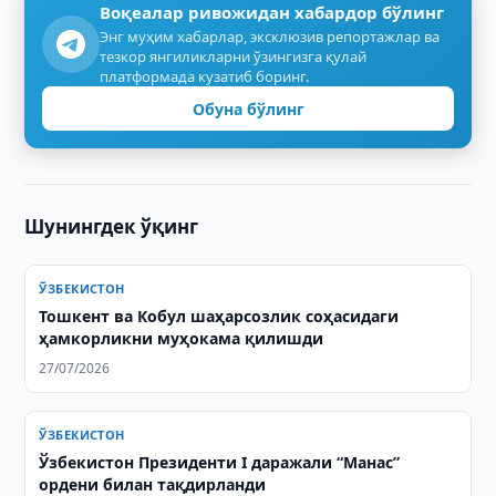
Воқеалар ривожидан хабардор бўлинг
Энг муҳим хабарлар, эксклюзив репортажлар ва
тезкор янгиликларни ўзингизга қулай
платформада кузатиб боринг.
Обуна бўлинг
Шунингдек ўқинг
ЎЗБЕКИСТОН
Тошкент ва Кобул шаҳарсозлик соҳасидаги
ҳамкорликни муҳокама қилишди
27/07/2026
ЎЗБЕКИСТОН
Ўзбекистон Президенти I даражали “Манас”
ордени билан тақдирланди