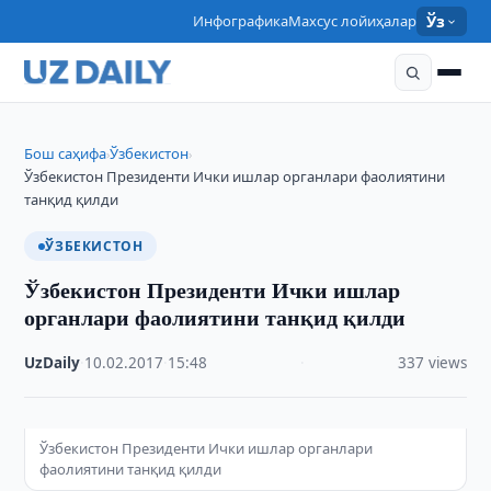
Инфографика
Махсус лойиҳалар
Ўз
Бош саҳифа
Ўзбекистон
›
›
Ўзбекистон Президенти Ички ишлар органлари фаолиятини
танқид қилди
ЎЗБЕКИСТОН
Ўзбекистон Президенти Ички ишлар
органлари фаолиятини танқид қилди
UzDaily
·
10.02.2017
·
15:48
·
337 views
Ўзбекистон Президенти Ички ишлар органлари
фаолиятини танқид қилди