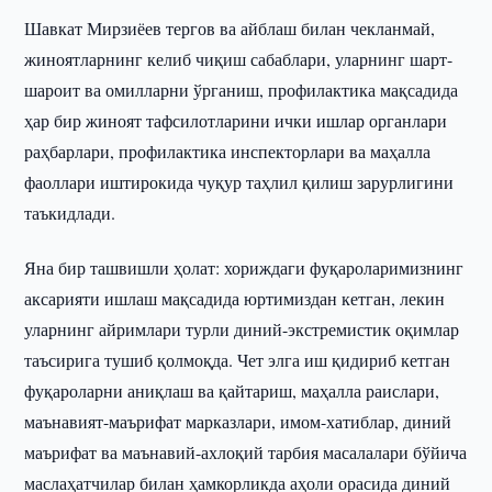
Шавкат Мирзиёев тергов ва айблаш билан чекланмай,
жиноятларнинг келиб чиқиш сабаблари, уларнинг шарт-
шароит ва омилларни ўрганиш, профилактика мақсадида
ҳар бир жиноят тафсилотларини ички ишлар органлари
раҳбарлари, профилактика инспекторлари ва маҳалла
фаоллари иштирокида чуқур таҳлил қилиш зарурлигини
таъкидлади.
Яна бир ташвишли ҳолат: хориждаги фуқароларимизнинг
аксарияти ишлаш мақсадида юртимиздан кетган, лекин
уларнинг айримлари турли диний-экстремистик оқимлар
таъсирига тушиб қолмоқда. Чет элга иш қидириб кетган
фуқароларни аниқлаш ва қайтариш, маҳалла раислари,
маънавият-маърифат марказлари, имом-хатиблар, диний
маърифат ва маънавий-ахлоқий тарбия масалалари бўйича
маслаҳатчилар билан ҳамкорликда аҳоли орасида диний