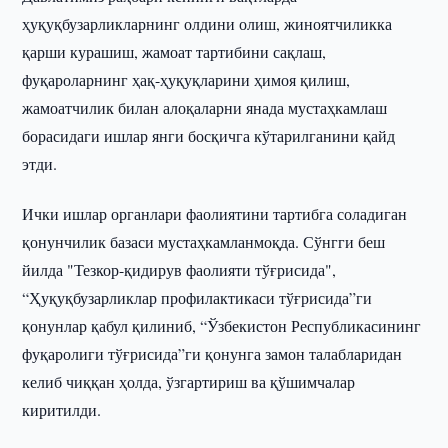
ҳуқуқбузарликларнинг олдини олиш, жиноятчиликка
қарши курашиш, жамоат тартибини сақлаш,
фуқароларнинг ҳақ-ҳуқуқларини ҳимоя қилиш,
жамоатчилик билан алоқаларни янада мустаҳкамлаш
борасидаги ишлар янги босқичга кўтарилганини қайд
этди.
Ички ишлар органлари фаолиятини тартибга соладиган
қонунчилик базаси мустаҳкамланмоқда. Сўнгги беш
йилда "Тезкор-қидирув фаолияти тўғрисида",
“Ҳуқуқбузарликлар профилактикаси тўғрисида”ги
қонунлар қабул қилиниб, “Ўзбекистон Республикасининг
фуқаролиги тўғрисида”ги қонунга замон талабларидан
келиб чиққан ҳолда, ўзгартириш ва қўшимчалар
киритилди.