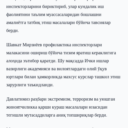
инспекторларини бириктириб, улар кундалик иш
фаолиятини таълим муассасаларидан бошлашни
амалиётга татбиқ этиш масалалари бўйича тавсиялар
берди.
Шавкат Мирзиёев профилактика инспекторлари
малакасини ошириш бўйича тизим яратиш кераклигига
алоҳида эътибор қаратди. Шу мақсадда Ички ишлар
вазирлиги академияси ва вилоятлардаги олий ўқув
юртлари билан ҳамкорликда махсус курслар ташкил этиш
зарурлиги таъкидланди.
Давлатимиз раҳбари экстремизм, терроризм ва уюшган
жиноятчиликка қарши кураш масалалари юзасидан
тегишли мутасаддиларга аниқ топшириқлар берди.