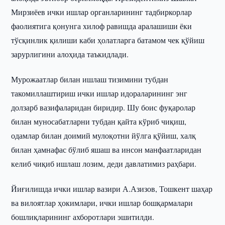
Мирзиёев ички ишлар органларининг тадбиркорлар
фаолиятига қонунга хилоф равишда аралашиши ёки
тўсқинлик қилиши каби ҳолатларга батамом чек қўйиш
зарурлигини алоҳида таъкидлади.
Мурожаатлар билан ишлаш тизимини тубдан
такомиллаштириш ички ишлар идораларининг энг
долзарб вазифаларидан биридир. Шу боис фуқаролар
билан муносабатларни тубдан қайта кўриб чиқиш,
одамлар билан доимий мулоқотни йўлга қўйиш, халқ
билан ҳамнафас бўлиб яшаш ва инсон манфаатларидан
келиб чиқиб ишлаш лозим, деди давлатимиз раҳбари.
Йиғилишда ички ишлар вазири А.Азизов, Тошкент шаҳар
ва вилоятлар ҳокимлари, ички ишлар бошқармалари
бошлиқларининг ахборотлари эшитилди.