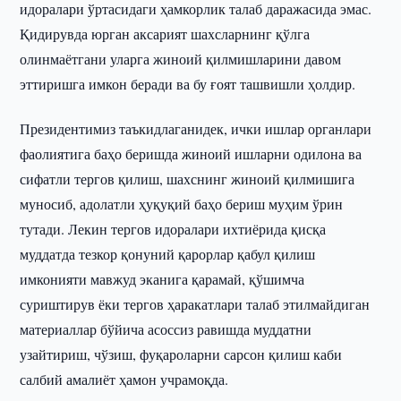
идоралари ўртасидаги ҳамкорлик талаб даражасида эмас.
Қидирувда юрган аксарият шахсларнинг қўлга
олинмаётгани уларга жиноий қилмишларини давом
эттиришга имкон беради ва бу ғоят ташвишли ҳолдир.
Президентимиз таъкидлаганидек, ички ишлар органлари
фаолиятига баҳо беришда жиноий ишларни одилона ва
сифатли тергов қилиш, шахснинг жиноий қилмишига
муносиб, адолатли ҳуқуқий баҳо бериш муҳим ўрин
тутади. Лекин тергов идоралари ихтиёрида қисқа
муддатда тезкор қонуний қарорлар қабул қилиш
имконияти мавжуд эканига қарамай, қўшимча
суриштирув ёки тергов ҳаракатлари талаб этилмайдиган
материаллар бўйича асоссиз равишда муддатни
узайтириш, чўзиш, фуқароларни сарсон қилиш каби
салбий амалиёт ҳамон учрамоқда.