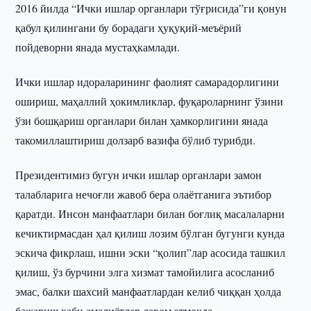
2016 йилда “Ички ишлар органлари тўғрисида”ги қонун
қабул қилингани бу борадаги ҳуқуқий-меъёрий
пойдеворни янада мустаҳкамлади.
Ички ишлар идораларининг фаолият самарадорлигини
ошириш, маҳаллий ҳокимликлар, фуқароларнинг ўзини
ўзи бошқариш органлари билан ҳамкорлигини янада
такомиллаштириш долзарб вазифа бўлиб турибди.
Президентимиз бугун ички ишлар органлари замон
талабларига нечоғли жавоб бера олаётганига эътибор
қаратди. Инсон манфаатлари билан боғлиқ масалаларни
кечиктирмасдан ҳал қилиш лозим бўлган бугунги кунда
эскича фикрлаш, ишни эски “қолип”лар асосида ташкил
қилиш, ўз бурчини элга хизмат тамойилига асосланиб
эмас, балки шахсий манфаатлардан келиб чиққан ҳолда
бажариш каби амалиётлар давом этмоқда.