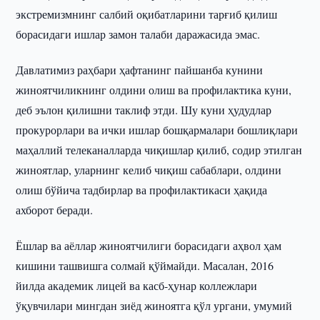
экстремизмнинг салбий оқибатларини тарғиб қилиш
борасидаги ишлар замон талаби даражасида эмас.
Давлатимиз раҳбари ҳафтанинг пайшанба кунини
жиноятчиликнинг олдини олиш ва профилактика куни,
деб эълон қилишни таклиф этди. Шу куни ҳудудлар
прокурорлари ва ички ишлар бошқармалари бошлиқлари
маҳаллий телеканалларда чиқишлар қилиб, содир этилган
жиноятлар, уларнинг келиб чиқиш сабаблари, олдини
олиш бўйича тадбирлар ва профилактикаси ҳақида
ахборот беради.
Ёшлар ва аёллар жиноятчилиги борасидаги аҳвол ҳам
кишини ташвишга солмай қўймайди. Масалан, 2016
йилда академик лицей ва касб-ҳунар коллежлари
ўқувчилари мингдан зиёд жиноятга қўл ургани, умумий