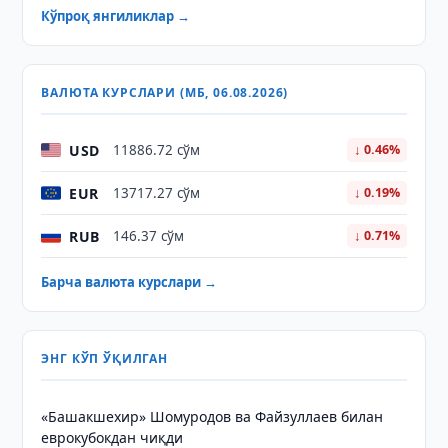
Кўпроқ янгиликлар →
ВАЛЮТА КУРСЛАРИ (МБ, 06.08.2026)
USD
11886.72 сўм
↓ 0.46%
EUR
13717.27 сўм
↓ 0.19%
RUB
146.37 сўм
↓ 0.71%
Барча валюта курслари →
ЭНГ КЎП ЎҚИЛГАН
«Башакшехир» Шомуродов ва Файзуллаев билан
еврокубокдан чиқди