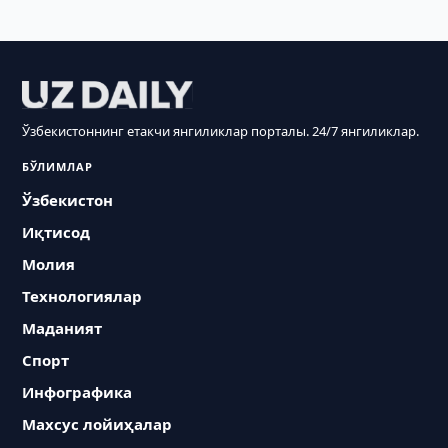
Ўзбекистоннинг етакчи янгиликлар порталы. 24/7 янгиликлар.
БЎЛИМЛАР
Ўзбекистон
Иқтисод
Молия
Технологиялар
Маданият
Спорт
Инфографика
Махсус лойиҳалар