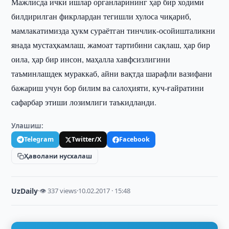
Мажлисда ички ишлар органларининг ҳар бир ходими
билдирилган фикрлардан тегишли хулоса чиқариб,
мамлакатимизда ҳукм сураётган тинчлик-осойишталикни
янада мустаҳкамлаш, жамоат тартибини сақлаш, ҳар бир
оила, ҳар бир инсон, маҳалла хавфсизлигини
таъминлашдек мураккаб, айни вақтда шарафли вазифани
бажариш учун бор билим ва салоҳияти, куч-ғайратини
сафарбар этиши лозимлиги таъкидланди.
Улашиш:
Telegram
Twitter/X
Facebook
Ҳаволани нусхалаш
UzDaily
·
👁 337 views
·
10.02.2017 · 15:48