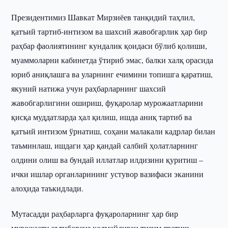
Президентимиз Шавкат Мирзиёев танқидий таҳлил,
қатъий тартиб-интизом ва шахсий жавобгарлик ҳар бир
раҳбар фаолиятининг кундалик қоидаси бўлиб қолиши,
муаммоларни кабинетда ўтириб эмас, балки халқ орасида
юриб аниқлашга ва уларнинг ечимини топишга қаратиш,
якуний натижа учун раҳбарларнинг шахсий
жавобгарлигини ошириш, фуқаролар мурожаатларини
қисқа муддатларда ҳал қилиш, ишда аниқ тартиб ва
қатъий интизом ўрнатиш, соҳани малакали кадрлар билан
таъминлаш, ишдаги ҳар қандай салбий ҳолатларнинг
олдини олиш ва бундай иллатлар илдизини қуритиш –
ички ишлар органларининг устувор вазифаси эканини
алоҳида таъкидлади.
Мутасадди раҳбарларга фуқароларнинг ҳар бир
мурожаати эътиборсиз қолмайдиган тизим яратиш,