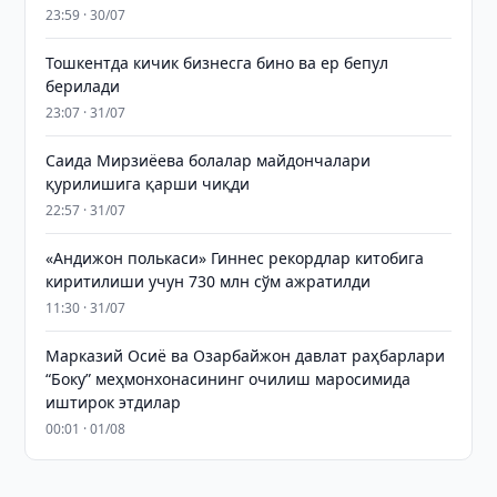
23:59 · 30/07
Тошкентда кичик бизнесга бино ва ер бепул
берилади
23:07 · 31/07
Саида Мирзиёева болалар майдончалари
қурилишига қарши чиқди
22:57 · 31/07
«Андижон полькаси» Гиннес рекордлар китобига
киритилиши учун 730 млн сўм ажратилди
11:30 · 31/07
Марказий Осиё ва Озарбайжон давлат раҳбарлари
“Боку” меҳмонхонасининг очилиш маросимида
иштирок этдилар
00:01 · 01/08