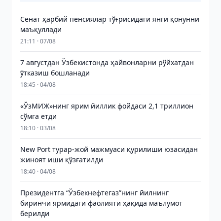
Сенат ҳарбий пенсиялар тўғрисидаги янги қонунни
маъқуллади
21:11 · 07/08
7 августдан Ўзбекистонда ҳайвонларни рўйхатдан
ўтказиш бошланади
18:45 · 04/08
«ЎзМИЖ»нинг ярим йиллик фойдаси 2,1 триллион
сўмга етди
18:10 · 03/08
New Port турар-жой мажмуаси қурилиши юзасидан
жиноят иши қўзғатилди
18:40 · 04/08
Президентга “Ўзбекнефтегаз”нинг йилнинг
биринчи ярмидаги фаолияти ҳақида маълумот
берилди