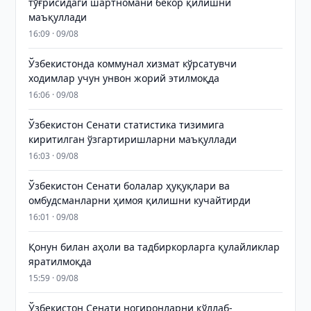
тўғрисидаги шартномани бекор қилишни
маъқуллади
16:09 · 09/08
Ўзбекистонда коммунал хизмат кўрсатувчи
ходимлар учун унвон жорий этилмоқда
16:06 · 09/08
Ўзбекистон Сенати статистика тизимига
киритилган ўзгартиришларни маъқуллади
16:03 · 09/08
Ўзбекистон Сенати болалар ҳуқуқлари ва
омбудсманларни ҳимоя қилишни кучайтирди
16:01 · 09/08
Қонун билан аҳоли ва тадбиркорларга қулайликлар
яратилмоқда
15:59 · 09/08
Ўзбекистон Сенати ногиронларни қўллаб-