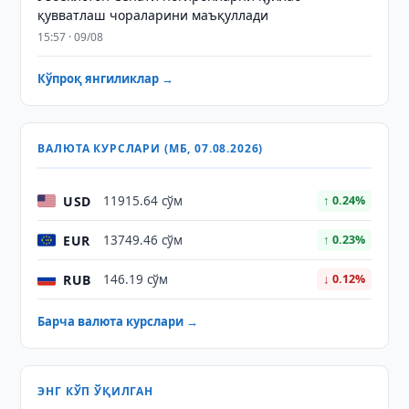
қувватлаш чораларини маъқуллади
15:57 · 09/08
Кўпроқ янгиликлар →
ВАЛЮТА КУРСЛАРИ (МБ, 07.08.2026)
USD
11915.64 сўм
↑ 0.24%
EUR
13749.46 сўм
↑ 0.23%
RUB
146.19 сўм
↓ 0.12%
Барча валюта курслари →
ЭНГ КЎП ЎҚИЛГАН