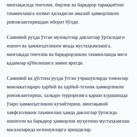
минтақасида тинчлик, бирлик ва барқарор тараққиётни
таъминлашга хизмат қиладиган амалий ҳамкорликни
ривожлантиришдан иборат бўлди.
Самимий руҳда ўтган мулоқотлар давлатлар ўртасидаги
ишонч ва ҳамжиҳатликни янада мустаҳкамлашга,
минтақада тинчлик ва барқарорликни таъминлашда янги
қадамлар қўйилишига замин яратди.
Самимий ва дўстона руҳда ўтган учрашувларда томонлар
мамлакатлараро ҳарбий ва ҳарбий-техник ҳамкорликни
ривожлантириш, халқаро терроризмга қарши курашишда
ўзаро ҳамжиҳатликни кучайтириш, минтақавий
хавфсизликни таъминлаш ҳамда давлатлар ўртасида
ишончли ва барқарор ҳамкорлик муҳитини мустаҳкамлаш
масалаларида келишувларга эришдилар.