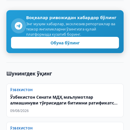
Воқеалар ривожидан хабардор бўлинг
Энг муҳим хабарлар, эксклюзив репортажлар ва
тезкор янгиликларни ўзингизга қулай
платформада кузатиб боринг.
Обуна бўлинг
Шунингдек ўқинг
ЎЗБЕКИСТОН
Ўзбекистон Сенати МДҲ маълумотлар
алмашинуви тўғрисидаги битимни ратификатсия
қилди
09/08/2026
ЎЗБЕКИСТОН