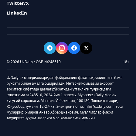
Twitter/X
LinkedIn
© 2026 UzDaily · ОАВ №248510
18+
UzDaily.uz материалларидан фойдаланиш фақат таҳририятнинг ёзма
рухсати билан амалга оширилади. Интернет-оммавий ахборот
воситаси сифатида давлат рўйхатидан ўтганлиги тўғрисидаги
гувоҳнома №248510, 2024 йил 1 апрель. Муассис: «Daily Media»
хусусий корхонаси. Манзил: Ўзбекистон, 100180, Тошкент шаҳри,
Юнусобод тумани, 12-27-73. Электрон почта: info@uzdaily.com. Бош
муҳаррир: Умаров Анвар Абрарджанович. Муаллифлар фикри
таҳририят нуқтаи назарига мос келмаслиги мумкин.