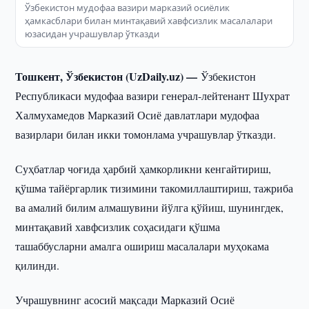
Ўзбекистон мудофаа вазири марказий осиёлик
ҳамкасблари билан минтақавий хавфсизлик масалалари
юзасидан учрашувлар ўтказди
Тошкент, Ўзбекистон (UzDaily.uz) —
Ўзбекистон
Республикаси мудофаа вазири генерал-лейтенант Шухрат
Халмухамедов Марказий Осиё давлатлари мудофаа
вазирлари билан икки томонлама учрашувлар ўтказди.
Суҳбатлар чоғида ҳарбий ҳамкорликни кенгайтириш,
қўшма тайёргарлик тизимини такомиллаштириш, тажриба
ва амалий билим алмашувини йўлга қўйиш, шунингдек,
минтақавий хавфсизлик соҳасидаги қўшма
ташаббусларни амалга ошириш масалалари муҳокама
қилинди.
Учрашувнинг асосий мақсади Марказий Осиё