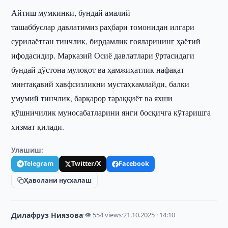
Айтиш мумкинки, бундай амалий
ташаббуслар давлатимиз раҳбари томонидан илгари
сурилаётган тинчлик, бирдамлик ғояларининг ҳаётий
ифодасидир. Марказий Осиё давлатлари ўртасидаги
бундай дўстона мулоқот ва ҳамжиҳатлик нафақат
минтақавий хавфсизликни мустаҳкамлайди, балки
умумий тинчлик, барқарор тараққиёт ва яхши
қўшничилик муносабатларини янги босқичга кўтаришга
хизмат қилади.
Улашиш:
Telegram
Twitter/X
Facebook
Ҳаволани нусхалаш
Дилафруз Ниязова
·
👁 554 views
·
21.10.2025 · 14:10