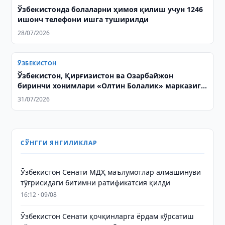
Ўзбекистонда болаларни ҳимоя қилиш учун 1246
ишонч телефони ишга туширилди
28/07/2026
ЎЗБЕКИСТОН
Ўзбекистон, Қирғизистон ва Озарбайжон
биринчи хонимлари «Олтин Болалик» марказига
ташриф буюрди
31/07/2026
СЎНГГИ ЯНГИЛИКЛАР
Ўзбекистон Сенати МДҲ маълумотлар алмашинуви
тўғрисидаги битимни ратификатсия қилди
16:12 · 09/08
Ўзбекистон Сенати қочқинларга ёрдам кўрсатиш