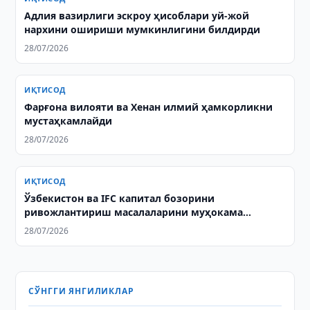
Адлия вазирлиги эскроу ҳисоблари уй-жой
нархини ошириши мумкинлигини билдирди
28/07/2026
ИҚТИСОД
Фарғона вилояти ва Хенан илмий ҳамкорликни
мустаҳкамлайди
28/07/2026
ИҚТИСОД
Ўзбекистон ва IFC капитал бозорини
ривожлантириш масалаларини муҳокама
қилишди / Сурат: ИЛМА
28/07/2026
СЎНГГИ ЯНГИЛИКЛАР