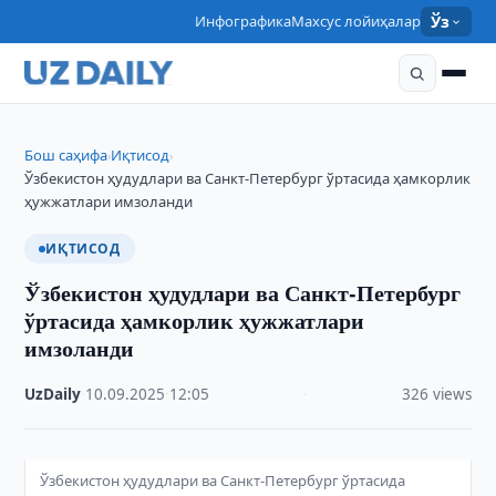
Инфографика
Махсус лойиҳалар
Ўз
Бош саҳифа
Иқтисод
›
›
Ўзбекистон ҳудудлари ва Санкт-Петербург ўртасида ҳамкорлик
ҳужжатлари имзоланди
ИҚТИСОД
Ўзбекистон ҳудудлари ва Санкт-Петербург
ўртасида ҳамкорлик ҳужжатлари
имзоланди
UzDaily
·
10.09.2025
·
12:05
·
326 views
Ўзбекистон ҳудудлари ва Санкт-Петербург ўртасида