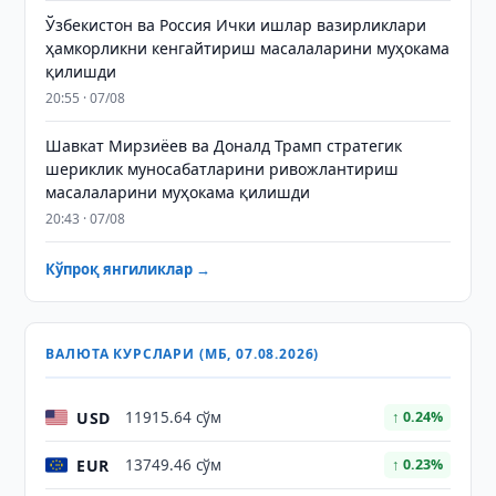
Ўзбекистон ва Россия Ички ишлар вазирликлари
ҳамкорликни кенгайтириш масалаларини муҳокама
қилишди
20:55 · 07/08
Шавкат Мирзиёев ва Доналд Трамп стратегик
шериклик муносабатларини ривожлантириш
масалаларини муҳокама қилишди
20:43 · 07/08
Кўпроқ янгиликлар →
ВАЛЮТА КУРСЛАРИ (МБ, 07.08.2026)
USD
11915.64 сўм
↑ 0.24%
EUR
13749.46 сўм
↑ 0.23%