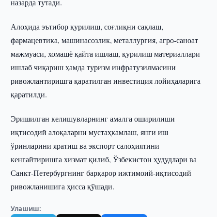
назарда тутади.
Алоҳида эътибор қурилиш, соғлиқни сақлаш,
фармацевтика, машинасозлик, металлургия, агро-саноат
мажмуаси, хомашё қайта ишлаш, қурилиш материаллари
ишлаб чиқариш ҳамда туризм инфратузилмасини
ривожлантиришга қаратилган инвестиция лойиҳаларига
қаратилди.
Эришилган келишувларнинг амалга оширилиши
иқтисодий алоқаларни мустаҳкамлаш, янги иш
ўринларини яратиш ва экспорт салоҳиятини
кенгайтиришга хизмат қилиб, Ўзбекистон ҳудудлари ва
Санкт-Петербургнинг барқарор ижтимоий-иқтисодий
ривожланишига ҳисса қўшади.
Улашиш: