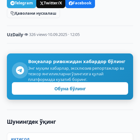
Telegram
Twitter/X
Facebook
Ҳаволани нусхалаш
UzDaily
·
👁 326 views
·
10.09.2025 · 12:05
Воқеалар ривожидан хабардор бўлинг
Энг муҳим хабарлар, эксклюзив репортажлар ва
тезкор янгиликларни ўзингизга қулай
платформада кузатиб боринг.
Обуна бўлинг
Шунингдек ўқинг
ИҚТИСОД