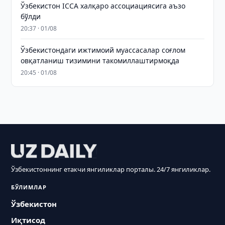
Ўзбекистон ICCA халқаро ассоциациясига аъзо
бўлди
20:37 · 01/08
Ўзбекистондаги ижтимоий муассасалар соғлом
овқатланиш тизимини такомиллаштирмоқда
20:45 · 01/08
Ўзбекистоннинг етакчи янгиликлар порталы. 24/7 янгиликлар.
БЎЛИМЛАР
Ўзбекистон
Иқтисод