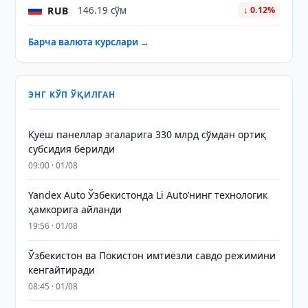
RUB
146.19 сўм
↓ 0.12%
Барча валюта курслари →
ЭНГ КЎП ЎҚИЛГАН
Қуёш панеллар эгаларига 330 млрд сўмдан ортиқ
субсидия берилди
09:00 · 01/08
Yandex Auto Ўзбекистонда Li Auto’нинг технологик
ҳамкорига айланди
19:56 · 01/08
Ўзбекистон ва Покистон имтиёзли савдо режимини
кенгайтиради
08:45 · 01/08