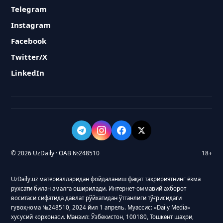
Telegram
Instagram
Facebook
Twitter/X
LinkedIn
© 2026 UzDaily · ОАВ №248510
18+
UzDaily.uz материалларидан фойдаланиш фақат таҳририятнинг ёзма
рухсати билан амалга оширилади. Интернет-оммавий ахборот
воситаси сифатида давлат рўйхатидан ўтганлиги тўғрисидаги
гувоҳнома №248510, 2024 йил 1 апрель. Муассис: «Daily Media»
хусусий корхонаси. Манзил: Ўзбекистон, 100180, Тошкент шаҳри,