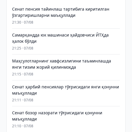
Сенат пенсия тайинлаш тартибига киритилган
ўзгартиришларни маъқуллади
21:30 · 07/08
Самарқандда юк машинаси ҳайдовчиси ЙТҲда
ҳалок бўлди
21:25 · 07/08
Маҳсулотларнинг хавфсизлигини таъминлашда
янги тизим жорий қилинмоқда
21:15 · 07/08
Сенат ҳарбий пенсиялар тўғрисидаги янги қонунни
маъқуллади
21:11 · 07/08
Сенат бозор назорати тўғрисидаги қонунни
маъқуллади
21:10 · 07/08