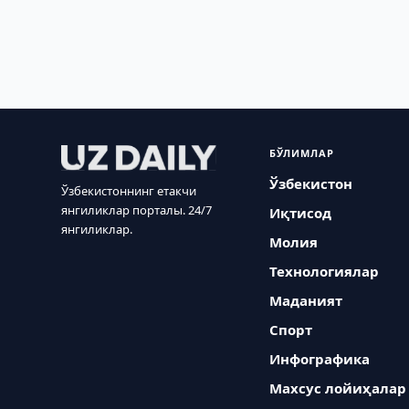
БЎЛИМЛАР
Ўзбекистон
Ўзбекистоннинг етакчи
янгиликлар порталы. 24/7
Иқтисод
янгиликлар.
Молия
Технологиялар
Маданият
Спорт
Инфографика
Махсус лойиҳалар