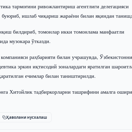
тика тармоғини ривожлантириш агентлиги делегацияси
иф буюриб, ишлаб чиқариш жараёни билан яқиндан таниш
иқиш билдириб, томонлар икки томонлама манфаатли
да музокара ўтказди.
td. компанияси раҳбарияти билан учрашувда, Ўзбекистонн
евтика эркин иқтисодий зоналардаги яратилган шароитл
аратилган ечимлар билан таништирилди.
онга Хитойлик тадбиркорларни ташрифини амалга ошир
Ҳаволани нусхалаш