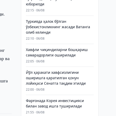
юборилди
22:15 · 06/08
ди.
Туркияда ҳалок бўлган
ўзбекистонликнинг жасади Ватанга
олиб келинди
22:10 · 06/08
инг
Хавфли чиқиндиларни бошқариш
самарадорлиги оширилади
ар ва
22:05 · 06/08
Йўл ҳаракати хавфсизлигини
оширишга қаратилган қонун
ишга
лойиҳаси Сенатга тақдим этилди
22:00 · 06/08
Фарғонада Корея инвестицияси
билан завод ишга туширилади
21:55 · 06/08