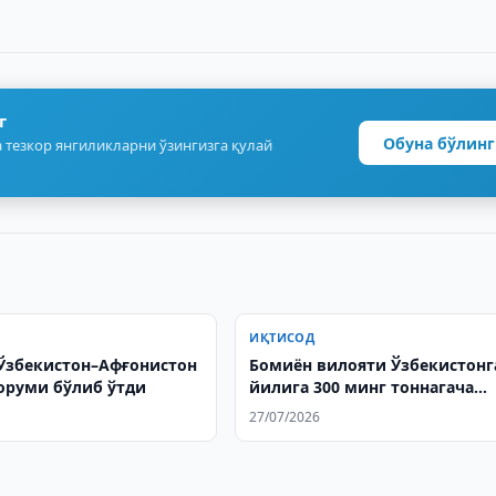
г
Обуна бўлинг
 тезкор янгиликларни ўзингизга қулай
ИҚТИСОД
Ўзбекистон–Афғонистон
Бомиён вилояти Ўзбекистонг
оруми бўлиб ўтди
йилига 300 минг тоннагача
картошка экспорт қилиши
27/07/2026
мумкин