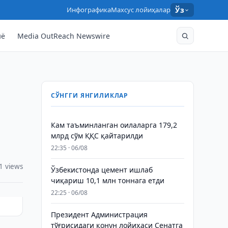
Инфографика
Махсус лойиҳалар
Ўз
нё
Media OutReach Newswire
СЎНГГИ ЯНГИЛИКЛАР
Кам таъминланган оилаларга 179,2
млрд сўм ҚҚС қайтарилди
22:35 · 06/08
1 views
Ўзбекистонда цемент ишлаб
чиқариш 10,1 млн тоннага етди
22:25 · 06/08
Президент Администрация
тўғрисидаги қонун лойиҳаси Сенатга