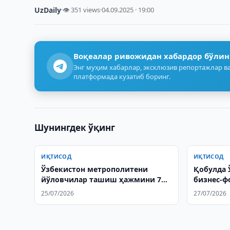
UzDaily
·
👁 351 views
·
04.09.2025 · 19:00
Воқеалар ривожидан хабардор бўлин
Энг муҳим хабарлар, эксклюзив репортажлар ва
платформада кузатиб боринг.
Шунингдек ўқинг
ИҚТИСОД
ИҚТИСОД
Ўзбекистон метрополитени
Қобулда 
йўловчилар ташиш ҳажмини 7
бизнес-ф
фоизга оширди
25/07/2026
27/07/2026