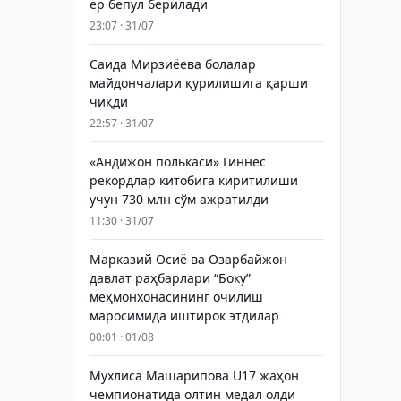
ер бепул берилади
23:07 · 31/07
Саида Мирзиёева болалар
майдончалари қурилишига қарши
чиқди
22:57 · 31/07
«Андижон полькаси» Гиннес
рекордлар китобига киритилиши
учун 730 млн сўм ажратилди
11:30 · 31/07
Марказий Осиё ва Озарбайжон
давлат раҳбарлари “Боку”
меҳмонхонасининг очилиш
маросимида иштирок этдилар
00:01 · 01/08
Мухлиса Машарипова U17 жаҳон
чемпионатида олтин медал олди