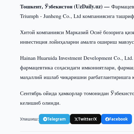
Тошкент, Ўзбекистон (UzDaily.uz) —
Фармацев
Triumph - Junheng Co., Ltd компаниясига ташр
Хитой компанияси Марказий Осиё бозорига қиз
инвестиция лойиҳаларни амалга ошириш мавзуси
Hainan Huaruida Investment Development Co., L
фармацевтика соҳасидаги имкониятлари, фармац
маҳаллий ишлаб чиқаришни рағбатлантиришга қ
Сентябрь ойида ҳамкорлар томонидан Ўзбекист
келишиб олинди.
Улашиш:
Telegram
Twitter/X
Facebook