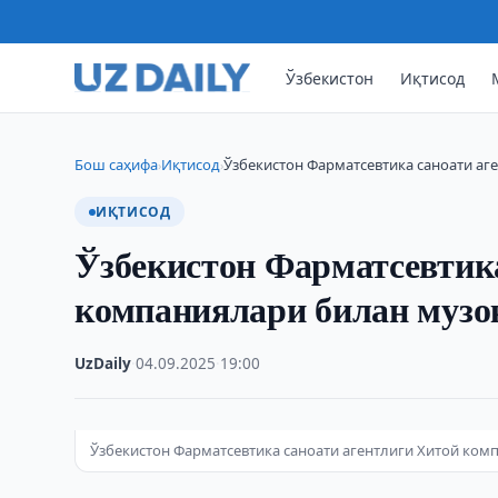
Ўзбекистон
Иқтисод
Бош саҳифа
Иқтисод
Ўзбекистон Фарматсевтика саноати аг
›
›
ИҚТИСОД
Ўзбекистон Фарматсевтика
компаниялари билан музо
UzDaily
·
04.09.2025
·
19:00
Ўзбекистон Фарматсевтика саноати агентлиги Хитой ком