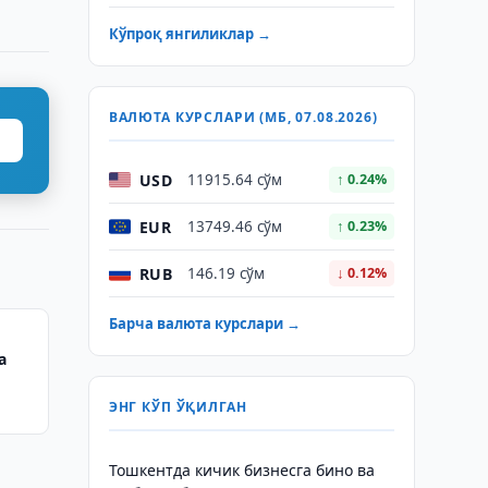
Кўпроқ янгиликлар →
ВАЛЮТА КУРСЛАРИ (МБ, 07.08.2026)
USD
11915.64 сўм
↑ 0.24%
EUR
13749.46 сўм
↑ 0.23%
RUB
146.19 сўм
↓ 0.12%
Барча валюта курслари →
а
ЭНГ КЎП ЎҚИЛГАН
Тошкентда кичик бизнесга бино ва