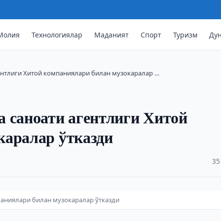
Молия
Технологиялар
Маданият
Спорт
Туризм
Ду
ентлиги Хитой компаниялари билан музокаралар …
 саноати агентлиги Хитой
каралар ўтказди
·
35
паниялари билан музокаралар ўтказди