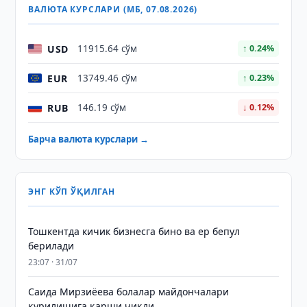
ВАЛЮТА КУРСЛАРИ (МБ, 07.08.2026)
USD
11915.64 сўм
↑ 0.24%
EUR
13749.46 сўм
↑ 0.23%
RUB
146.19 сўм
↓ 0.12%
Барча валюта курслари →
ЭНГ КЎП ЎҚИЛГАН
Тошкентда кичик бизнесга бино ва ер бепул
берилади
23:07 · 31/07
Саида Мирзиёева болалар майдончалари
қурилишига қарши чиқди