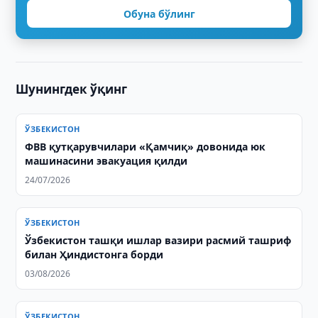
Обуна бўлинг
Шунингдек ўқинг
ЎЗБЕКИСТОН
ФВВ қутқарувчилари «Қамчиқ» довонида юк
машинасини эвакуация қилди
24/07/2026
ЎЗБЕКИСТОН
Ўзбекистон ташқи ишлар вазири расмий ташриф
билан Ҳиндистонга борди
03/08/2026
ЎЗБЕКИСТОН