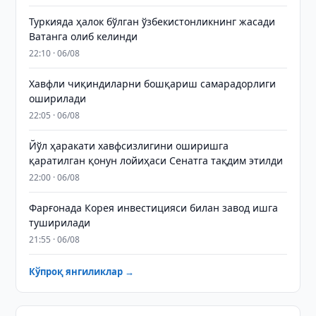
Туркияда ҳалок бўлган ўзбекистонликнинг жасади
Ватанга олиб келинди
22:10 · 06/08
Хавфли чиқиндиларни бошқариш самарадорлиги
оширилади
22:05 · 06/08
Йўл ҳаракати хавфсизлигини оширишга
қаратилган қонун лойиҳаси Сенатга тақдим этилди
22:00 · 06/08
Фарғонада Корея инвестицияси билан завод ишга
туширилади
21:55 · 06/08
Кўпроқ янгиликлар →