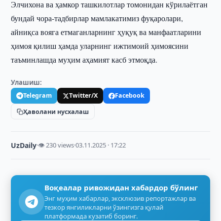
Элчихона ва ҳамкор ташкилотлар томонидан кўрилаётган
бундай чора-тадбирлар мамлакатимиз фуқаролари,
айниқса вояга етмаганларнинг ҳуқуқ ва манфаатларини
ҳимоя қилиш ҳамда уларнинг ижтимоий ҳимоясини
таъминлашда муҳим аҳамият касб этмоқда.
Улашиш:
Telegram
Twitter/X
Facebook
Ҳаволани нусхалаш
UzDaily
·
👁 230 views
·
03.11.2025 · 17:22
Воқеалар ривожидан хабардор бўлинг
Энг муҳим хабарлар, эксклюзив репортажлар ва
тезкор янгиликларни ўзингизга қулай
платформада кузатиб боринг.