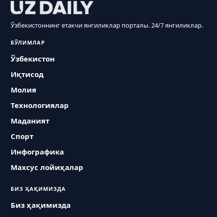
Ўзбекистоннинг етакчи янгиликлар порталы. 24/7 янгиликлар.
БЎЛИМЛАР
Ўзбекистон
Иқтисод
Молия
Технологиялар
Маданият
Спорт
Инфографика
Махсус лойиҳалар
БИЗ ҲАҚИМИЗДА
Биз ҳақимизда