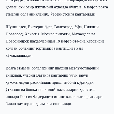
қолган ёки оғир ижтимоий аҳволда бўлган 16 нафар вояга
етмаган бола аниқланиб, Ўзбекистонга қайтарилди.
Шунингдек, Екатеринбург, Волгоград, Уфа, Нижний
Новгород, Хакасия, Москва вилояти, Махачқала ва
Новосибирск шаҳарларидан 19 нафар ота-она қаровисиз
қолган боланинг юртимизга қайтишига ҳам
кўмаклашилди.
Вояга етмаган болаларнинг шахсий маълумотларини
аниқлаш, уларни Ватанга қайтариш учун зарур
ҳужжатларни расмийлаштириш, тиббий кўрикдан
ўтказиш ва бошқа ташкилий масалаларни ҳал этиш
ишлари Россия Федерациясининг ваколатли органлари
билан ҳамкорликда амалга оширилди.