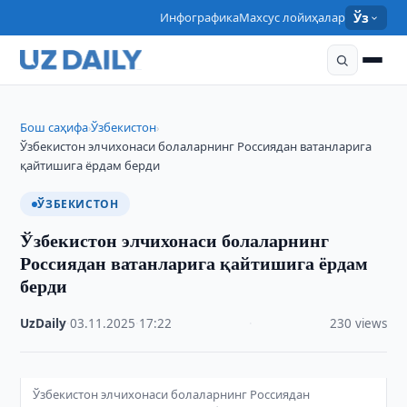
Инфографика
Махсус лойиҳалар
Ўз
Бош саҳифа
Ўзбекистон
›
›
Ўзбекистон элчихонаси болаларнинг Россиядан ватанларига
қайтишига ёрдам берди
ЎЗБЕКИСТОН
Ўзбекистон элчихонаси болаларнинг
Россиядан ватанларига қайтишига ёрдам
берди
UzDaily
·
03.11.2025
·
17:22
·
230 views
Ўзбекистон элчихонаси болаларнинг Россиядан