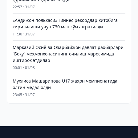
22:57 · 31/07
«Андижон полькаси» Гиннес рекордлар китобига
киритилиши учун 730 млн сўм ажратилди
11:30 · 31/07
Марказий Осиё ва Озарбайжон давлат раҳбарлари
“Боку” меҳмонхонасининг очилиш маросимида
иштирок этдилар
00:01 · 01/08
Мухлиса Машарипова U17 жаҳон чемпионатида
олтин медал олди
23:45 · 31/07