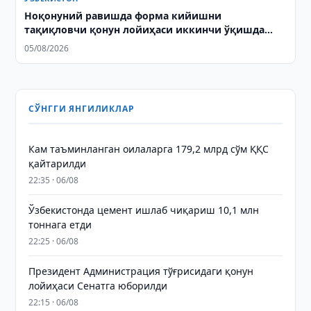
Ноқонуний равишда форма кийишни
тақиқловчи қонун лойиҳаси иккинчи ўқишда
қабул қилинди
05/08/2026
СЎНГГИ ЯНГИЛИКЛАР
Кам таъминланган оилаларга 179,2 млрд сўм ҚҚС
қайтарилди
22:35 · 06/08
Ўзбекистонда цемент ишлаб чиқариш 10,1 млн
тоннага етди
22:25 · 06/08
Президент Администрация тўғрисидаги қонун
лойиҳаси Сенатга юборилди
22:15 · 06/08