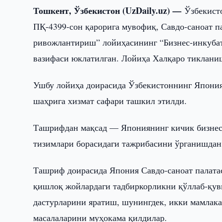
Тошкент, Ўзбекистон (UzDaily.uz) —
Ўзбекист
ПҚ-4399-сон қарорига мувофиқ, Савдо-саноат п
ривожлантириш” лойиҳасининг “Бизнес-инкубат
вазифаси юклатилган. Лойиҳа Халқаро тикланиш
Ушбу лойиҳа доирасида Ўзбекистоннинг Япония
шаҳрига хизмат сафари ташкил этилди.
Ташрифдан мақсад — Япониянинг кичик бизнесн
тизимлари борасидаги тажрибасини ўрганишдан
Ташриф доирасида Япония Савдо-саноат палата
қишлоқ жойлардаги тадбиркорликни қўллаб-қувв
дастурларини яратиш, шунингдек, икки мамлака
масалаларини муҳокама қилдилар.