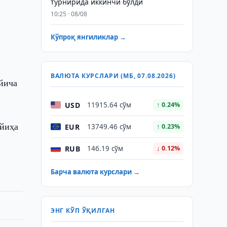
турнирида иккинчи бўлди
10:25 · 08/08
Кўпроқ янгиликлар →
ВАЛЮТА КУРСЛАРИ (МБ, 07.08.2026)
йича
USD
11915.64 сўм
↑ 0.24%
ойиҳа
EUR
13749.46 сўм
↑ 0.23%
RUB
146.19 сўм
↓ 0.12%
Барча валюта курслари →
ЭНГ КЎП ЎҚИЛГАН