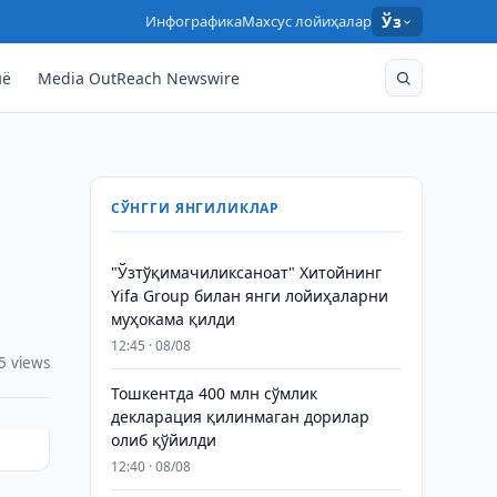
Инфографика
Махсус лойиҳалар
Ўз
нё
Media OutReach Newswire
СЎНГГИ ЯНГИЛИКЛАР
"Ўзтўқимачиликсаноат" Хитойнинг
Yifa Group билан янги лойиҳаларни
муҳокама қилди
12:45 · 08/08
5 views
Тошкентда 400 млн сўмлик
декларация қилинмаган дорилар
олиб қўйилди
12:40 · 08/08