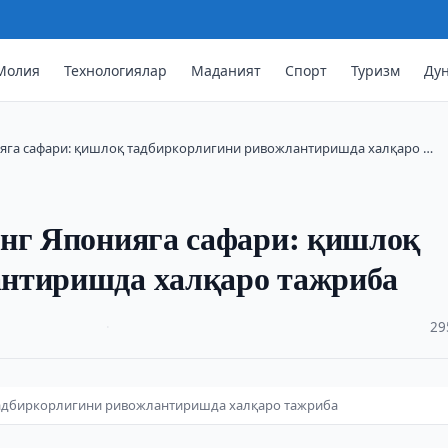
Молия
Технологиялар
Маданият
Спорт
Туризм
Ду
ияга сафари: қишлоқ тадбиркорлигини ривожлантиришда халқаро …
инг Японияга сафари: қишлоқ
антиришда халқаро тажриба
·
29
 тадбиркорлигини ривожлантиришда халқаро тажриба