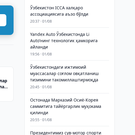
Ўзбекистон ICCA халқаро
ассоциациясига аъзо бўлди
20:37 · 01/08
Yandex Auto Ўзбекистонда Li
Auto’нинг технологик ҳамкорига
айланди
19:56 · 01/08
Ўзбекистондаги ижтимоий
муассасалар соғлом овқатланиш
тизимини такомиллаштирмоқда
лар
тлаш
20:45 · 01/08
Остонада Марказий Осиё-Корея
саммитига тайёргарлик муҳокама
қилинди
20:55 · 01/08
Президентимиз сув-мотор спорти