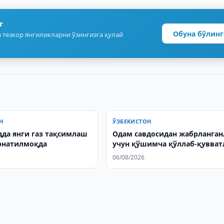
г
Обуна бўлинг
 тезкор янгиликларни ўзингизга қулай
Н
ЎЗБЕКИСТОН
да янги газ тақсимлаш
Одам савдосидан жабрланган
рнатилмоқда
учун қўшимча қўллаб-қувва
чоралари жорий этилади
06/08/2026