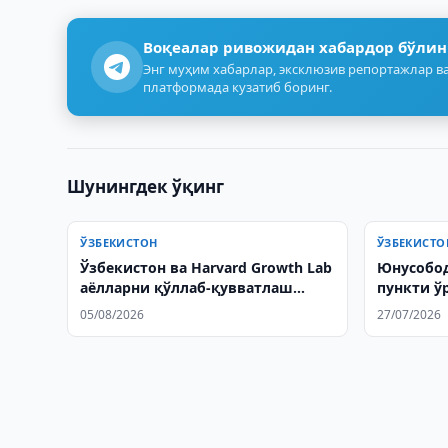
Воқеалар ривожидан хабардор бўлин
Энг муҳим хабарлар, эксклюзив репортажлар ва
платформада кузатиб боринг.
Шунингдек ўқинг
ЎЗБЕКИСТОН
ЎЗБЕКИСТО
Ўзбекистон ва Harvard Growth Lab
Юнусобод
аёлларни қўллаб-қувватлаш
пункти ў
масалаларини муҳокама
05/08/2026
27/07/2026
қилишди