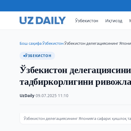
Ўзбекистон
Иқтисод
Бош саҳифа
Ўзбекистон
Ўзбекистон делегациясининг Япон
›
›
ЎЗБЕКИСТОН
Ўзбекистон делегациясин
тадбиркорлигини ривожл
UzDaily
·
09.07.2025
·
11:10
Ўзбекистон делегациясининг Японияга сафари: қишлоқ