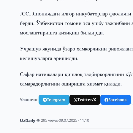
JCCI Япониядаги илғор инкубаторлар фаолияти 
берди. Ўзбекистон томони эса ушбу тажрибани 
мослаштиришга қизиқиш билдирди.
Учрашув якунида ўзаро ҳамкорликни ривожлан
келишувларга эришилди.
Сафар натижалари қишлоқ тадбиркорлигини қў
самарадорлигини оширишга хизмат қилади.
Улашиш:
Telegram
Twitter/X
Facebook
UzDaily
·
👁 295 views
·
09.07.2025 · 11:10