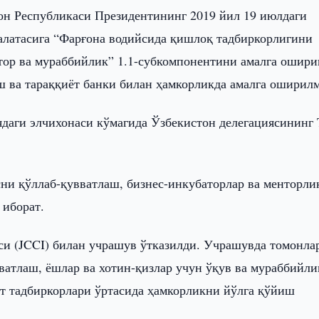
он Республикаси Президентининг 2019 йил 19 июлдаги
алатасига “Фарғона водийсида қишлоқ тадбиркорлигини
ор ва мураббийлик” 1.1-субкомпонентини амалга ошир
 ва тараққиёт банки билан ҳамкорликда амалга оширил
даги элчихонаси кўмагида Ўзбекистон делегациясининг
и қўллаб-қувватлаш, бизнес-инкубаторлар ва менторли
 иборат.
си (JCCI) билан учрашув ўтказилди. Учрашувда томонла
атлаш, ёшлар ва хотин-қизлар учун ўқув ва мураббийли
т тадбиркорлари ўртасида ҳамкорликни йўлга қўйиш