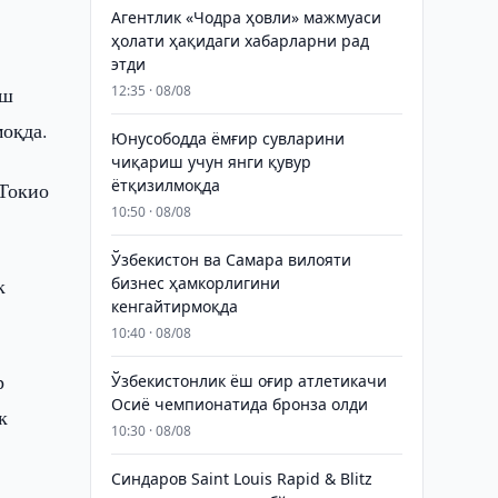
Агентлик «Чодра ҳовли» мажмуаси
ҳолати ҳақидаги хабарларни рад
этди
иш
12:35 · 08/08
моқда.
Юнусободда ёмғир сувларини
чиқариш учун янги қувур
ётқизилмоқда
 Токио
10:50 · 08/08
Ўзбекистон ва Самара вилояти
к
бизнес ҳамкорлигини
кенгайтирмоқда
10:40 · 08/08
р
Ўзбекистонлик ёш оғир атлетикачи
Осиё чемпионатида бронза олди
к
10:30 · 08/08
Синдаров Saint Louis Rapid & Blitz