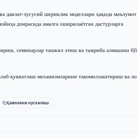
ва давлат-хусусий шериклик моделлари ҳақида маълумот
лойиҳа доирасида амалга оширилаётган дастурларга
тириш, семинарлар ташкил этиш ва тажриба алмашиш бў
ллаб-қувватлаш механизмларини такомиллаштириш ва л
Ҳаволани нусхалаш