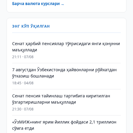
Барча валюта курслари →
ЭНГ КЎП ЎҚИЛГАН
Сенат ҳарбий пенсиялар тўғрисидаги янги қонунни
маъқуллади
21:11 · 07/08
7 августдан Ўзбекистонда ҳайвонларни рўйхатдан
ўтказиш бошланади
18:45 · 04/08
Сенат пенсия тайинлаш тартибига киритилган
ўзгартиришларни маъқуллади
21:30 · 07/08
«ЎзМИЖ»нинг ярим йиллик фойдаси 2,1 триллион
сўмга етди