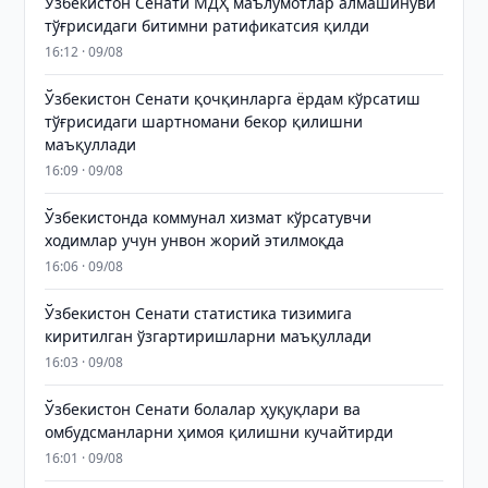
Ўзбекистон Сенати МДҲ маълумотлар алмашинуви
тўғрисидаги битимни ратификатсия қилди
16:12 · 09/08
Ўзбекистон Сенати қочқинларга ёрдам кўрсатиш
тўғрисидаги шартномани бекор қилишни
маъқуллади
16:09 · 09/08
Ўзбекистонда коммунал хизмат кўрсатувчи
ходимлар учун унвон жорий этилмоқда
16:06 · 09/08
Ўзбекистон Сенати статистика тизимига
киритилган ўзгартиришларни маъқуллади
16:03 · 09/08
Ўзбекистон Сенати болалар ҳуқуқлари ва
омбудсманларни ҳимоя қилишни кучайтирди
16:01 · 09/08