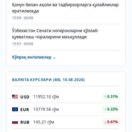
Қонун билан аҳоли ва тадбиркорларга қулайликлар
яратилмоқда
15:59 · 09/08
Ўзбекистон Сенати ногиронларни қўллаб-
қувватлаш чораларини маъқуллади
15:57 · 09/08
Кўпроқ янгиликлар →
ВАЛЮТА КУРСЛАРИ (МБ, 10.08.2026)
USD
11952.10 сўм
↑ 0.31%
EUR
13779.58 сўм
↑ 0.22%
RUB
145.21 сўм
↓ 0.67%