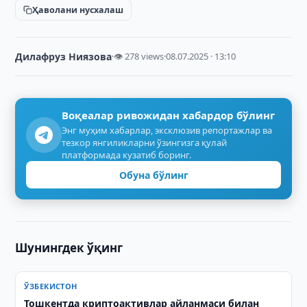
Ҳаволани нусхалаш
Дилафруз Ниязова
·
👁 278 views
·
08.07.2025 · 13:10
Воқеалар ривожидан хабардор бўлинг
Энг муҳим хабарлар, эксклюзив репортажлар ва
тезкор янгиликларни ўзингизга қулай
платформада кузатиб боринг.
Обуна бўлинг
Шунингдек ўқинг
ЎЗБЕКИСТОН
Тошкентда криптоактивлар айланмаси билан