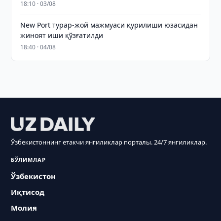
18:10 · 03/08
New Port турар-жой мажмуаси қурилиши юзасидан
жиноят иши қўзғатилди
18:40 · 04/08
Ўзбекистоннинг етакчи янгиликлар порталы. 24/7 янгиликлар.
БЎЛИМЛАР
Ўзбекистон
Иқтисод
Молия