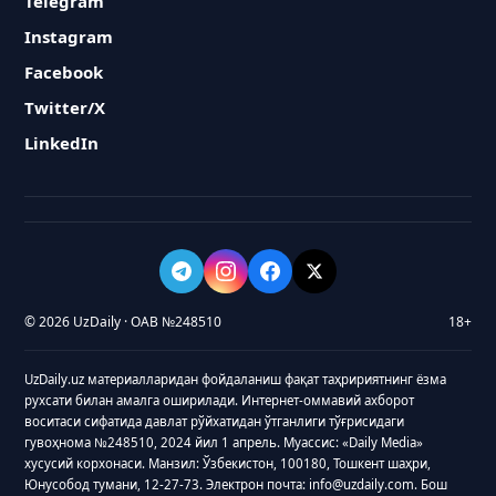
Telegram
Instagram
Facebook
Twitter/X
LinkedIn
© 2026 UzDaily · ОАВ №248510
18+
UzDaily.uz материалларидан фойдаланиш фақат таҳририятнинг ёзма
рухсати билан амалга оширилади. Интернет-оммавий ахборот
воситаси сифатида давлат рўйхатидан ўтганлиги тўғрисидаги
гувоҳнома №248510, 2024 йил 1 апрель. Муассис: «Daily Media»
хусусий корхонаси. Манзил: Ўзбекистон, 100180, Тошкент шаҳри,
Юнусобод тумани, 12-27-73. Электрон почта: info@uzdaily.com. Бош