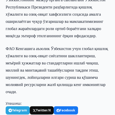
Республикаси Президенти раҳбарлигида қишлоқ
хўжалиги ва озиқ-овқат хавфсизлиги соҳасида амалга
оширилаётган чуқур ўзгаришлар ва мамлакатимизнинг
глобал жараёнлардаги роли ортиб бораётгани халқаро
миқёсда эътироф этилганининг ёрқин ифодасидир.
ФАО Кенгашига аъзолик Ўзбекистон учун глобал қишлоқ
хўжалиги ва озиқ-овқат сиёсатини шакллантириш,
меъёрий ҳужжатлар ва стандартларни ишлаб чиқиш,
миллий ва минтақавий ташаббусларни тақдим этиш,
шунингдек, лойиҳаларни илгари суриш ва қўшимча
молиявий ресурсларни жалб қилишда кенг имкониятлар
очади.
Улашиш:
Telegram
Twitter/X
Facebook