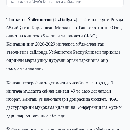
ташкилоти (ФАО) Кенгашига сайланди
Тошкент, Ўзбекистон (UzDaily.uz) —
4 июль куни Римда
бўлиб ўтган Бирлашган Миллатлар Ташкилотининг Озиқ-
овқат ва қишлоқ хўжалиги ташкилоти (ФАО)
Кенгашининг 2028-2029 йилларга мўлжалланган
аъзолигига сайловда Ўзбекистон Республикаси тарихида
биринчи марта ушбу нуфузли орган таркибига бир
овоздан сайланди.
Кенгаш географик тақсимотни ҳисобга олган ҳолда 3
йилгача муддатга сайланадиган 49 та аъзо давлатдан
иборат. Кенгаш ўз ваколатлари доирасида бюджет, ФАО
дастурларини муҳокама қилади ва Конференцияга муҳим
қарорлар ва тавсиялар беради.
Ўзбекистоннинг мазкур органга сайлангани Ўзбекистон