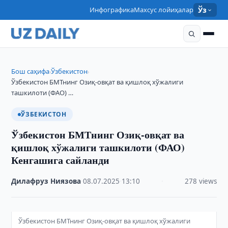
Инфографика
Махсус лойиҳалар
Ўз
Бош саҳифа
Ўзбекистон
›
›
Ўзбекистон БМТнинг Озиқ-овқат ва қишлоқ хўжалиги
ташкилоти (ФАО) …
ЎЗБЕКИСТОН
Ўзбекистон БМТнинг Озиқ-овқат ва
қишлоқ хўжалиги ташкилоти (ФАО)
Кенгашига сайланди
Дилафруз Ниязова
·
08.07.2025
·
13:10
·
278 views
Ўзбекистон БМТнинг Озиқ-овқат ва қишлоқ хўжалиги