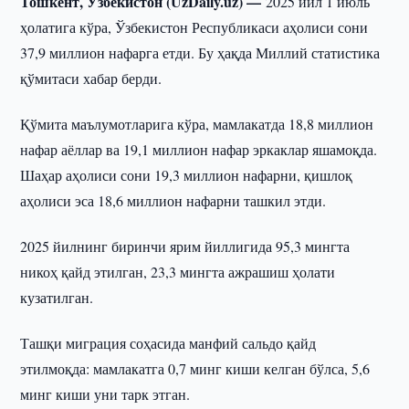
Тошкент, Ўзбекистон (UzDaily.uz) —
2025 йил 1 июль
ҳолатига кўра, Ўзбекистон Республикаси аҳолиси сони
37,9 миллион нафарга етди. Бу ҳақда Миллий статистика
қўмитаси хабар берди.
Қўмита маълумотларига кўра, мамлакатда 18,8 миллион
нафар аёллар ва 19,1 миллион нафар эркаклар яшамоқда.
Шаҳар аҳолиси сони 19,3 миллион нафарни, қишлоқ
аҳолиси эса 18,6 миллион нафарни ташкил этди.
2025 йилнинг биринчи ярим йиллигида 95,3 мингта
никоҳ қайд этилган, 23,3 мингта ажрашиш ҳолати
кузатилган.
Ташқи миграция соҳасида манфий сальдо қайд
этилмоқда: мамлакатга 0,7 минг киши келган бўлса, 5,6
минг киши уни тарк этган.