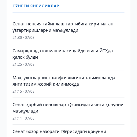
СЎНГГИ ЯНГИЛИКЛАР
Сенат пенсия тайинлаш тартибига киритилган
ўзгартиришларни маъқуллади
21:30 · 07/08
Самарқандда юк машинаси ҳайдовчиси ЙТҲда
ҳалок бўлди
21:25 · 07/08
Маҳсулотларнинг хавфсизлигини таъминлашда
янги тизим жорий қилинмоқда
21:15 · 07/08
Сенат ҳарбий пенсиялар тўғрисидаги янги қонунни
маъқуллади
21:11 · 07/08
Сенат бозор назорати тўғрисидаги қонунни