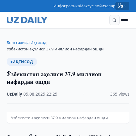
Инфографика
Махсус лойиҳалар
Ўз
Бош саҳифа
Иқтисод
›
›
Ўзбекистон аҳолиси 37,9 миллион нафардан ошди
ИҚТИСОД
Ўзбекистон аҳолиси 37,9 миллион
нафардан ошди
UzDaily
·
05.08.2025
·
22:25
·
365 views
Ўзбекистон аҳолиси 37,9 миллион нафардан ошди