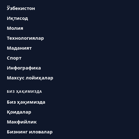
Ўзбекистон
Иқтисод
Молия
Технологиялар
Маданият
Спорт
Инфографика
Махсус лойиҳалар
БИЗ ҲАҚИМИЗДА
Биз ҳақимизда
Қоидалар
Макфийлик
Бизнинг иловалар