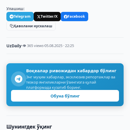
Улашиш:
Telegram
Twitter/X
Facebook
Ҳаволани нусхалаш
UzDaily
·
👁 365 views
·
05.08.2025 · 22:25
Воқеалар ривожидан хабардор бўлинг
Энг муҳим хабарлар, эксклюзив репортажлар ва
тезкор янгиликларни ўзингизга қулай
платформада кузатиб боринг.
Обуна бўлинг
Шунингдек ўқинг