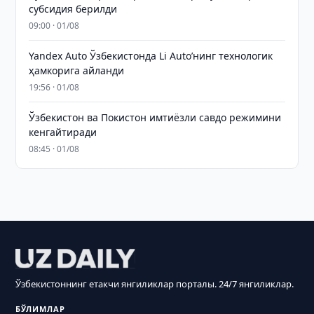
субсидия берилди
09:00 · 01/08
Yandex Auto Ўзбекистонда Li Auto’нинг технологик
ҳамкорига айланди
19:56 · 01/08
Ўзбекистон ва Покистон имтиёзли савдо режимини
кенгайтиради
08:45 · 01/08
Ўзбекистоннинг етакчи янгиликлар порталы. 24/7 янгиликлар.
БЎЛИМЛАР