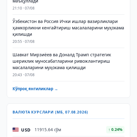
маъқуллади
21:10 · 07/08
Ўзбекистон ва Россия Ички ишлар вазирликлари
ҳамкорликни кенгайтириш масалаларини муҳокама
қилишди
20:55 · 07/08
Шавкат Мирзиёев ва Доналд Трамп стратегик
шериклик муносабатларини ривожлантириш
масалаларини муҳокама қилишди
20:43 · 07/08
Кўпроқ янгиликлар →
ВАЛЮТА КУРСЛАРИ (МБ, 07.08.2026)
USD
11915.64 сўм
↑ 0.24%