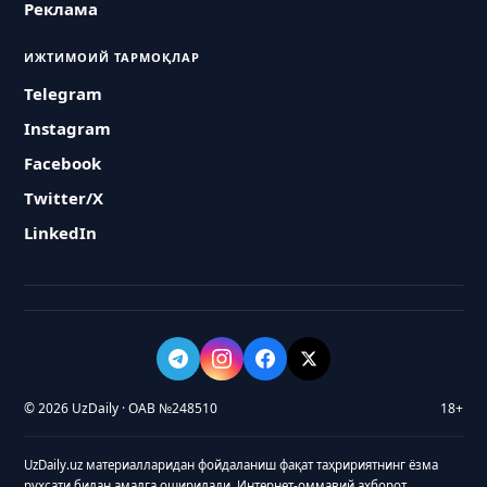
Реклама
ИЖТИМОИЙ ТАРМОҚЛАР
Telegram
Instagram
Facebook
Twitter/X
LinkedIn
© 2026 UzDaily · ОАВ №248510
18+
UzDaily.uz материалларидан фойдаланиш фақат таҳририятнинг ёзма
рухсати билан амалга оширилади. Интернет-оммавий ахборот