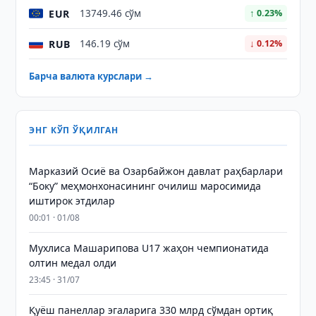
EUR
13749.46 сўм
↑ 0.23%
RUB
146.19 сўм
↓ 0.12%
Барча валюта курслари →
ЭНГ КЎП ЎҚИЛГАН
Марказий Осиё ва Озарбайжон давлат раҳбарлари
“Боку” меҳмонхонасининг очилиш маросимида
иштирок этдилар
00:01 · 01/08
Мухлиса Машарипова U17 жаҳон чемпионатида
олтин медал олди
23:45 · 31/07
Қуёш панеллар эгаларига 330 млрд сўмдан ортиқ