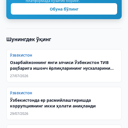
платформада кузатиб боринг.
Обуна бўлинг
Шунингдек ўқинг
ЎЗБЕКИСТОН
Озарбайжоннинг янги элчиси Ўзбекистон ТИВ
раҳбарига ишонч ёрлиқларининг нусхаларини
топширди
27/07/2026
ЎЗБЕКИСТОН
Ўзбекистонда ер расмийлаштиришда
коррупциянинг икки ҳолати аниқланди
29/07/2026