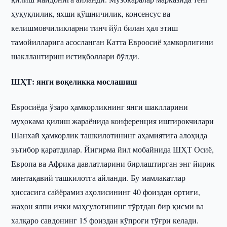
ҳуқуқлилик, яхши қўшничилик, консенсус ва
келишмовчиликларни тинч йўл билан ҳал этиш
тамойилларига асосланган Катта Евроосиё ҳамкорлигини
шакллантириш истиқболлари бўлди.
ШҲТ: янги воқеликка мослашиш
Евросиёда ўзаро ҳамкорликнинг янги шаклларини
муҳокама қилиш жараёнида конференция иштирокчилари
Шанхай ҳамкорлик ташкилотининг аҳамиятига алоҳида
эътибор қаратдилар. Йигирма йил мобайнида ШҲТ Осиё,
Европа ва Африка давлатларини бирлаштирган энг йирик
минтақавий ташкилотга айланди. Бу мамлакатлар
ҳиссасига сайёрамиз аҳолисининг 40 фоиздан ортиғи,
жаҳон ялпи ички маҳсулотининг тўртдан бир қисми ва
халқаро савдонинг 15 фоиздан кўпроғи тўғри келади.