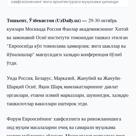
хавфсизликнинг янги архитектураси муҳокама қилинди
Тошкент, Ўзбекистон (UzDaily.uz) —
29-30 октябрь
кунлари Москвада Россия Фанлар академиясининг Хитой
ва замонавий Осиё институти томонидан ташкил этилган
"Евроосиёда кўп томонлама ҳамкорлик: янги шакллар ва
йўналишлар" мавзусидаги халқаро конференция бўлиб
ўтди.
Унда Россия, Беларус, Марказий, Жанубий ва Жануби-
Шарқий Осиё, Яқин Шарқ мамлакатларининг давлат
органлари, етакчи илмий марказлари, шунингдек, халқаро
ташкилотлар вакиллари иштирок этди.
Форум Евроосиёнинг хавфсизлиги ва ривожланишига
оид муҳим масалаларни очиқ ва самарали муҳокама
қилиш майдонига айланди. Музокаралар марказида тенг