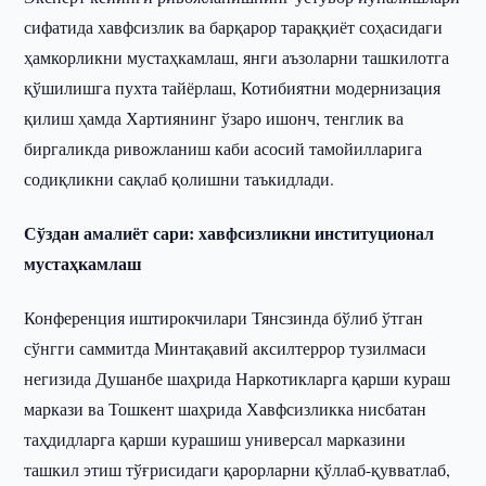
сифатида хавфсизлик ва барқарор тараққиёт соҳасидаги
ҳамкорликни мустаҳкамлаш, янги аъзоларни ташкилотга
қўшилишга пухта тайёрлаш, Котибиятни модернизация
қилиш ҳамда Хартиянинг ўзаро ишонч, тенглик ва
биргаликда ривожланиш каби асосий тамойилларига
содиқликни сақлаб қолишни таъкидлади.
Сўздан амалиёт сари: хавфсизликни институционал
мустаҳкамлаш
Конференция иштирокчилари Тянсзинда бўлиб ўтган
сўнгги саммитда Минтақавий аксилтеррор тузилмаси
негизида Душанбе шаҳрида Наркотикларга қарши кураш
маркази ва Тошкент шаҳрида Хавфсизликка нисбатан
таҳдидларга қарши курашиш универсал марказини
ташкил этиш тўғрисидаги қарорларни қўллаб-қувватлаб,