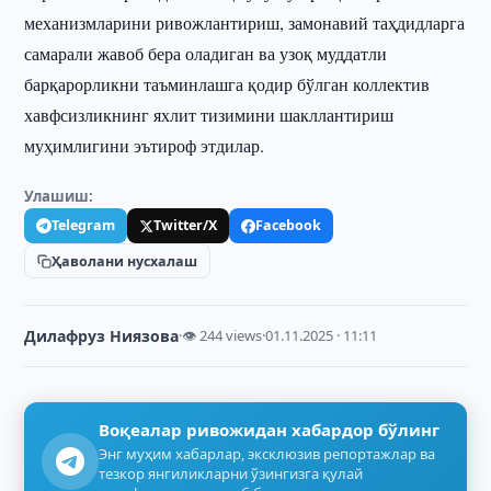
механизмларини ривожлантириш, замонавий таҳдидларга
самарали жавоб бера оладиган ва узоқ муддатли
барқарорликни таъминлашга қодир бўлган коллектив
хавфсизликнинг яхлит тизимини шакллантириш
муҳимлигини эътироф этдилар.
Улашиш:
Telegram
Twitter/X
Facebook
Ҳаволани нусхалаш
Дилафруз Ниязова
·
👁 244 views
·
01.11.2025 · 11:11
Воқеалар ривожидан хабардор бўлинг
Энг муҳим хабарлар, эксклюзив репортажлар ва
тезкор янгиликларни ўзингизга қулай