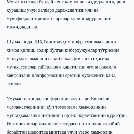
Мутахассислар бундай кенг қамровли таҳдидларга қарши
курашиш учун халқаро даражада тизимли ва
мувофиқлаштирилган чоралар кўриш зарурлигини
таъкидладилар.
Шу маънода, ШҲТнинг муҳим инфратузилмаларини
ҳимоя қилиш, содир бўлган киберҳужумлар тўғрисида
маълумот алмашиш ва киберхавфсизлик соҳасида
мутахассислар тайёрлашга қаратилган ягона рақамли
хавфсизлик платформасини яратиш муҳимлиги қайд
этилди.
Умуман олганда, конференция якунлари Евроосиё
мамлакатларининг кўп томонлама ҳамкорликни
мустаҳкамлашга интилиши ортиб бораётганини кўрсатди.
Иштирокчилар жаҳон сиёсатидаги нотинчлик кучайиб
бораётган шароитда минтақа учун ўзаро ҳамкорлик