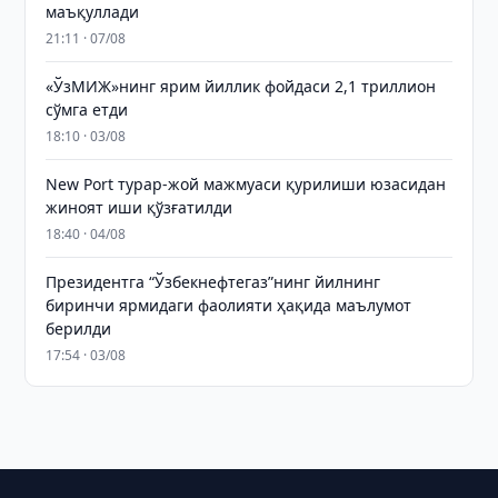
маъқуллади
21:11 · 07/08
«ЎзМИЖ»нинг ярим йиллик фойдаси 2,1 триллион
сўмга етди
18:10 · 03/08
New Port турар-жой мажмуаси қурилиши юзасидан
жиноят иши қўзғатилди
18:40 · 04/08
Президентга “Ўзбекнефтегаз”нинг йилнинг
биринчи ярмидаги фаолияти ҳақида маълумот
берилди
17:54 · 03/08