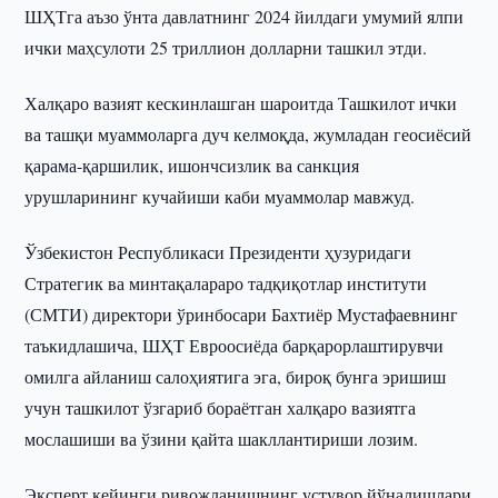
ШҲТга аъзо ўнта давлатнинг 2024 йилдаги умумий ялпи
ички маҳсулоти 25 триллион долларни ташкил этди.
Халқаро вазият кескинлашган шароитда Ташкилот ички
ва ташқи муаммоларга дуч келмоқда, жумладан геосиёсий
қарама-қаршилик, ишончсизлик ва санкция
урушларининг кучайиши каби муаммолар мавжуд.
Ўзбекистон Республикаси Президенти ҳузуридаги
Стратегик ва минтақалараро тадқиқотлар институти
(СМТИ) директори ўринбосари Бахтиёр Мустафаевнинг
таъкидлашича, ШҲТ Евроосиёда барқарорлаштирувчи
омилга айланиш салоҳиятига эга, бироқ бунга эришиш
учун ташкилот ўзгариб бораётган халқаро вазиятга
мослашиши ва ўзини қайта шакллантириши лозим.
Эксперт кейинги ривожланишнинг устувор йўналишлари