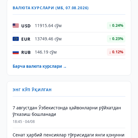
ВАЛЮТА КУРСЛАРИ (МБ, 07.08.2026)
USD
11915.64 сўм
↑ 0.24%
EUR
13749.46 сўм
↑ 0.23%
RUB
146.19 сўм
↓ 0.12%
Барча валюта курслари →
ЭНГ КЎП ЎҚИЛГАН
7 августдан Ўзбекистонда ҳайвонларни рўйхатдан
ўтказиш бошланади
18:45 · 04/08
Сенат ҳарбий пенсиялар тўғрисидаги янги қонунни