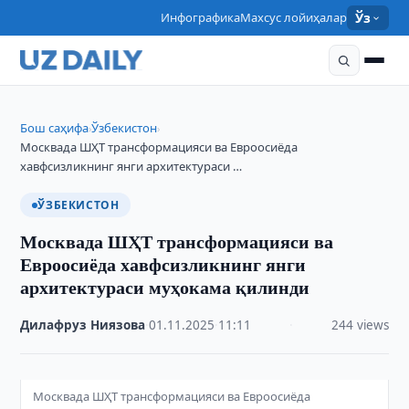
Инфографика
Махсус лойиҳалар
Ўз
Бош саҳифа
Ўзбекистон
›
›
Москвада ШҲТ трансформацияси ва Евроосиёда
хавфсизликнинг янги архитектураси …
ЎЗБЕКИСТОН
Москвада ШҲТ трансформацияси ва
Евроосиёда хавфсизликнинг янги
архитектураси муҳокама қилинди
Дилафруз Ниязова
·
01.11.2025
·
11:11
·
244 views
Москвада ШҲТ трансформацияси ва Евроосиёда