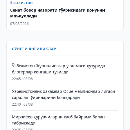
ЎЗБЕКИСТОН
Сенат бозор назорати тўғрисидаги қонунни
маъқуллади
07/08/2026
СЎНГГИ ЯНГИЛИКЛАР
Ўзбекистон Журналистлар уюшмаси ҳузурида
блогерлар кенгаши тузилди
22:45 · 08/08
Ўзбекистонлик ҳакамлар Осиё Чемпионлар лигаси
саралаш ўйинларини бошқаради
22:40 · 08/08
Мирзиёев қурувчиларни касб байрами билан
табриклади
22:35 · 08/08