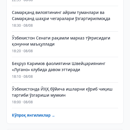
Самарқанд вилоятининг айрим туманлари ва
Самарқанд шаҳри чегаралари ўзгартирилмоқда
18:30 · 08/08
Ўзбекистон Сенати рақамли марказ тўғрисидаги
қонунни маъқуллади
18:20 · 08/08
Беҳруз Каримов фаолиятини Швейцариянинг
«Лугано» клубида давом эттиради
18:10 · 08/08
Ўзбекистонда ЙҲҚ бўйича ишларни кўриб чиқиш
тартиби ўзгариши мумкин
18:00 · 08/08
Кўпроқ янгиликлар →