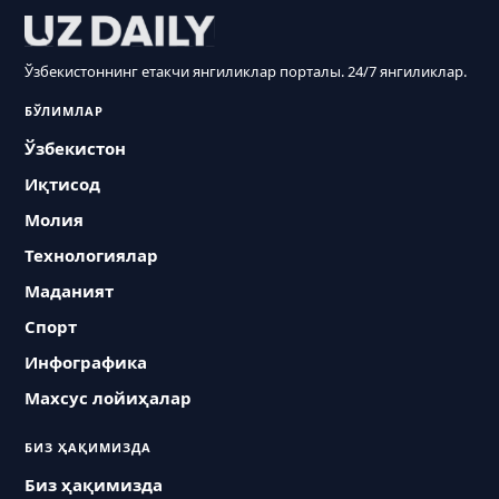
Ўзбекистоннинг етакчи янгиликлар порталы. 24/7 янгиликлар.
БЎЛИМЛАР
Ўзбекистон
Иқтисод
Молия
Технологиялар
Маданият
Спорт
Инфографика
Махсус лойиҳалар
БИЗ ҲАҚИМИЗДА
Биз ҳақимизда