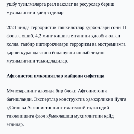
ушбу тузилмаларга реал ваколат ва ресурслар бериш
муҳимлигини қайд этдилар.
2024 йилда террористик ташкилотлар қурбонлари сони 11
фоизга ошиб, 4,2 минг кишига етганини ҳисобга олган
ҳолда, тадбир иштирокчилари терроризм ва экстремизмга
қарши курашда ягона ёндашувни ишлаб чиқиш
муҳимлигини таъкидладилар.
Афғонистон имкониятлар майдони сифатида
Мунозаранинг алоҳида бир блоки Афғонистонга
бағишланди. Экспертлар конструктив ҳамкорликни йўлга
қўйиш ва Афғонистоннинг ижтимоий-иқтисодий
тикланишига фаол кўмаклашиш муҳимлигини қайд
этдилар.