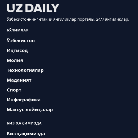
Ўзбекистоннинг етакчи янгиликлар порталы. 24/7 янгиликлар.
БЎЛИМЛАР
Ўзбекистон
Иқтисод
Молия
Технологиялар
Маданият
Спорт
Инфографика
Махсус лойиҳалар
БИЗ ҲАҚИМИЗДА
Биз ҳақимизда