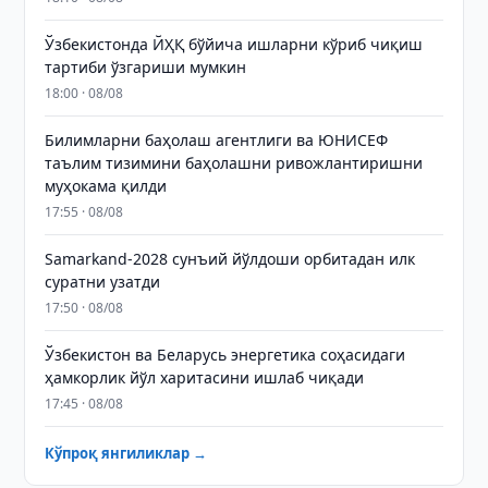
Ўзбекистонда ЙҲҚ бўйича ишларни кўриб чиқиш
тартиби ўзгариши мумкин
18:00 · 08/08
Билимларни баҳолаш агентлиги ва ЮНИСЕФ
таълим тизимини баҳолашни ривожлантиришни
муҳокама қилди
17:55 · 08/08
Samarkand-2028 сунъий йўлдоши орбитадан илк
суратни узатди
17:50 · 08/08
Ўзбекистон ва Беларусь энергетика соҳасидаги
ҳамкорлик йўл харитасини ишлаб чиқади
17:45 · 08/08
Кўпроқ янгиликлар →