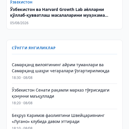
ЎЗБЕКИСТОН
Ўзбекистон ва Harvard Growth Lab аёлларни
қўллаб-қувватлаш масалаларини муҳокама
қилишди
05/08/2026
СЎНГГИ ЯНГИЛИКЛАР
Самарқанд вилоятининг айрим туманлари ва
Самарқанд шаҳри чегаралари ўзгартирилмоқда
18:30 · 08/08
Ўзбекистон Сенати рақамли марказ тўғрисидаги
қонунни маъқуллади
18:20 · 08/08
Беҳруз Каримов фаолиятини Швейцариянинг
«Лугано» клубида давом эттиради
18:10 · 08/08