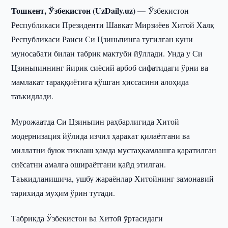
Тошкент, Ўзбекистон (UzDaily.uz) —
Ўзбекистон
Республикаси Президенти Шавкат Мирзиёев Хитой Халқ
Республикаси Раиси Си Цзиньпинга туғилган куни
муносабати билан табрик мактуби йўллади. Унда у Си
Цзиньпиннинг йирик сиёсий арбоб сифатидаги ўрни ва
мамлакат тараққиётига қўшган ҳиссасини алоҳида
таъкидлади.
Мурожаатда Си Цзиньпин раҳбарлигида Хитой
модернизация йўлида изчил ҳаракат қилаётгани ва
миллатни буюк тиклаш ҳамда мустаҳкамлашга қаратилган
сиёсатни амалга ошираётгани қайд этилган.
Таъкидланишича, ушбу жараёнлар Хитойнинг замонавий
тарихида муҳим ўрин тутади.
Табрикда Ўзбекистон ва Хитой ўртасидаги