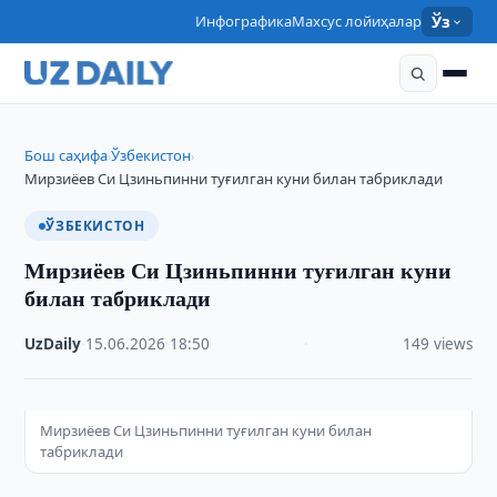
Инфографика
Махсус лойиҳалар
Ўз
Бош саҳифа
Ўзбекистон
›
›
Мирзиёев Си Цзиньпинни туғилган куни билан табриклади
ЎЗБЕКИСТОН
Мирзиёев Си Цзиньпинни туғилган куни
билан табриклади
UzDaily
·
15.06.2026
·
18:50
·
149 views
Мирзиёев Си Цзиньпинни туғилган куни билан
табриклади