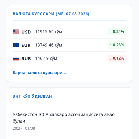
ВАЛЮТА КУРСЛАРИ (МБ, 07.08.2026)
USD
11915.64 сўм
↑ 0.24%
EUR
13749.46 сўм
↑ 0.23%
RUB
146.19 сўм
↓ 0.12%
Барча валюта курслари →
ЭНГ КЎП ЎҚИЛГАН
Ўзбекистон ICCA халқаро ассоциациясига аъзо
бўлди
20:37 · 01/08