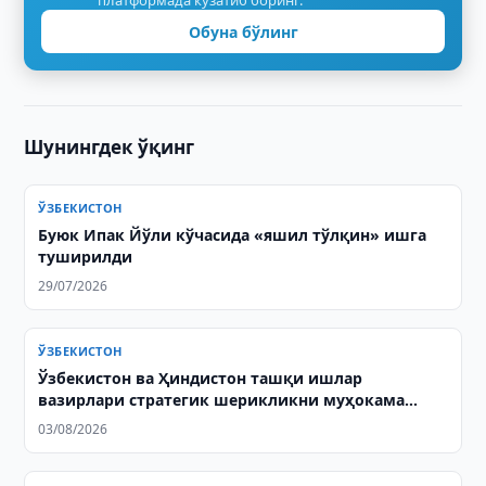
платформада кузатиб боринг.
Обуна бўлинг
Шунингдек ўқинг
ЎЗБЕКИСТОН
Буюк Ипак Йўли кўчасида «яшил тўлқин» ишга
туширилди
29/07/2026
ЎЗБЕКИСТОН
Ўзбекистон ва Ҳиндистон ташқи ишлар
вазирлари стратегик шерикликни муҳокама
қилди
03/08/2026