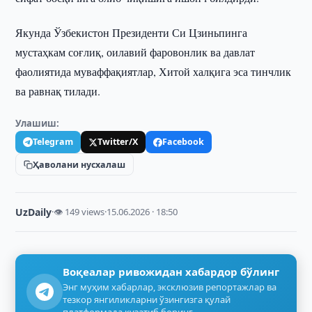
Якунда Ўзбекистон Президенти Си Цзиньпинга
мустаҳкам соғлиқ, оилавий фаровонлик ва давлат
фаолиятида муваффақиятлар, Хитой халқига эса тинчлик
ва равнақ тилади.
Улашиш:
Telegram
Twitter/X
Facebook
Ҳаволани нусхалаш
UzDaily
·
👁 149 views
·
15.06.2026 · 18:50
Воқеалар ривожидан хабардор бўлинг
Энг муҳим хабарлар, эксклюзив репортажлар ва
тезкор янгиликларни ўзингизга қулай