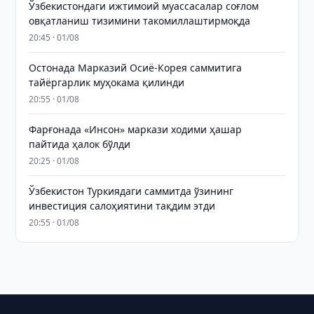
Ўзбекистондаги ижтимоий муассасалар соғлом
овқатланиш тизимини такомиллаштирмоқда
20:45 · 01/08
Остонада Марказий Осиё-Корея саммитига
тайёргарлик муҳокама қилинди
20:55 · 01/08
Фарғонада «Инсон» маркази ходими ҳашар
пайтида ҳалок бўлди
20:25 · 01/08
Ўзбекистон Туркиядаги саммитда ўзининг
инвестиция салоҳиятини тақдим этди
20:55 · 01/08