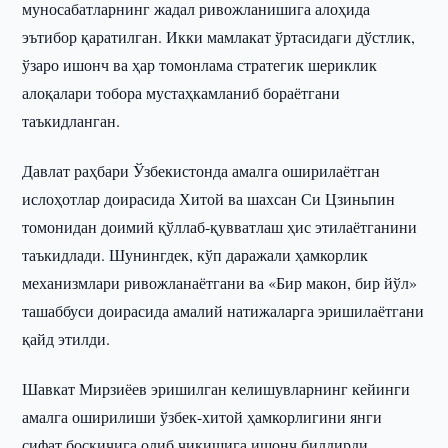
муносабатларнинг жадал ривожланишига алоҳида
эътибор қаратилган. Икки мамлакат ўртасидаги дўстлик,
ўзаро ишонч ва ҳар томонлама стратегик шериклик
алоқалари тобора мустаҳкамланиб бораётгани
таъкидланган.
Давлат раҳбари Ўзбекистонда амалга оширилаётган
ислоҳотлар доирасида Хитой ва шахсан Си Цзиньпин
томонидан доимий қўллаб-қувватлаш ҳис этилаётганини
таъкидлади. Шунингдек, кўп даражали ҳамкорлик
механизмлари ривожланаётгани ва «Бир макон, бир йўл»
ташаббуси доирасида амалий натижаларга эришилаётгани
қайд этилди.
Шавкат Мирзиёев эришилган келишувларнинг кейинги
амалга оширилиши ўзбек-хитой ҳамкорлигини янги
сифат босқичига олиб чиқишига ишонч билдирди.