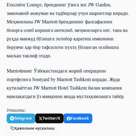
Executive Lounge, бренднинг ўзига хос JW Garden,
замонавий анжуман ва тадбирлар учун шароитлар киради.
Меҳмонхона JW Marriott брендининг фалсафасини
бозорга олиб киришга интилиб, меҳмонларга онг, тана ва
руҳда мавжуд бўлишга эътибор қаратиш имконини
берувчи ҳар бир тафсилоти пухта ўйланган осойишта
маскан таклиф этади.
Marriottнинг Ўзбекистондаги жорий операцион
портфелига Soutyard by Marriott Tashkent киради. Жуда
кутилаётган JW Marriott Hotel Tashkent билан компания
мамлакатдаги ўз мавқеини янада мустаҳкамлашга тайёр.
Улашиш:
Telegram
Twitter/X
Facebook
Ҳаволани нусхалаш