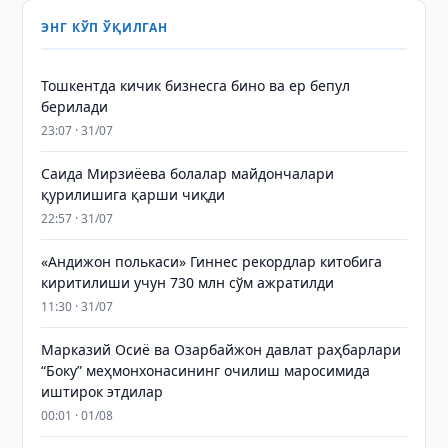
ЭНГ КЎП ЎҚИЛГАН
Тошкентда кичик бизнесга бино ва ер бепул
берилади
23:07 · 31/07
Саида Мирзиёева болалар майдончалари
қурилишига қарши чиқди
22:57 · 31/07
«Андижон полькаси» Гиннес рекордлар китобига
киритилиши учун 730 млн сўм ажратилди
11:30 · 31/07
Марказий Осиё ва Озарбайжон давлат раҳбарлари
“Боку” меҳмонхонасининг очилиш маросимида
иштирок этдилар
00:01 · 01/08