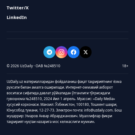
Twitter/X
LinkedIn
© 2026 UzDaily · ОАВ №248510
18+
UzDaily.uz материалларидан фойдаланиш фақат таҳририятнинг ёзма
рухсати билан амалга оширилади. Интернет-оммавий ахборот
воситаси сифатида давлат рўйхатидан ўтганлиги тўғрисидаги
гувоҳнома №248510, 2024 йил 1 апрель. Муассис: «Daily Media»
хусусий корхонаси. Манзил: Ўзбекистон, 100180, Тошкент шаҳри,
Юнусобод тумани, 12-27-73. Электрон почта: info@uzdaily.com. Бош
муҳаррир: Умаров Анвар Абрарджанович. Муаллифлар фикри
таҳририят нуқтаи назарига мос келмаслиги мумкин.