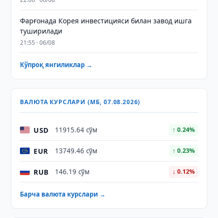
Фарғонада Корея инвестицияси билан завод ишга
туширилади
21:55 · 06/08
Кўпроқ янгиликлар →
ВАЛЮТА КУРСЛАРИ (МБ, 07.08.2026)
USD
11915.64 сўм
↑ 0.24%
EUR
13749.46 сўм
↑ 0.23%
RUB
146.19 сўм
↓ 0.12%
Барча валюта курслари →