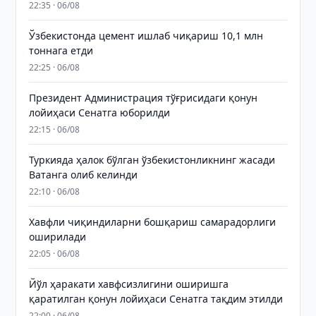
22:35 · 06/08
Ўзбекистонда цемент ишлаб чиқариш 10,1 млн
тоннага етди
22:25 · 06/08
Президент Администрация тўғрисидаги қонун
лойиҳаси Сенатга юборилди
22:15 · 06/08
Туркияда ҳалок бўлган ўзбекистонликнинг жасади
Ватанга олиб келинди
22:10 · 06/08
Хавфли чиқиндиларни бошқариш самарадорлиги
оширилади
22:05 · 06/08
Йўл ҳаракати хавфсизлигини оширишга
қаратилган қонун лойиҳаси Сенатга тақдим этилди
22:00 · 06/08