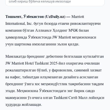
олиб кириш бўйича келишув имзолади
Тошкент, Ўзбекистон (UzDaily.uz) —
Marriott
International, Inc. бугун бозорда етакчи ривожлантирувчи
компания бўлган Аллианcе Ҳолдинг МЧЖ билан
ҳамкорликда Ўзбекистонда JW Marriott меҳмонхонаси
учун шартнома имзолаганини эълон қилди.
Мамлакатда бренднинг дебютини белгилаши кутилаётган
JW Marriott Hotel Tashkent 2025-йил охиригача очилиши
режалаштирилган бўлиб, у фаровонлик, самимий хизмат
ва нафис, табиатдан илҳомланган дизайнга асосланган
бренднинг ўзига хос меҳмондўстлик тажрибасини тақдим
этади. Меҳмонхона Ўзбекистондаги энг йирик савдо
мажмуасини ўз ичига олган Tashkent Cитй Малл лойиҳаси
ҳудудида жойлашади.