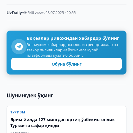
UzDaily
·
👁 546 views
·
28.07.2025 · 20:55
Воқеалар ривожидан хабардор бўлинг
Энг муҳим хабарлар, эксклюзив репортажлар ва
тезкор янгиликларни ўзингизга қулай
платформада кузатиб боринг.
Обуна бўлинг
Шунингдек ўқинг
ТУРИЗМ
Ярим йилда 127 мингдан ортиқ ўзбекистонлик
Туркияга сафар қилди