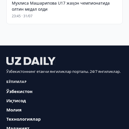
Мухлиса Машарипова U17 жаҳон чемпионатида
олтин медал олди
23:45 · 31/07
Ўзбекистоннинг етакчи янгиликлар порталы. 24/7 янгиликлар.
БЎЛИМЛАР
Ўзбекистон
Иқтисод
Молия
Технологиялар
Маданият