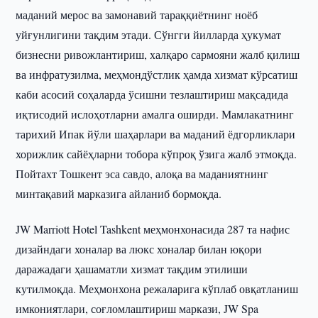
маданий мерос ва замонавий тараққиётнинг ноёб
уйғунлигини тақдим этади. Сўнгги йилларда ҳукумат
бизнесни ривожлантириш, халқаро сармояни жалб қилиш
ва инфратузилма, меҳмондўстлик ҳамда хизмат кўрсатиш
каби асосий соҳаларда ўсишни тезлаштириш мақсадида
иқтисодий ислоҳотларни амалга оширди. Мамлакатнинг
тарихий Ипак йўли шаҳарлари ва маданий ёдгорликлари
хорижлик сайёҳларни тобора кўпроқ ўзига жалб этмоқда.
Пойтахт Тошкент эса савдо, алоқа ва маданиятнинг
минтақавий марказига айланиб бормоқда.
JW Marriott Hotel Tashkent меҳмонхонасида 287 та нафис
дизайндаги хоналар ва люкс хоналар билан юқори
даражадаги ҳашаматли хизмат тақдим этилиши
кутилмоқда. Меҳмонхона режаларига кўплаб овқатланиш
имкониятлари, соғломлаштириш маркази, JW Spa