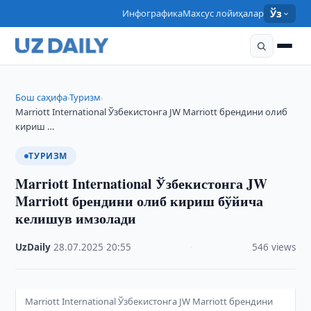
Инфографика
Махсус лойиҳалар
Ўз
Бош саҳифа
Туризм
›
›
Marriott International Ўзбекистонга JW Marriott брендини олиб
кириш …
ТУРИЗМ
Marriott International Ўзбекистонга JW
Marriott брендини олиб кириш бўйича
келишув имзолади
UzDaily
·
28.07.2025
·
20:55
·
546 views
Marriott International Ўзбекистонга JW Marriott брендини