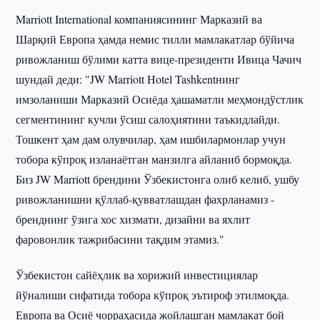
Marriott International компаниясининг Марказий ва
Шарқий Европа ҳамда немис тилли мамлакатлар бўйича
ривожланиш бўлими катта вице-президенти Ивица Чачич
шундай деди: "JW Marriott Hotel Tashkentнинг
имзоланиши Марказий Осиёда ҳашаматли меҳмондўстлик
сегментининг кучли ўсиш салоҳиятини таъкидлайди.
Тошкент ҳам дам олувчилар, ҳам ишбилармонлар учун
тобора кўпроқ изланаётган манзилга айланиб бормоқда.
Биз JW Marriott брендини Ўзбекистонга олиб келиб, ушбу
ривожланишни қўллаб-қувватлашдан фахрланамиз -
бренднинг ўзига хос хизмати, дизайни ва яхлит
фаровонлик тажрибасини тақдим этамиз."
Ўзбекистон сайёҳлик ва хорижий инвестициялар
йўналиши сифатида тобора кўпроқ эътироф этилмоқда.
Европа ва Осиё чорраҳасида жойлашган мамлакат бой