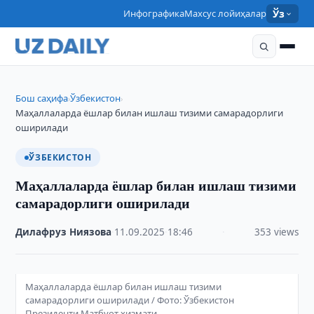
Инфографика
Махсус лойиҳалар
Ўз
Бош саҳифа
Ўзбекистон
›
›
Маҳаллаларда ёшлар билан ишлаш тизими самарадорлиги
оширилади
ЎЗБЕКИСТОН
Маҳаллаларда ёшлар билан ишлаш тизими
самарадорлиги оширилади
Дилафруз Ниязова
·
11.09.2025
·
18:46
·
353 views
Маҳаллаларда ёшлар билан ишлаш тизими
самарадорлиги оширилади / Фото: Ўзбекистон
Президенти Матбуот хизмати.