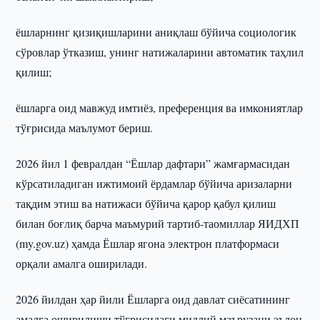
ёшларнинг қизиқишларини аниқлаш бўйича социологик
сўровлар ўтказиш, унинг натижаларини автоматик таҳлил
қилиш;
ёшларга оид мавжуд имтиёз, преференция ва имкониятлар
тўғрисида маълумот бериш.
2026 йил 1 февралдан “Ёшлар дафтари” жамғармасидан
кўрсатиладиган ижтимоий ёрдамлар бўйича аризаларни
тақдим этиш ва натижаси бўйича қарор қабул қилиш
билан боғлиқ барча маъмурий тартиб-таомиллар ЯИДХП
(my.gov.uz) ҳамда Ёшлар ягона электрон платформаси
орқали амалга оширилади.
2026 йилдан ҳар йили Ёшларга оид давлат сиёсатининг
амалга оширилиши тўғрисидаги миллий маърузани эълон