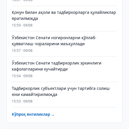
Қонун билан аҳоли ва тадбиркорларга қулайликлар
яратилмоқда
15:59 · 09/08
Ўзбекистон Сенати ногиронларни қўллаб-
қувватлаш чораларини маъқуллади
15:57 · 09/08
Ўзбекистон Сенати тадбиркорлик эркинлиги
кафолатларини кучайтирди
15:54 · 09/08
Тадбиркорлик субъектлари учун тартибга солиш
юки камайтирилмоқда
15:53 · 09/08
Кўпроқ янгиликлар →