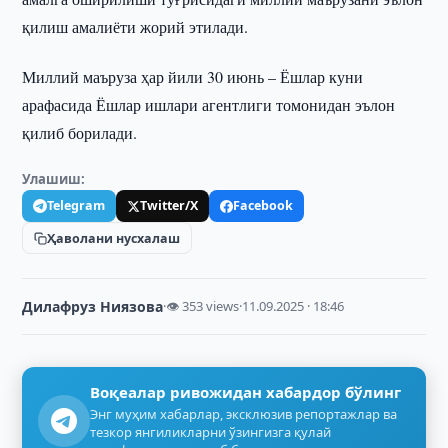
қилиш амалиёти жорий этилади.
Миллий маъруза ҳар йили 30 июнь – Ёшлар куни
арафасида Ёшлар ишлари агентлиги томонидан эълон
қилиб борилади.
Улашиш:
Telegram
Twitter/X
Facebook
Ҳаволани нусхалаш
Дилафруз Ниязова
·
👁 353 views
·
11.09.2025 · 18:46
Воқеалар ривожидан хабардор бўлинг
Энг муҳим хабарлар, эксклюзив репортажлар ва
тезкор янгиликларни ўзингизга қулай