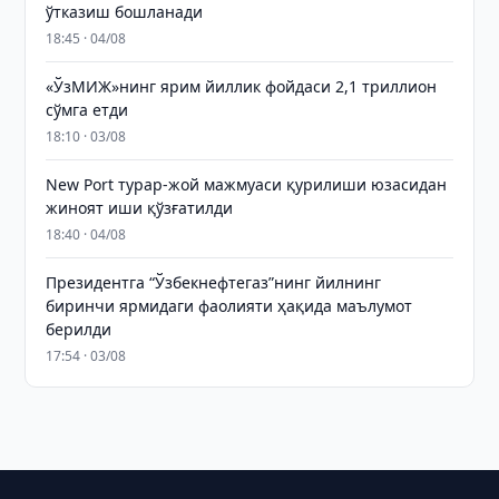
ўтказиш бошланади
18:45 · 04/08
«ЎзМИЖ»нинг ярим йиллик фойдаси 2,1 триллион
сўмга етди
18:10 · 03/08
New Port турар-жой мажмуаси қурилиши юзасидан
жиноят иши қўзғатилди
18:40 · 04/08
Президентга “Ўзбекнефтегаз”нинг йилнинг
биринчи ярмидаги фаолияти ҳақида маълумот
берилди
17:54 · 03/08