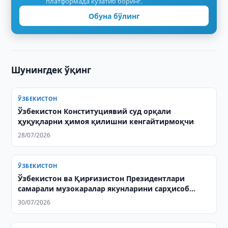
платформада кузатиб боринг.
Обуна бўлинг
Шунингдек ўқинг
ЎЗБЕКИСТОН
Ўзбекистон Конституциявий суд орқали
ҳуқуқларни ҳимоя қилишни кенгайтирмоқчи
28/07/2026
ЎЗБЕКИСТОН
Ўзбекистон ва Қирғизистон Президентлари
самарали музокаралар якунларини сарҳисоб
қилдилар
30/07/2026