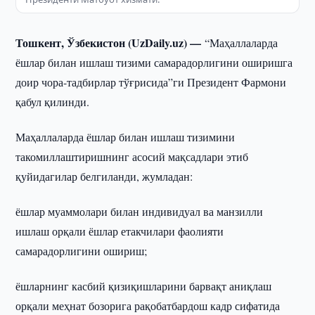
Тошкент, Ўзбекистон (UzDaily.uz) —
“Маҳаллаларда
ёшлар билан ишлаш тизими самарадорлигини оширишга
доир чора-тадбирлар тўғрисида”ги Президент Фармони
қабул қилинди.
Маҳаллаларда ёшлар билан ишлаш тизимини
такомиллаштиришнинг асосий мақсадлари этиб
қуйидагилар белгиланди, жумладан:
ёшлар муаммолари билан индивидуал ва манзилли
ишлаш орқали ёшлар етакчилари фаолияти
самарадорлигини ошириш;
ёшларнинг касбий қизиқишларини барвақт аниқлаш
орқали меҳнат бозорига рақобатбардош кадр сифатида