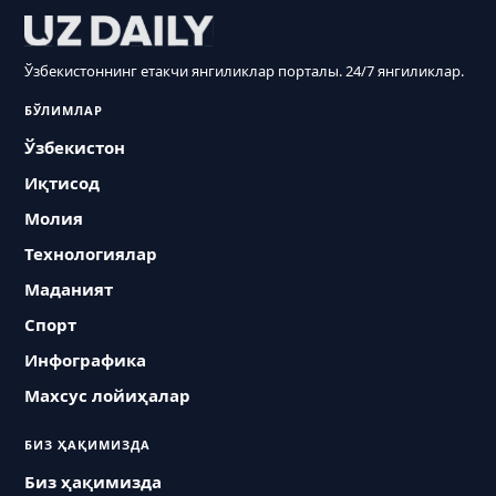
Ўзбекистоннинг етакчи янгиликлар порталы. 24/7 янгиликлар.
БЎЛИМЛАР
Ўзбекистон
Иқтисод
Молия
Технологиялар
Маданият
Спорт
Инфографика
Махсус лойиҳалар
БИЗ ҲАҚИМИЗДА
Биз ҳақимизда