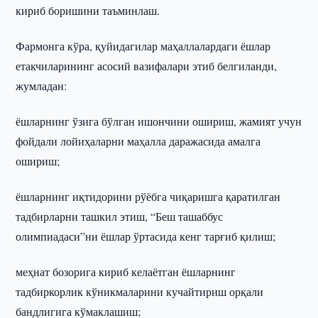
кириб боришини таъминлаш.
Фармонга кўра, қуйидагилар маҳаллалардаги ёшлар
етакчиларининг асосий вазифалари этиб белгиланди,
жумладан:
ёшларнинг ўзига бўлган ишончини ошириш, жамият учун
фойдали лойиҳаларни маҳалла даражасида амалга
ошириш;
ёшларнинг иқтидорини рўёбга чиқаришга қаратилган
тадбирларни ташкил этиш, “Беш ташаббус
олимпиадаси”ни ёшлар ўртасида кенг тарғиб қилиш;
меҳнат бозорига кириб келаётган ёшларнинг
тадбиркорлик кўникмаларини кучайтириш орқали
бандлигига кўмаклашиш;