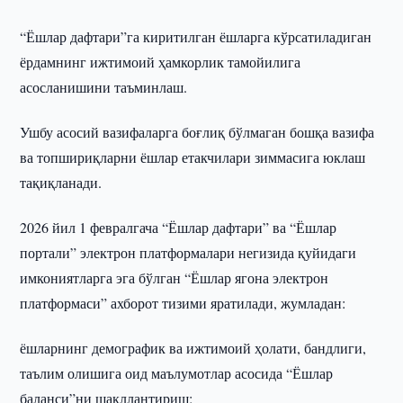
“Ёшлар дафтари”га киритилган ёшларга кўрсатиладиган
ёрдамнинг ижтимоий ҳамкорлик тамойилига
асосланишини таъминлаш.
Ушбу асосий вазифаларга боғлиқ бўлмаган бошқа вазифа
ва топшириқларни ёшлар етакчилари зиммасига юклаш
тақиқланади.
2026 йил 1 февралгача “Ёшлар дафтари” ва “Ёшлар
портали” электрон платформалари негизида қуйидаги
имкониятларга эга бўлган “Ёшлар ягона электрон
платформаси” ахборот тизими яратилади, жумладан:
ёшларнинг демографик ва ижтимоий ҳолати, бандлиги,
таълим олишига оид маълумотлар асосида “Ёшлар
баланси”ни шакллантириш;