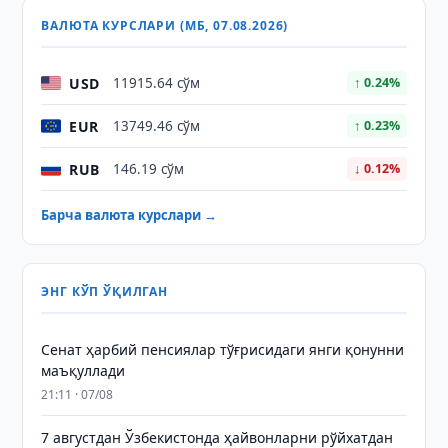
ВАЛЮТА КУРСЛАРИ (МБ, 07.08.2026)
USD
11915.64 сўм
↑ 0.24%
EUR
13749.46 сўм
↑ 0.23%
RUB
146.19 сўм
↓ 0.12%
Барча валюта курслари →
ЭНГ КЎП ЎҚИЛГАН
Сенат ҳарбий пенсиялар тўғрисидаги янги қонунни
маъқуллади
21:11 · 07/08
7 августдан Ўзбекистонда ҳайвонларни рўйхатдан