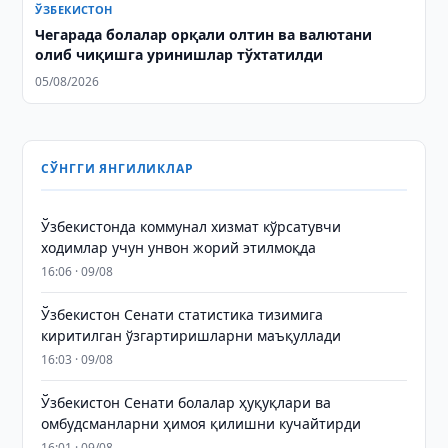
ЎЗБЕКИСТОН
Чегарада болалар орқали олтин ва валютани
олиб чиқишга уринишлар тўхтатилди
05/08/2026
СЎНГГИ ЯНГИЛИКЛАР
Ўзбекистонда коммунал хизмат кўрсатувчи
ходимлар учун унвон жорий этилмоқда
16:06 · 09/08
Ўзбекистон Сенати статистика тизимига
киритилган ўзгартиришларни маъқуллади
16:03 · 09/08
Ўзбекистон Сенати болалар ҳуқуқлари ва
омбудсманларни ҳимоя қилишни кучайтирди
16:01 · 09/08