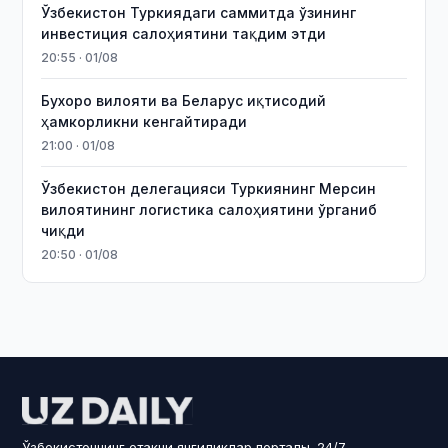
Ўзбекистон Туркиядаги саммитда ўзининг
инвестиция салоҳиятини тақдим этди
20:55 · 01/08
Бухоро вилояти ва Беларус иқтисодий
ҳамкорликни кенгайтиради
21:00 · 01/08
Ўзбекистон делегацияси Туркиянинг Мерсин
вилоятининг логистика салоҳиятини ўрганиб
чиқди
20:50 · 01/08
Ўзбекистоннинг етакчи янгиликлар порталы. 24/7