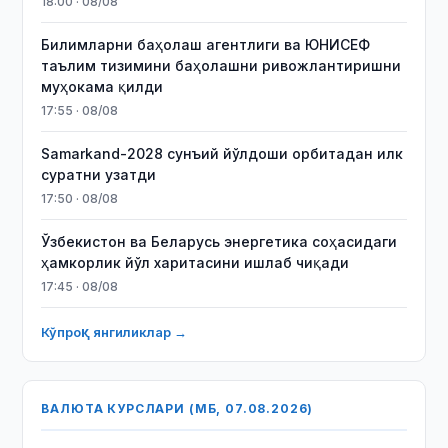
18:00 · 08/08
Билимларни баҳолаш агентлиги ва ЮНИСЕФ
таълим тизимини баҳолашни ривожлантиришни
муҳокама қилди
17:55 · 08/08
Samarkand-2028 сунъий йўлдоши орбитадан илк
суратни узатди
17:50 · 08/08
Ўзбекистон ва Беларусь энергетика соҳасидаги
ҳамкорлик йўл харитасини ишлаб чиқади
17:45 · 08/08
Кўпроқ янгиликлар →
ВАЛЮТА КУРСЛАРИ (МБ, 07.08.2026)