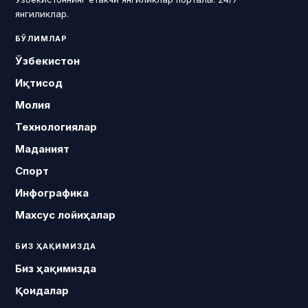
янгиликлар.
БЎЛИМЛАР
Ўзбекистон
Иқтисод
Молия
Технологиялар
Маданият
Спорт
Инфографика
Махсус лойиҳалар
БИЗ ҲАҚИМИЗДА
Биз ҳақимизда
Қоидалар