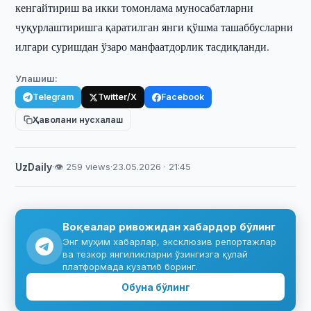
кенгайтириш ва икки томонлама муносабатларни
чуқурлаштиришга қаратилган янги қўшма ташаббусларни
илгари суришдан ўзаро манфаатдорлик тасдиқланди.
Улашиш:
Telegram
Twitter/X
Facebook
Ҳаволани нусхалаш
UzDaily
·
👁 259 views
·
23.05.2026 · 21:45
Воқеалар ривожидан хабардор бўлинг
Энг муҳим хабарлар, эксклюзив репортажлар
ва тезкор янгиликларни ўзингизга қулай
платформада кузатиб боринг.
Обуна бўлинг