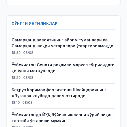
СЎНГГИ ЯНГИЛИКЛАР
Самарқанд вилоятининг айрим туманлари ва
Самарқанд шаҳри чегаралари ўзгартирилмоқда
18:30 · 08/08
Ўзбекистон Сенати рақамли марказ тўғрисидаги
қонунни маъқуллади
18:20 · 08/08
Беҳруз Каримов фаолиятини Швейцариянинг
«Лугано» клубида давом эттиради
18:10 · 08/08
Ўзбекистонда ЙҲҚ бўйича ишларни кўриб чиқиш
тартиби ўзгариши мумкин