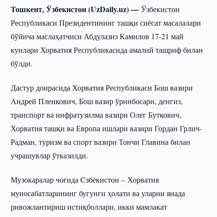
Тошкент, Ўзбекистон (UzDaily.uz) —
Ўзбекистон
Республикаси Президентининг ташқи сиёсат масалалари
бўйича маслаҳатчиси Абдулазиз Камилов 17-21 май
кунлари Хорватия Республикасида амалий ташриф билан
бўлди.
Дастур доирасида Хорватия Республикаси Бош вазири
Андрей Пленкович, Бош вазир ўринбосари, денгиз,
транспорт ва инфратузилма вазири Олег Буткович,
Хорватия ташқи ва Европа ишлари вазири Гордан Грлич-
Радман, туризм ва спорт вазири Тончи Главина билан
учрашувлар ўтказилди.
Музокаралар чоғида Cзбекистон – Хорватия
муносабатларининг бугунги ҳолати ва уларни янада
ривожлантириш истиқболлари, икки мамлакат