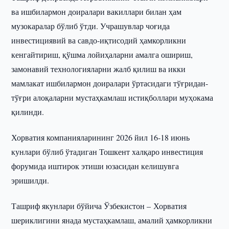
ва ишбилармон доиралари вакиллари билан ҳам
музокаралар бўлиб ўтди. Учрашувлар чоғида
инвестициявий ва савдо-иқтисодий ҳамкорликни
кенгайтириш, қўшма лойиҳаларни амалга ошириш,
замонавий технологияларни жалб қилиш ва икки
мамлакат ишбилармон доиралари ўртасидаги тўғридан-
тўғри алоқаларни мустаҳкамлаш истиқболлари муҳокама
қилинди.
Хорватия компанияларининг 2026 йил 16-18 июнь
кунлари бўлиб ўтадиган Тошкент халқаро инвестиция
форумида иштирок этиши юзасидан келишувга
эришилди.
Ташриф якунлари бўйича Ўзбекистон – Хорватия
шериклигини янада мустаҳкамлаш, амалий ҳамкорликни