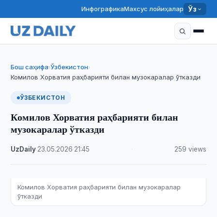
Инфографика
Махсус лойиҳалар
Ўз
Бош саҳифа
Ўзбекистон
›
›
Комилов Хорватия раҳбарияти билан музокаралар ўтказди
ЎЗБЕКИСТОН
Комилов Хорватия раҳбарияти билан
музокаралар ўтказди
UzDaily
·
23.05.2026
·
21:45
·
259 views
Комилов Хорватия раҳбарияти билан музокаралар
ўтказди