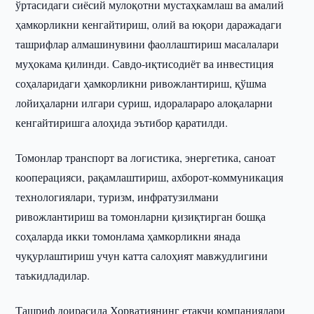
ўртасидаги сиёсий мулоқотни мустаҳкамлаш ва амалий
ҳамкорликни кенгайтириш, олий ва юқори даражадаги
ташрифлар алмашинувини фаоллаштириш масалалари
муҳокама қилинди. Савдо-иқтисодиёт ва инвестиция
соҳаларидаги ҳамкорликни ривожлантириш, қўшма
лойиҳаларни илгари суриш, идоралараро алоқаларни
кенгайтиришга алоҳида эътибор қаратилди.
Томонлар транспорт ва логистика, энергетика, саноат
кооперацияси, рақамлаштириш, ахборот-коммуникация
технологиялари, туризм, инфратузилмани
ривожлантириш ва томонларни қизиқтирган бошқа
соҳаларда икки томонлама ҳамкорликни янада
чуқурлаштириш учун катта салоҳият мавжудлигини
таъкидладилар.
Ташриф доирасида Хорватиянинг етакчи компаниялари