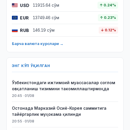
USD
11915.64 сўм
↑ 0.24%
EUR
13749.46 сўм
↑ 0.23%
RUB
146.19 сўм
↓ 0.12%
Барча валюта курслари →
ЭНГ КЎП ЎҚИЛГАН
Ўзбекистондаги ижтимоий муассасалар соғлом
овқатланиш тизимини такомиллаштирмоқда
20:45 · 01/08
Остонада Марказий Осиё-Корея саммитига
тайёргарлик муҳокама қилинди
20:55 · 01/08