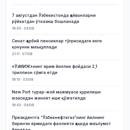
7 августдан Ўзбекистонда ҳайвонларни
рўйхатдан ўтказиш бошланади
18:45 · 04/08
Сенат ҳарбий пенсиялар тўғрисидаги янги
қонунни маъқуллади
21:11 · 07/08
«ЎзМИЖ»нинг ярим йиллик фойдаси 2,1
триллион сўмга етди
18:10 · 03/08
New Port турар-жой мажмуаси қурилиши
юзасидан жиноят иши қўзғатилди
18:40 · 04/08
Президентга “Ўзбекнефтегаз”нинг йилнинг
биринчи ярмидаги фаолияти ҳақида маълумот
берилди