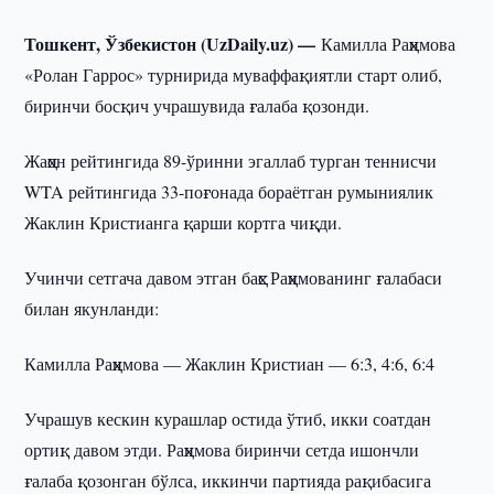
Тошкент, Ўзбекистон (UzDaily.uz) —
Камилла Раҳимова
«Ролан Гаррос» турнирида муваффақиятли старт олиб,
биринчи босқич учрашувида ғалаба қозонди.
Жаҳон рейтингида 89-ўринни эгаллаб турган теннисчи
WTA рейтингида 33-поғонада бораётган румыниялик
Жаклин Кристианга қарши кортга чиқди.
Учинчи сетгача давом этган баҳс Раҳимованинг ғалабаси
билан якунланди:
Камилла Раҳимова — Жаклин Кристиан — 6:3, 4:6, 6:4
Учрашув кескин курашлар остида ўтиб, икки соатдан
ортиқ давом этди. Раҳимова биринчи сетда ишончли
ғалаба қозонган бўлса, иккинчи партияда рақибасига