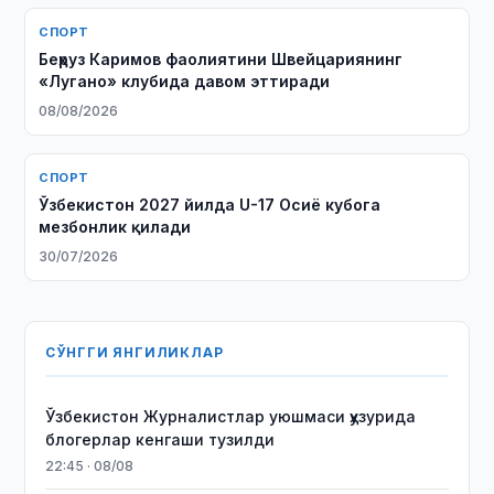
СПОРТ
Беҳруз Каримов фаолиятини Швейцариянинг
«Лугано» клубида давом эттиради
08/08/2026
СПОРТ
Ўзбекистон 2027 йилда U-17 Осиё кубога
мезбонлик қилади
30/07/2026
СЎНГГИ ЯНГИЛИКЛАР
Ўзбекистон Журналистлар уюшмаси ҳузурида
блогерлар кенгаши тузилди
22:45 · 08/08