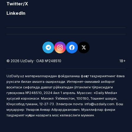
Twitter/X
LinkedIn
© 2026 UzDaily · ОАВ №248510
18+
UzDaily.uz материалларидан фойдаланиш фақат таҳририятнинг ёзма
рухсати билан амалга оширилади. Интернет-оммавий ахборот
воситаси сифатида давлат рўйхатидан ўтганлиги тўғрисидаги
гувоҳнома №248510, 2024 йил 1 апрель. Муассис: «Daily Media»
хусусий корхонаси. Манзил: Ўзбекистон, 100180, Тошкент шаҳри,
Юнусобод тумани, 12-27-73. Электрон почта: info@uzdaily.com. Бош
муҳаррир: Умаров Анвар Абрарджанович. Муаллифлар фикри
таҳририят нуқтаи назарига мос келмаслиги мумкин.