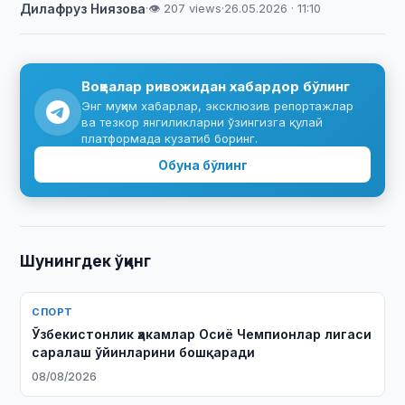
Дилафруз Ниязова
·
👁 207 views
·
26.05.2026 · 11:10
Воқеалар ривожидан хабардор бўлинг
Энг муҳим хабарлар, эксклюзив репортажлар
ва тезкор янгиликларни ўзингизга қулай
платформада кузатиб боринг.
Обуна бўлинг
Шунингдек ўқинг
СПОРТ
Ўзбекистонлик ҳакамлар Осиё Чемпионлар лигаси
саралаш ўйинларини бошқаради
08/08/2026