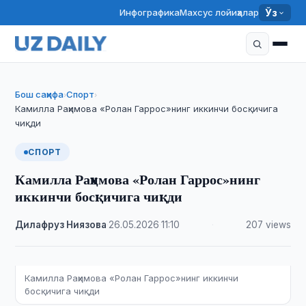
Инфографика
Махсус лойиҳалар
Ўз
Бош саҳифа
Спорт
›
›
Камилла Раҳимова «Ролан Гаррос»нинг иккинчи босқичига
чиқди
СПОРТ
Камилла Раҳимова «Ролан Гаррос»нинг
иккинчи босқичига чиқди
Дилафруз Ниязова
·
26.05.2026
·
11:10
·
207 views
Камилла Раҳимова «Ролан Гаррос»нинг иккинчи
босқичига чиқди