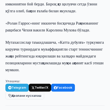
имкониятни бой берди. Бироқ ҳал қилувчи сетда ўзини
қўлга олиб, баҳсни ғалаба билан якунлади.
«Ролан Гаррос»нинг иккинчи босқичида Раҳимованинг
рақибаси Чехия вакили Каролина Мухова бўлади.
Мутахассислар таъкидлашича, «Катта дубулға» туркумига
кирувчи турнирдаги муваффақиятли старт теннисчининг
жаҳон рейтингида юқорилаши ва халқаро майдондаги
позицияларини мустаҳкамлашида муҳим аҳамият касб этиши
мумкин.
Улашиш:
Telegram
Twitter/X
Facebook
Ҳаволани нусхалаш