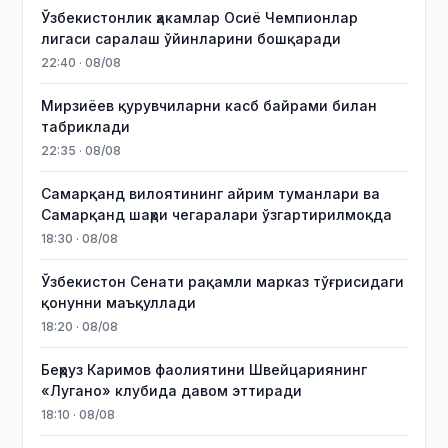
Ўзбекистонлик ҳакамлар Осиё Чемпионлар
лигаси саралаш ўйинларини бошқаради
22:40 · 08/08
Мирзиёев қурувчиларни касб байрами билан
табриклади
22:35 · 08/08
Самарқанд вилоятининг айрим туманлари ва
Самарқанд шаҳри чегаралари ўзгартирилмоқда
18:30 · 08/08
Ўзбекистон Сенати рақамли марказ тўғрисидаги
қонунни маъқуллади
18:20 · 08/08
Беҳруз Каримов фаолиятини Швейцариянинг
«Лугано» клубида давом эттиради
18:10 · 08/08