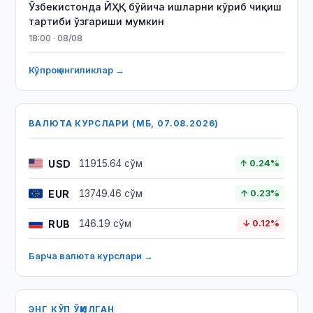
Ўзбекистонда ЙҲҚ бўйича ишларни кўриб чиқиш
тартиби ўзгариши мумкин
18:00 · 08/08
Кўпроқ янгиликлар →
ВАЛЮТА КУРСЛАРИ (МБ, 07.08.2026)
USD
11915.64 сўм
↑ 0.24%
EUR
13749.46 сўм
↑ 0.23%
RUB
146.19 сўм
↓ 0.12%
Барча валюта курслари →
ЭНГ КЎП ЎҚИЛГАН