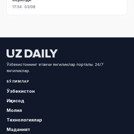
17:54 · 03/08
Ўзбекистоннинг етакчи янгиликлар порталы. 24/7
янгиликлар.
БЎЛИМЛАР
Ўзбекистон
Иқтисод
Молия
Технологиялар
Маданият