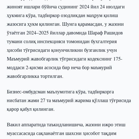
жиноят ишлари бўйича судининг 2024 йил 24 июлдаги
ҳукмига кўра, тадбиркор озодликдан маҳрум қилиш
жазосига ҳукм қилинган. Шунга қарамасдан, у жазони
ўтаётган 2024–2025 йиллар давомида Шараф Рашидов
тумани солиқ инспекцияси томонидан бухгалтерия
ҳисоби тўғрисидаги қонунчиликни бузганлик учун
Маъмурий жавобгарлик тўғрисидаги кодекснинг 175-
моддаси 2-қисми асосида бир неча бор маъмурий
жавобгарликка тортилган.
Бизнес-омбудсман маълумотига кўра, тадбиркорга
нисбатан жами 27 та маъмурий жарима қўллаш тўғрисида
қарор қабул қилинган.
Вакил аппаратида таъкидланишича, жазони ижро этиш
муассасасида сақланаётган шахсни ҳисобот тақдим