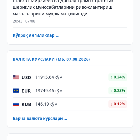
Шавкат Мирзиёев ва Доналд Трамп стратегик
шериклик муносабатларини ривожлантириш
масалаларини муҳокама қилишди
20:43 · 07/08
Кўпроқ янгиликлар →
ВАЛЮТА КУРСЛАРИ (МБ, 07.08.2026)
USD
11915.64 сўм
↑ 0.24%
EUR
13749.46 сўм
↑ 0.23%
RUB
146.19 сўм
↓ 0.12%
Барча валюта курслари →