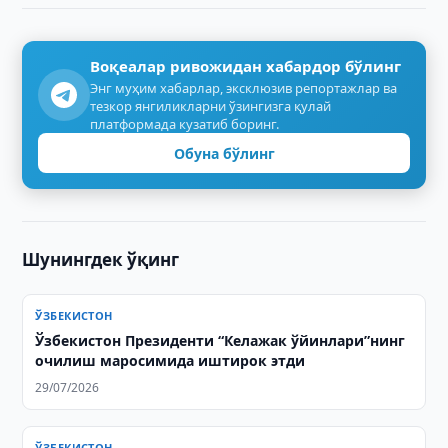
Воқеалар ривожидан хабардор бўлинг
Энг муҳим хабарлар, эксклюзив репортажлар ва
тезкор янгиликларни ўзингизга қулай
платформада кузатиб боринг.
Обуна бўлинг
Шунингдек ўқинг
ЎЗБЕКИСТОН
Ўзбекистон Президенти “Келажак ўйинлари”нинг
очилиш маросимида иштирок этди
29/07/2026
ЎЗБЕКИСТОН