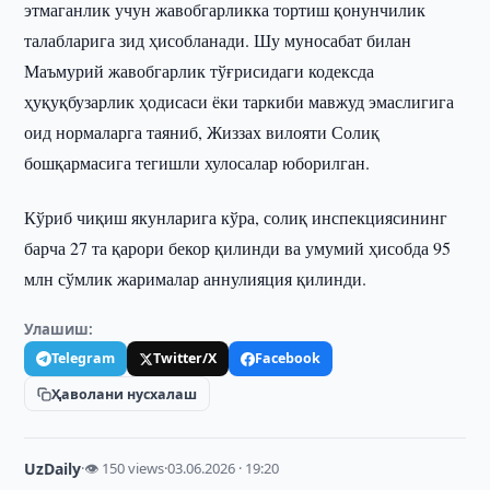
этмаганлик учун жавобгарликка тортиш қонунчилик
талабларига зид ҳисобланади. Шу муносабат билан
Маъмурий жавобгарлик тўғрисидаги кодексда
ҳуқуқбузарлик ҳодисаси ёки таркиби мавжуд эмаслигига
оид нормаларга таяниб, Жиззах вилояти Солиқ
бошқармасига тегишли хулосалар юборилган.
Кўриб чиқиш якунларига кўра, солиқ инспекциясининг
барча 27 та қарори бекор қилинди ва умумий ҳисобда 95
млн сўмлик жарималар аннулияция қилинди.
Улашиш:
Telegram
Twitter/X
Facebook
Ҳаволани нусхалаш
UzDaily
·
👁 150 views
·
03.06.2026 · 19:20