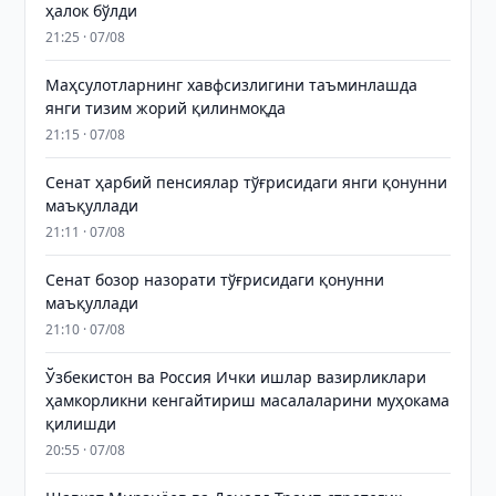
ҳалок бўлди
21:25 · 07/08
Маҳсулотларнинг хавфсизлигини таъминлашда
янги тизим жорий қилинмоқда
21:15 · 07/08
Сенат ҳарбий пенсиялар тўғрисидаги янги қонунни
маъқуллади
21:11 · 07/08
Сенат бозор назорати тўғрисидаги қонунни
маъқуллади
21:10 · 07/08
Ўзбекистон ва Россия Ички ишлар вазирликлари
ҳамкорликни кенгайтириш масалаларини муҳокама
қилишди
20:55 · 07/08