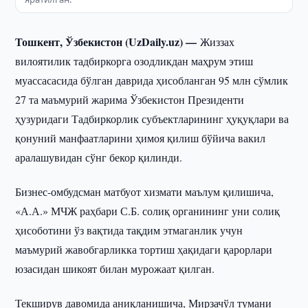
Тошкент, Ўзбекистон (UzDaily.uz) —
Жиззах
вилоятилик тадбиркорга озодликдан маҳрум этиш
муассасасида бўлган даврида ҳисобланган 95 млн сўмлик
27 та маъмурий жарима Ўзбекистон Президенти
ҳузуридаги Тадбиркорлик субъектларининг ҳуқуқлари ва
қонуний манфаатларини ҳимоя қилиш бўйича вакил
аралашувидан сўнг бекор қилинди.
Бизнес-омбудсман матбуот хизмати маълум қилишича,
«А.А.» МЧЖ раҳбари С.Б. солиқ органининг уни солиқ
ҳисоботини ўз вақтида тақдим этмаганлик учун
маъмурий жавобгарликка тортиш ҳақидаги қарорлари
юзасидан шикоят билан мурожаат қилган.
Текширув давомида аниқланишича, Мирзачўл тумани