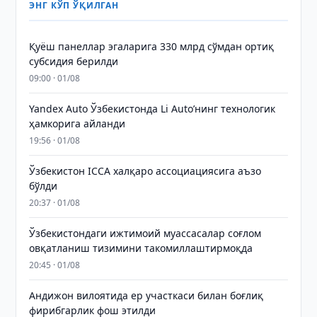
ЭНГ КЎП ЎҚИЛГАН
Қуёш панеллар эгаларига 330 млрд сўмдан ортиқ
субсидия берилди
09:00 · 01/08
Yandex Auto Ўзбекистонда Li Auto’нинг технологик
ҳамкорига айланди
19:56 · 01/08
Ўзбекистон ICCA халқаро ассоциациясига аъзо
бўлди
20:37 · 01/08
Ўзбекистондаги ижтимоий муассасалар соғлом
овқатланиш тизимини такомиллаштирмоқда
20:45 · 01/08
Андижон вилоятида ер участкаси билан боғлиқ
фирибгарлик фош этилди