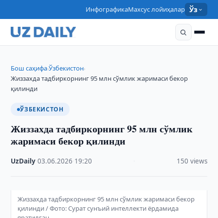
Инфографика
Махсус лойиҳалар
Ўз
Бош саҳифа
Ўзбекистон
›
›
Жиззахда тадбиркорнинг 95 млн сўмлик жаримаси бекор
қилинди
ЎЗБЕКИСТОН
Жиззахда тадбиркорнинг 95 млн сўмлик
жаримаси бекор қилинди
UzDaily
·
03.06.2026
·
19:20
·
150 views
Жиззахда тадбиркорнинг 95 млн сўмлик жаримаси бекор
қилинди / Фото: Сурат сунъий интеллекти ёрдамида
яратилган.