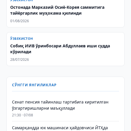
Остонада Марказий Осиё-Корея саммитига
тайёргарлик муҳокама қилинди
01/08/2026
ЎЗБЕКИСТОН
Собиқ ИИВ ўринбосари Абдуллаев иши судда
кўрилади
28/07/2026
СЎНГГИ ЯНГИЛИКЛАР
Сенат пенсия тайинлаш тартибига киритилган
ўзгартиришларни маъқуллади
21:30 · 07/08
Самарқандда юк машинаси ҳайдовчиси ЙТҲда