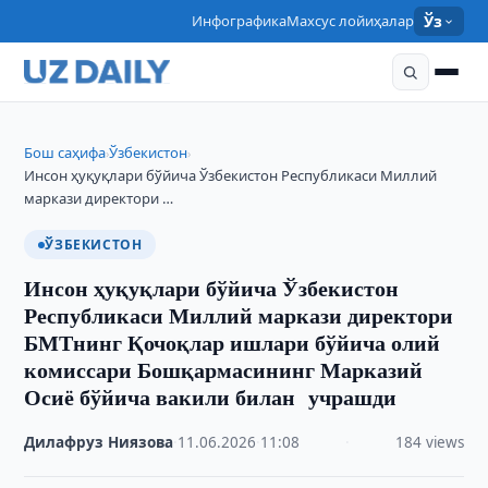
Инфографика
Махсус лойиҳалар
Ўз
Бош саҳифа
Ўзбекистон
›
›
Инсон ҳуқуқлари бўйича Ўзбекистон Республикаси Миллий
маркази директори …
ЎЗБЕКИСТОН
Инсон ҳуқуқлари бўйича Ўзбекистон
Республикаси Миллий маркази директори
БМТнинг Қочоқлар ишлари бўйича олий
комиссари Бошқармасининг Марказий
Осиё бўйича вакили билан учрашди
Дилафруз Ниязова
·
11.06.2026
·
11:08
·
184 views