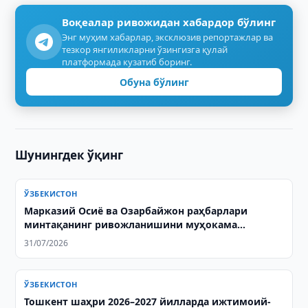
Воқеалар ривожидан хабардор бўлинг
Энг муҳим хабарлар, эксклюзив репортажлар ва
тезкор янгиликларни ўзингизга қулай
платформада кузатиб боринг.
Обуна бўлинг
Шунингдек ўқинг
ЎЗБЕКИСТОН
Марказий Осиё ва Озарбайжон раҳбарлари
минтақанинг ривожланишини муҳокама
қилишди ва қўшма декларация қабул қилишди
31/07/2026
ЎЗБЕКИСТОН
Тошкент шаҳри 2026–2027 йилларда ижтимоий-