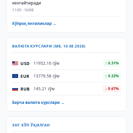
кенгайтиради
11:05 · 10/08
Кўпроқ янгиликлар →
ВАЛЮТА КУРСЛАРИ (МБ, 10.08.2026)
USD
11952.10 сўм
↑ 0.31%
EUR
13779.58 сўм
↑ 0.22%
RUB
145.21 сўм
↓ 0.67%
Барча валюта курслари →
ЭНГ КЎП ЎҚИЛГАН