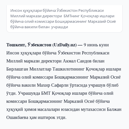
Инсон ҳуқуқлари бўйича Ўзбекистон Республикаси
Миллий маркази директори БМТнинг Қочоқлар ишлари
бўйича олий комиссари Бошқармасининг Марказий Осиё
бўйича вакили билан учрашди
Тошкент, Ўзбекистон (UzDaily.uz) —
9 июнь куни
Инсон ҳуқуқлари бўйича Ўзбекистон Республикаси
Миллий маркази директори Акмал Саидов билан
Бирлашган Миллатлар Ташкилотининг Қочоқлар ишлари
бўйича олий комиссари Бошқармасининг Марказий Осиё
бўйича вакили Махир Сафарли ўртасида учрашув бўлиб
ўтди. Учрашувда БМТ Қочоқлар ишлари бўйича олий
комиссари Бошқармасининг Марказий Осиё бўйича
ҳуқуқий ҳимоя масалалари юзасидан мутахассиси Балжан
Ошакбаева ҳам иштирок этди.