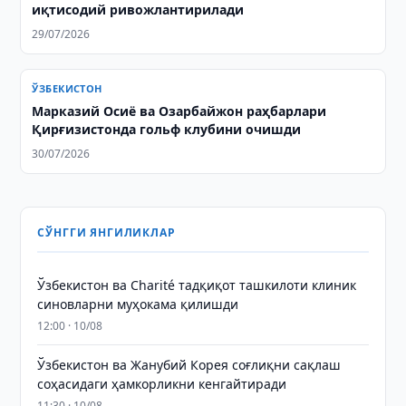
иқтисодий ривожлантирилади
29/07/2026
ЎЗБЕКИСТОН
Марказий Осиё ва Озарбайжон раҳбарлари
Қирғизистонда гольф клубини очишди
30/07/2026
СЎНГГИ ЯНГИЛИКЛАР
Ўзбекистон ва Charité тадқиқот ташкилоти клиник
синовларни муҳокама қилишди
12:00 · 10/08
Ўзбекистон ва Жанубий Корея соғлиқни сақлаш
соҳасидаги ҳамкорликни кенгайтиради
11:30 · 10/08