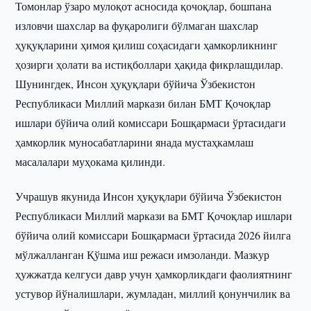
Томонлар ўзаро мулоқот асносида қочоқлар, бошпана
изловчи шахслар ва фуқаролиги бўлмаган шахслар
ҳуқуқларини ҳимоя қилиш соҳасидаги ҳамкорликнинг
ҳозирги ҳолати ва истиқболлари ҳақида фикрлашдилар.
Шунингдек, Инсон ҳуқуқлари бўйича Ўзбекистон
Республикаси Миллий маркази билан БМТ Қочоқлар
ишлари бўйича олий комиссари Бошқармаси ўртасидаги
ҳамкорлик муносабатларини янада мустаҳкамлаш
масалалари муҳокама қилинди.
Учрашув якунида Инсон ҳуқуқлари бўйича Ўзбекистон
Республикаси Миллий маркази ва БМТ Қочоқлар ишлари
бўйича олий комиссари Бошқармаси ўртасида 2026 йилга
мўлжалланган Қўшма иш режаси имзоланди. Мазкур
ҳужжатда келгуси давр учун ҳамкорликдаги фаолиятнинг
устувор йўналишлари, жумладан, миллий қонунчилик ва