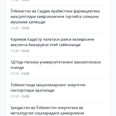
Ўзбекистон ва Саудия Арабистони фармацевтика
маҳсулотлари хавфсизлигини тартибга солишни
муҳокама қилишди
11:25 · 10/08
Каримов Кадастр палатаси раиси вазифасини
вақтинча бажарувчи этиб тайинланди
11:20 · 10/08
ТДТУда Нагаока университетининг ваколатхонаси
очилди
11:15 · 10/08
Ўзбекистонда маҳаллаларнинг энергетик
паспортлари яратилади
11:10 · 10/08
Ҳиндистон ва Ўзбекистон энергетика ва
металлургия соҳаларидаги ҳамкорликни