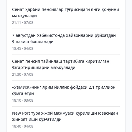
Сенат ҳарбий пенсиялар тўғрисидаги янги қонунни
маъқуллади
21:11 · 07/08
7 августдан Ўзбекистонда ҳайвонларни рўйхатдан
ўтказиш бошланади
18:45 · 04/08
Сенат пенсия тайинлаш тартибига киритилган
ўзгартиришларни маъқуллади
21:30 · 07/08
«ЎзМИЖ»нинг ярим йиллик фойдаси 2,1 триллион
сўмга етди
18:10 · 03/08
New Port турар-жой мажмуаси қурилиши юзасидан
жиноят иши қўзғатилди
18:40 · 04/08