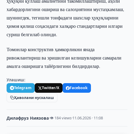
ҳуқуқни қўллаш амалиётини такомиллаштириш, аҳоли
хабардорлигини ошириш ва салоҳиятини мустаҳкамлаш,
шунингдек, тегишли тоифадаги шахслар ҳуқуқларини
ҳимоя қилиш соҳасидаги халқаро стандартларни илгари
суриш белгилаб олинди.
Томонлар конструктив ҳамкорликни янада
ривожлантириш ва эришилган келишувларни самарали
амалга оширишга тайёрлигини билдирдилар.
Улашиш:
Telegram
Twitter/X
Facebook
Ҳаволани нусхалаш
Дилафруз Ниязова
·
👁 184 views
·
11.06.2026 · 11:08