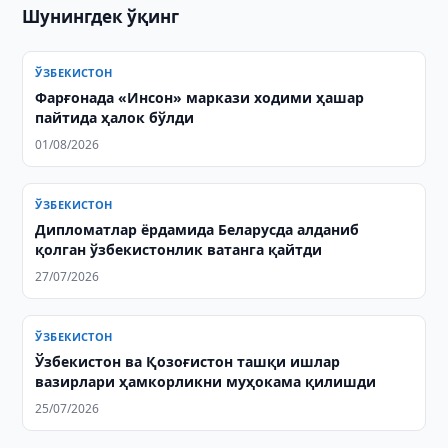
Шунингдек ўқинг
ЎЗБЕКИСТОН
Фарғонада «Инсон» маркази ходими ҳашар
пайтида ҳалок бўлди
01/08/2026
ЎЗБЕКИСТОН
Дипломатлар ёрдамида Беларусда алданиб
қолган ўзбекистонлик ватанга қайтди
27/07/2026
ЎЗБЕКИСТОН
Ўзбекистон ва Қозоғистон ташқи ишлар
вазирлари ҳамкорликни муҳокама қилишди
25/07/2026