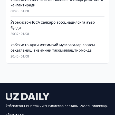
кенгайтиради
08:45 · 01/08
Ўзбекистон ICCA халқаро ассоциациясига аъзо
бўлди
20:37 · 01/08
Ўзбекистондаги ижтимоий муассасалар соғлом
овқатланиш тизимини такомиллаштирмоқда
20:45 · 01/08
Ўзбекистоннинг етакчи янгиликлар порталы. 24/7 янгиликлар.
БЎЛИМЛАР