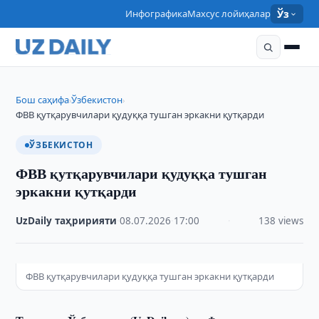
Инфографика
Махсус лойиҳалар
Ўз
Бош саҳифа
Ўзбекистон
›
›
ФВВ қутқарувчилари қудуққа тушган эркакни қутқарди
ЎЗБЕКИСТОН
ФВВ қутқарувчилари қудуққа тушган
эркакни қутқарди
UzDaily таҳририяти
·
08.07.2026
·
17:00
·
138 views
ФВВ қутқарувчилари қудуққа тушган эркакни қутқарди