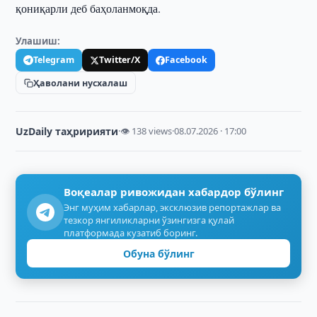
қониқарли деб баҳоланмоқда.
Улашиш:
Telegram
Twitter/X
Facebook
Ҳаволани нусхалаш
UzDaily таҳририяти
·
👁 138 views
·
08.07.2026 · 17:00
Воқеалар ривожидан хабардор бўлинг
Энг муҳим хабарлар, эксклюзив репортажлар ва
тезкор янгиликларни ўзингизга қулай
платформада кузатиб боринг.
Обуна бўлинг