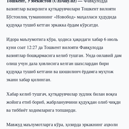
Тошкент, Ўзбекистон (UzDaily.uz) —
Фавқулодда
вазиятлар вазирлиги қутқарувчилари Тошкент вилояти
Бўстонлиқ туманининг «Новобод» маҳалласи ҳудудида
қудуққа тушиб кетган эркакка ёрдам кўрсатди.
Идора маълумотига кўра, ҳодиса ҳақидаги хабар 6 июль
куни соат 12:27 да Тошкент вилояти Фавқулодда
вазиятлар бошқармасига келиб тушган. Унда оилавий дам
олиш учун дала ҳовлисига келган шахслардан бири
қудуққа тушиб кетгани ва шошилинч ёрдамга муҳтож
экани хабар қилинган.
Хабар келиб тушгач, қутқарувчилар зудлик билан воқеа
жойига етиб бориб, жабрланувчини қудуқдан олиб чиқди
ва тиббиёт ходимларига топширди.
Мавжуд маълумотларга кўра, ҳозирда эркакнинг аҳволи