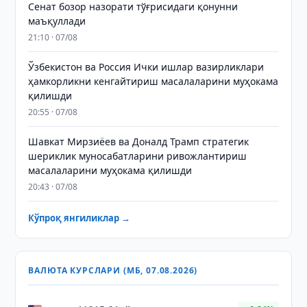
Сенат бозор назорати тўғрисидаги қонунни
маъқуллади
21:10 · 07/08
Ўзбекистон ва Россия Ички ишлар вазирликлари
ҳамкорликни кенгайтириш масалаларини муҳокама
қилишди
20:55 · 07/08
Шавкат Мирзиёев ва Доналд Трамп стратегик
шериклик муносабатларини ривожлантириш
масалаларини муҳокама қилишди
20:43 · 07/08
Кўпроқ янгиликлар →
ВАЛЮТА КУРСЛАРИ (МБ, 07.08.2026)