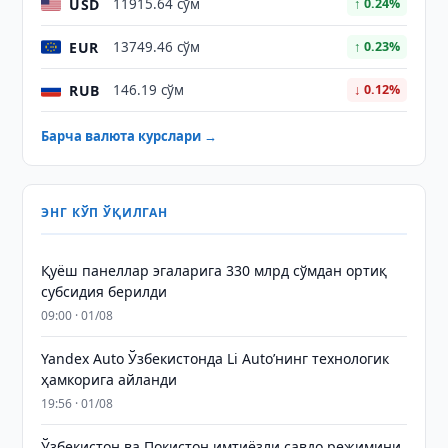
USD
11915.64 сўм
↑ 0.24%
EUR
13749.46 сўм
↑ 0.23%
RUB
146.19 сўм
↓ 0.12%
Барча валюта курслари →
ЭНГ КЎП ЎҚИЛГАН
Қуёш панеллар эгаларига 330 млрд сўмдан ортиқ
субсидия берилди
09:00 · 01/08
Yandex Auto Ўзбекистонда Li Auto’нинг технологик
ҳамкорига айланди
19:56 · 01/08
Ўзбекистон ва Покистон имтиёзли савдо режимини