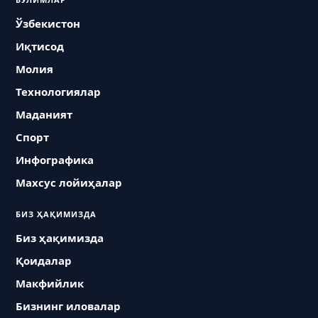
Ўзбекистон
Иқтисод
Молия
Технологиялар
Маданият
Спорт
Инфографика
Махсус лойиҳалар
БИЗ ҲАҚИМИЗДА
Биз ҳақимизда
Қоидалар
Макфийлик
Бизнинг иловалар