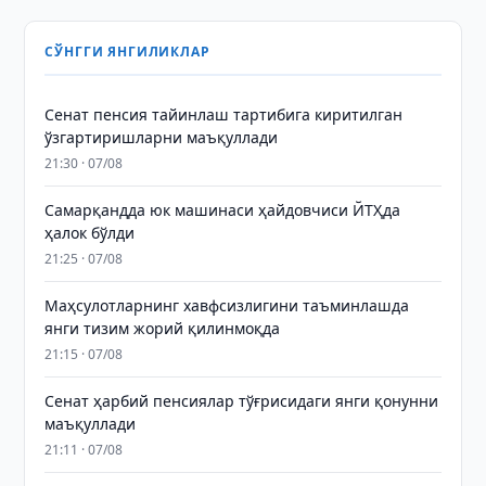
СЎНГГИ ЯНГИЛИКЛАР
Сенат пенсия тайинлаш тартибига киритилган
ўзгартиришларни маъқуллади
21:30 · 07/08
Самарқандда юк машинаси ҳайдовчиси ЙТҲда
ҳалок бўлди
21:25 · 07/08
Маҳсулотларнинг хавфсизлигини таъминлашда
янги тизим жорий қилинмоқда
21:15 · 07/08
Сенат ҳарбий пенсиялар тўғрисидаги янги қонунни
маъқуллади
21:11 · 07/08