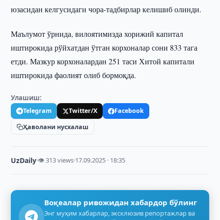
юзасидан келгусидаги чора-тадбирлар келишиб олинди.
Маълумот ўрнида, вилоятимизда хорижий капитал
иштирокида рўйхатдан ўтган корхоналар сони 833 тага
етди. Мазкур корхоналардан 251 таси Хитой капитали
иштирокида фаолият олиб бормоқда.
Улашиш:
Telegram
Twitter/X
Facebook
Ҳаволани нусхалаш
UzDaily
·
👁 313 views
·
17.09.2025 · 18:35
Воқеалар ривожидан хабардор бўлинг
Энг муҳим хабарлар, эксклюзив репортажлар ва