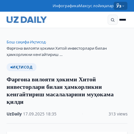
Инфографика
Махсус лойиҳалар
Ўз
Бош саҳифа
Иқтисод
›
›
Фарғона вилояти ҳокими Хитой инвесторлари билан
ҳамкорликни кенгайтириш …
ИҚТИСОД
Фарғона вилояти ҳокими Хитой
инвесторлари билан ҳамкорликни
кенгайтириш масалаларини муҳокама
қилди
UzDaily
·
17.09.2025
·
18:35
·
313 views