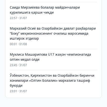
Саида Мирзиёева болалар майдончалари
қурилишига қарши чиқди
22:57 · 31/07
Марказий Осиё ва Озарбайжон давлат раҳбарлари
“Боку” меҳмонхонасининг очилиш маросимида
иштирок этдилар
00:01 · 01/08
Мухлиса Машарипова U17 жаҳон чемпионатида
олтин медал олди
23:45 · 31/07
Ўзбекистон, Қирғизистон ва Озарбайжон биринчи
хонимлари «Олтин Болалик» марказига ташриф
буюрди
23:01 · 31/07