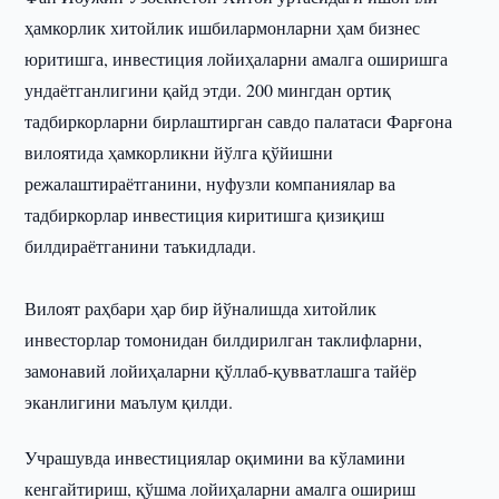
ҳамкорлик хитойлик ишбилармонларни ҳам бизнес
юритишга, инвестиция лойиҳаларни амалга оширишга
ундаётганлигини қайд этди. 200 мингдан ортиқ
тадбиркорларни бирлаштирган савдо палатаси Фарғона
вилоятида ҳамкорликни йўлга қўйишни
режалаштираётганини, нуфузли компаниялар ва
тадбиркорлар инвестиция киритишга қизиқиш
билдираётганини таъкидлади.
Вилоят раҳбари ҳар бир йўналишда хитойлик
инвесторлар томонидан билдирилган таклифларни,
замонавий лойиҳаларни қўллаб-қувватлашга тайёр
эканлигини маълум қилди.
Учрашувда инвестициялар оқимини ва кўламини
кенгайтириш, қўшма лойиҳаларни амалга ошириш