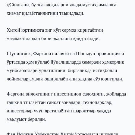
қўйилгани, бу эса алоқаларни янада мустаҳкамлашга
хизмат қилаётганлигини таъкидлади.
Хитой юртимизга энг кўп сармоя киритаётган
мамлакатлардан бири эканлиги қайд этилди.
Шунингдек, Фарғона вилояти ва Шаньдун провинцияси
ўртасида ҳам кўплаб йўналишларда самарали ҳамкорлик
муносабатлари ўрнатилгани, биргаликда истиқболли
лойиҳалар амалга оширилаётгани ҳақида сўз юритилди.
Фарғона вилоятининг инвестицион салоҳияти, жойларда
ташкил этилаётган саноат зоналари, технопарклар,
инвесторлар учун яратилаётган шароитлар ҳақида
маълумот берилди.
Фан Йоужин Ўзбекистон-Хитой ўртасидаги ишончли