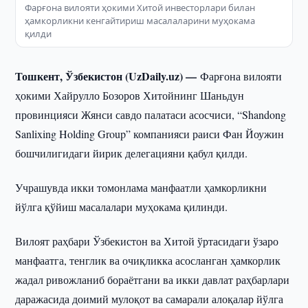
Фарғона вилояти ҳокими Хитой инвесторлари билан
ҳамкорликни кенгайтириш масалаларини муҳокама
қилди
Тошкент, Ўзбекистон (UzDaily.uz) —
Фарғона вилояти
ҳокими Хайрулло Бозоров Хитойнинг Шаньдун
провинцияси Жянси савдо палатаси асосчиси, “Shandong
Sanlixing Holding Group” компанияси раиси Фан Йоужин
бошчилигидаги йирик делегацияни қабул қилди.
Учрашувда икки томонлама манфаатли ҳамкорликни
йўлга қўйиш масалалари муҳокама қилинди.
Вилоят раҳбари Ўзбекистон ва Хитой ўртасидаги ўзаро
манфаатга, тенглик ва очиқликка асосланган ҳамкорлик
жадал ривожланиб бораётгани ва икки давлат раҳбарлари
даражасида доимий мулоқот ва самарали алоқалар йўлга