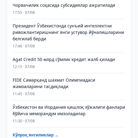
Чорвачилик соҳасида субсидиялар ажратилади
17:55 · 07/08
Президент Ўзбекистонда сунъий интеллектни
ривожлантиришнинг янги устувор йўналишларини
белгилаб берди
17:46 · 07/08
Agat Credit 50 млрд сўмлик кредит жалб қилади
12:15 · 07/08
FIDE Самарқанд шахмат Олимпиадаси
жамоаларини тасдиқлади
11:45 · 07/08
Ўзбекистон ва Иордания қишлоқ хўжалиги фанлари
бўйича меморандум имзоладилар
11:30 · 07/08
Кўпроқ янгиликлар →