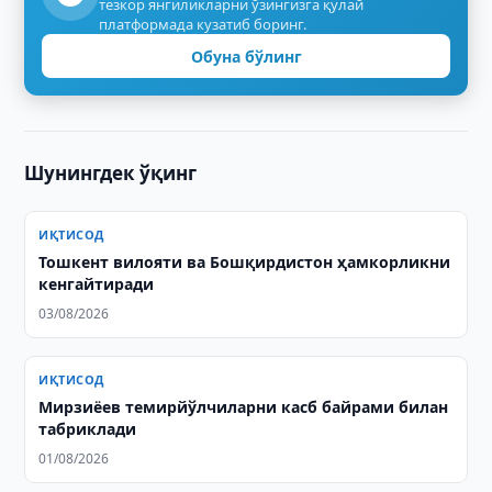
тезкор янгиликларни ўзингизга қулай
платформада кузатиб боринг.
Обуна бўлинг
Шунингдек ўқинг
ИҚТИСОД
Тошкент вилояти ва Бошқирдистон ҳамкорликни
кенгайтиради
03/08/2026
ИҚТИСОД
Мирзиёев темирйўлчиларни касб байрами билан
табриклади
01/08/2026