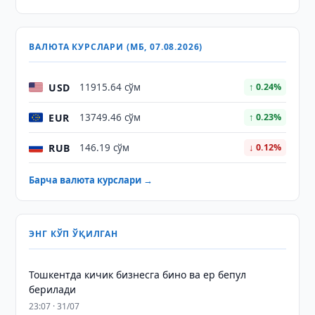
ВАЛЮТА КУРСЛАРИ (МБ, 07.08.2026)
USD
11915.64 сўм
↑ 0.24%
EUR
13749.46 сўм
↑ 0.23%
RUB
146.19 сўм
↓ 0.12%
Барча валюта курслари →
ЭНГ КЎП ЎҚИЛГАН
Тошкентда кичик бизнесга бино ва ер бепул
берилади
23:07 · 31/07