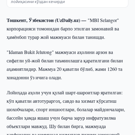
лойиҳасини кўздан кечирди
Тошкент, Ўзбекистон (UzDaily.uz) —
"MBI Selangor"
корпорацияси томонидан барпо этилган замонавий ва
ҳамёнбоп турар жой мажмуаси билан танишди.
"Idaman Bukit Jelutong" мажмуаси аҳолини арзон ва
сифатли уй-жой билан таъминлашга қаратилгани билан
аҳамиятлидир. Мажмуа 20 қаватли бўлиб, жами 1260 та
хонадонни ўз ичига олади.
Лойиҳада аҳоли учун қулай шарт-шароитлар яратилган:
кўп қаватли автотураргоҳ, савдо ва хизмат кўрсатиш
шохобчалари, спорт иншоотлари, болалар майдончалари,
бассейн ҳамда яшаш учун барча зарур инфратузилма
объектлари мавжуд. Шу билан бирга, мажмуада
хавфсизлик ва коммунал хизматлар тизими замонавий