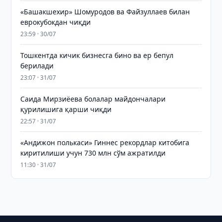
«Башакшехир» Шомуродов ва Файзуллаев билан
еврокубокдан чиқди
23:59 · 30/07
Тошкентда кичик бизнесга бино ва ер бепул
берилади
23:07 · 31/07
Саида Мирзиёева болалар майдончалари
қурилишига қарши чиқди
22:57 · 31/07
«Андижон полькаси» Гиннес рекордлар китобига
киритилиши учун 730 млн сўм ажратилди
11:30 · 31/07