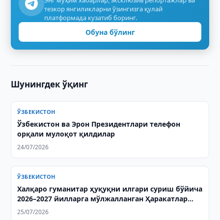
Энг муҳим хабарлар, эксклюзив репортажлар ва
тезкор янгиликларни ўзингизга қулай
платформада кузатиб боринг.
Обуна бўлинг
Шунингдек ўқинг
ЎЗБЕКИСТОН
Ўзбекистон ва Эрон Президентлари телефон
орқали мулоқот қилдилар
24/07/2026
ЎЗБЕКИСТОН
Халқаро гуманитар ҳуқуқни илгари суриш бўйича
2026–2027 йилларга мўлжалланган Ҳаракатлар
режаси имзоланди
25/07/2026