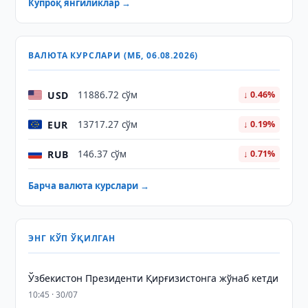
Кўпроқ янгиликлар →
ВАЛЮТА КУРСЛАРИ (МБ, 06.08.2026)
USD
11886.72 сўм
↓ 0.46%
EUR
13717.27 сўм
↓ 0.19%
RUB
146.37 сўм
↓ 0.71%
Барча валюта курслари →
ЭНГ КЎП ЎҚИЛГАН
Ўзбекистон Президенти Қирғизистонга жўнаб кетди
10:45 · 30/07