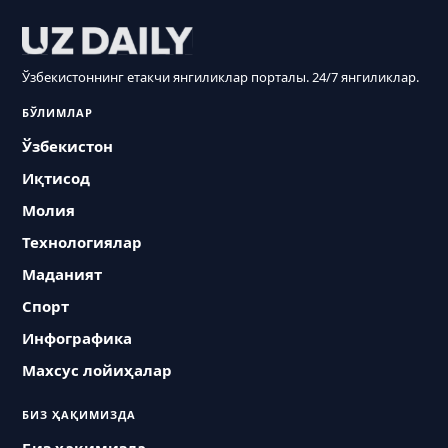
Ўзбекистоннинг етакчи янгиликлар порталы. 24/7 янгиликлар.
БЎЛИМЛАР
Ўзбекистон
Иқтисод
Молия
Технологиялар
Маданият
Спорт
Инфографика
Махсус лойиҳалар
БИЗ ҲАҚИМИЗДА