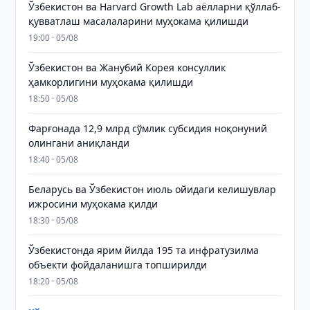
Ўзбекистон ва Harvard Growth Lab аёлларни қўллаб-
қувватлаш масалаларини муҳокама қилишди
19:00 · 05/08
Ўзбекистон ва Жанубий Корея консуллик
ҳамкорлигини муҳокама қилишди
18:50 · 05/08
Фарғонада 12,9 млрд сўмлик субсидия ноқонуний
олингани аниқланди
18:40 · 05/08
Беларусь ва Ўзбекистон июль ойидаги келишувлар
ижросини муҳокама қилди
18:30 · 05/08
Ўзбекистонда ярим йилда 195 та инфратузилма
объекти фойдаланишга топширилди
18:20 · 05/08