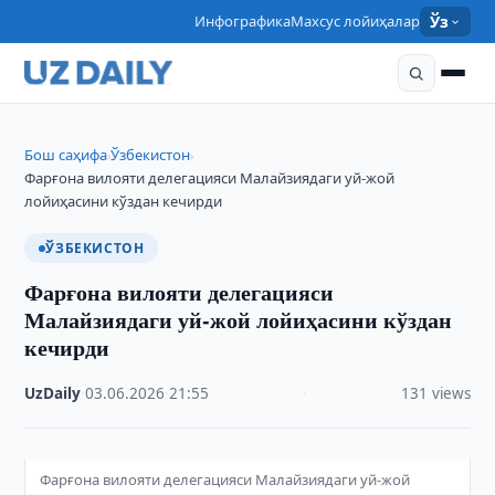
Инфографика
Махсус лойиҳалар
Ўз
Бош саҳифа
Ўзбекистон
›
›
Фарғона вилояти делегацияси Малайзиядаги уй-жой
лойиҳасини кўздан кечирди
ЎЗБЕКИСТОН
Фарғона вилояти делегацияси
Малайзиядаги уй-жой лойиҳасини кўздан
кечирди
UzDaily
·
03.06.2026
·
21:55
·
131 views
Фарғона вилояти делегацияси Малайзиядаги уй-жой