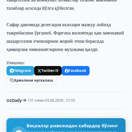
талаблар асосида йўлга қўйилган.
Сафар давомида делегация аъзолари мазкур лойиҳа
тажрибасини ўрганиб, Фарғона вилоятида ҳам замонавий
шаҳарсозлик ечимларини жорий этиш борасида
ҳамкорлик имкониятларини муҳокама қилди.
Улашиш:
Telegram
Twitter/X
Facebook
Ҳаволани нусхалаш
UzDaily
·
👁 131 views
·
03.06.2026 · 21:55
Воқеалар ривожидан хабардор бўлинг