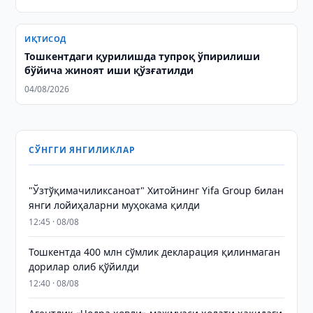
ИҚТИСОД
Тошкентдаги қурилишда тупроқ ўпирилиши
бўйича жиноят иши қўзғатилди
04/08/2026
СЎНГГИ ЯНГИЛИКЛАР
"Ўзтўқимачиликсаноат" Хитойнинг Yifa Group билан
янги лойиҳаларни муҳокама қилди
12:45 · 08/08
Тошкентда 400 млн сўмлик декларация қилинмаган
дорилар олиб қўйилди
12:40 · 08/08