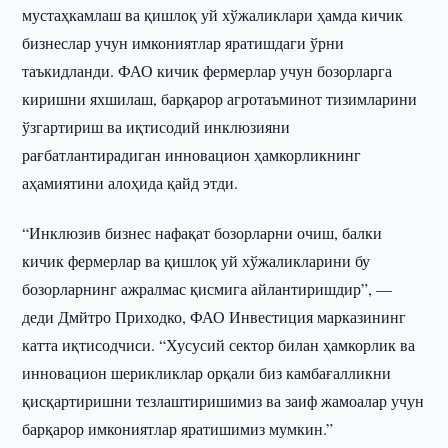
мустаҳкамлаш ва қишлоқ уй хўжаликлари ҳамда кичик
бизнеслар учун имкониятлар яратишдаги ўрни
таъкидланди. ФАО кичик фермерлар учун бозорларга
киришни яхшилаш, барқарор агротаъминот тизимларини
ўзгартириш ва иқтисодий инклюзияни
рағбатлантирадиган инновацион ҳамкорликнинг
аҳамиятини алоҳида қайд этди.
“Инклюзив бизнес нафақат бозорларни очиш, балки
кичик фермерлар ва қишлоқ уй хўжаликларини бу
бозорларнинг ажралмас қисмига айлантиришдир”, —
деди Дмйтро Приходко, ФАО Инвестиция марказининг
катта иқтисодчиси. “Хусусий сектор билан ҳамкорлик ва
инновацион шерикликлар орқали биз камбағалликни
қисқартиришни тезлаштиришимиз ва заиф жамоалар учун
барқарор имкониятлар яратишимиз мумкин.”