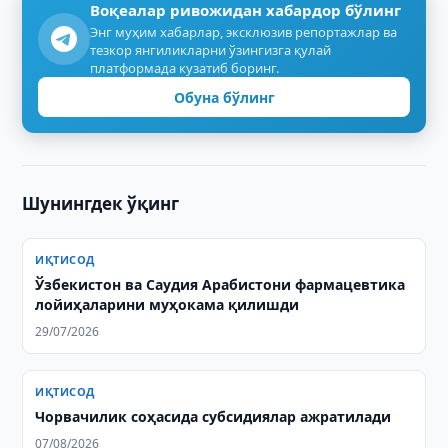
Воқеалар ривожидан хабардор бўлинг
Энг муҳим хабарлар, эксклюзив репортажлар ва
тезкор янгиликларни ўзингизга қулай
платформада кузатиб боринг.
Обуна бўлинг
Шунингдек ўқинг
ИҚТИСОД
Ўзбекистон ва Саудия Арабистони фармацевтика
лойиҳаларини муҳокама қилишди
29/07/2026
ИҚТИСОД
Чорвачилик соҳасида субсидиялар ажратилади
07/08/2026