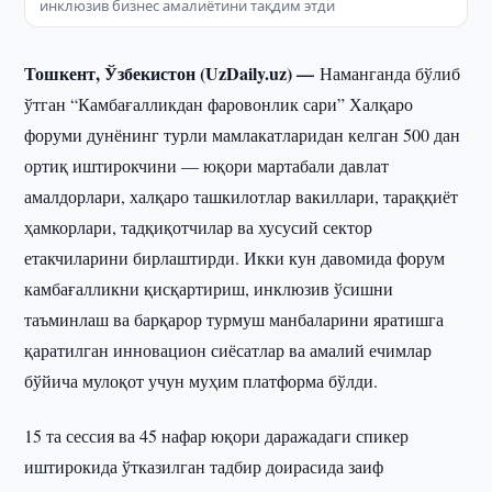
инклюзив бизнес амалиётини тақдим этди
Тошкент, Ўзбекистон (UzDaily.uz) —
Наманганда бўлиб
ўтган “Камбағалликдан фаровонлик сари” Халқаро
форуми дунёнинг турли мамлакатларидан келган 500 дан
ортиқ иштирокчини — юқори мартабали давлат
амалдорлари, халқаро ташкилотлар вакиллари, тараққиёт
ҳамкорлари, тадқиқотчилар ва хусусий сектор
етакчиларини бирлаштирди. Икки кун давомида форум
камбағалликни қисқартириш, инклюзив ўсишни
таъминлаш ва барқарор турмуш манбаларини яратишга
қаратилган инновацион сиёсатлар ва амалий ечимлар
бўйича мулоқот учун муҳим платформа бўлди.
15 та сессия ва 45 нафар юқори даражадаги спикер
иштирокида ўтказилган тадбир доирасида заиф