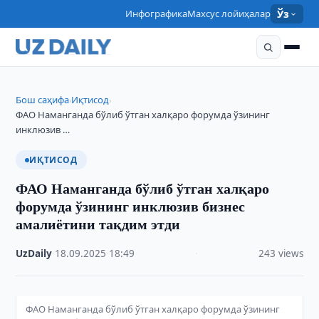
Инфографика
Махсус лойиҳалар
Ўз
Бош саҳифа
Иқтисод
›
›
ФАО Наманганда бўлиб ўтган халқаро форумда ўзининг
инклюзив …
ИҚТИСОД
ФАО Наманганда бўлиб ўтган халқаро
форумда ўзининг инклюзив бизнес
амалиётини тақдим этди
UzDaily
·
18.09.2025
·
18:49
·
243 views
ФАО Наманганда бўлиб ўтган халқаро форумда ўзининг