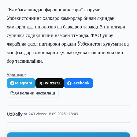
“Камбағалликдан фаровонлик сари” форуми
Ўзбекистоннинг халқаро ҳамкорлар билан яқиндан
ҳамкорликда инклюзив ва барқарор тараққиётни илгари
суришга содиқлигини намоён этмоқда. ФАО ушбу
жараёнда фаол иштироки орқали Ўзбекистон ҳукумати ва
манфаатдор томонларни қўллаб-қувватлашини яна бир
бор тасдиқлайди.
Улашиш:
Telegram
Twitter/X
Facebook
Ҳаволани нусхалаш
UzDaily
·
👁 243 views
·
18.09.2025 · 18:49