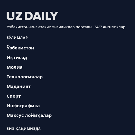
Ўзбекистоннинг етакчи янгиликлар порталы. 24/7 янгиликлар.
БЎЛИМЛАР
Ўзбекистон
Иқтисод
Молия
Технологиялар
Маданият
Спорт
Инфографика
Махсус лойиҳалар
БИЗ ҲАҚИМИЗДА