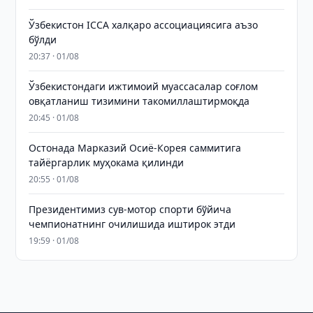
Ўзбекистон ICCA халқаро ассоциациясига аъзо
бўлди
20:37 · 01/08
Ўзбекистондаги ижтимоий муассасалар соғлом
овқатланиш тизимини такомиллаштирмоқда
20:45 · 01/08
Остонада Марказий Осиё-Корея саммитига
тайёргарлик муҳокама қилинди
20:55 · 01/08
Президентимиз сув-мотор спорти бўйича
чемпионатнинг очилишида иштирок этди
19:59 · 01/08