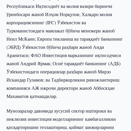
Республикаси Иқтисодиёт ва молия вазири биринчи
ўринбосари жаноб Илҳом Норқулов; Халқаро молия
корпорациясининг (IFC) Ўзбекистон ва
Туркманистондаги мамлакат бўйича менежери жаноб
Неил МсКаин; Европа тикланиш ва тараққиёт банкининг
(ЭБРД) Ўзбекистон бўйича раҳбари жаноб Анди
Аранитаси; ФАО Инвестиция марказининг иқтисодчиси
жаноб Андрий Ярмак; Осиё тараққиёт банкининг (АДБ)
Ўзбекистондаги операциялар раҳбари жаноб Мирзо
Искандар Гуламов; ва Тадбиркорликни ривожлантириш
компанияси АЖ ижрочи директори жаноб Аббоскҳан
Махаматов қатнашдилар.
Мунозаралар давомида хусусий сектор иштироки ва
инклюзив инвестиция моделларининг камбағалликни
қисқартиришни тезлаштириш, қиймат занжирларини