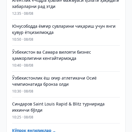
Агентлик «Чодра ҳовли» мажмуаси ҳолати ҳақидаги
хабарларни рад этди
12:35 · 08/08
Юнусободда ёмғир сувларини чиқариш учун янги
қувур ётқизилмоқда
10:50 · 08/08
Ўзбекистон ва Самара вилояти бизнес
ҳамкорлигини кенгайтирмоқда
10:40 · 08/08
Ўзбекистонлик ёш оғир атлетикачи Осиё
чемпионатида бронза олди
10:30 · 08/08
Синдаров Saint Louis Rapid & Blitz турнирида
иккинчи бўлди
10:25 · 08/08
Кўпроқ янгиликлар →