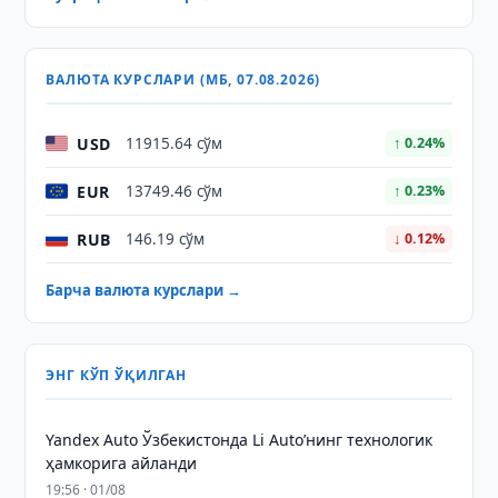
ВАЛЮТА КУРСЛАРИ (МБ, 07.08.2026)
USD
11915.64 сўм
↑ 0.24%
EUR
13749.46 сўм
↑ 0.23%
RUB
146.19 сўм
↓ 0.12%
Барча валюта курслари →
ЭНГ КЎП ЎҚИЛГАН
Yandex Auto Ўзбекистонда Li Auto’нинг технологик
ҳамкорига айланди
19:56 · 01/08