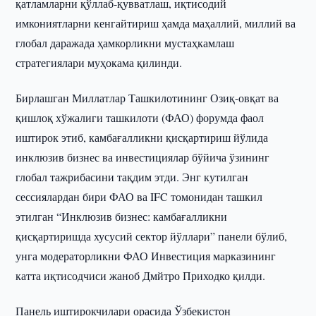
қатламларни қўллаб-қувватлаш, иқтисодий
имкониятларни кенгайтириш ҳамда маҳаллий, миллий ва
глобал даражада ҳамкорликни мустаҳкамлаш
стратегиялари муҳокама қилинди.
Бирлашган Миллатлар Ташкилотининг Озиқ-овқат ва
қишлоқ хўжалиги ташкилоти (ФАО) форумда фаол
иштирок этиб, камбағалликни қисқартириш йўлида
инклюзив бизнес ва инвестициялар бўйича ўзининг
глобал тажрибасини тақдим этди. Энг кутилган
сессиялардан бири ФАО ва IFC томонидан ташкил
этилган “Инклюзив бизнес: камбағалликни
қисқартиришда хусусий сектор йўллари” панели бўлиб,
унга модераторликни ФАО Инвестиция марказининг
катта иқтисодчиси жаноб Дмйтро Приходко қилди.
Панель иштирокчилари орасида Ўзбекистон